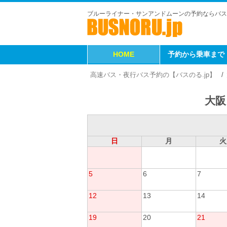
ブルーライナー・サンアンドムーンの予約ならバス
HOME
予約から乗車まで
高速バス・夜行バス予約の【バスのる.jp】
大阪
日
月
火
5
6
7
12
13
14
19
20
21