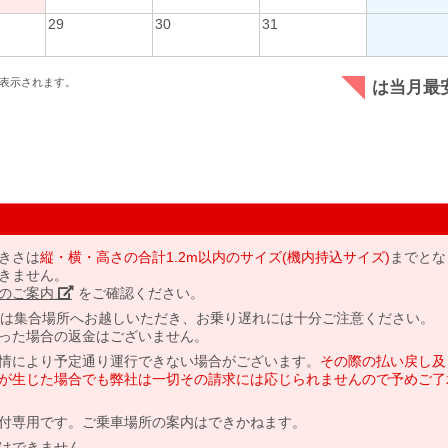
29
30
31
表示されます。
は当月最
きさは
縦・横・高さの合計1.2m以内のサイズ(機内持込サイズ)
までとな
きません。
のご案内」
をご確認ください。
には集合場所へお越しいただき、お乗り遅れには十分ご注意ください。
った場合の返金はございません。
情により予定通り運行できない場合がございます。
その際の払い戻し及
が生じた場合でも弊社は一切その請求には応じられませんので予めご了
付専用です。ご乗車場所の案内はできかねます。
はできません。