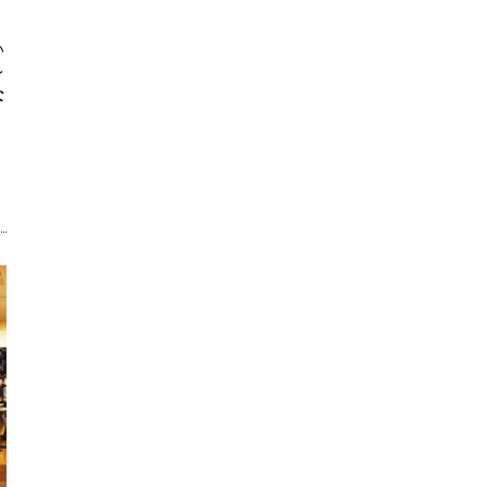
い
レ
な