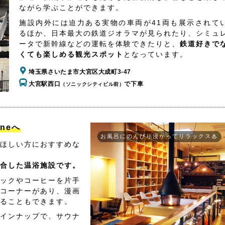
ながら学ぶことができます。
施設内外には迫力ある実物の車両が41両も展示されて
るほか、日本最大の鉄道ジオラマが見られたり、シミュ
ータで新幹線などの運転を体験できたりと、
鉄道好きで
くても楽しめる観光スポット
となっています。
埼玉県さいたま市大宮区大成町3-47
大宮駅西口
で下車
（ソニックシティビル前）
aneへ
お風呂にのんびり浸かってリラックス♨
ほしい方におすすめな
合した温浴施設です。
ックやコーヒーを片手
コーナーがあり、漫画
ることもできます。
インナップで、サウナ