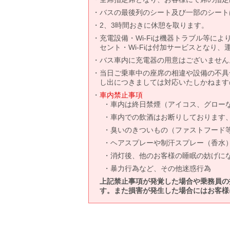
バスの最後列のシート及び一部のシート
2、3時間おきに休憩を取ります。
充電設備・Wi-Fiは機器トラブル等に
セント・Wi-Fiは付加サービスとなり
バス車内に充電器の用意はございません
当日ご乗車中の座席の相違や設備の不具
し出につきましては対応いたしかねます
車内禁止事項
車内は終日禁煙（アイコス、グロー
車内での飲酒はお断りしております
臭いのきついもの（ファストフード
ヘアスプレーや制汗スプレー（香水
消灯後、他のお客様の睡眠の妨げに
暴力行為など、その他迷惑行為
上記禁止事項が発覚した場合や乗務員の
す。また損害が発生した場合にはお客様