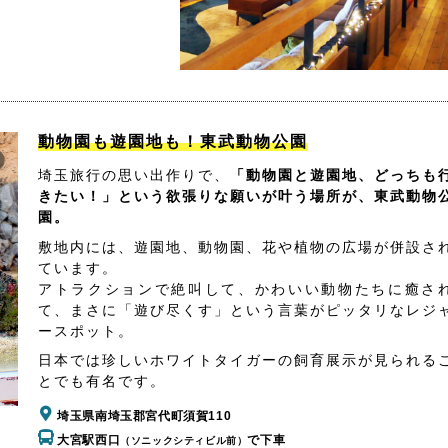
動物園も遊園地も！東武動物公園
埼玉旅行の思い出作りで、
「動物園と遊園地、どっちも
きたい！」という欲張りな願いが叶う場所が、東武動物
園。
敷地内には、遊園地、動物園、花や植物の広場が併設さ
ています。
アトラクションで絶叫して、かわいい動物たちに癒さ
て、まさに「遊び尽くす」という言葉がピッタリなレジ
ースポット。
日本では珍しいホワイトタイガーの飼育展示が見られる
とでも有名です。
埼玉県南埼玉郡宮代町須賀110
大宮駅西口
で下車
（ソニックシティビル前）