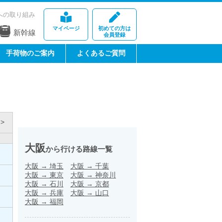
への取り組み
マイページ
初めての方は
新幹線
会員登録
手荷物のご案内
よくあるご質問
>
大阪
から行ける路線一覧
大阪
→
埼玉
大阪
→
千葉
大阪
→
東京
大阪
→
神奈川
大阪
→
石川
大阪
→
京都
大阪
→
兵庫
大阪
→
山口
大阪
→
福岡