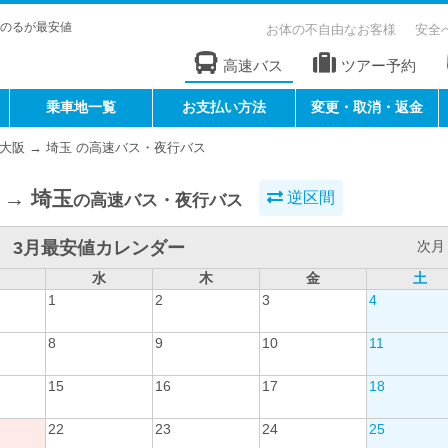
のるが最安値
お体の不自由なお客様
安全
高速バス
ツアー予約
乗車地一覧
お支払い方法
変更・取消・返金
大阪 → 埼玉 の高速バス・夜行バス
 → 埼玉
逆区間
の高速バス・夜行バス
3月最安値カレンダー
次月 
水
木
金
土
1
2
3
4
8
9
10
11
15
16
17
18
22
23
24
25