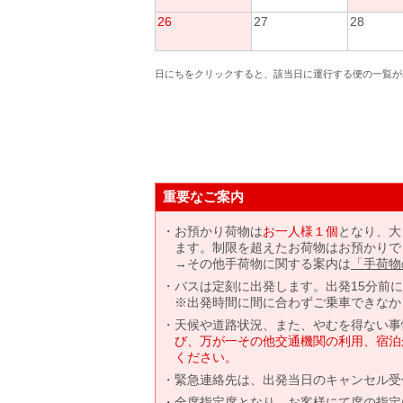
26
27
28
日にちをクリックすると、該当日に運行する便の一覧が
重要なご案内
お預かり荷物は
お一人様１個
となり、大
ます。制限を超えたお荷物はお預かりで
→その他手荷物に関する案内は
「手荷物
バスは定刻に出発します。出発15分前
※出発時間に間に合わずご乗車できなか
天候や道路状況、また、やむを得ない事
び、万が一その他交通機関の利用、宿泊
ください。
緊急連絡先は、出発当日のキャンセル受
全席指定席となり、お客様にて席の指定