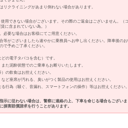
はリクライニングがあまり倒れない場合があります。
より使用できない場合がございます。その際のご返金はございません。（
、運賃に含まれていない為。）
。必要な場合はお客様にてご用意ください。
合等がございましたら速やかに乗務員へお申し出ください。降車後のお
ので予めご了承ください。
などの電子タバコを含む）です。
、また泥酔状態でのご乗車もお断りいたします。
等）の飲食はお控えください。
）など座席が汚れる、臭いがつく製品の使用はお控えください。
なる行為（騒ぐ、音漏れ、スマートフォンの操作）等はお控えください
指示に従わない場合は、警察に連絡の上、下車を命じる場合もございま
に損害賠償請求を行うことがあります。