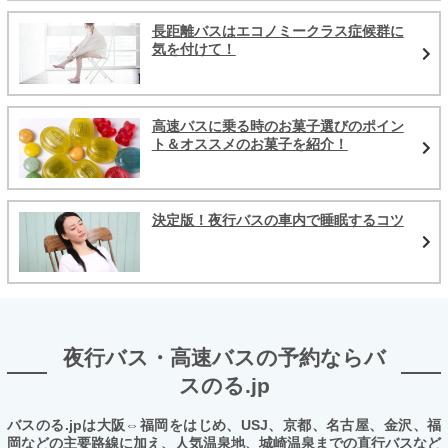
長距離バスはエコノミークラス症候群に
気を付けて！
高速バスに乗る時のお菓子選びのポイン
ト＆オススメのお菓子を紹介！
決定版！夜行バスの車内で睡眠するコツ
夜行バス・高速バスの予約ならバ
スのる.jp
バスのる.jpは大阪⇔福岡をはじめ、USJ、京都、名古屋、金沢、福
岡などの主要路線に加え、人気温泉地、城崎温泉までの直行バスなど