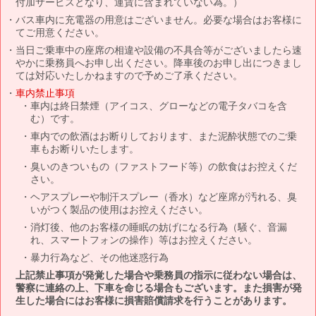
付加サービスとなり、運賃に含まれていない為。）
バス車内に充電器の用意はございません。必要な場合はお客様に
てご用意ください。
当日ご乗車中の座席の相違や設備の不具合等がございましたら速
やかに乗務員へお申し出ください。降車後のお申し出につきまし
ては対応いたしかねますので予めご了承ください。
車内禁止事項
車内は終日禁煙（アイコス、グローなどの電子タバコを含
む）です。
車内での飲酒はお断りしております、また泥酔状態でのご乗
車もお断りいたします。
臭いのきついもの（ファストフード等）の飲食はお控えくだ
さい。
ヘアスプレーや制汗スプレー（香水）など座席が汚れる、臭
いがつく製品の使用はお控えください。
消灯後、他のお客様の睡眠の妨げになる行為（騒ぐ、音漏
れ、スマートフォンの操作）等はお控えください。
暴力行為など、その他迷惑行為
上記禁止事項が発覚した場合や乗務員の指示に従わない場合は、
警察に連絡の上、下車を命じる場合もございます。また損害が発
生した場合にはお客様に損害賠償請求を行うことがあります。