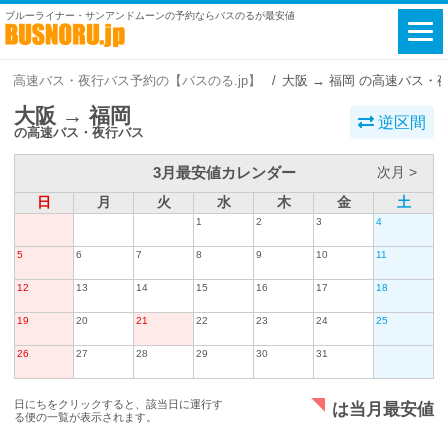
ブルーライナー・サンアンドムーンの予約ならバスのるが最安値
高速バス・夜行バス予約の【バスのる.jp】
大阪 → 福岡 の高速バス・
大阪 → 福岡
逆区間
の高速バス・夜行バス
3月最安値カレンダー
次月 >
日
月
火
水
木
金
土
1
2
3
4
5
6
7
8
9
10
11
12
13
14
15
16
17
18
19
20
21
22
23
24
25
26
27
28
29
30
31
日にちをクリックすると、該当日に運行す
は当月最安値
る便の一覧が表示されます。