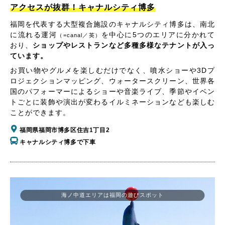
アクセスが抜群！キャナルシティ博多
福岡を代表する大型複合施設のキャナルシティ博多は、南北
に流れる運河
を中心に5つのエリアに分かれて
（=canal／英）
おり、
ショップやレストランなど多種多様なテナントが入っ
ています。
お買い物やグルメを楽しむだけでなく、噴水ショーや3Dプ
ロジェクションマッピング、ウォータースクリーン、世界各
国のパフォーマーによるショーや音楽ライブ、季節やイベン
トごとに装飾や演出が変わるイルミネーションなども楽しむ
ことができます。
福岡県福岡市博多区住吉1丁目2
キャナルシティ博多で下車
海ノ中道エリアは福岡の遊びスポット