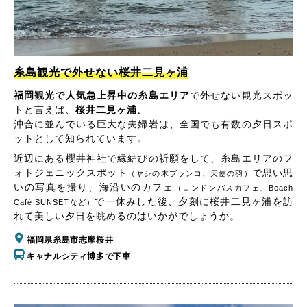
糸島観光で外せない桜井二見ヶ浦
福岡観光で人気急上昇中の糸島エリア
で外せない観光スポッ
トと言えば、
桜井二見ヶ浦。
沖合に並んでいる巨大な夫婦岩は、全国でも有数の夕日スポ
ットとして知られています。
近辺にある櫻井神社で縁結びの祈願をして、糸島エリアのフ
ォトジェニックスポット
で思い思
（ヤシの木ブランコ、天使の羽）
いの写真を撮り、海沿いのカフェ
（ロンドンバスカフェ、Beach
で一休みした後、夕刻に桜井二見ヶ浦を訪
Café SUNSETなど）
れて美しい夕日を眺めるのはいかがでしょうか。
福岡県糸島市志摩桜井
キャナルシティ博多で下車