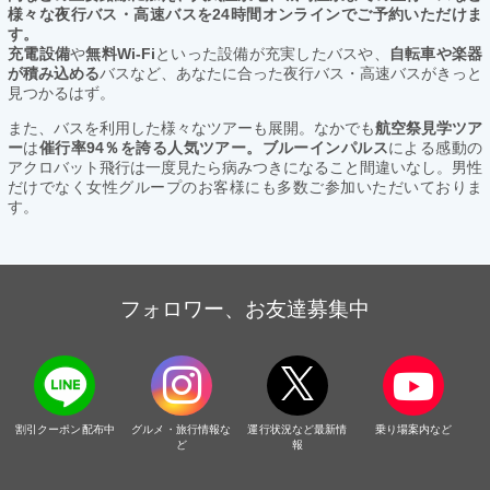
様々な夜行バス・高速バスを24時間オンラインでご予約いただけま
す。
充電設備
や
無料Wi-Fi
といった設備が充実したバスや、
自転車や楽器
が積み込める
バスなど、あなたに合った夜行バス・高速バスがきっと
見つかるはず。
また、バスを利用した様々なツアーも展開。なかでも
航空祭見学ツア
ー
は
催行率94％を誇る人気ツアー。ブルーインパルス
による感動の
アクロバット飛行は一度見たら病みつきになること間違いなし。男性
だけでなく女性グループのお客様にも多数ご参加いただいておりま
す。
フォロワー、お友達募集中
割引クーポン配布中
グルメ・旅行情報な
運行状況など最新情
乗り場案内など
ど
報