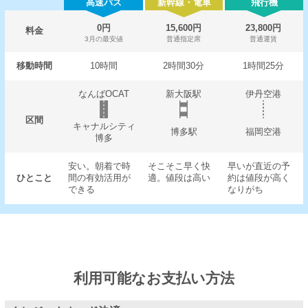
高速バス
新幹線・電車
飛行機
0円
15,600円
23,800円
料金
3月の最安値
普通指定席
普通運賃
移動時間
10時間
2時間30分
1時間25分
なんばOCAT
新大阪駅
伊丹空港
区間
キャナルシティ
博多駅
福岡空港
博多
安い。朝着で時
そこそこ早く快
早いが直近の予
ひとこと
間の有効活用が
適。値段は高い
約は値段が高く
できる
なりがち
利用可能なお支払い方法