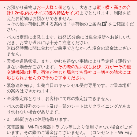
お預かり荷物は
お一人様１個
となり、大きさは
縦・横・高さの合
計1.2m以内のサイズ(機内持込サイズ)
までとなります。制限を超
えたお荷物はお預かりできません。
→その他手荷物に関する案内は
「手荷物のご案内」
をご確認くだ
さい。
バスは定刻に出発します。出発15分前には集合場所へお越しいた
だき、お乗り遅れには十分ご注意ください。
※出発時間に間に合わずご乗車できなかった場合の返金はござい
ません。
天候や道路状況、また、やむを得ない事情により予定通り運行で
きない場合がございます。
その際の払い戻し及び、万が一その他
交通機関の利用、宿泊が生じた場合でも弊社は一切その請求には
応じられませんので予めご了承ください。
緊急連絡先は、出発当日のキャンセル受付専用です。ご乗車場所
の案内はできかねます。
全席指定席となり、お客様にて席の指定はできません。
バスの最後列のシート及び一部のシートはリクライニングがあま
り倒れない場合があります。
2、3時間おきに休憩を取ります。
充電設備・Wi-Fiは機器トラブル等により使用できない場合がござ
います。その際のご返金はございません。（コンセント・Wi-Fiは