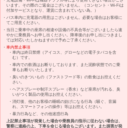
います。その際のご返金はございません。（コンセント・Wi-Fiは
付加サービスとなり、運賃に含まれていない為。）
バス車内に充電器の用意はございません。必要な場合はお客様に
てご用意ください。
当日ご乗車中の座席の相違や設備の不具合等がございましたら速
やかに乗務員へお申し出ください。降車後のお申し出につきまし
ては対応いたしかねますので予めご了承ください。
車内禁止事項
車内は終日禁煙（アイコス、グローなどの電子タバコを含
む）です。
車内での飲酒はお断りしております、また泥酔状態でのご乗
車もお断りいたします。
臭いのきついもの（ファストフード等）の飲食はお控えくだ
さい。
ヘアスプレーや制汗スプレー（香水）など座席が汚れる、臭
いがつく製品の使用はお控えください。
消灯後、他のお客様の睡眠の妨げになる行為（騒ぐ、音漏
れ、スマートフォンの操作）等はお控えください。
暴力行為など、その他迷惑行為
上記禁止事項が発覚した場合や乗務員の指示に従わない場合は、
警察に連絡の上、下車を命じる場合もございます。また損害が発