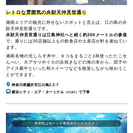
レトロな雰囲気の弁財天仲見世通り
湘南エリアの観光に外せないスポットと言えば、江の島の弁
財天仲見世通りです。
弁財天仲見世通りは江島神社へと続く約200メートルの参道
で、通りには30店舗以上もの飲食店や土産店が軒を連ねてい
ます。
湘南名物の生しらす丼や、タコをまるごと1杯使ったたこせ
んべい、大アサリやイカの浜焼きなどの海の幸から、団子や
アイス最中といった和スイーツなどを散策しながら味わうこ
とができます。
神奈川県藤沢市江の島2-2-7
横浜シティ・エア・ターミナル
で下車
（YCAT）
水族館はデートや家族旅行にオススメ！