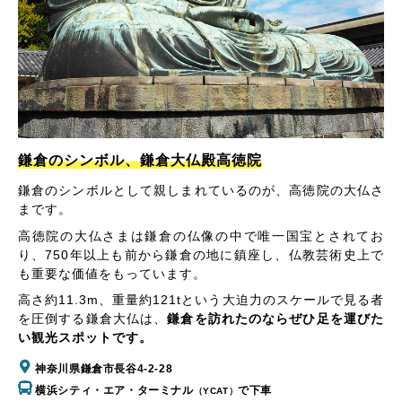
鎌倉のシンボル、鎌倉大仏殿高徳院
鎌倉のシンボルとして親しまれているのが、高徳院の大仏さ
まです。
高徳院の大仏さまは鎌倉の仏像の中で唯一国宝とされてお
り、750年以上も前から鎌倉の地に鎮座し、仏教芸術史上で
も重要な価値をもっています。
高さ約11.3m、重量約121tという大迫力のスケールで見る者
を圧倒する鎌倉大仏は、
鎌倉を訪れたのならぜひ足を運びた
い観光スポットです。
神奈川県鎌倉市長谷4-2-28
横浜シティ・エア・ターミナル
で下車
（YCAT）