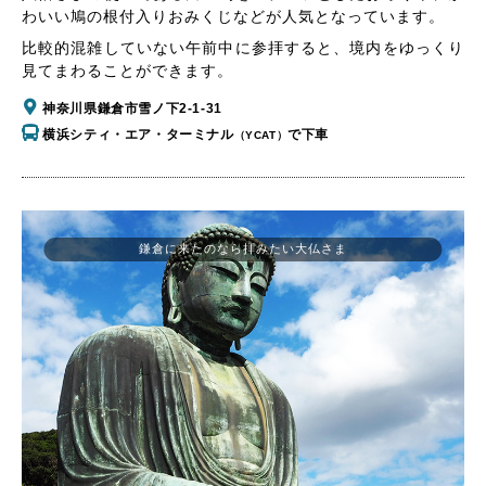
わいい鳩の根付入りおみくじなどが人気となっています。
比較的混雑していない午前中に参拝すると、境内をゆっくり
見てまわることができます。
神奈川県鎌倉市雪ノ下2-1-31
横浜シティ・エア・ターミナル
で下車
（YCAT）
鎌倉に来たのなら拝みたい大仏さま