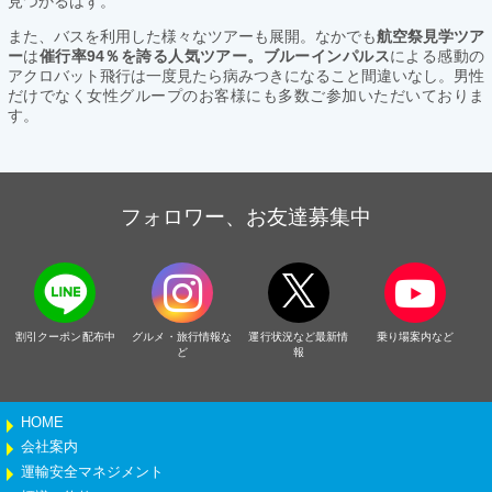
見つかるはず。
また、バスを利用した様々なツアーも展開。なかでも
航空祭見学ツア
ー
は
催行率94％を誇る人気ツアー。ブルーインパルス
による感動の
アクロバット飛行は一度見たら病みつきになること間違いなし。男性
だけでなく女性グループのお客様にも多数ご参加いただいておりま
す。
フォロワー、お友達募集中
割引クーポン配布中
グルメ・旅行情報な
運行状況など最新情
乗り場案内など
ど
報
HOME
会社案内
運輸安全マネジメント