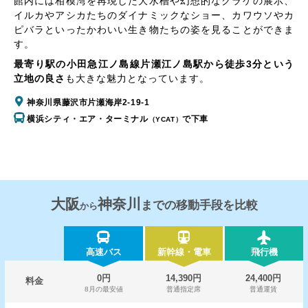
館内には相模湾を再現した大水槽や幻想的なクラゲの展示、
イルカやアシカたちのダイナミックなショー、カワウソやカ
ピバラといったかわいい生き物たちの姿を見ることができま
す。
最寄り駅の小田急江ノ島線片瀬江ノ島駅から徒歩3分という
立地の良さ
も大きな魅力となっています。
神奈川県藤沢市片瀬海岸2-19-1
横浜シティ・エア・ターミナル
で下車
（YCAT）
大阪
神奈川
までの移動手段を比較
から
高速バス
新幹線・電車
飛行機
0円
14,390円
24,400円
料金
8月の最安値
普通指定席
普通運賃