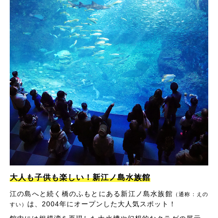
大人も子供も楽しい！新江ノ島水族館
江の島へと続く橋のふもとにある新江ノ島水族館
（通称：えの
は、2004年にオープンした大人気スポット！
すい）