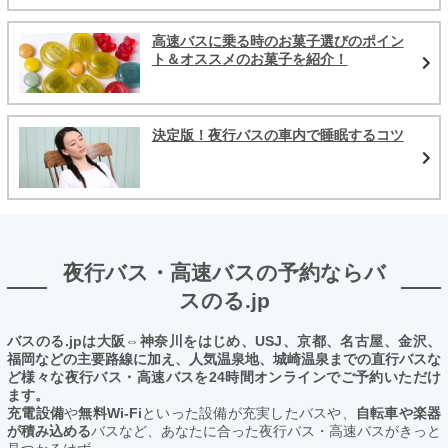
高速バスに乗る時のお菓子選びのポイン
ト＆オススメのお菓子を紹介！
決定版！夜行バスの車内で睡眠するコツ
夜行バス・高速バスの予約ならバ
スのる.jp
バスのる.jpは大阪⇔神奈川をはじめ、USJ、京都、名古屋、金沢、
福岡などの主要路線に加え、人気温泉地、城崎温泉までの直行バスな
ど様々な夜行バス・高速バスを24時間オンラインでご予約いただけ
ます。
充電設備
や
無料Wi-Fi
といった設備が充実したバスや、
自転車や楽器
が積み込める
バスなど、あなたに合った夜行バス・高速バスがきっと