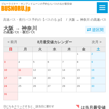
ブルーライナー・サンアンドムーンの予約ならバスのるが最安値
高速バス・夜行バス予約の【バスのる.jp】
大阪 → 神奈川 の高速バス
大阪 → 神奈川
逆区間
の高速バス・夜行バス
8月最安値カレンダー
< 前月
次月 >
日
月
火
水
木
金
土
1
2
3
4
5
6
7
8
9
10
11
12
13
14
15
16
17
18
19
20
21
22
23
24
25
26
27
28
29
30
31
日にちをクリックすると、該当日に運行す
は当月最安値