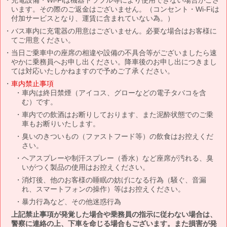
います。その際のご返金はございません。（コンセント・Wi-Fiは
付加サービスとなり、運賃に含まれていない為。）
バス車内に充電器の用意はございません。必要な場合はお客様に
てご用意ください。
当日ご乗車中の座席の相違や設備の不具合等がございましたら速
やかに乗務員へお申し出ください。降車後のお申し出につきまし
ては対応いたしかねますので予めご了承ください。
車内禁止事項
車内は終日禁煙（アイコス、グローなどの電子タバコを含
む）です。
車内での飲酒はお断りしております、また泥酔状態でのご乗
車もお断りいたします。
臭いのきついもの（ファストフード等）の飲食はお控えくだ
さい。
ヘアスプレーや制汗スプレー（香水）など座席が汚れる、臭
いがつく製品の使用はお控えください。
消灯後、他のお客様の睡眠の妨げになる行為（騒ぐ、音漏
れ、スマートフォンの操作）等はお控えください。
暴力行為など、その他迷惑行為
上記禁止事項が発覚した場合や乗務員の指示に従わない場合は、
警察に連絡の上、下車を命じる場合もございます。また損害が発