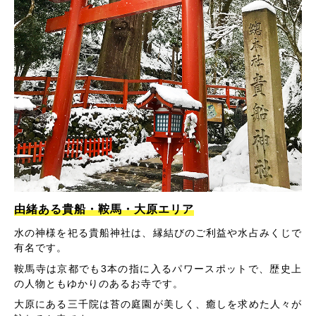
由緒ある貴船・鞍馬・大原エリア
水の神様を祀る貴船神社は、縁結びのご利益や水占みくじで
有名です。
鞍馬寺は京都でも3本の指に入るパワースポットで、歴史上
の人物ともゆかりのあるお寺です。
大原にある三千院は苔の庭園が美しく、癒しを求めた人々が