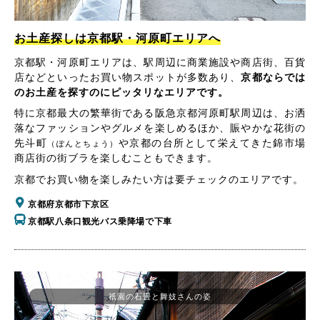
お土産探しは京都駅・河原町エリアへ
京都駅・河原町エリアは、駅周辺に商業施設や商店街、百貨
店などといったお買い物スポットが多数あり、
京都ならでは
のお土産を探すのにピッタリなエリアです。
特に京都最大の繁華街である阪急京都河原町駅周辺は、お洒
落なファッションやグルメを楽しめるほか、賑やかな花街の
先斗町
や京都の台所として栄えてきた錦市場
（ぽんとちょう）
商店街の街ブラを楽しむこともできます。
京都でお買い物を楽しみたい方は要チェックのエリアです。
京都府京都市下京区
京都駅八条口観光バス乗降場で下車
祇園の石畳と舞妓さんの姿