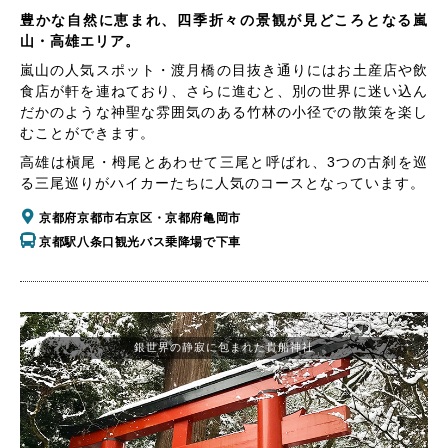
豊かな自然に恵まれ、四季折々の景観が見どころとなる嵐
山・高雄エリア。
嵐山の人気スポット・渡月橋の目抜き通りにはお土産店や飲
食店が軒を連ねており、さらに進むと、別の世界に迷い込ん
だかのような神聖な雰囲気のある竹林の小径での散策を楽し
むことができます。
高雄は槇尾・栂尾とあわせて三尾と呼ばれ、3つの古刹を巡
る三尾巡りがハイカーたちに人気のコースとなっています。
京都府京都市右京区・京都府亀岡市
京都駅八条口観光バス乗降場で下車
銀世界の静寂に包まれた貴船神社