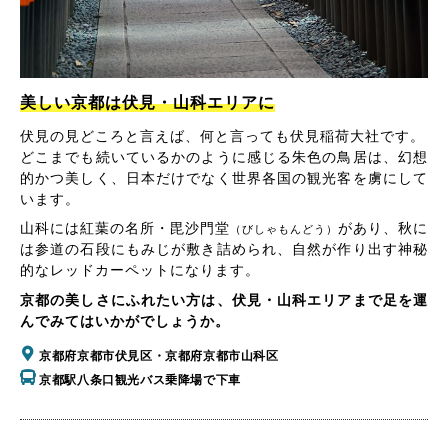
美しい京都は伏見・山科エリアに
伏見の見どころと言えば、何と言っても伏見稲荷大社です。
どこまでも続いているかのように感じる朱色の鳥居は、幻想
的かつ美しく、日本だけでなく世界各国の観光客を虜にして
います。
山科には紅葉の名所・毘沙門堂
があり、秋に
（びしゃもんどう）
は参道の石段にもみじが敷き詰められ、自然が作り出す神秘
的なレッドカーペットになります。
京都の美しさにふれたい方は、伏見・山科エリアまで足を運
んでみてはいかがでしょうか。
京都府京都市伏見区・京都府京都市山科区
京都駅八条口観光バス乗降場で下車