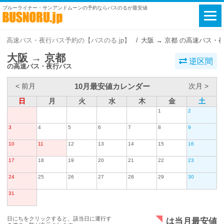
ブルーライナー・サンアンドムーンの予約ならバスのるが最安値
高速バス・夜行バス予約の【バスのる.jp】
大阪 → 京都 の高速バス・
大阪 → 京都
逆区間
の高速バス・夜行バス
10月最安値カレンダー
< 前月
次月 >
日
月
火
水
木
金
土
1
2
3
4
5
6
7
8
9
10
11
12
13
14
15
16
17
18
19
20
21
22
23
24
25
26
27
28
29
30
31
日にちをクリックすると、該当日に運行す
は当月最安値