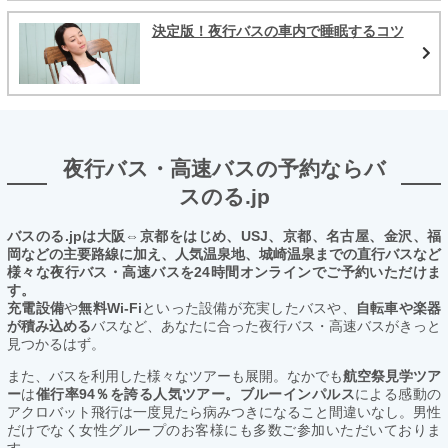
決定版！夜行バスの車内で睡眠するコツ
夜行バス・高速バスの予約ならバ
スのる.jp
バスのる.jpは大阪⇔京都をはじめ、USJ、京都、名古屋、金沢、福
岡などの主要路線に加え、人気温泉地、城崎温泉までの直行バスなど
様々な夜行バス・高速バスを24時間オンラインでご予約いただけま
す。
充電設備
や
無料Wi-Fi
といった設備が充実したバスや、
自転車や楽器
が積み込める
バスなど、あなたに合った夜行バス・高速バスがきっと
見つかるはず。
また、バスを利用した様々なツアーも展開。なかでも
航空祭見学ツア
ー
は
催行率94％を誇る人気ツアー。ブルーインパルス
による感動の
アクロバット飛行は一度見たら病みつきになること間違いなし。男性
だけでなく女性グループのお客様にも多数ご参加いただいておりま