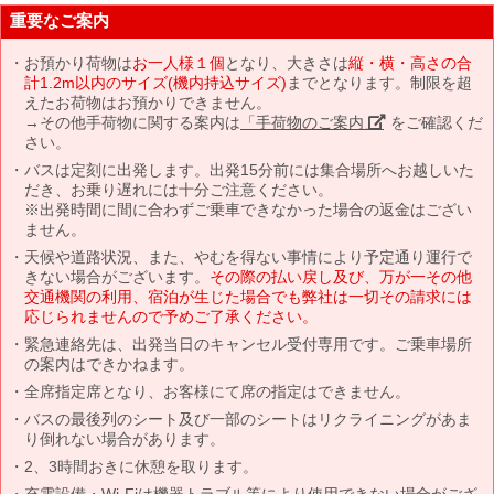
重要なご案内
お預かり荷物は
お一人様１個
となり、大きさは
縦・横・高さの合
計1.2m以内のサイズ(機内持込サイズ)
までとなります。制限を超
えたお荷物はお預かりできません。
→その他手荷物に関する案内は
「手荷物のご案内」
をご確認くだ
さい。
バスは定刻に出発します。出発15分前には集合場所へお越しいた
だき、お乗り遅れには十分ご注意ください。
※出発時間に間に合わずご乗車できなかった場合の返金はござい
ません。
天候や道路状況、また、やむを得ない事情により予定通り運行で
きない場合がございます。
その際の払い戻し及び、万が一その他
交通機関の利用、宿泊が生じた場合でも弊社は一切その請求には
応じられませんので予めご了承ください。
緊急連絡先は、出発当日のキャンセル受付専用です。ご乗車場所
の案内はできかねます。
全席指定席となり、お客様にて席の指定はできません。
バスの最後列のシート及び一部のシートはリクライニングがあま
り倒れない場合があります。
2、3時間おきに休憩を取ります。
充電設備・Wi-Fiは機器トラブル等により使用できない場合がござ