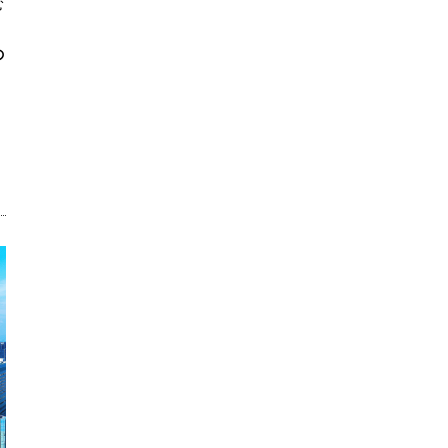
む
の
）