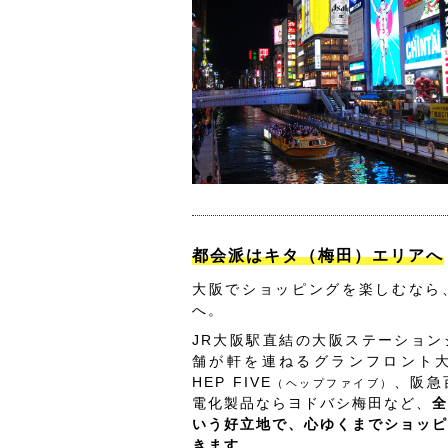
都会派はキタ（梅田）エリアへ
大阪でショッピングを楽しむなら
へ。
JR大阪駅直結の大阪ステーション
舗が軒を連ねるグランフロント
HEP FIVE
、阪急
（ヘップファイブ）
電化製品ならヨドバシ梅田など、
全
いう好立地で、心ゆくまでショッピ
きます。