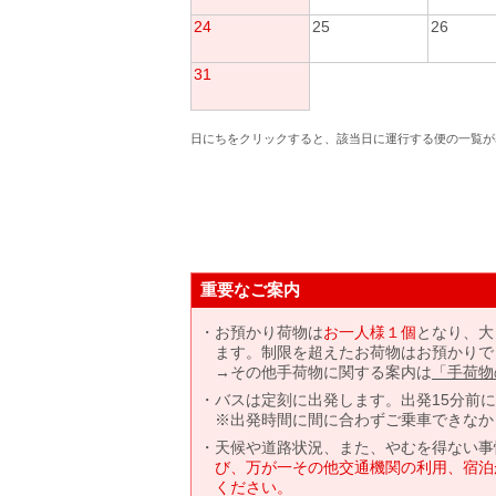
24
25
26
31
日にちをクリックすると、該当日に運行する便の一覧が
重要なご案内
お預かり荷物は
お一人様１個
となり、大
ます。制限を超えたお荷物はお預かりで
→その他手荷物に関する案内は
「手荷物
バスは定刻に出発します。出発15分前
※出発時間に間に合わずご乗車できなか
天候や道路状況、また、やむを得ない事
び、万が一その他交通機関の利用、宿泊
ください。