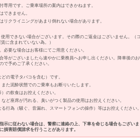
付専用です。ご乗車場所の案内はできかねます。
はできません。
はリクライニングがあまり倒れない場合があります。
より使用できない場合がございます。その際のご返金はございません。（
、運賃に含まれていない為。）
。必要な場合はお客様にてご用意ください。
合等がございましたら速やかに乗務員へお申し出ください。降車後のお
ので予めご了承ください。
などの電子タバコを含む）です。
、また泥酔状態でのご乗車もお断りいたします。
等）の飲食はお控えください。
）など座席が汚れる、臭いがつく製品の使用はお控えください。
なる行為（騒ぐ、音漏れ、スマートフォンの操作）等はお控えください
指示に従わない場合は、警察に連絡の上、下車を命じる場合もございま
に損害賠償請求を行うことがあります。