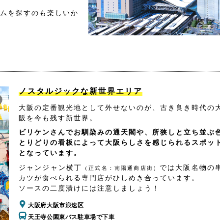
ムを探すのも楽しいか
ノスタルジックな新世界エリア
大阪の定番観光地として外せないのが、古き良き時代の
阪を今も残す新世界。
ビリケンさんでお馴染みの通天閣や、所狭しと立ち並ぶ
とりどりの看板によって大阪らしさを感じられるスポッ
となっています。
ジャンジャン横丁
では大阪名物の
（正式名：南陽通商店街）
カツが食べられる専門店がひしめき合っています。
ソースの二度漬けには注意しましょう！
大阪府大阪市浪速区
天王寺公園東バス駐車場で下車