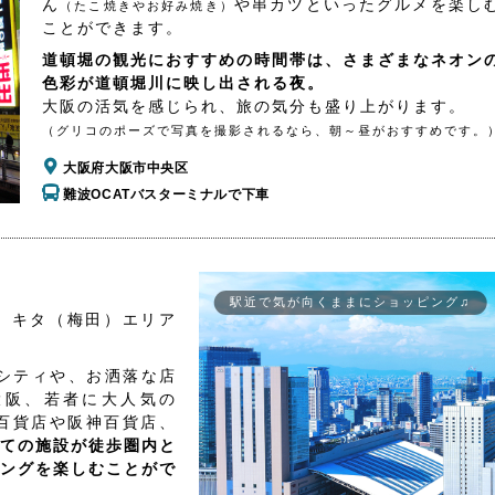
ん
や串カツといったグルメを楽し
（たこ焼きやお好み焼き）
ことができます。
道頓堀の観光におすすめの時間帯は、さまざまなネオン
色彩が道頓堀川に映し出される夜。
大阪の活気を感じられ、旅の気分も盛り上がります。
（グリコのポーズで写真を撮影されるなら、朝～昼がおすすめです。
大阪府大阪市中央区
難波OCATバスターミナルで下車
駅近で気が向くままにショッピング♫
、キタ（梅田）エリア
シティや、お洒落な店
大阪、若者に大人気の
百貨店や阪神百貨店、
ての施設が徒歩圏内と
ングを楽しむことがで