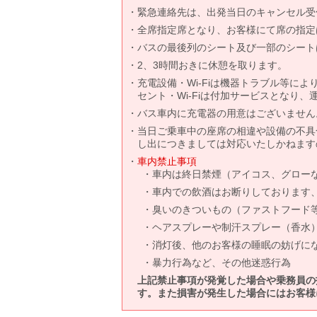
緊急連絡先は、出発当日のキャンセル受
全席指定席となり、お客様にて席の指定
バスの最後列のシート及び一部のシート
2、3時間おきに休憩を取ります。
充電設備・Wi-Fiは機器トラブル等に
セント・Wi-Fiは付加サービスとなり
バス車内に充電器の用意はございません
当日ご乗車中の座席の相違や設備の不具
し出につきましては対応いたしかねます
車内禁止事項
車内は終日禁煙（アイコス、グロー
車内での飲酒はお断りしております
臭いのきついもの（ファストフード
ヘアスプレーや制汗スプレー（香水
消灯後、他のお客様の睡眠の妨げに
暴力行為など、その他迷惑行為
上記禁止事項が発覚した場合や乗務員の
す。また損害が発生した場合にはお客様