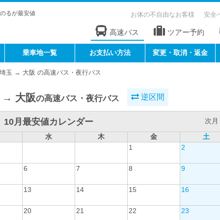
のるが最安値
お体の不自由なお客様
安全
高速バス
ツアー予約
乗車地一覧
お支払い方法
変更・取消・返金
埼玉 → 大阪 の高速バス・夜行バス
 → 大阪
逆区間
の高速バス・夜行バス
10月最安値カレンダー
次月 
水
木
金
土
1
2
6
7
8
9
13
14
15
16
20
21
22
23