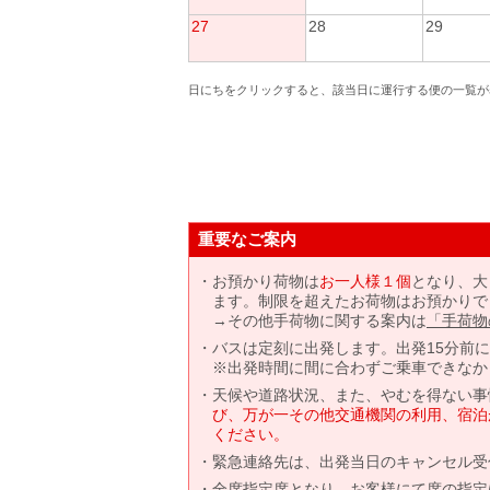
27
28
29
日にちをクリックすると、該当日に運行する便の一覧が
重要なご案内
お預かり荷物は
お一人様１個
となり、大
ます。制限を超えたお荷物はお預かりで
→その他手荷物に関する案内は
「手荷物
バスは定刻に出発します。出発15分前
※出発時間に間に合わずご乗車できなか
天候や道路状況、また、やむを得ない事
び、万が一その他交通機関の利用、宿泊
ください。
緊急連絡先は、出発当日のキャンセル受
全席指定席となり、お客様にて席の指定