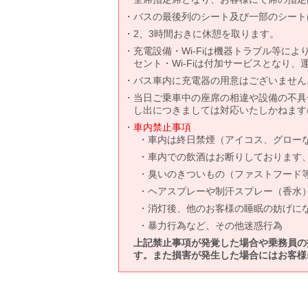
バスの最後列のシート及び一部のシート
2、3時間おきに休憩を取ります。
充電設備・Wi-Fiは機器トラブル等に
セント・Wi-Fiは付加サービスとなり
バス車内に充電器の用意はございません
当日ご乗車中の座席の相違や設備の不具
し出につきましては対応いたしかねます
車内禁止事項
車内は終日禁煙（アイコス、グロー
車内での飲酒はお断りしております
臭いのきついもの（ファストフード
ヘアスプレーや制汗スプレー（香水
消灯後、他のお客様の睡眠の妨げに
暴力行為など、その他迷惑行為
上記禁止事項が発覚した場合や乗務員の
す。また損害が発生した場合にはお客様