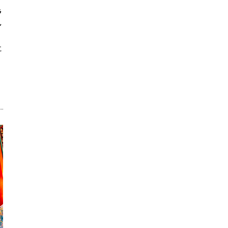
ラ
し
に
。