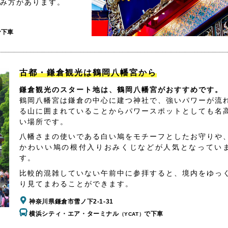
み方があります。
で下車
古都・鎌倉観光は鶴岡八幡宮から
鎌倉観光のスタート地は、鶴岡八幡宮がおすすめです。
鶴岡八幡宮は鎌倉の中心に建つ神社で、強いパワーが流
る山に囲まれていることからパワースポットとしても名
い場所です。
八幡さまの使いである白い鳩をモチーフとしたお守りや
かわいい鳩の根付入りおみくじなどが人気となってい
す。
比較的混雑していない午前中に参拝すると、境内をゆっ
り見てまわることができます。
神奈川県鎌倉市雪ノ下2-1-31
横浜シティ・エア・ターミナル
で下車
（YCAT）