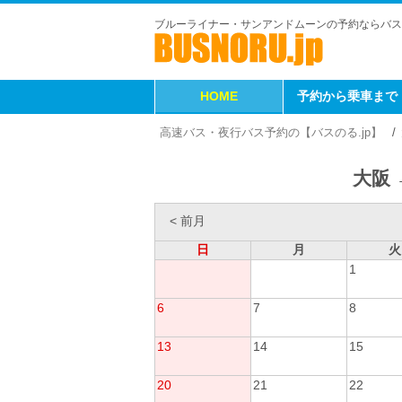
ブルーライナー・サンアンドムーンの予約ならバス
HOME
予約から乗車まで
高速バス・夜行バス予約の【バスのる.jp】
大阪 
< 前月
日
月
火
1
6
7
8
13
14
15
20
21
22