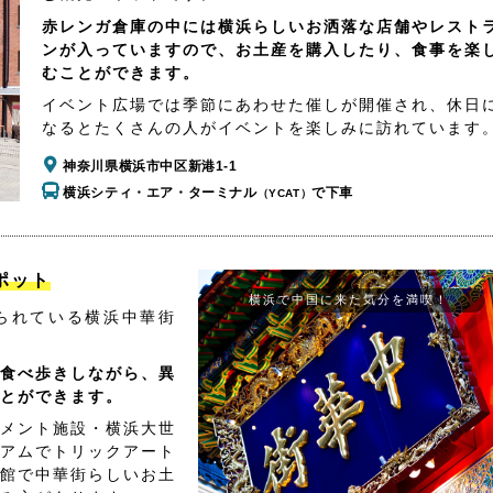
赤レンガ倉庫の中には横浜らしいお洒落な店舗やレスト
ンが入っていますので、お土産を購入したり、食事を楽
むことができます。
イベント広場では季節にあわせた催しが開催され、休日
なるとたくさんの人がイベントを楽しみに訪れています
神奈川県横浜市中区新港1-1
横浜シティ・エア・ターミナル
で下車
（YCAT）
ポット
横浜で中国に来た気分を満喫！
られている横浜中華街
食べ歩きしながら、異
とができます。
メント施設・横浜大世
アムでトリックアート
館で中華街らしいお土