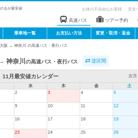
のるが最安値
お体の不自由なお客様
安全
高速バス
ツアー予約
乗車地一覧
お支払い方法
変更・取消・返金
大阪 → 神奈川 の高速バス・夜行バス
→ 神奈川
逆区間
の高速バス・夜行バス
11月最安値カレンダー
次月 
水
木
金
土
2
3
4
5
9
10
11
12
16
17
18
19
23
24
25
26