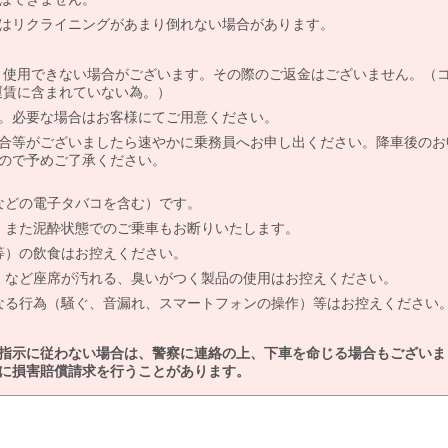
はリクライニングがあまり倒れない場合があります。
より使用できない場合がございます。その際のご返金はございません。（
、運賃に含まれていない為。）
。必要な場合はお客様にてご用意ください。
合等がございましたら速やかに乗務員へお申し出ください。降車後のお
ので予めご了承ください。
などの電子タバコを含む）です。
、また泥酔状態でのご乗車もお断りいたします。
等）の飲食はお控えください。
）など座席が汚れる、臭いがつく製品の使用はお控えください。
なる行為（騒ぐ、音漏れ、スマートフォンの操作）等はお控えください
指示に従わない場合は、警察に連絡の上、下車を命じる場合もございま
に損害賠償請求を行うことがあります。