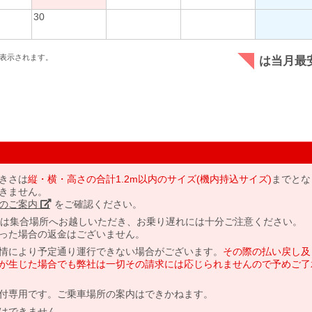
30
表示されます。
は当月最
きさは
縦・横・高さの合計1.2m以内のサイズ(機内持込サイズ)
までとな
きません。
のご案内」
をご確認ください。
には集合場所へお越しいただき、お乗り遅れには十分ご注意ください。
った場合の返金はございません。
情により予定通り運行できない場合がございます。
その際の払い戻し及
が生じた場合でも弊社は一切その請求には応じられませんので予めご了
付専用です。ご乗車場所の案内はできかねます。
はできません。