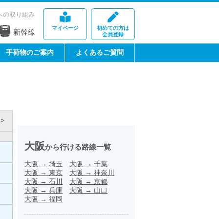
への取り組み
マイページ
初めての方は
新幹線
会員登録
手荷物のご案内
よくあるご質問
>
大阪
から行ける路線一覧
大阪
→
埼玉
大阪
→
千葉
大阪
→
東京
大阪
→
神奈川
大阪
→
石川
大阪
→
京都
大阪
→
兵庫
大阪
→
山口
大阪
→
福岡