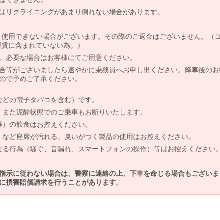
はリクライニングがあまり倒れない場合があります。
より使用できない場合がございます。その際のご返金はございません。（
、運賃に含まれていない為。）
。必要な場合はお客様にてご用意ください。
合等がございましたら速やかに乗務員へお申し出ください。降車後のお
ので予めご了承ください。
などの電子タバコを含む）です。
、また泥酔状態でのご乗車もお断りいたします。
等）の飲食はお控えください。
）など座席が汚れる、臭いがつく製品の使用はお控えください。
なる行為（騒ぐ、音漏れ、スマートフォンの操作）等はお控えください
指示に従わない場合は、警察に連絡の上、下車を命じる場合もございま
に損害賠償請求を行うことがあります。