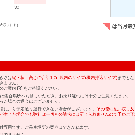
30
表示されます。
は当月最
きさは
縦・横・高さの合計1.2m以内のサイズ(機内持込サイズ)
までとな
きません。
のご案内」
をご確認ください。
には集合場所へお越しいただき、お乗り遅れには十分ご注意ください。
った場合の返金はございません。
情により予定通り運行できない場合がございます。
その際の払い戻し及
が生じた場合でも弊社は一切その請求には応じられませんので予めご了
付専用です。ご乗車場所の案内はできかねます。
はできません。