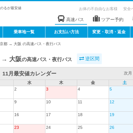
のるが最安値
お体の不自由なお客様
安全
高速バス
ツアー予約
乗車地一覧
お支払い方法
変更・取消・返金
京都 → 大阪 の高速バス・夜行バス
 → 大阪
逆区間
の高速バス・夜行バス
11月最安値カレンダー
次月 
水
木
金
土
2
3
4
5
9
10
11
12
16
17
18
19
23
24
25
26