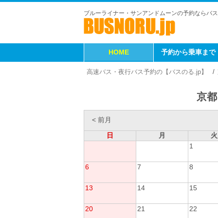
ブルーライナー・サンアンドムーンの予約ならバス
HOME
予約から乗車まで
高速バス・夜行バス予約の【バスのる.jp】
京都
< 前月
日
月
火
1
6
7
8
13
14
15
20
21
22