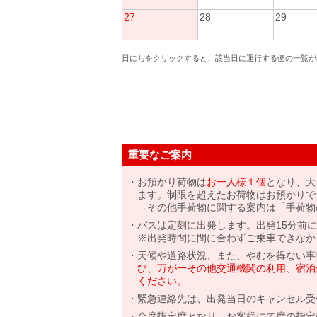
27
28
29
日にちをクリックすると、該当日に運行する便の一覧が
重要なご案内
お預かり荷物は
お一人様１個
となり、大
ます。制限を超えたお荷物はお預かりで
→その他手荷物に関する案内は
「手荷物
バスは定刻に出発します。出発15分前
※出発時間に間に合わずご乗車できなか
天候や道路状況、また、やむを得ない事
び、万が一その他交通機関の利用、宿泊
ください。
緊急連絡先は、出発当日のキャンセル受
全席指定席となり、お客様にて席の指定