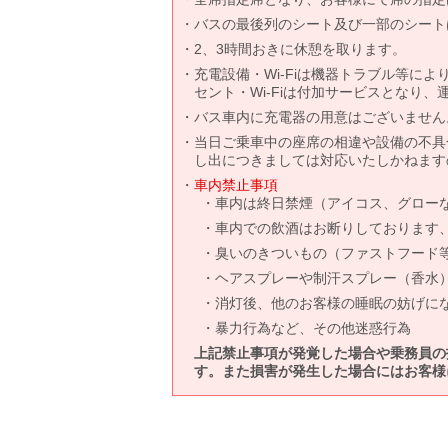
バスの最後列のシート及び一部のシート
2、3時間おきに休憩を取ります。
充電設備・Wi-Fiは機器トラブル等に
セント・Wi-Fiは付加サービスとなり
バス車内に充電器の用意はございません
当日ご乗車中の座席の相違や設備の不具
し出につきましては対応いたしかねます
車内禁止事項
車内は終日禁煙（アイコス、グロー
車内での飲酒はお断りしております
臭いのきついもの（ファストフード
ヘアスプレーや制汗スプレー（香水
消灯後、他のお客様の睡眠の妨げに
暴力行為など、その他迷惑行為
上記禁止事項が発覚した場合や乗務員の
す。また損害が発生した場合にはお客様