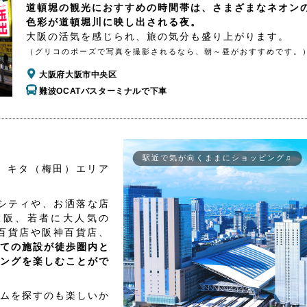
道頓堀の観光におすすめの時間帯は、さまざまなネオン
色彩が道頓堀川に映し出される夜。
大阪の活気を感じられ、旅の気分も盛り上がります。
（グリコのポーズで写真を撮影されるなら、朝～昼がおすすめです。
大阪府大阪市中央区
難波OCATバスターミナルで下車
駅近で気が向くままにショッピング♫
、キタ（梅田）エリア
シティや、お洒落な店
大阪、若者に大人気の
百貨店や阪神百貨店、
ての施設が徒歩圏内と
ングを楽しむことがで
ムを探すのも楽しいか