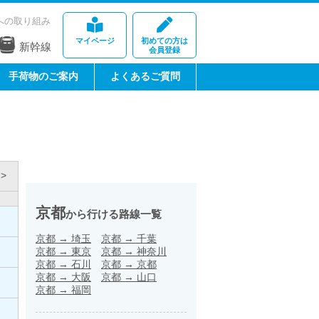
への取り組み
マイページ
初めての方は
新幹線
会員登録
手荷物のご案内
よくあるご質問
>
京都
から行ける路線一覧
京都
→
埼玉
京都
→
千葉
京都
→
東京
京都
→
神奈川
京都
→
石川
京都
→
京都
京都
→
大阪
京都
→
山口
京都
→
福岡