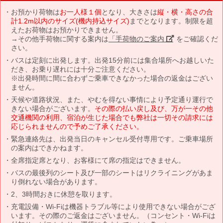
お預かり荷物は
お一人様１個
となり、大きさは
縦・横・高さの合
計1.2m以内のサイズ(機内持込サイズ)
までとなります。制限を超
えたお荷物はお預かりできません。
→その他手荷物に関する案内は
「手荷物のご案内」
をご確認くだ
さい。
バスは定刻に出発します。出発15分前には集合場所へお越しいた
だき、お乗り遅れには十分ご注意ください。
※出発時間に間に合わずご乗車できなかった場合の返金はござい
ません。
天候や道路状況、また、やむを得ない事情により予定通り運行で
きない場合がございます。
その際の払い戻し及び、万が一その他
交通機関の利用、宿泊が生じた場合でも弊社は一切その請求には
応じられませんので予めご了承ください。
緊急連絡先は、出発当日のキャンセル受付専用です。ご乗車場所
の案内はできかねます。
全席指定席となり、お客様にて席の指定はできません。
バスの最後列のシート及び一部のシートはリクライニングがあま
り倒れない場合があります。
2、3時間おきに休憩を取ります。
充電設備・Wi-Fiは機器トラブル等により使用できない場合がござ
います。その際のご返金はございません。（コンセント・Wi-Fiは