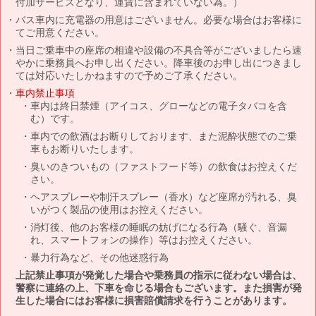
付加サービスとなり、運賃に含まれていない為。）
バス車内に充電器の用意はございません。必要な場合はお客様に
てご用意ください。
当日ご乗車中の座席の相違や設備の不具合等がございましたら速
やかに乗務員へお申し出ください。降車後のお申し出につきまし
ては対応いたしかねますので予めご了承ください。
車内禁止事項
車内は終日禁煙（アイコス、グローなどの電子タバコを含
む）です。
車内での飲酒はお断りしております、また泥酔状態でのご乗
車もお断りいたします。
臭いのきついもの（ファストフード等）の飲食はお控えくだ
さい。
ヘアスプレーや制汗スプレー（香水）など座席が汚れる、臭
いがつく製品の使用はお控えください。
消灯後、他のお客様の睡眠の妨げになる行為（騒ぐ、音漏
れ、スマートフォンの操作）等はお控えください。
暴力行為など、その他迷惑行為
上記禁止事項が発覚した場合や乗務員の指示に従わない場合は、
警察に連絡の上、下車を命じる場合もございます。また損害が発
生した場合にはお客様に損害賠償請求を行うことがあります。