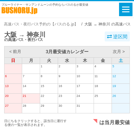
ブルーライナー・サンアンドムーンの予約ならバスのるが最安値
高速バス・夜行バス予約の【バスのる.jp】
大阪 → 神奈川 の高速バス
大阪 → 神奈川
逆区間
の高速バス・夜行バス
3月最安値カレンダー
< 前月
次月 >
日
月
火
水
木
金
土
1
2
3
4
5
6
7
8
9
10
11
12
13
14
15
16
17
18
19
20
21
22
23
24
25
26
27
28
29
30
31
日にちをクリックすると、該当日に運行す
は当月最安値
る便の一覧が表示されます。