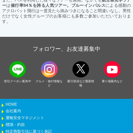
ー
は
催行率94％を誇る人気ツアー。ブルーインパルス
による感動の
アクロバット飛行は一度見たら病みつきになること間違いなし。男性
だけでなく女性グループのお客様にも多数ご参加いただいておりま
す。
フォロワー、お友達募集中
割引クーポン配布中
グルメ・旅行情報な
運行状況など最新情
乗り場案内など
ど
報
HOME
会社案内
運輸安全マネジメント
標識・約款
特定商取引法に基づく表記