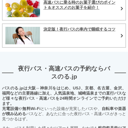
高速バスに乗る時のお菓子選びのポイン
ト＆オススメのお菓子を紹介！
決定版！夜行バスの車内で睡眠するコツ
夜行バス・高速バスの予約ならバ
スのる.jp
バスのる.jpは大阪⇔神奈川をはじめ、USJ、京都、名古屋、金沢、
福岡などの主要路線に加え、人気温泉地、城崎温泉までの直行バスな
ど様々な夜行バス・高速バスを24時間オンラインでご予約いただけ
ます。
充電設備
や
無料Wi-Fi
といった設備が充実したバスや、
自転車や楽器
が積み込める
バスなど、あなたに合った夜行バス・高速バスがきっと
見つかるはず。
また、バスを利用した様々なツアーも展開。なかでも
航空祭見学ツア