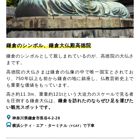
鎌倉のシンボル、鎌倉大仏殿高徳院
鎌倉のシンボルとして親しまれているのが、高徳院の大仏さ
まです。
高徳院の大仏さまは鎌倉の仏像の中で唯一国宝とされてお
り、750年以上も前から鎌倉の地に鎮座し、仏教芸術史上で
も重要な価値をもっています。
高さ約11.3m、重量約121tという大迫力のスケールで見る者
を圧倒する鎌倉大仏は、
鎌倉を訪れたのならぜひ足を運びた
い観光スポットです。
神奈川県鎌倉市長谷4-2-28
横浜シティ・エア・ターミナル
で下車
（YCAT）