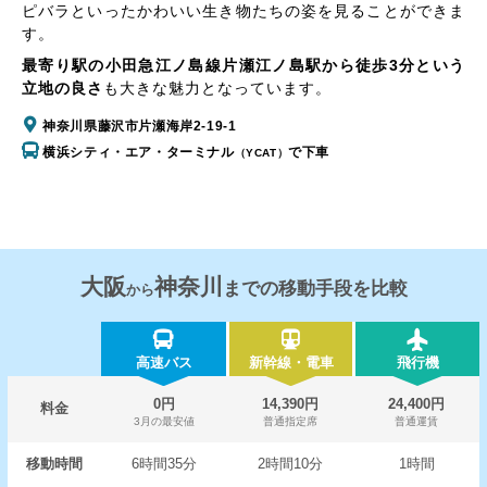
ピバラといったかわいい生き物たちの姿を見ることができま
す。
最寄り駅の小田急江ノ島線片瀬江ノ島駅から徒歩3分という
立地の良さ
も大きな魅力となっています。
神奈川県藤沢市片瀬海岸2-19-1
横浜シティ・エア・ターミナル
で下車
（YCAT）
大阪
神奈川
までの移動手段を比較
から
高速バス
新幹線・電車
飛行機
0円
14,390円
24,400円
料金
3月の最安値
普通指定席
普通運賃
移動時間
6時間35分
2時間10分
1時間