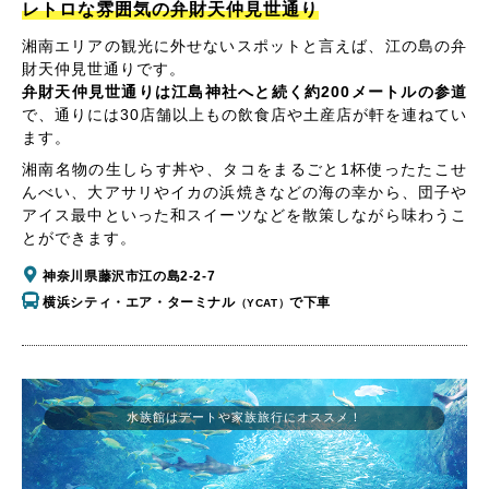
レトロな雰囲気の弁財天仲見世通り
湘南エリアの観光に外せないスポットと言えば、江の島の弁
財天仲見世通りです。
弁財天仲見世通りは江島神社へと続く約200メートルの参道
で、通りには30店舗以上もの飲食店や土産店が軒を連ねてい
ます。
湘南名物の生しらす丼や、タコをまるごと1杯使ったたこせ
んべい、大アサリやイカの浜焼きなどの海の幸から、団子や
アイス最中といった和スイーツなどを散策しながら味わうこ
とができます。
神奈川県藤沢市江の島2-2-7
横浜シティ・エア・ターミナル
で下車
（YCAT）
水族館はデートや家族旅行にオススメ！