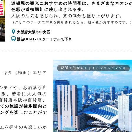
道頓堀の観光におすすめの時間帯は、さまざまなネオン
色彩が道頓堀川に映し出される夜。
大阪の活気を感じられ、旅の気分も盛り上がります。
（グリコのポーズで写真を撮影されるなら、朝～昼がおすすめです。
大阪府大阪市中央区
難波OCATバスターミナルで下車
駅近で気が向くままにショッピング♫
、キタ（梅田）エリア
シティや、お洒落な店
大阪、若者に大人気の
百貨店や阪神百貨店、
ての施設が徒歩圏内と
ングを楽しむことがで
ムを探すのも楽しいか