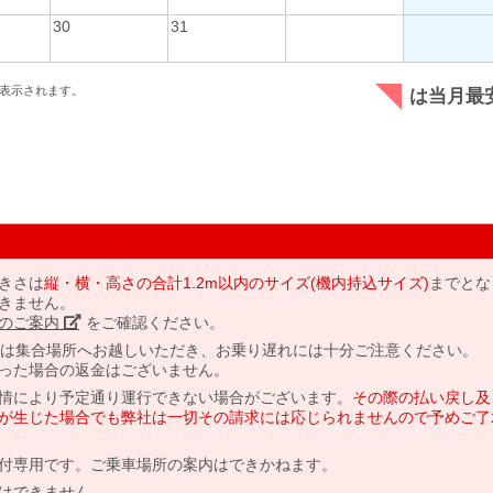
30
31
表示されます。
は当月最
きさは
縦・横・高さの合計1.2m以内のサイズ(機内持込サイズ)
までとな
きません。
のご案内」
をご確認ください。
には集合場所へお越しいただき、お乗り遅れには十分ご注意ください。
った場合の返金はございません。
情により予定通り運行できない場合がございます。
その際の払い戻し及
が生じた場合でも弊社は一切その請求には応じられませんので予めご了
付専用です。ご乗車場所の案内はできかねます。
はできません。