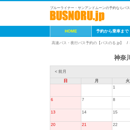
ブルーライナー・サンアンドムーンの予約ならバス
HOME
予約から乗車まで
高速バス・夜行バス予約の【バスのる.jp】
神奈川
< 前月
日
月
火
1
6
7
8
13
14
15
20
21
22