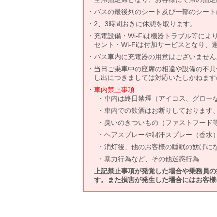
バスの最後列のシート及び一部のシート
2、3時間おきに休憩を取ります。
充電設備・Wi-Fiは機器トラブル等に
セント・Wi-Fiは付加サービスとなり
バス車内に充電器の用意はございません
当日ご乗車中の座席の相違や設備の不具
し出につきましては対応いたしかねます
車内禁止事項
車内は終日禁煙（アイコス、グロー
車内での飲酒はお断りしております
臭いのきついもの（ファストフード
ヘアスプレーや制汗スプレー（香水
消灯後、他のお客様の睡眠の妨げに
暴力行為など、その他迷惑行為
上記禁止事項が発覚した場合や乗務員の
す。また損害が発生した場合にはお客様