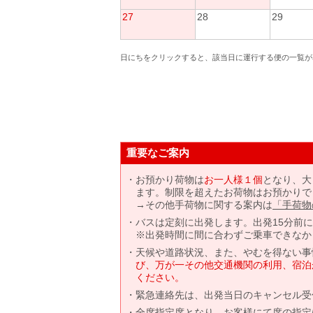
27
28
29
日にちをクリックすると、該当日に運行する便の一覧が
重要なご案内
お預かり荷物は
お一人様１個
となり、大
ます。制限を超えたお荷物はお預かりで
→その他手荷物に関する案内は
「手荷物
バスは定刻に出発します。出発15分前
※出発時間に間に合わずご乗車できなか
天候や道路状況、また、やむを得ない事
び、万が一その他交通機関の利用、宿泊
ください。
緊急連絡先は、出発当日のキャンセル受
全席指定席となり、お客様にて席の指定