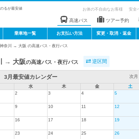
のるが最安値
お体の不自由なお客様
安全
高速バス
ツアー予約
乗車地一覧
お支払い方法
変更・取消・返金
神奈川 → 大阪 の高速バス・夜行バス
 → 大阪
逆区間
の高速バス・夜行バス
3月最安値カレンダー
次月 
水
木
金
土
2
3
4
5
9
10
11
12
16
17
18
19
23
24
25
26