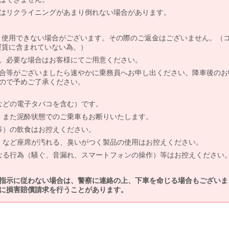
はリクライニングがあまり倒れない場合があります。
より使用できない場合がございます。その際のご返金はございません。（
、運賃に含まれていない為。）
。必要な場合はお客様にてご用意ください。
合等がございましたら速やかに乗務員へお申し出ください。降車後のお
ので予めご了承ください。
などの電子タバコを含む）です。
、また泥酔状態でのご乗車もお断りいたします。
等）の飲食はお控えください。
）など座席が汚れる、臭いがつく製品の使用はお控えください。
なる行為（騒ぐ、音漏れ、スマートフォンの操作）等はお控えください
指示に従わない場合は、警察に連絡の上、下車を命じる場合もございま
に損害賠償請求を行うことがあります。