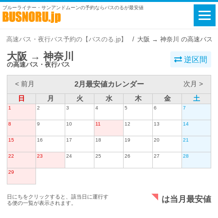
ブルーライナー・サンアンドムーンの予約ならバスのるが最安値
高速バス・夜行バス予約の【バスのる.jp】
大阪 → 神奈川 の高速バス
大阪 → 神奈川
逆区間
の高速バス・夜行バス
2月最安値カレンダー
< 前月
次月 >
日
月
火
水
木
金
土
1
2
3
4
5
6
7
8
9
10
11
12
13
14
15
16
17
18
19
20
21
22
23
24
25
26
27
28
29
日にちをクリックすると、該当日に運行す
は当月最安値
る便の一覧が表示されます。