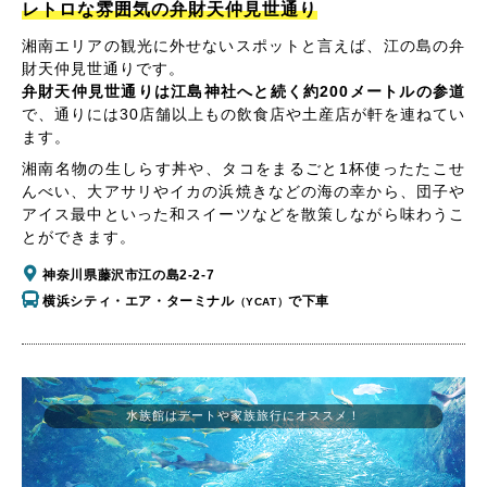
レトロな雰囲気の弁財天仲見世通り
湘南エリアの観光に外せないスポットと言えば、江の島の弁
財天仲見世通りです。
弁財天仲見世通りは江島神社へと続く約200メートルの参道
で、通りには30店舗以上もの飲食店や土産店が軒を連ねてい
ます。
湘南名物の生しらす丼や、タコをまるごと1杯使ったたこせ
んべい、大アサリやイカの浜焼きなどの海の幸から、団子や
アイス最中といった和スイーツなどを散策しながら味わうこ
とができます。
神奈川県藤沢市江の島2-2-7
横浜シティ・エア・ターミナル
で下車
（YCAT）
水族館はデートや家族旅行にオススメ！