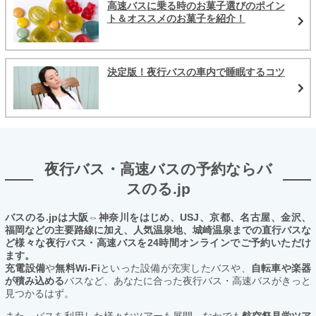
高速バスに乗る時のお菓子選びのポイン
ト＆オススメのお菓子を紹介！
決定版！夜行バスの車内で睡眠するコツ
夜行バス・高速バスの予約ならバ
スのる.jp
バスのる.jpは大阪⇔神奈川をはじめ、USJ、京都、名古屋、金沢、
福岡などの主要路線に加え、人気温泉地、城崎温泉までの直行バスな
ど様々な夜行バス・高速バスを24時間オンラインでご予約いただけ
ます。
充電設備
や
無料Wi-Fi
といった設備が充実したバスや、
自転車や楽器
が積み込める
バスなど、あなたに合った夜行バス・高速バスがきっと
見つかるはず。
また、バスを利用した様々なツアーも展開。なかでも
航空祭見学ツア