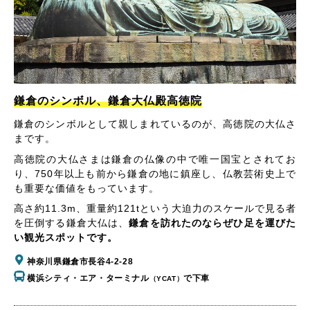
鎌倉のシンボル、鎌倉大仏殿高徳院
鎌倉のシンボルとして親しまれているのが、高徳院の大仏さ
まです。
高徳院の大仏さまは鎌倉の仏像の中で唯一国宝とされてお
り、750年以上も前から鎌倉の地に鎮座し、仏教芸術史上で
も重要な価値をもっています。
高さ約11.3m、重量約121tという大迫力のスケールで見る者
を圧倒する鎌倉大仏は、
鎌倉を訪れたのならぜひ足を運びた
い観光スポットです。
神奈川県鎌倉市長谷4-2-28
横浜シティ・エア・ターミナル
で下車
（YCAT）