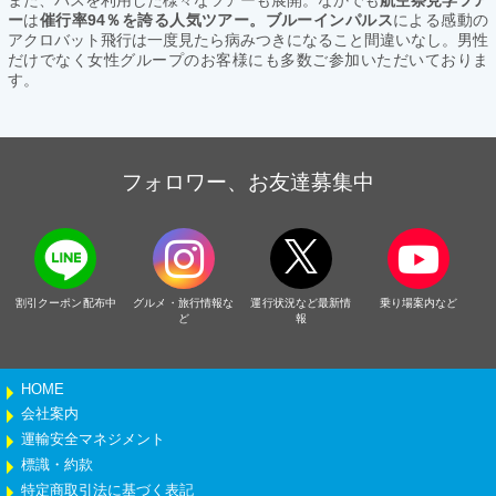
ー
は
催行率94％を誇る人気ツアー。ブルーインパルス
による感動の
アクロバット飛行は一度見たら病みつきになること間違いなし。男性
だけでなく女性グループのお客様にも多数ご参加いただいておりま
す。
フォロワー、お友達募集中
割引クーポン配布中
グルメ・旅行情報な
運行状況など最新情
乗り場案内など
ど
報
HOME
会社案内
運輸安全マネジメント
標識・約款
特定商取引法に基づく表記