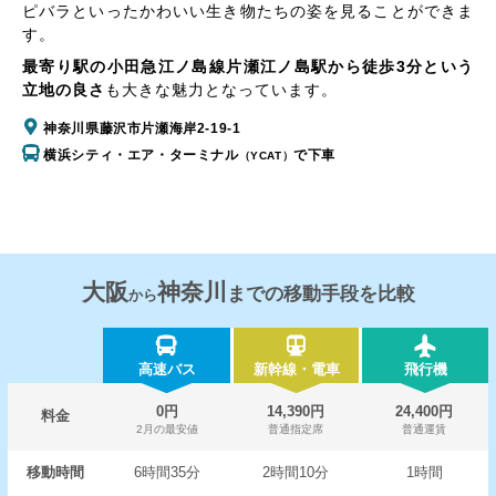
ピバラといったかわいい生き物たちの姿を見ることができま
す。
最寄り駅の小田急江ノ島線片瀬江ノ島駅から徒歩3分という
立地の良さ
も大きな魅力となっています。
神奈川県藤沢市片瀬海岸2-19-1
横浜シティ・エア・ターミナル
で下車
（YCAT）
大阪
神奈川
までの移動手段を比較
から
高速バス
新幹線・電車
飛行機
0円
14,390円
24,400円
料金
2月の最安値
普通指定席
普通運賃
移動時間
6時間35分
2時間10分
1時間