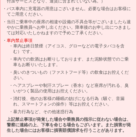
付加サービスとなり、運賃に含まれていない為。）
バス車内に充電器の用意はございません。必要な場合はお客様に
てご用意ください。
当日ご乗車中の座席の相違や設備の不具合等がございましたら速
やかに乗務員へお申し出ください。降車後のお申し出につきまし
ては対応いたしかねますので予めご了承ください。
車内禁止事項
車内は終日禁煙（アイコス、グローなどの電子タバコを含
む）です。
車内での飲酒はお断りしております、また泥酔状態でのご乗
車もお断りいたします。
臭いのきついもの（ファストフード等）の飲食はお控えくだ
さい。
ヘアスプレーや制汗スプレー（香水）など座席が汚れる、臭
いがつく製品の使用はお控えください。
消灯後、他のお客様の睡眠の妨げになる行為（騒ぐ、音漏
れ、スマートフォンの操作）等はお控えください。
暴力行為など、その他迷惑行為
上記禁止事項が発覚した場合や乗務員の指示に従わない場合は、
警察に連絡の上、下車を命じる場合もございます。また損害が発
生した場合にはお客様に損害賠償請求を行うことがあります。