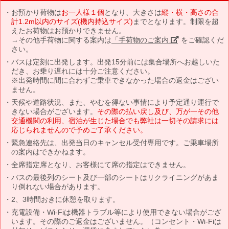
お預かり荷物は
お一人様１個
となり、大きさは
縦・横・高さの合
計1.2m以内のサイズ(機内持込サイズ)
までとなります。制限を超
えたお荷物はお預かりできません。
→その他手荷物に関する案内は
「手荷物のご案内」
をご確認くだ
さい。
バスは定刻に出発します。出発15分前には集合場所へお越しいた
だき、お乗り遅れには十分ご注意ください。
※出発時間に間に合わずご乗車できなかった場合の返金はござい
ません。
天候や道路状況、また、やむを得ない事情により予定通り運行で
きない場合がございます。
その際の払い戻し及び、万が一その他
交通機関の利用、宿泊が生じた場合でも弊社は一切その請求には
応じられませんので予めご了承ください。
緊急連絡先は、出発当日のキャンセル受付専用です。ご乗車場所
の案内はできかねます。
全席指定席となり、お客様にて席の指定はできません。
バスの最後列のシート及び一部のシートはリクライニングがあま
り倒れない場合があります。
2、3時間おきに休憩を取ります。
充電設備・Wi-Fiは機器トラブル等により使用できない場合がござ
います。その際のご返金はございません。（コンセント・Wi-Fiは