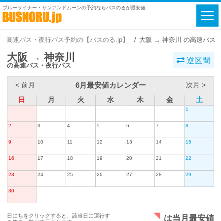
ブルーライナー・サンアンドムーンの予約ならバスのるが最安値
高速バス・夜行バス予約の【バスのる.jp】
大阪 → 神奈川 の高速バス
大阪 → 神奈川
逆区間
の高速バス・夜行バス
6月最安値カレンダー
< 前月
次月 >
日
月
火
水
木
金
土
1
2
3
4
5
6
7
8
9
10
11
12
13
14
15
16
17
18
19
20
21
22
23
24
25
26
27
28
29
30
日にちをクリックすると、該当日に運行す
は当月最安値