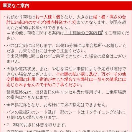
重要なご案内
お預かり荷物は
お一人様１個
となり、大きさは
縦・横・高さの合
計1.2m以内のサイズ(機内持込サイズ)
までとなります。制限を超
えたお荷物はお預かりできません。
→その他手荷物に関する案内は
「手荷物のご案内」
をご確認くだ
さい。
バスは定刻に出発します。出発15分前には集合場所へお越しいた
だき、お乗り遅れには十分ご注意ください。
※出発時間に間に合わずご乗車できなかった場合の返金はござい
ません。
天候や道路状況、また、やむを得ない事情により予定通り運行で
きない場合がございます。
その際の払い戻し及び、万が一その他
交通機関の利用、宿泊が生じた場合でも弊社は一切その請求には
応じられませんので予めご了承ください。
緊急連絡先は、出発当日のキャンセル受付専用です。ご乗車場所
の案内はできかねます。
全席指定席となり、お客様にて席の指定はできません。
バスの最後列のシート及び一部のシートはリクライニングがあま
り倒れない場合があります。
2、3時間おきに休憩を取ります。
充電設備・Wi-Fiは機器トラブル等により使用できない場合がござ