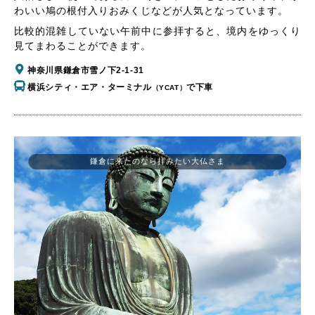
わいい鳩の根付入りおみくじなどが人気となっています。
比較的混雑していない午前中に参拝すると、境内をゆっくり
見てまわることができます。
神奈川県鎌倉市雪ノ下2-1-31
横浜シティ・エア・ターミナル
で下車
（YCAT）
鎌倉に来たのなら拝みたい大仏さま