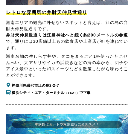
レトロな雰囲気の弁財天仲見世通り
湘南エリアの観光に外せないスポットと言えば、江の島の弁
財天仲見世通りです。
弁財天仲見世通りは江島神社へと続く約200メートルの参道
で、通りには30店舗以上もの飲食店や土産店が軒を連ねてい
ます。
湘南名物の生しらす丼や、タコをまるごと1杯使ったたこせ
んべい、大アサリやイカの浜焼きなどの海の幸から、団子や
アイス最中といった和スイーツなどを散策しながら味わうこ
とができます。
神奈川県藤沢市江の島2-2-7
横浜シティ・エア・ターミナル
で下車
（YCAT）
水族館はデートや家族旅行にオススメ！