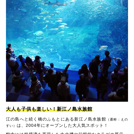
大人も子供も楽しい！新江ノ島水族館
江の島へと続く橋のふもとにある新江ノ島水族館
（通称：えの
は、2004年にオープンした大人気スポット！
すい）