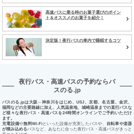
高速バスに乗る時のお菓子選びのポイン
ト＆オススメのお菓子を紹介！
決定版！夜行バスの車内で睡眠するコツ
夜行バス・高速バスの予約ならバ
スのる.jp
バスのる.jpは大阪⇔神奈川をはじめ、USJ、京都、名古屋、金沢、
福岡などの主要路線に加え、人気温泉地、城崎温泉までの直行バスな
ど様々な夜行バス・高速バスを24時間オンラインでご予約いただけ
ます。
充電設備
や
無料Wi-Fi
といった設備が充実したバスや、
自転車や楽器
が積み込める
バスなど、あなたに合った夜行バス・高速バスがきっと