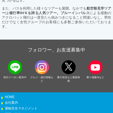
見つかるはず。
また、バスを利用した様々なツアーも展開。なかでも
航空祭見学ツア
ー
は
催行率94％を誇る人気ツアー。ブルーインパルス
による感動の
アクロバット飛行は一度見たら病みつきになること間違いなし。男性
だけでなく女性グループのお客様にも多数ご参加いただいておりま
す。
フォロワー、お友達募集中
割引クーポン配布中
グルメ・旅行情報な
運行状況など最新情
乗り場案内など
ど
報
HOME
会社案内
運輸安全マネジメント