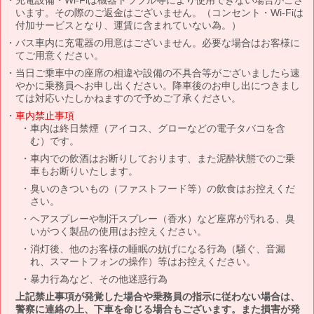
います。その際のご返金はございません。（コンセント・Wi-Fiは
付加サービスとなり、運賃に含まれていない為。）
バス車内に充電器の用意はございません。必要な場合はお客様に
てご用意ください。
当日ご乗車中の座席の相違や設備の不具合等がございましたら速
やかに乗務員へお申し出ください。降車後のお申し出につきまし
ては対応いたしかねますので予めご了承ください。
車内禁止事項
車内は終日禁煙（アイコス、グローなどの電子タバコを含
む）です。
車内での飲酒はお断りしております、また泥酔状態でのご乗
車もお断りいたします。
臭いのきついもの（ファストフード等）の飲食はお控えくだ
さい。
ヘアスプレーや制汗スプレー（香水）など座席が汚れる、臭
いがつく製品の使用はお控えください。
消灯後、他のお客様の睡眠の妨げになる行為（騒ぐ、音漏
れ、スマートフォンの操作）等はお控えください。
暴力行為など、その他迷惑行為
上記禁止事項が発覚した場合や乗務員の指示に従わない場合は、
警察に連絡の上、下車を命じる場合もございます。また損害が発