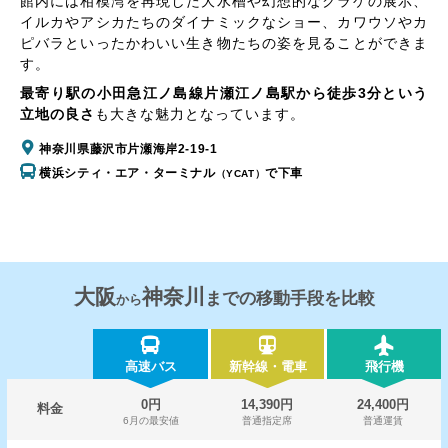
館内には相模湾を再現した大水槽や幻想的なクラゲの展示、
イルカやアシカたちのダイナミックなショー、カワウソやカ
ピバラといったかわいい生き物たちの姿を見ることができま
す。
最寄り駅の小田急江ノ島線片瀬江ノ島駅から徒歩3分という
立地の良さ
も大きな魅力となっています。
神奈川県藤沢市片瀬海岸2-19-1
横浜シティ・エア・ターミナル
で下車
（YCAT）
大阪
神奈川
までの移動手段を比較
から
高速バス
新幹線・電車
飛行機
0円
14,390円
24,400円
料金
6月の最安値
普通指定席
普通運賃