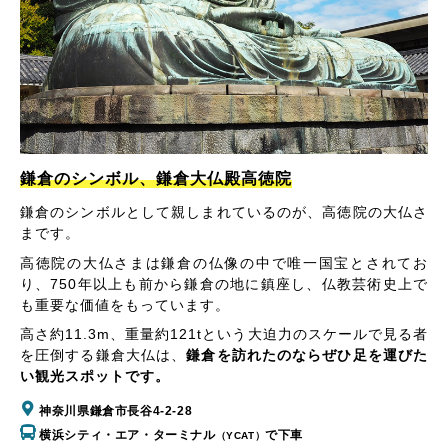
鎌倉のシンボル、鎌倉大仏殿高徳院
鎌倉のシンボルとして親しまれているのが、高徳院の大仏さ
まです。
高徳院の大仏さまは鎌倉の仏像の中で唯一国宝とされてお
り、750年以上も前から鎌倉の地に鎮座し、仏教芸術史上で
も重要な価値をもっています。
高さ約11.3m、重量約121tという大迫力のスケールで見る者
を圧倒する鎌倉大仏は、
鎌倉を訪れたのならぜひ足を運びた
い観光スポットです。
神奈川県鎌倉市長谷4-2-28
横浜シティ・エア・ターミナル
で下車
（YCAT）