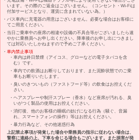
います。その際のご返金はございません。（コンセント・Wi-Fiは
付加サービスとなり、運賃に含まれていない為。）
バス車内に充電器の用意はございません。必要な場合はお客様に
てご用意ください。
当日ご乗車中の座席の相違や設備の不具合等がございましたら速
やかに乗務員へお申し出ください。降車後のお申し出につきまし
ては対応いたしかねますので予めご了承ください。
車内禁止事項
車内は終日禁煙（アイコス、グローなどの電子タバコを含
む）です。
車内での飲酒はお断りしております、また泥酔状態でのご乗
車もお断りいたします。
臭いのきついもの（ファストフード等）の飲食はお控えくだ
さい。
ヘアスプレーや制汗スプレー（香水）など座席が汚れる、臭
いがつく製品の使用はお控えください。
消灯後、他のお客様の睡眠の妨げになる行為（騒ぐ、音漏
れ、スマートフォンの操作）等はお控えください。
暴力行為など、その他迷惑行為
上記禁止事項が発覚した場合や乗務員の指示に従わない場合は、
警察に連絡の上、下車を命じる場合もございます。また損害が発