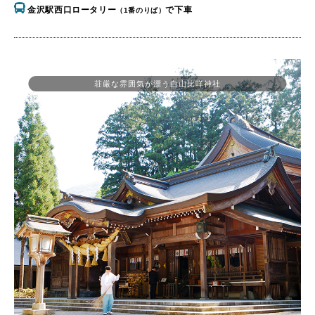
金沢駅西口ロータリー
で下車
（1番のりば）
荘厳な雰囲気が漂う白山比咩神社