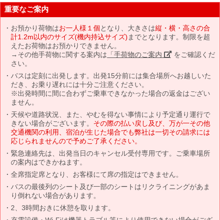
重要なご案内
お預かり荷物は
お一人様１個
となり、大きさは
縦・横・高さの合
計1.2m以内のサイズ(機内持込サイズ)
までとなります。制限を超
えたお荷物はお預かりできません。
→その他手荷物に関する案内は
「手荷物のご案内」
をご確認くだ
さい。
バスは定刻に出発します。出発15分前には集合場所へお越しいた
だき、お乗り遅れには十分ご注意ください。
※出発時間に間に合わずご乗車できなかった場合の返金はござい
ません。
天候や道路状況、また、やむを得ない事情により予定通り運行で
きない場合がございます。
その際の払い戻し及び、万が一その他
交通機関の利用、宿泊が生じた場合でも弊社は一切その請求には
応じられませんので予めご了承ください。
緊急連絡先は、出発当日のキャンセル受付専用です。ご乗車場所
の案内はできかねます。
全席指定席となり、お客様にて席の指定はできません。
バスの最後列のシート及び一部のシートはリクライニングがあま
り倒れない場合があります。
2、3時間おきに休憩を取ります。
充電設備・Wi-Fiは機器トラブル等により使用できない場合がござ