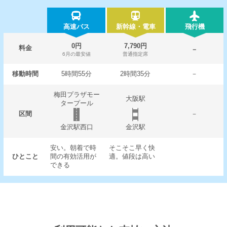
高速バス
新幹線・電車
飛行機
0円
7,790円
料金
－
6月の最安値
普通指定席
移動時間
5時間55分
2時間35分
－
梅田プラザモー
大阪駅
タープール
区間
－
金沢駅西口
金沢駅
安い。朝着で時
そこそこ早く快
ひとこと
間の有効活用が
適。値段は高い
できる