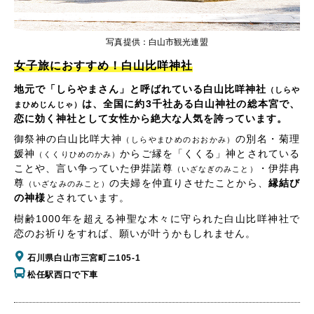
写真提供：白山市観光連盟
女子旅におすすめ！白山比咩神社
地元で「しらやまさん」と呼ばれている白山比咩神社
（しらや
は、全国に約3千社ある白山神社の総本宮で、
まひめじんじゃ）
恋に効く神社として女性から絶大な人気を誇っています。
御祭神の白山比咩大神
の別名・菊理
（しらやまひめのおおかみ）
媛神
からご縁を「くくる」神とされている
（くくりひめのかみ）
ことや、言い争っていた伊弉諾尊
・伊弉冉
（いざなぎのみこと）
尊
の夫婦を仲直りさせたことから、
縁結び
（いざなみのみこと）
の神様
とされています。
樹齢1000年を超える神聖な木々に守られた白山比咩神社で
恋のお祈りをすれば、願いが叶うかもしれません。
石川県白山市三宮町ニ105-1
松任駅西口で下車