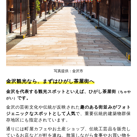
写真提供：金沢市
金沢観光なら、まずはひがし茶屋街へ
金沢を代表する観光スポットといえば、ひがし茶屋街
（ちゃや
です。
がい）
金沢の芸術文化や伝統が反映された
趣のある街並みがフォト
ジェニックなスポットとして人気
で、重要伝統的建築物群保
存地区にも指定されています。
通りには町屋カフェやお土産ショップ、伝統工芸品を販売し
ているお店などが軒を連ね、散策しながら食事やお買い物を