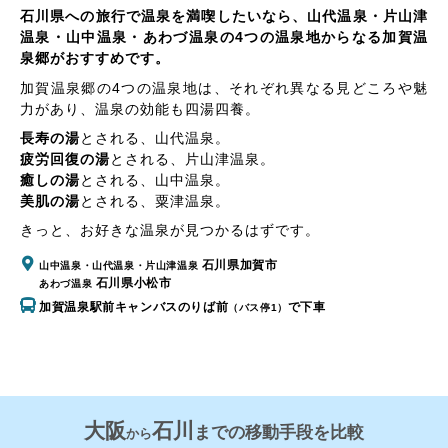
石川県への旅行で温泉を満喫したいなら、山代温泉・片山津
温泉・山中温泉・あわづ温泉の4つの温泉地からなる加賀温
泉郷がおすすめです。
加賀温泉郷の4つの温泉地は、それぞれ異なる見どころや魅
力があり、温泉の効能も四湯四養。
長寿の湯
とされる、
山代温泉
。
疲労回復の湯
とされる、
片山津温泉
。
癒しの湯
とされる、
山中温泉
。
美肌の湯
とされる、
粟津温泉
。
きっと、お好きな温泉が見つかるはずです。
石川県加賀市
山中温泉・山代温泉・片山津温泉
石川県小松市
あわづ温泉
加賀温泉駅前キャンバスのりば前
で下車
（バス停1）
大阪
石川
までの移動手段を比較
から