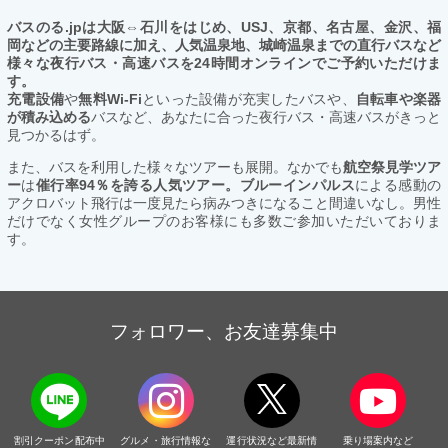
バスのる.jpは大阪⇔石川をはじめ、USJ、京都、名古屋、金沢、福
岡などの主要路線に加え、人気温泉地、城崎温泉までの直行バスなど
様々な夜行バス・高速バスを24時間オンラインでご予約いただけま
す。
充電設備
や
無料Wi-Fi
といった設備が充実したバスや、
自転車や楽器
が積み込める
バスなど、あなたに合った夜行バス・高速バスがきっと
見つかるはず。
また、バスを利用した様々なツアーも展開。なかでも
航空祭見学ツア
ー
は
催行率94％を誇る人気ツアー。ブルーインパルス
による感動の
アクロバット飛行は一度見たら病みつきになること間違いなし。男性
だけでなく女性グループのお客様にも多数ご参加いただいておりま
す。
フォロワー、お友達募集中
割引クーポン配布中
グルメ・旅行情報な
運行状況など最新情
乗り場案内など