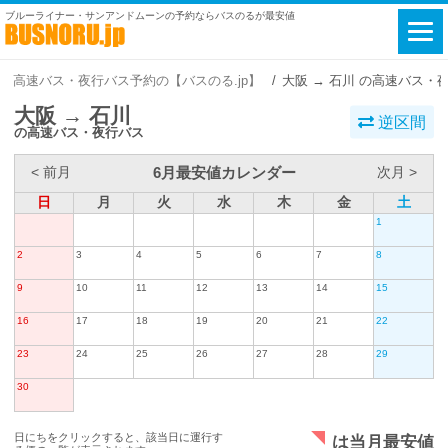
ブルーライナー・サンアンドムーンの予約ならバスのるが最安値
高速バス・夜行バス予約の【バスのる.jp】
大阪 → 石川 の高速バス・
大阪 → 石川
逆区間
の高速バス・夜行バス
6月最安値カレンダー
< 前月
次月 >
日
月
火
水
木
金
土
1
2
3
4
5
6
7
8
9
10
11
12
13
14
15
16
17
18
19
20
21
22
23
24
25
26
27
28
29
30
日にちをクリックすると、該当日に運行す
は当月最安値