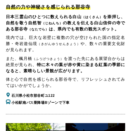
自然の力や神秘さを感じられる那谷寺
日本三霊山のひとつに数えられる白山
を崇拝し、
（はくさん）
自然を敬う自然智
の教えを伝える白山信仰の寺で
（じねんち）
ある那谷寺
は、県内でも有数の観光スポット。
（なたでら）
境内では、巨大な岩壁に複数の穴が空けられた国の指定名
勝・奇岩遊仙境
や、数々の重要文化財
（きがんゆうせんきょう）
が見られます。
また、楓月橋
を渡った先にある展望台からは
（ふうげつきょう）
絶景が見られ、
特に木々の葉が赤や黄に染まる紅葉の季節に
なると、素晴らしい景観が広がります。
体と心で自然を感じられる那谷寺で、リフレッシュされてみ
てはいかがでしょうか。
石川県小松市那谷町ユ122
小松駅南バス乗降場Bゾーンで下車