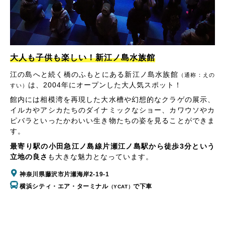
大人も子供も楽しい！新江ノ島水族館
江の島へと続く橋のふもとにある新江ノ島水族館
（通称：えの
は、2004年にオープンした大人気スポット！
すい）
館内には相模湾を再現した大水槽や幻想的なクラゲの展示、
イルカやアシカたちのダイナミックなショー、カワウソやカ
ピバラといったかわいい生き物たちの姿を見ることができま
す。
最寄り駅の小田急江ノ島線片瀬江ノ島駅から徒歩3分という
立地の良さ
も大きな魅力となっています。
神奈川県藤沢市片瀬海岸2-19-1
横浜シティ・エア・ターミナル
で下車
（YCAT）