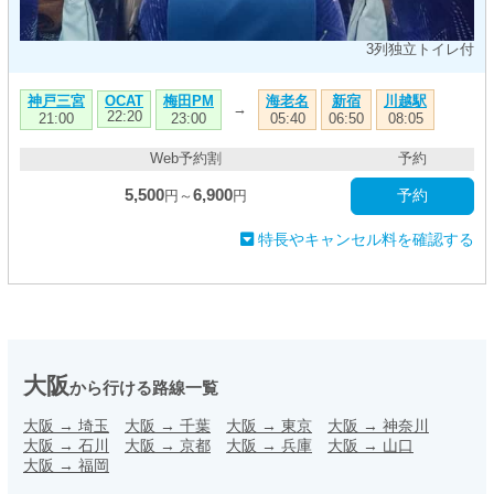
3列独立トイレ付
神戸三宮
梅田PM
海老名
新宿
川越駅
OCAT
→
22:20
21:00
23:00
05:40
06:50
08:05
Web予約割
予約
5,500
6,900
予約
円～
円
特長やキャンセル料を確認する
大阪
から行ける路線一覧
大阪
→
埼玉
大阪
→
千葉
大阪
→
東京
大阪
→
神奈川
大阪
→
石川
大阪
→
京都
大阪
→
兵庫
大阪
→
山口
大阪
→
福岡