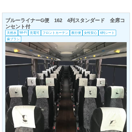
ブルーライナーG便 162 4列スタンダード 全席コ
ンセント付
Wi-Fi
天然水
充電可
フロントカーテン
夜行便
女性安心
4列シート
歯ブラシ