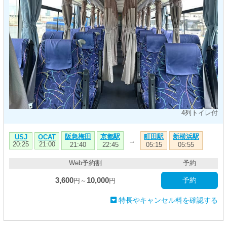
4列トイレ付
阪急梅田
京都駅
町田駅
新横浜駅
USJ
OCAT
→
20:25
21:00
21:40
22:45
05:15
05:55
Web予約割
予約
3,600
10,000
予約
円～
円
特長やキャンセル料を確認する