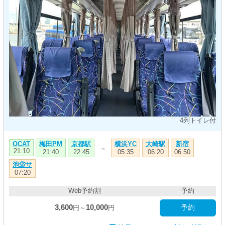
4列トイレ付
梅田PM
京都駅
横浜YC
大崎駅
新宿
OCAT
→
21:10
21:40
22:45
05:35
06:20
06:50
池袋サ
07:20
Web予約割
予約
3,600
10,000
予約
円～
円