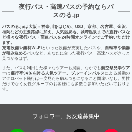
夜行バス・高速バスの予約ならバ
スのる.jp
バスのる.jpは大阪⇔神奈川をはじめ、USJ、京都、名古屋、金沢、
福岡などの主要路線に加え、人気温泉地、城崎温泉までの直行バスな
ど様々な夜行バス・高速バスを24時間オンラインでご予約いただけ
ます。
充電設備
や
無料Wi-Fi
といった設備が充実したバスや、
自転車や楽器
が積み込める
バスなど、あなたに合った夜行バス・高速バスがきっと
見つかるはず。
また、バスを利用した様々なツアーも展開。なかでも
航空祭見学ツア
ー
は
催行率94％を誇る人気ツアー。ブルーインパルス
による感動の
アクロバット飛行は一度見たら病みつきになること間違いなし。男性
だけでなく女性グループのお客様にも多数ご参加いただいておりま
す。
フォロワー、お友達募集中