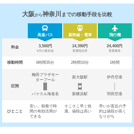
大阪
神奈川
までの移動手段を比較
から
高速バス
新幹線・電車
飛行機
3,500円
14,390円
24,400円
料金
9月の最安値
普通指定席
普通運賃
移動時間
6時間35分
2時間10分
1時間
梅田プラザモー
新大阪駅
伊丹空港
タープール
区間
バァスル海老名
新横浜駅
羽田空港
安い。朝着で時
そこそこ早く快
早いが直近の予
ひとこと
間の有効活用が
適。値段は高い
約は値段が高く
できる
なりがち