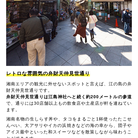
レトロな雰囲気の弁財天仲見世通り
湘南エリアの観光に外せないスポットと言えば、江の島の弁
財天仲見世通りです。
弁財天仲見世通りは江島神社へと続く約200メートルの参道
で、通りには30店舗以上もの飲食店や土産店が軒を連ねてい
ます。
湘南名物の生しらす丼や、タコをまるごと1杯使ったたこせ
んべい、大アサリやイカの浜焼きなどの海の幸から、団子や
アイス最中といった和スイーツなどを散策しながら味わうこ