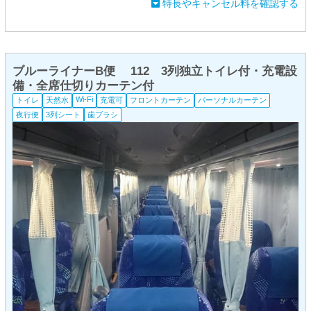
特長やキャンセル料を確認する
ブルーライナーB便 112 3列独立トイレ付・充電設
備・全席仕切りカーテン付
Wi-Fi
トイレ
天然水
充電可
フロントカーテン
パーソナルカーテン
夜行便
3列シート
歯ブラシ