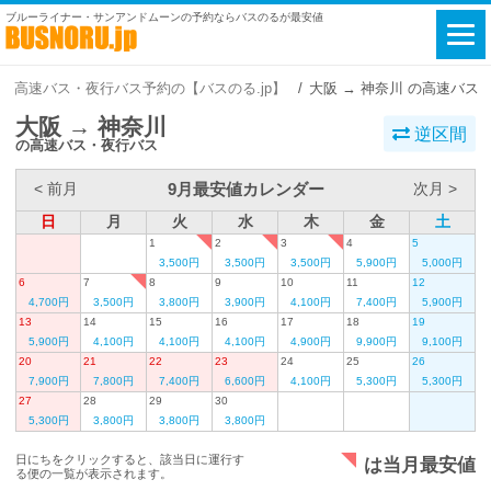
ブルーライナー・サンアンドムーンの予約ならバスのるが最安値
高速バス・夜行バス予約の【バスのる.jp】
大阪 → 神奈川 の高速バス
大阪 → 神奈川
逆区間
の高速バス・夜行バス
9月最安値カレンダー
< 前月
次月 >
日
月
火
水
木
金
土
1
2
3
4
5
3,500円
3,500円
3,500円
5,900円
5,000円
6
7
8
9
10
11
12
4,700円
3,500円
3,800円
3,900円
4,100円
7,400円
5,900円
13
14
15
16
17
18
19
5,900円
4,100円
4,100円
4,100円
4,900円
9,900円
9,100円
20
21
22
23
24
25
26
7,900円
7,800円
7,400円
6,600円
4,100円
5,300円
5,300円
27
28
29
30
5,300円
3,800円
3,800円
3,800円
日にちをクリックすると、該当日に運行す
は当月最安値
る便の一覧が表示されます。