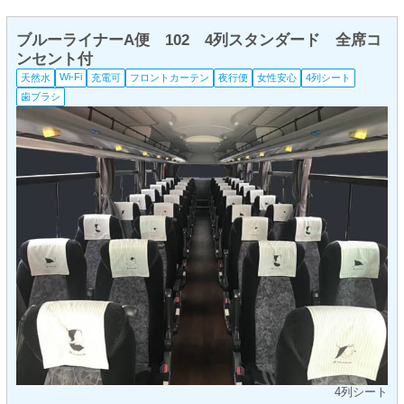
ブルーライナーA便 102 4列スタンダード 全席コ
ンセント付
Wi-Fi
天然水
充電可
フロントカーテン
夜行便
女性安心
4列シート
歯ブラシ
4列シート