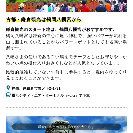
古都・鎌倉観光は鶴岡八幡宮から
鎌倉観光のスタート地は、鶴岡八幡宮がおすすめです。
鶴岡八幡宮は鎌倉の中心に建つ神社で、強いパワーが流れる
山に囲まれていることからパワースポットとしても名高い場
所です。
八幡さまの使いである白い鳩をモチーフとしたお守りや、か
わいい鳩の根付入りおみくじなどが人気となっています。
比較的混雑していない午前中に参拝すると、境内をゆっくり
見てまわることができます。
神奈川県鎌倉市雪ノ下2-1-31
横浜シティ・エア・ターミナル
で下車
（YCAT）
鎌倉に来たのなら拝みたい大仏さま