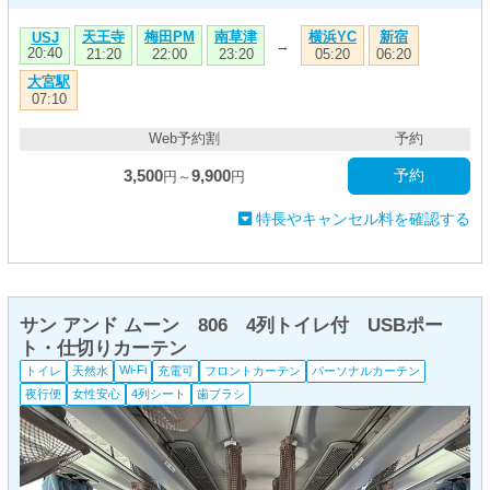
天王寺
梅田PM
南草津
横浜YC
新宿
USJ
→
20:40
21:20
22:00
23:20
05:20
06:20
大宮駅
07:10
Web予約割
予約
3,500
9,900
予約
円～
円
特長やキャンセル料を確認する
サン アンド ムーン 806 4列トイレ付 USBポー
ト・仕切りカーテン
Wi-Fi
トイレ
天然水
充電可
フロントカーテン
パーソナルカーテン
夜行便
女性安心
4列シート
歯ブラシ