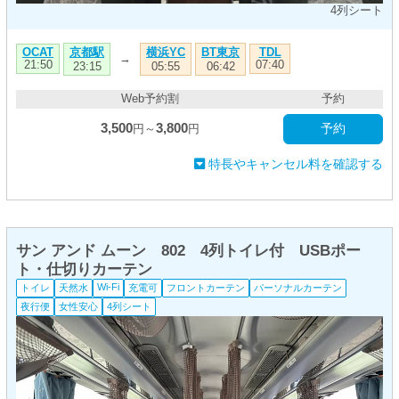
4列シート
京都駅
横浜YC
BT東京
OCAT
TDL
→
21:50
07:40
23:15
05:55
06:42
Web予約割
予約
3,500
3,800
予約
円～
円
特長やキャンセル料を確認する
サン アンド ムーン 802 4列トイレ付 USBポー
ト・仕切りカーテン
Wi-Fi
トイレ
天然水
充電可
フロントカーテン
パーソナルカーテン
夜行便
女性安心
4列シート