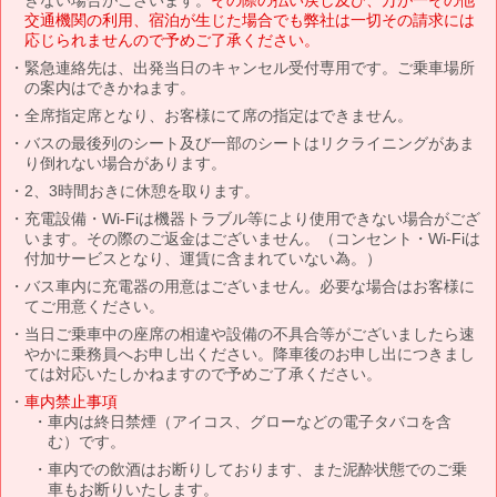
きない場合がございます。
その際の払い戻し及び、万が一その他
交通機関の利用、宿泊が生じた場合でも弊社は一切その請求には
応じられませんので予めご了承ください。
緊急連絡先は、出発当日のキャンセル受付専用です。ご乗車場所
の案内はできかねます。
全席指定席となり、お客様にて席の指定はできません。
バスの最後列のシート及び一部のシートはリクライニングがあま
り倒れない場合があります。
2、3時間おきに休憩を取ります。
充電設備・Wi-Fiは機器トラブル等により使用できない場合がござ
います。その際のご返金はございません。（コンセント・Wi-Fiは
付加サービスとなり、運賃に含まれていない為。）
バス車内に充電器の用意はございません。必要な場合はお客様に
てご用意ください。
当日ご乗車中の座席の相違や設備の不具合等がございましたら速
やかに乗務員へお申し出ください。降車後のお申し出につきまし
ては対応いたしかねますので予めご了承ください。
車内禁止事項
車内は終日禁煙（アイコス、グローなどの電子タバコを含
む）です。
車内での飲酒はお断りしております、また泥酔状態でのご乗
車もお断りいたします。