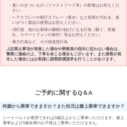
臭いのきついもの（ファストフード等）の飲食はお控えくだ
さい。
ヘアスプレーや制汗スプレー（香水）など座席が汚れる、臭
いがつく製品の使用はお控えください。
消灯後、他のお客様の睡眠の妨げになる行為（騒ぐ、音漏
れ、スマートフォンの操作）等はお控えください。
暴力行為など、その他迷惑行為
上記禁止事項が発覚した場合や乗務員の指示に従わない場合は、
警察に連絡の上、下車を命じる場合もございます。また損害が発
生した場合にはお客様に損害賠償請求を行うことがあります。
ご予約に関するQ＆A
何歳から乗車できますか？また幼児は膝上乗車できますか？
シートベルトが着用できれば3歳以上からご乗車いただけます。膝上
乗車および3歳未満のお子様はご乗車いただけません。