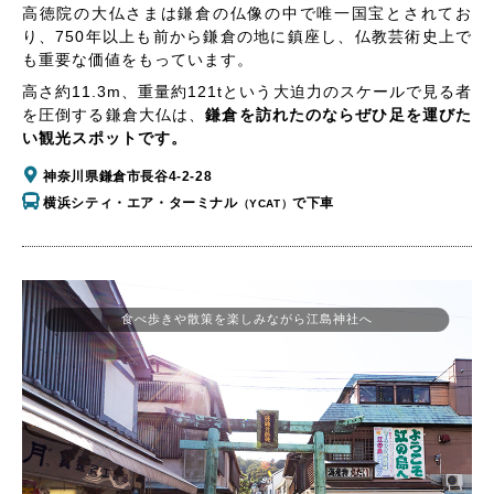
高徳院の大仏さまは鎌倉の仏像の中で唯一国宝とされてお
り、750年以上も前から鎌倉の地に鎮座し、仏教芸術史上で
も重要な価値をもっています。
高さ約11.3m、重量約121tという大迫力のスケールで見る者
を圧倒する鎌倉大仏は、
鎌倉を訪れたのならぜひ足を運びた
い観光スポットです。
神奈川県鎌倉市長谷4-2-28
横浜シティ・エア・ターミナル
で下車
（YCAT）
食べ歩きや散策を楽しみながら江島神社へ