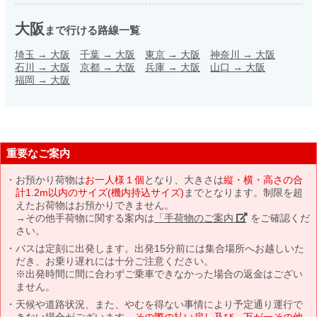
大阪
まで行ける路線一覧
埼玉
→
大阪
千葉
→
大阪
東京
→
大阪
神奈川
→
大阪
石川
→
大阪
京都
→
大阪
兵庫
→
大阪
山口
→
大阪
福岡
→
大阪
重要なご案内
お預かり荷物は
お一人様１個
となり、大きさは
縦・横・高さの合
計1.2m以内のサイズ(機内持込サイズ)
までとなります。制限を超
えたお荷物はお預かりできません。
→その他手荷物に関する案内は
「手荷物のご案内」
をご確認くだ
さい。
バスは定刻に出発します。出発15分前には集合場所へお越しいた
だき、お乗り遅れには十分ご注意ください。
※出発時間に間に合わずご乗車できなかった場合の返金はござい
ません。
天候や道路状況、また、やむを得ない事情により予定通り運行で