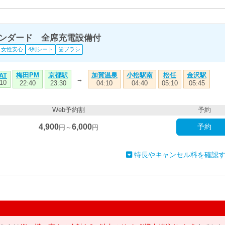
タンダード 全席充電設備付
女性安心
4列シート
歯ブラシ
梅田PM
京都駅
加賀温泉
小松駅南
松任
金沢駅
AT
→
10
22:40
23:30
04:10
04:40
05:10
05:45
Web予約割
予約
4,900
6,000
予約
円～
円
特長やキャンセル料を確認