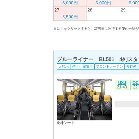
6,000円
6,000円
6,0
27
28
29
5,500円
日にちをクリックすると、該当日に運行する便の一覧が
ブルーライナー BL501 4列
Wi-Fi
天然水
充電可
フロントカーテン
夜行便
USJ
OC
21:40
22:
4列シート