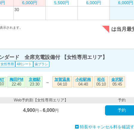
00円
6,000円
5,500円
6,000円
6,000円
30
表示されます。
は当月最
スタンダード 全席充電設備付 【女性専用エリア】
女性専用
4列シート
歯ブラシ
梅田PM
京都駅
加賀温泉
小松駅南
松任
金沢駅
AT
→
10
22:40
23:30
04:10
04:40
05:10
05:45
Web予約割【女性専用エリア】
予約
4,900
6,000
予約
円～
円
特長やキャンセル料を確認