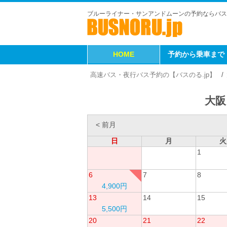
ブルーライナー・サンアンドムーンの予約ならバス
HOME
予約から乗車まで
高速バス・夜行バス予約の【バスのる.jp】
大阪
< 前月
日
月
火
1
6
7
8
4,900円
13
14
15
5,500円
20
21
22