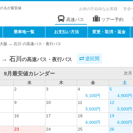
のるが最安値
お体の不自由なお客様
安全
高速バス
ツアー予約
乗車地一覧
お支払い方法
変更・取消・返金
大阪 → 石川 の高速バス・夜行バス
 → 石川
逆区間
の高速バス・夜行バス
9月最安値カレンダー
次月 
水
木
金
土
2
3
4
5
5,100円
4,900円
9
10
11
12
5,500円
5,500円
16
17
18
19
6,000円
6,000円
23
24
25
26