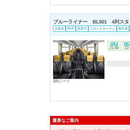
ブルーライナー BL501 4列ス
Wi-Fi
天然水
充電可
フロントカーテン
夜行便
USJ
OC
21:40
22:
4列シート
重要なご案内