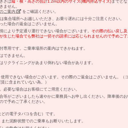
きさは
縦・横・高さの合計1.2m以内のサイズ(機内持込サイズ)
までとな
きません。
のご案内」
をご確認ください。
には集合場所へお越しいただき、お乗り遅れには十分ご注意ください。
った場合の返金はございません。
情により予定通り運行できない場合がございます。
その際の払い戻し及
が生じた場合でも弊社は一切その請求には応じられませんので予めご了
付専用です。ご乗車場所の案内はできかねます。
はできません。
はリクライニングがあまり倒れない場合があります。
より使用できない場合がございます。その際のご返金はございません。（
、運賃に含まれていない為。）
。必要な場合はお客様にてご用意ください。
合等がございましたら速やかに乗務員へお申し出ください。降車後のお
ので予めご了承ください。
などの電子タバコを含む）です。
、また泥酔状態でのご乗車もお断りいたします。