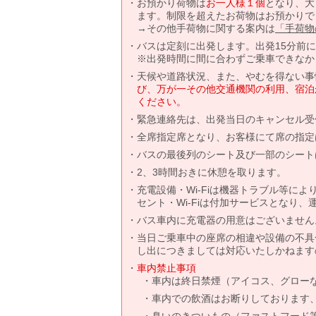
お預かり荷物は
お一人様１個
となり、大
ます。制限を超えたお荷物はお預かりで
→その他手荷物に関する案内は
「手荷物
バスは定刻に出発します。出発15分前
※出発時間に間に合わずご乗車できなか
天候や道路状況、また、やむを得ない事
び、万が一その他交通機関の利用、宿泊
ください。
緊急連絡先は、出発当日のキャンセル受
全席指定席となり、お客様にて席の指定
バスの最後列のシート及び一部のシート
2、3時間おきに休憩を取ります。
充電設備・Wi-Fiは機器トラブル等に
セント・Wi-Fiは付加サービスとなり
バス車内に充電器の用意はございません
当日ご乗車中の座席の相違や設備の不具
し出につきましては対応いたしかねます
車内禁止事項
車内は終日禁煙（アイコス、グロー
車内での飲酒はお断りしております