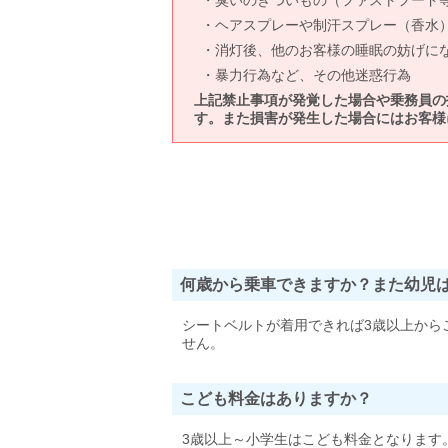
臭いのきついもの（ファストフード
ヘアスプレーや制汗スプレー（香水
消灯後、他のお客様の睡眠の妨げに
暴力行為など、その他迷惑行為
上記禁止事項が発覚した場合や乗務員の
す。また損害が発生した場合にはお客様
何歳から乗車できますか？また幼児
シートベルトが着用できれば3歳以上から
せん。
こども料金はありますか？
3歳以上～小学生はこども料金となります