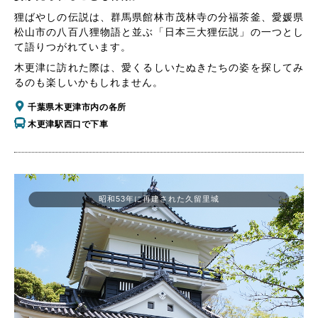
狸ばやしの伝説は、群馬県館林市茂林寺の分福茶釜、愛媛県
松山市の八百八狸物語と並ぶ「日本三大狸伝説」の一つとし
て語りつがれています。
木更津に訪れた際は、愛くるしいたぬきたちの姿を探してみ
るのも楽しいかもしれません。
千葉県木更津市内の各所
木更津駅西口で下車
昭和53年に再建された久留里城