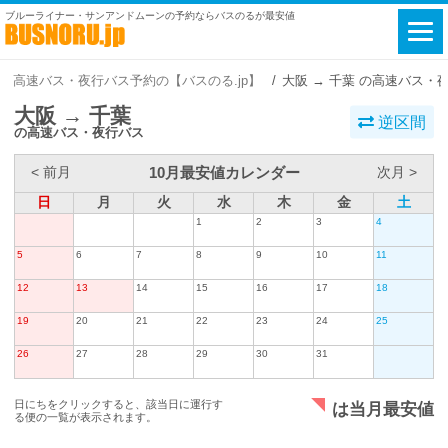
ブルーライナー・サンアンドムーンの予約ならバスのるが最安値
高速バス・夜行バス予約の【バスのる.jp】
大阪 → 千葉 の高速バス・
大阪 → 千葉
逆区間
の高速バス・夜行バス
10月最安値カレンダー
< 前月
次月 >
日
月
火
水
木
金
土
1
2
3
4
5
6
7
8
9
10
11
12
13
14
15
16
17
18
19
20
21
22
23
24
25
26
27
28
29
30
31
日にちをクリックすると、該当日に運行す
は当月最安値
る便の一覧が表示されます。