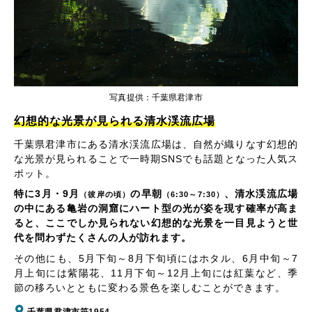
写真提供：千葉県君津市
幻想的な光景が見られる清水渓流広場
千葉県君津市にある清水渓流広場は、自然が織りなす幻想的
な光景が見られることで一時期SNSでも話題となった人気ス
ポット。
特に3月・9月
の早朝
、清水渓流広場
（彼岸の頃）
（6:30～7:30）
の中にある亀岩の洞窟にハート型の光が姿を現す確率が高ま
ると、ここでしか見られない幻想的な光景を一目見ようと世
代を問わずたくさんの人が訪れます。
その他にも、5月下旬～8月下旬頃にはホタル、6月中旬～7
月上旬には紫陽花、11月下旬～12月上旬には紅葉など、季
節の移ろいとともに変わる景色を楽しむことができます。
千葉県君津市笹1954