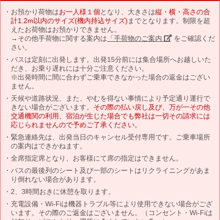
お預かり荷物は
お一人様１個
となり、大きさは
縦・横・高さの合
計1.2m以内のサイズ(機内持込サイズ)
までとなります。制限を超
えたお荷物はお預かりできません。
→その他手荷物に関する案内は
「手荷物のご案内」
をご確認くだ
さい。
バスは定刻に出発します。出発15分前には集合場所へお越しいた
だき、お乗り遅れには十分ご注意ください。
※出発時間に間に合わずご乗車できなかった場合の返金はござい
ません。
天候や道路状況、また、やむを得ない事情により予定通り運行で
きない場合がございます。
その際の払い戻し及び、万が一その他
交通機関の利用、宿泊が生じた場合でも弊社は一切その請求には
応じられませんので予めご了承ください。
緊急連絡先は、出発当日のキャンセル受付専用です。ご乗車場所
の案内はできかねます。
全席指定席となり、お客様にて席の指定はできません。
バスの最後列のシート及び一部のシートはリクライニングがあま
り倒れない場合があります。
2、3時間おきに休憩を取ります。
充電設備・Wi-Fiは機器トラブル等により使用できない場合がござ
います。その際のご返金はございません。（コンセント・Wi-Fiは