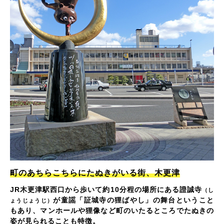
町のあちらこちらにたぬきがいる街、木更津
JR木更津駅西口から歩いて約10分程の場所にある證誠寺
（し
が童謡「証城寺の狸ばやし」の舞台ということ
ょうじょうじ）
もあり、マンホールや狸像など町のいたるところでたぬきの
姿が見られることも特徴。