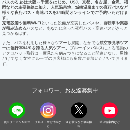
バスのる.jpは大阪⇔千葉をはじめ、USJ、京都、名古屋、金沢、福
岡などの主要路線に加え、人気温泉地、城崎温泉までの直行バスなど
様々な夜行バス・高速バスを24時間オンラインでご予約いただけま
す。
充電設備
や
無料Wi-Fi
といった設備が充実したバスや、
自転車や楽器
が積み込める
バスなど、あなたに合った夜行バス・高速バスがきっと
見つかるはず。
また、バスを利用した様々なツアーも展開。なかでも
航空祭見学ツア
ー
は
催行率94％を誇る人気ツアー。ブルーインパルス
による感動の
アクロバット飛行は一度見たら病みつきになること間違いなし。男性
だけでなく女性グループのお客様にも多数ご参加いただいておりま
す。
フォロワー、お友達募集中
割引クーポン配布中
グルメ・旅行情報な
運行状況など最新情
乗り場案内など
ど
報