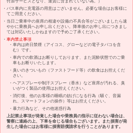
付加サービスとなり、運賃に含まれていない為。）
バス車内に充電器の用意はございません。必要な場合はお客様に
てご用意ください。
当日ご乗車中の座席の相違や設備の不具合等がございましたら速
やかに乗務員へお申し出ください。降車後のお申し出につきまし
ては対応いたしかねますので予めご了承ください。
車内禁止事項
車内は終日禁煙（アイコス、グローなどの電子タバコを含
む）です。
車内での飲酒はお断りしております、また泥酔状態でのご乗
車もお断りいたします。
臭いのきついもの（ファストフード等）の飲食はお控えくだ
さい。
ヘアスプレーや制汗スプレー（香水）など座席が汚れる、臭
いがつく製品の使用はお控えください。
消灯後、他のお客様の睡眠の妨げになる行為（騒ぐ、音漏
れ、スマートフォンの操作）等はお控えください。
暴力行為など、その他迷惑行為
上記禁止事項が発覚した場合や乗務員の指示に従わない場合は、
警察に連絡の上、下車を命じる場合もございます。また損害が発
生した場合にはお客様に損害賠償請求を行うことがあります。