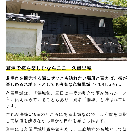
君津で桜を楽しむならここ！久留里城
君津市を観光する際にぜひとも訪れたい場所と言えば、桜が
楽しめるスポットとしても有名な久留里城
。
（くるりじょう）
久留里城は、「築城後、三日に一度の割合で雨が降った」と
言い伝えれらていることもあり、別名「雨城」と呼ばれてい
ます。
本丸が海抜145mのところにある山城なので、天守閣を目指
して坂道を歩きながら豊かな自然を感じられます。
道中には久留里城址資料館もあり、上総地方の名城として知