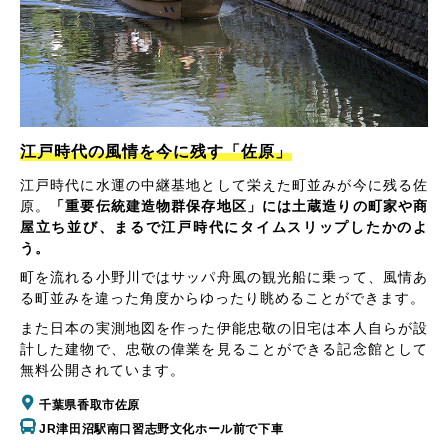
江戸時代の風情を今に残す「佐原」
江戸時代に水運の中継基地として栄えた町並みが今に残る佐
原。
「重要伝統建造物群保存地区」には土蔵造りの町家や商
屋立ち並び、まるで江戸時代にタイムスリップしたかのよ
う。
町を流れる小野川ではサッパ舟風の観光船に乗って、風情あ
る町並みを違った角度からゆったり眺めることができます。
また日本の実測地図を作った伊能忠敬の旧宅は本人自らが設
計した建物で、忠敬の偉業を見ることができる記念館として
無料公開されています。
千葉県香取市佐原
JR津田沼駅南口習志野文化ホール前で下車