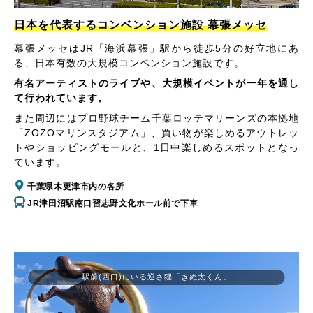
日本を代表するコンベンション施設 幕張メッセ
幕張メッセはJR「海浜幕張」駅から徒歩5分の好立地にあ
る、日本有数の大規模コンベンション施設です。
有名アーティストのライブや、大規模イベントが一年を通し
て行われています。
また周辺にはプロ野球チーム千葉ロッテマリーンズの本拠地
「ZOZOマリンスタジアム」、買い物が楽しめるアウトレッ
トやショッピングモールと、1日中楽しめるスポットとなっ
ています。
千葉県木更津市内の各所
JR津田沼駅南口習志野文化ホール前で下車
駅前(西口)にいる逆さ狸「きぬ太くん」