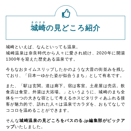
きのさき
城崎
の見どころ紹介
城崎といえば、なんといっても温泉。
城崎温泉は奈良時代から人々に愛され続け、2020年に開湯
1300年を迎えた歴史ある温泉です。
今もなおタイムスリップしたかのような大昔の街並みを残し
ており、「日本一ゆかた姿が似合うまち」として有名です。
また、「駅は玄関。道は廊下。宿は客室。土産屋は売店。飲
食店は食堂。外湯は大浴場。」というように、城崎のまち全
体を一つの大きな宿として考えるホスピタリティあふれる接
客が魅力的で、訪れた人々は温泉でカラダを、おもてなしで
ココロを温めることができます。
そんな
城崎温泉の見どころをバスのる.jp編集部がピックア
ップ
いたしました。