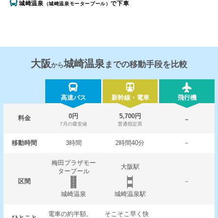
城崎温泉
で下車
（城崎温泉モータープール）
大阪
城崎温泉
までの移動手段を比較
から
高速バス
新幹線・電車
飛行機
0円
5,700円
料金
－
7月の最安値
普通指定席
移動時間
3時間
2時間40分
－
梅田プラザモー
大阪駅
タープール
区間
－
城崎温泉
城崎温泉駅
電車の約半額。
そこそこ早く快
ひとこと