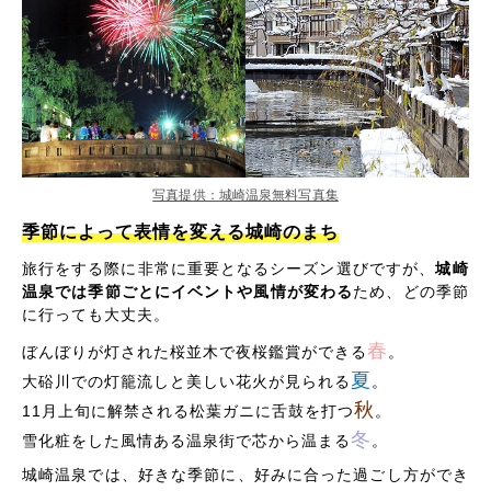
写真提供：城崎温泉無料写真集
季節によって表情を変える城崎のまち
旅行をする際に非常に重要となるシーズン選びですが、
城崎
温泉では季節ごとにイベントや風情が変わる
ため、どの季節
に行っても大丈夫。
春
ぼんぼりが灯された桜並木で夜桜鑑賞ができる
。
夏
大硲川での灯籠流しと美しい花火が見られる
。
秋
11月上旬に解禁される松葉ガニに舌鼓を打つ
。
冬
雪化粧をした風情ある温泉街で芯から温まる
。
城崎温泉では、好きな季節に、好みに合った過ごし方ができ