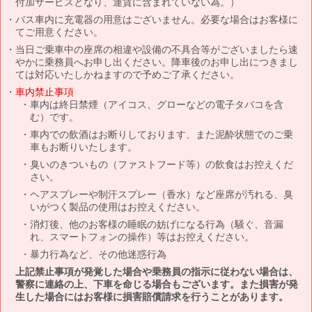
付加サービスとなり、運賃に含まれていない為。）
バス車内に充電器の用意はございません。必要な場合はお客様に
てご用意ください。
当日ご乗車中の座席の相違や設備の不具合等がございましたら速
やかに乗務員へお申し出ください。降車後のお申し出につきまし
ては対応いたしかねますので予めご了承ください。
車内禁止事項
車内は終日禁煙（アイコス、グローなどの電子タバコを含
む）です。
車内での飲酒はお断りしております、また泥酔状態でのご乗
車もお断りいたします。
臭いのきついもの（ファストフード等）の飲食はお控えくだ
さい。
ヘアスプレーや制汗スプレー（香水）など座席が汚れる、臭
いがつく製品の使用はお控えください。
消灯後、他のお客様の睡眠の妨げになる行為（騒ぐ、音漏
れ、スマートフォンの操作）等はお控えください。
暴力行為など、その他迷惑行為
上記禁止事項が発覚した場合や乗務員の指示に従わない場合は、
警察に連絡の上、下車を命じる場合もございます。また損害が発
生した場合にはお客様に損害賠償請求を行うことがあります。