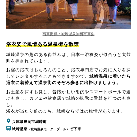
写真提供：城崎温泉無料写真集
浴衣姿で風情ある温泉街を散策
城崎温泉の趣のある街並みは、日本一浴衣姿が似合うと太鼓
判を押されています。
お宿の浴衣はもちろんのこと、浴衣専門店でお気に入りを探
してレンタルすることもできますので、
城崎温泉に着いたら
浴衣に着替えて温泉街のそぞろ歩きに出掛けましょう。
お土産を探すも良し、昔懐かしい射的やスマートボールで遊
ぶも良し、カフェや飲食店で城崎の味覚に舌鼓を打つのも良
し。
浴衣が当たり前のまち、城崎ならではの旅情があります。
兵庫県豊岡市城崎町
城崎温泉
で下車
（城崎温泉モータープール）