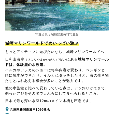
写真提供：城崎温泉無料写真集
城崎マリンワールドでめいっぱい遊ぶ
もっとアクティブに遊びたいなら、城崎マリンワールドへ。
日和山海岸
沿いにある
城崎マリンワール
（ひよりやまかいがん）
ドは、体験型の水族館。
イルカやアシカのショーは毎年内容が変わり、ペンギンと一
緒に散歩ができたり、イルカにタッチしたりと、海の生き物
たちとふれあえる機会が多いことが魅力です。
他の水族館と比べて変わっている点は、アジ釣りができて、
釣ったアジをその場で天ぷらにして食べられるところ。
日本で最も深い水深12mのメイン水槽も圧巻です。
兵庫県豊岡市瀬戸1090番地