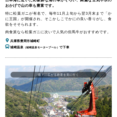
日本海に近いため新鮮な海の幸がそろい、綺麗な空気や水の
おかげで山の幸も豊富です。
特に松葉ガニが有名で、毎年11月上旬から翌3月末まで「か
に王国」が開催され、そこかしこでかにの良い香りがし、食
欲をそそられます。
肉食派なら松葉ガニに次いで人気の但馬牛がおすすめです。
兵庫県豊岡市城崎町
城崎温泉
で下車
（城崎温泉モータープール）
眼下に広がる絶景を見に行く