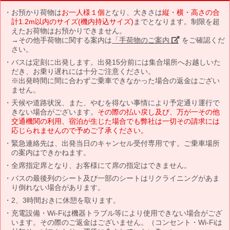
お預かり荷物は
お一人様１個
となり、大きさは
縦・横・高さの合
計1.2m以内のサイズ(機内持込サイズ)
までとなります。制限を超
えたお荷物はお預かりできません。
→その他手荷物に関する案内は
「手荷物のご案内」
をご確認くだ
さい。
バスは定刻に出発します。出発15分前には集合場所へお越しいた
だき、お乗り遅れには十分ご注意ください。
※出発時間に間に合わずご乗車できなかった場合の返金はござい
ません。
天候や道路状況、また、やむを得ない事情により予定通り運行で
きない場合がございます。
その際の払い戻し及び、万が一その他
交通機関の利用、宿泊が生じた場合でも弊社は一切その請求には
応じられませんので予めご了承ください。
緊急連絡先は、出発当日のキャンセル受付専用です。ご乗車場所
の案内はできかねます。
全席指定席となり、お客様にて席の指定はできません。
バスの最後列のシート及び一部のシートはリクライニングがあま
り倒れない場合があります。
2、3時間おきに休憩を取ります。
充電設備・Wi-Fiは機器トラブル等により使用できない場合がござ
います。その際のご返金はございません。（コンセント・Wi-Fiは