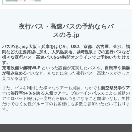
夜行バス・高速バスの予約ならバ
スのる.jp
バスのる.jpは大阪⇔兵庫をはじめ、USJ、京都、名古屋、金沢、福
岡などの主要路線に加え、人気温泉地、城崎温泉までの直行バスなど
様々な夜行バス・高速バスを24時間オンラインでご予約いただけま
す。
充電設備
や
無料Wi-Fi
といった設備が充実したバスや、
自転車や楽器
が積み込める
バスなど、あなたに合った夜行バス・高速バスがきっと
見つかるはず。
また、バスを利用した様々なツアーも展開。なかでも
航空祭見学ツア
ー
は
催行率94％を誇る人気ツアー。ブルーインパルス
による感動の
アクロバット飛行は一度見たら病みつきになること間違いなし。男性
だけでなく女性グループのお客様にも多数ご参加いただいておりま
す。