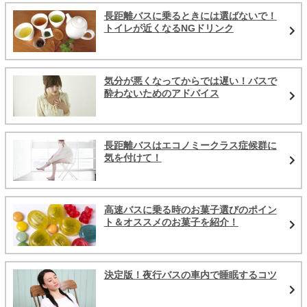
長距離バスに乗るときには選ばないで！
トイレが近くなるNGドリンク
気分が悪くなってからでは遅い！バスで
酔わないためのアドバイス
長距離バスはエコノミークラス症候群に
気を付けて！
高速バスに乗る時のお菓子選びのポイン
ト＆オススメのお菓子を紹介！
決定版！夜行バスの車内で睡眠するコツ