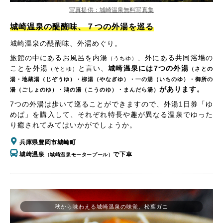
写真提供：城崎温泉無料写真集
城崎温泉の醍醐味、７つの外湯を巡る
城崎温泉の醍醐味、外湯めぐり。
旅館の中にあるお風呂を内湯
、外にある共同浴場の
（うちゆ）
ことを外湯
と言い、
城崎温泉には7つの外湯
（そとゆ）
（さとの
湯・地蔵湯（じぞうゆ）・柳湯（やなぎゆ）・一の湯（いちのゆ）・御所の
があります。
湯（ごしょのゆ）・鴻の湯（こうのゆ）・まんだら湯）
7つの外湯は歩いて巡ることができますので、外湯1日券「ゆ
めぱ」を購入して、それぞれ特長や趣が異なる温泉でゆった
り癒されてみてはいかがでしょうか。
兵庫県豊岡市城崎町
城崎温泉
で下車
（城崎温泉モータープール）
秋から味わえる城崎温泉の味覚、松葉ガニ