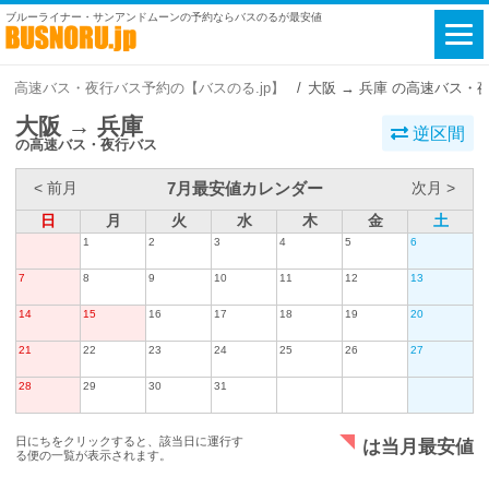
ブルーライナー・サンアンドムーンの予約ならバスのるが最安値
高速バス・夜行バス予約の【バスのる.jp】
大阪 → 兵庫 の高速バス・
大阪 → 兵庫
逆区間
の高速バス・夜行バス
7月最安値カレンダー
< 前月
次月 >
日
月
火
水
木
金
土
1
2
3
4
5
6
7
8
9
10
11
12
13
14
15
16
17
18
19
20
21
22
23
24
25
26
27
28
29
30
31
日にちをクリックすると、該当日に運行す
は当月最安値
る便の一覧が表示されます。