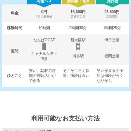
高速バス
新幹線・電車
飛行機
0円
15,600円
23,800円
料金
7月の最安値
普通指定席
普通運賃
移動時間
10時間
2時間30分
1時間25分
なんばOCAT
新大阪駅
伊丹空港
区間
キャナルシティ
博多駅
福岡空港
博多
安い。朝着で時
そこそこ早く快
早いが直近の予
ひとこと
間の有効活用が
適。値段は高い
約は値段が高く
できる
なりがち
利用可能なお支払い方法