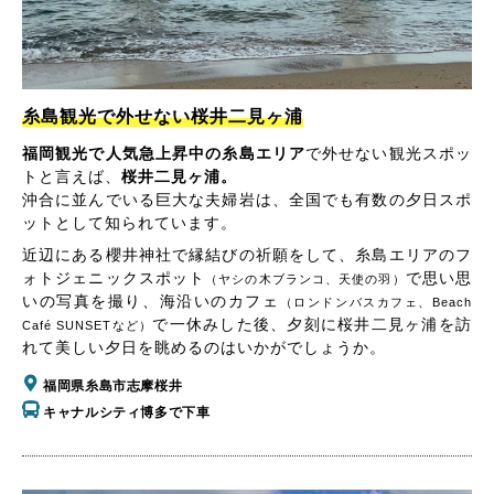
糸島観光で外せない桜井二見ヶ浦
福岡観光で人気急上昇中の糸島エリア
で外せない観光スポッ
トと言えば、
桜井二見ヶ浦。
沖合に並んでいる巨大な夫婦岩は、全国でも有数の夕日スポ
ットとして知られています。
近辺にある櫻井神社で縁結びの祈願をして、糸島エリアのフ
ォトジェニックスポット
で思い思
（ヤシの木ブランコ、天使の羽）
いの写真を撮り、海沿いのカフェ
（ロンドンバスカフェ、Beach
で一休みした後、夕刻に桜井二見ヶ浦を訪
Café SUNSETなど）
れて美しい夕日を眺めるのはいかがでしょうか。
福岡県糸島市志摩桜井
キャナルシティ博多で下車