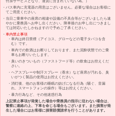
付加サービスとなり、運賃に含まれていない為。）
バス車内に充電器の用意はございません。必要な場合はお客様に
てご用意ください。
当日ご乗車中の座席の相違や設備の不具合等がございましたら速
やかに乗務員へお申し出ください。降車後のお申し出につきまし
ては対応いたしかねますので予めご了承ください。
車内禁止事項
車内は終日禁煙（アイコス、グローなどの電子タバコを含
む）です。
車内での飲酒はお断りしております、また泥酔状態でのご乗
車もお断りいたします。
臭いのきついもの（ファストフード等）の飲食はお控えくだ
さい。
ヘアスプレーや制汗スプレー（香水）など座席が汚れる、臭
いがつく製品の使用はお控えください。
消灯後、他のお客様の睡眠の妨げになる行為（騒ぐ、音漏
れ、スマートフォンの操作）等はお控えください。
暴力行為など、その他迷惑行為
上記禁止事項が発覚した場合や乗務員の指示に従わない場合は、
警察に連絡の上、下車を命じる場合もございます。また損害が発
生した場合にはお客様に損害賠償請求を行うことがあります。