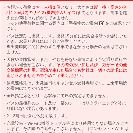
お預かり荷物は
お一人様１個
となり、大きさは
縦・横・高さの合
計1.2m以内のサイズ(機内持込サイズ)
までとなります。制限を超
えたお荷物はお預かりできません。
→その他手荷物に関する案内は
「手荷物のご案内」
をご確認くだ
さい。
バスは定刻に出発します。出発15分前には集合場所へお越しいた
だき、お乗り遅れには十分ご注意ください。
※出発時間に間に合わずご乗車できなかった場合の返金はござい
ません。
天候や道路状況、また、やむを得ない事情により予定通り運行で
きない場合がございます。
その際の払い戻し及び、万が一その他
交通機関の利用、宿泊が生じた場合でも弊社は一切その請求には
応じられませんので予めご了承ください。
緊急連絡先は、出発当日のキャンセル受付専用です。ご乗車場所
の案内はできかねます。
全席指定席となり、お客様にて席の指定はできません。
バスの最後列のシート及び一部のシートはリクライニングがあま
り倒れない場合があります。
2、3時間おきに休憩を取ります。
充電設備・Wi-Fiは機器トラブル等により使用できない場合がござ
います。その際のご返金はございません。（コンセント・Wi-Fiは