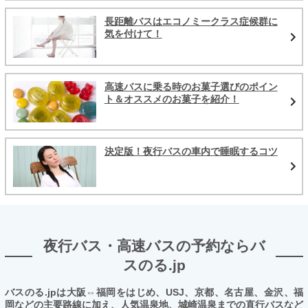
長距離バスはエコノミークラス症候群に
気を付けて！
高速バスに乗る時のお菓子選びのポイン
ト＆オススメのお菓子を紹介！
決定版！夜行バスの車内で睡眠するコツ
夜行バス・高速バスの予約ならバ
スのる.jp
バスのる.jpは大阪⇔福岡をはじめ、USJ、京都、名古屋、金沢、福
岡などの主要路線に加え、人気温泉地、城崎温泉までの直行バスなど