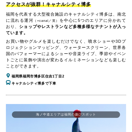
アクセスが抜群！キャナルシティ博多
福岡を代表する大型複合施設のキャナルシティ博多は、南北
に流れる運河
を中心に5つのエリアに分かれて
（=canal／英）
おり、
ショップやレストランなど多種多様なテナントが入っ
ています。
お買い物やグルメを楽しむだけでなく、噴水ショーや3Dプ
ロジェクションマッピング、ウォータースクリーン、世界各
国のパフォーマーによるショーや音楽ライブ、季節やイベン
トごとに装飾や演出が変わるイルミネーションなども楽しむ
ことができます。
福岡県福岡市博多区住吉1丁目2
キャナルシティ博多で下車
海ノ中道エリアは福岡の遊びスポット