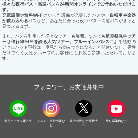
様々な夜行バス・高速バスを24時間オンラインでご予約いただけま
す。
充電設備
や
無料Wi-Fi
といった設備が充実したバスや、
自転車や楽器
が積み込める
バスなど、あなたに合った夜行バス・高速バスがきっと
見つかるはず。
また、バスを利用した様々なツアーも展開。なかでも
航空祭見学ツア
ー
は
催行率94％を誇る人気ツアー。ブルーインパルス
による感動の
アクロバット飛行は一度見たら病みつきになること間違いなし。男性
だけでなく女性グループのお客様にも多数ご参加いただいておりま
す。
フォロワー、お友達募集中
割引クーポン配布中
グルメ・旅行情報な
運行状況など最新情
乗り場案内など
ど
報