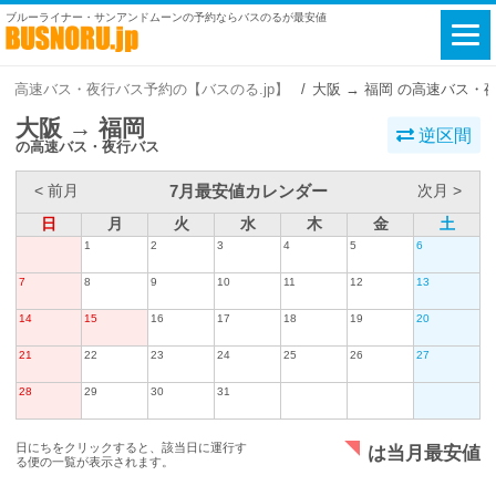
ブルーライナー・サンアンドムーンの予約ならバスのるが最安値
高速バス・夜行バス予約の【バスのる.jp】
大阪 → 福岡 の高速バス・
大阪 → 福岡
逆区間
の高速バス・夜行バス
7月最安値カレンダー
< 前月
次月 >
日
月
火
水
木
金
土
1
2
3
4
5
6
7
8
9
10
11
12
13
14
15
16
17
18
19
20
21
22
23
24
25
26
27
28
29
30
31
日にちをクリックすると、該当日に運行す
は当月最安値
る便の一覧が表示されます。