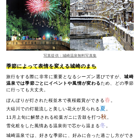
写真提供：城崎温泉無料写真集
季節によって表情を変える城崎のまち
旅行をする際に非常に重要となるシーズン選びですが、
城崎
温泉では季節ごとにイベントや風情が変わる
ため、どの季節
に行っても大丈夫。
春
ぼんぼりが灯された桜並木で夜桜鑑賞ができる
。
夏
大硲川での灯籠流しと美しい花火が見られる
。
秋
11月上旬に解禁される松葉ガニに舌鼓を打つ
。
冬
雪化粧をした風情ある温泉街で芯から温まる
。
城崎温泉では、好きな季節に、好みに合った過ごし方ができ