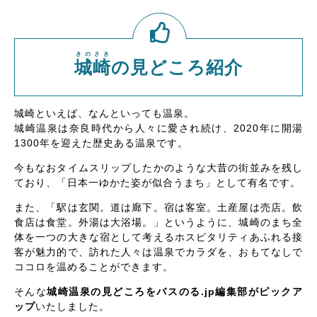
きのさき
城崎
の見どころ紹介
城崎といえば、なんといっても温泉。
城崎温泉は奈良時代から人々に愛され続け、2020年に開湯
1300年を迎えた歴史ある温泉です。
今もなおタイムスリップしたかのような大昔の街並みを残し
ており、「日本一ゆかた姿が似合うまち」として有名です。
また、「駅は玄関。道は廊下。宿は客室。土産屋は売店。飲
食店は食堂。外湯は大浴場。」というように、城崎のまち全
体を一つの大きな宿として考えるホスピタリティあふれる接
客が魅力的で、訪れた人々は温泉でカラダを、おもてなしで
ココロを温めることができます。
そんな
城崎温泉の見どころをバスのる.jp編集部がピックア
ップ
いたしました。