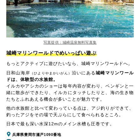
写真提供：城崎温泉無料写真集
城崎マリンワールドでめいっぱい遊ぶ
もっとアクティブに遊びたいなら、城崎マリンワールドへ。
日和山海岸
沿いにある
城崎マリンワール
（ひよりやまかいがん）
ドは、体験型の水族館。
イルカやアシカのショーは毎年内容が変わり、ペンギンと一
緒に散歩ができたり、イルカにタッチしたりと、海の生き物
たちとふれあえる機会が多いことが魅力です。
他の水族館と比べて変わっている点は、アジ釣りができて、
釣ったアジをその場で天ぷらにして食べられるところ。
日本で最も深い水深12mのメイン水槽も圧巻です。
兵庫県豊岡市瀬戸1090番地