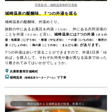
写真提供：城崎温泉無料写真集
城崎温泉の醍醐味、７つの外湯を巡る
城崎温泉の醍醐味、外湯めぐり。
旅館の中にあるお風呂を内湯
、外にある共同浴場の
（うちゆ）
ことを外湯
と言い、
城崎温泉には7つの外湯
（そとゆ）
（さとの
湯・地蔵湯（じぞうゆ）・柳湯（やなぎゆ）・一の湯（いちのゆ）・御所の
があります。
湯（ごしょのゆ）・鴻の湯（こうのゆ）・まんだら湯）
7つの外湯は歩いて巡ることができますので、外湯1日券「ゆ
めぱ」を購入して、それぞれ特長や趣が異なる温泉でゆった
り癒されてみてはいかがでしょうか。
兵庫県豊岡市城崎町
城崎温泉
で下車
（城崎温泉モータープール）
秋から味わえる城崎温泉の味覚、松葉ガニ