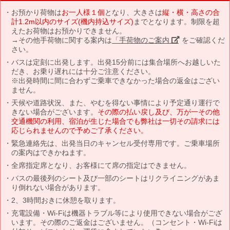
お預かり荷物は
お一人様１個
となり、大きさは
縦・横・高さの合
計1.2m以内のサイズ(機内持込サイズ)
までとなります。制限を超
えたお荷物はお預かりできません。
→その他手荷物に関する案内は
「手荷物のご案内」
をご確認くだ
さい。
バスは定刻に出発します。出発15分前には集合場所へお越しいた
だき、お乗り遅れには十分ご注意ください。
※出発時間に間に合わずご乗車できなかった場合の返金はござい
ません。
天候や道路状況、また、やむを得ない事情により予定通り運行で
きない場合がございます。
その際の払い戻し及び、万が一その他
交通機関の利用、宿泊が生じた場合でも弊社は一切その請求には
応じられませんので予めご了承ください。
緊急連絡先は、出発当日のキャンセル受付専用です。ご乗車場所
の案内はできかねます。
全席指定席となり、お客様にて席の指定はできません。
バスの最後列のシート及び一部のシートはリクライニングがあま
り倒れない場合があります。
2、3時間おきに休憩を取ります。
充電設備・Wi-Fiは機器トラブル等により使用できない場合がござ
います。その際のご返金はございません。（コンセント・Wi-Fiは