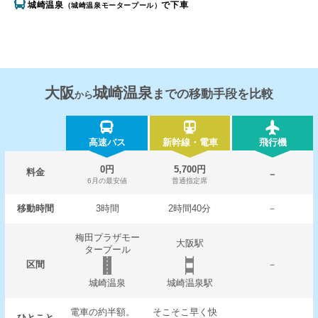
城崎温泉
で下車
（城崎温泉モータープール）
大阪
城崎温泉
までの移動手段を比較
から
高速バス
新幹線・電車
飛行機
0円
5,700円
料金
－
6月の最安値
普通指定席
移動時間
3時間
2時間40分
－
梅田プラザモー
大阪駅
タープール
区間
－
城崎温泉
城崎温泉駅
電車の約半額。
そこそこ早く快
ひとこと