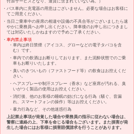
付加サービスとなり、運賃に含まれていない為。）
バス車内に充電器の用意はございません。必要な場合はお客様に
てご用意ください。
当日ご乗車中の座席の相違や設備の不具合等がございましたら速
やかに乗務員へお申し出ください。降車後のお申し出につきまし
ては対応いたしかねますので予めご了承ください。
車内禁止事項
車内は終日禁煙（アイコス、グローなどの電子タバコを含
む）です。
車内での飲酒はお断りしております、また泥酔状態でのご乗
車もお断りいたします。
臭いのきついもの（ファストフード等）の飲食はお控えくだ
さい。
ヘアスプレーや制汗スプレー（香水）など座席が汚れる、臭
いがつく製品の使用はお控えください。
消灯後、他のお客様の睡眠の妨げになる行為（騒ぐ、音漏
れ、スマートフォンの操作）等はお控えください。
暴力行為など、その他迷惑行為
上記禁止事項が発覚した場合や乗務員の指示に従わない場合は、
警察に連絡の上、下車を命じる場合もございます。また損害が発
生した場合にはお客様に損害賠償請求を行うことがあります。