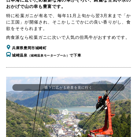
日本海に近いため新鮮な海の幸がそろい、綺麗な空気や水の
おかげで山の幸も豊富です。
特に松葉ガニが有名で、毎年11月上旬から翌3月末まで「か
に王国」が開催され、そこかしこでかにの良い香りがし、食
欲をそそられます。
肉食派なら松葉ガニに次いで人気の但馬牛がおすすめです。
兵庫県豊岡市城崎町
城崎温泉
で下車
（城崎温泉モータープール）
眼下に広がる絶景を見に行く