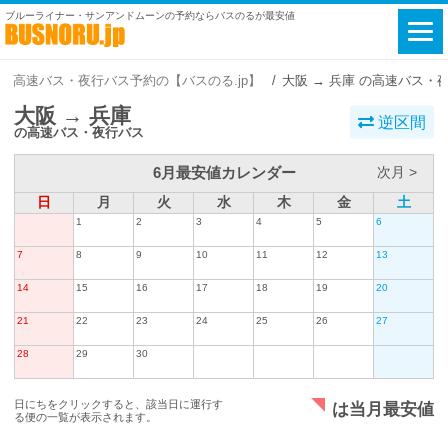
ブルーライナー・サンアンドムーンの予約ならバスのるが最安値
高速バス・夜行バス予約の【バスのる.jp】
大阪 → 兵庫 の高速バス・
大阪 → 兵庫
逆区間
の高速バス・夜行バス
6月最安値カレンダー
次月 >
日
月
火
水
木
金
土
1
2
3
4
5
6
7
8
9
10
11
12
13
14
15
16
17
18
19
20
21
22
23
24
25
26
27
28
29
30
日にちをクリックすると、該当日に運行す
は当月最安値
る便の一覧が表示されます。