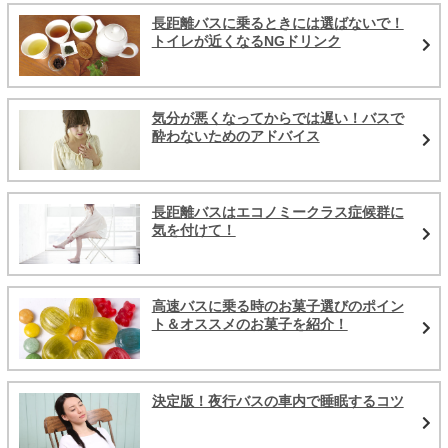
長距離バスに乗るときには選ばないで！
トイレが近くなるNGドリンク
気分が悪くなってからでは遅い！バスで
酔わないためのアドバイス
長距離バスはエコノミークラス症候群に
気を付けて！
高速バスに乗る時のお菓子選びのポイン
ト＆オススメのお菓子を紹介！
決定版！夜行バスの車内で睡眠するコツ