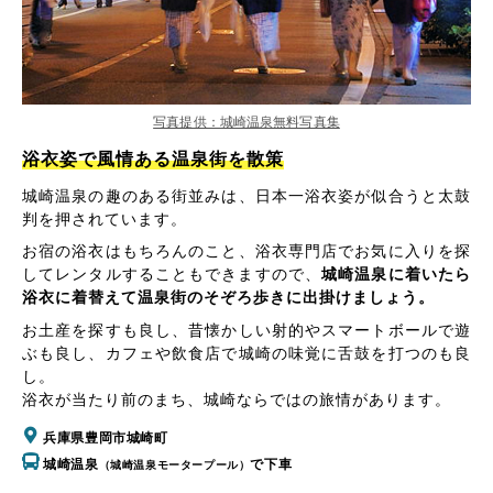
写真提供：城崎温泉無料写真集
浴衣姿で風情ある温泉街を散策
城崎温泉の趣のある街並みは、日本一浴衣姿が似合うと太鼓
判を押されています。
お宿の浴衣はもちろんのこと、浴衣専門店でお気に入りを探
してレンタルすることもできますので、
城崎温泉に着いたら
浴衣に着替えて温泉街のそぞろ歩きに出掛けましょう。
お土産を探すも良し、昔懐かしい射的やスマートボールで遊
ぶも良し、カフェや飲食店で城崎の味覚に舌鼓を打つのも良
し。
浴衣が当たり前のまち、城崎ならではの旅情があります。
兵庫県豊岡市城崎町
城崎温泉
で下車
（城崎温泉モータープール）