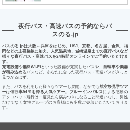
夜行バス・高速バスの予約ならバ
スのる.jp
バスのる.jpは大阪⇔兵庫をはじめ、USJ、京都、名古屋、金沢、福
岡などの主要路線に加え、人気温泉地、城崎温泉までの直行バスなど
様々な夜行バス・高速バスを24時間オンラインでご予約いただけま
す。
充電設備
や
無料Wi-Fi
といった設備が充実したバスや、
自転車や楽器
が積み込める
バスなど、あなたに合った夜行バス・高速バスがきっと
見つかるはず。
また、バスを利用した様々なツアーも展開。なかでも
航空祭見学ツア
ー
は
催行率94％を誇る人気ツアー。ブルーインパルス
による感動の
アクロバット飛行は一度見たら病みつきになること間違いなし。男性
だけでなく女性グループのお客様にも多数ご参加いただいておりま
す。