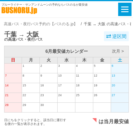
ブルーライナー・サンアンドムーンの予約ならバスのるが最安値
高速バス・夜行バス予約の【バスのる.jp】
千葉 → 大阪 の高速バス・
千葉 → 大阪
逆区間
の高速バス・夜行バス
6月最安値カレンダー
次月 >
日
月
火
水
木
金
土
1
2
3
4
5
6
7
8
9
10
11
12
13
14
15
16
17
18
19
20
21
22
23
24
25
26
27
28
29
30
日にちをクリックすると、該当日に運行す
は当月最安値
る便の一覧が表示されます。