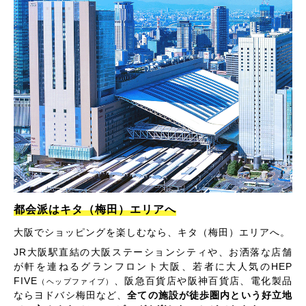
都会派はキタ（梅田）エリアへ
大阪でショッピングを楽しむなら、キタ（梅田）エリアへ。
JR大阪駅直結の大阪ステーションシティや、お洒落な店舗
が軒を連ねるグランフロント大阪、若者に大人気のHEP
FIVE
、阪急百貨店や阪神百貨店、電化製品
（ヘップファイブ）
ならヨドバシ梅田など、
全ての施設が徒歩圏内という好立地