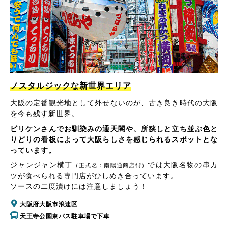
ノスタルジックな新世界エリア
大阪の定番観光地として外せないのが、古き良き時代の大阪
を今も残す新世界。
ビリケンさんでお馴染みの通天閣や、所狭しと立ち並ぶ色と
りどりの看板によって大阪らしさを感じられるスポットとな
っています。
ジャンジャン横丁
では大阪名物の串カ
（正式名：南陽通商店街）
ツが食べられる専門店がひしめき合っています。
ソースの二度漬けには注意しましょう！
大阪府大阪市浪速区
天王寺公園東バス駐車場で下車