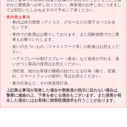
やかに乗務員へお申し出ください。降車後のお申し出につきまし
ては対応いたしかねますので予めご了承ください。
車内禁止事項
車内は終日禁煙（アイコス、グローなどの電子タバコを含
む）です。
車内での飲酒はお断りしております、また泥酔状態でのご乗
車もお断りいたします。
臭いのきついもの（ファストフード等）の飲食はお控えくだ
さい。
ヘアスプレーや制汗スプレー（香水）など座席が汚れる、臭
いがつく製品の使用はお控えください。
消灯後、他のお客様の睡眠の妨げになる行為（騒ぐ、音漏
れ、スマートフォンの操作）等はお控えください。
暴力行為など、その他迷惑行為
上記禁止事項が発覚した場合や乗務員の指示に従わない場合は、
警察に連絡の上、下車を命じる場合もございます。また損害が発
生した場合にはお客様に損害賠償請求を行うことがあります。