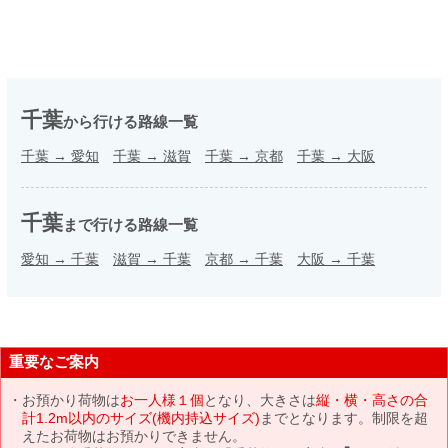
千葉
から行ける路線一覧
千葉
→
愛知
千葉
→
滋賀
千葉
→
京都
千葉
→
大阪
千葉
まで行ける路線一覧
愛知
→
千葉
滋賀
→
千葉
京都
→
千葉
大阪
→
千葉
重要なご案内
お預かり荷物は
お一人様１個
となり、大きさは
縦・横・高さの合
計1.2m以内のサイズ(機内持込サイズ)
までとなります。制限を超
えたお荷物はお預かりできません。