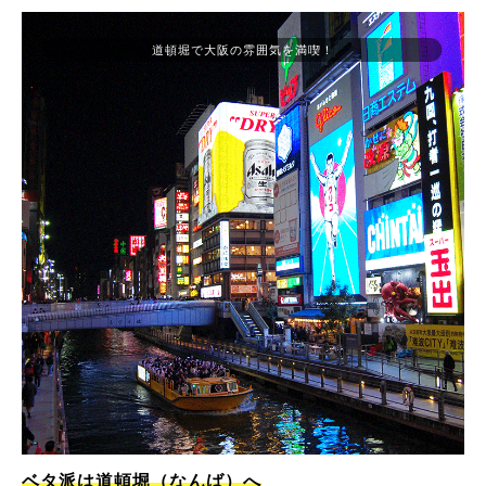
道頓堀で大阪の雰囲気を満喫！
ベタ派は道頓堀（なんば）へ