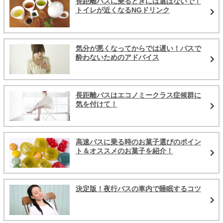
長距離バスに乗るときには選ばないで！
トイレが近くなるNGドリンク
気分が悪くなってからでは遅い！バスで
酔わないためのアドバイス
長距離バスはエコノミークラス症候群に
気を付けて！
高速バスに乗る時のお菓子選びのポイン
ト＆オススメのお菓子を紹介！
決定版！夜行バスの車内で睡眠するコツ