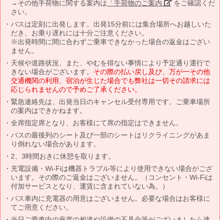
→その他手荷物に関する案内は
「手荷物のご案内」
をご確認くだ
さい。
バスは定刻に出発します。出発15分前には集合場所へお越しいた
だき、お乗り遅れには十分ご注意ください。
※出発時間に間に合わずご乗車できなかった場合の返金はござい
ません。
天候や道路状況、また、やむを得ない事情により予定通り運行で
きない場合がございます。
その際の払い戻し及び、万が一その他
交通機関の利用、宿泊が生じた場合でも弊社は一切その請求には
応じられませんので予めご了承ください。
緊急連絡先は、出発当日のキャンセル受付専用です。ご乗車場所
の案内はできかねます。
全席指定席となり、お客様にて席の指定はできません。
バスの最後列のシート及び一部のシートはリクライニングがあま
り倒れない場合があります。
2、3時間おきに休憩を取ります。
充電設備・Wi-Fiは機器トラブル等により使用できない場合がござ
います。その際のご返金はございません。（コンセント・Wi-Fiは
付加サービスとなり、運賃に含まれていない為。）
バス車内に充電器の用意はございません。必要な場合はお客様に
てご用意ください。
当日ご乗車中の座席の相違や設備の不具合等がございましたら速