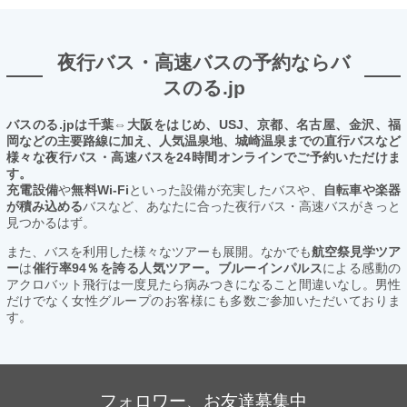
夜行バス・高速バスの予約ならバ
スのる.jp
バスのる.jpは千葉⇔大阪をはじめ、USJ、京都、名古屋、金沢、福
岡などの主要路線に加え、人気温泉地、城崎温泉までの直行バスなど
様々な夜行バス・高速バスを24時間オンラインでご予約いただけま
す。
充電設備
や
無料Wi-Fi
といった設備が充実したバスや、
自転車や楽器
が積み込める
バスなど、あなたに合った夜行バス・高速バスがきっと
見つかるはず。
また、バスを利用した様々なツアーも展開。なかでも
航空祭見学ツア
ー
は
催行率94％を誇る人気ツアー。ブルーインパルス
による感動の
アクロバット飛行は一度見たら病みつきになること間違いなし。男性
だけでなく女性グループのお客様にも多数ご参加いただいておりま
す。
フォロワー、お友達募集中