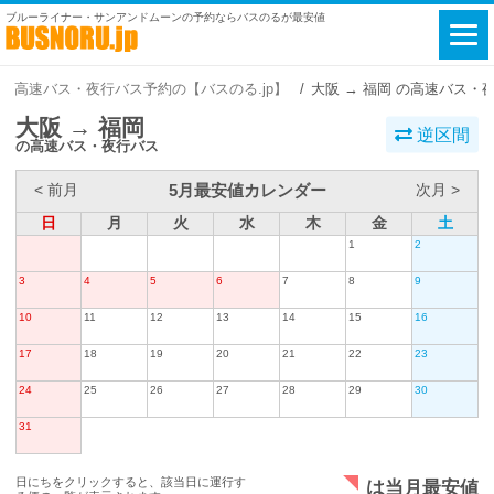
ブルーライナー・サンアンドムーンの予約ならバスのるが最安値
高速バス・夜行バス予約の【バスのる.jp】
大阪 → 福岡 の高速バス・
大阪 → 福岡
逆区間
の高速バス・夜行バス
5月最安値カレンダー
< 前月
次月 >
日
月
火
水
木
金
土
1
2
3
4
5
6
7
8
9
10
11
12
13
14
15
16
17
18
19
20
21
22
23
24
25
26
27
28
29
30
31
日にちをクリックすると、該当日に運行す
は当月最安値