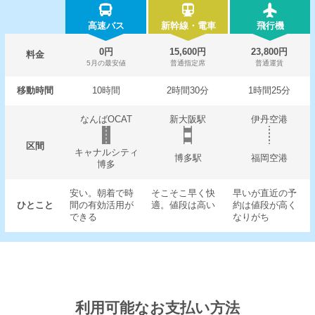
高速バス
新幹線・電車
飛行機
0円
15,600円
23,800円
料金
5月の最安値
普通指定席
普通運賃
移動時間
10時間
2時間30分
1時間25分
なんばOCAT
新大阪駅
伊丹空港
区間
キャナルシティ
博多駅
福岡空港
博多
安い。朝着で時
そこそこ早く快
早いが直近の予
ひとこと
間の有効活用が
適。値段は高い
約は値段が高く
できる
なりがち
利用可能なお支払い方法