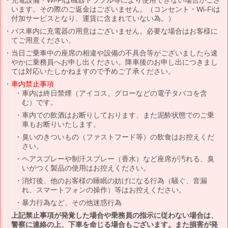
います。その際のご返金はございません。（コンセント・Wi-Fiは
付加サービスとなり、運賃に含まれていない為。）
バス車内に充電器の用意はございません。必要な場合はお客様に
てご用意ください。
当日ご乗車中の座席の相違や設備の不具合等がございましたら速
やかに乗務員へお申し出ください。降車後のお申し出につきまし
ては対応いたしかねますので予めご了承ください。
車内禁止事項
車内は終日禁煙（アイコス、グローなどの電子タバコを含
む）です。
車内での飲酒はお断りしております、また泥酔状態でのご乗
車もお断りいたします。
臭いのきついもの（ファストフード等）の飲食はお控えくだ
さい。
ヘアスプレーや制汗スプレー（香水）など座席が汚れる、臭
いがつく製品の使用はお控えください。
消灯後、他のお客様の睡眠の妨げになる行為（騒ぐ、音漏
れ、スマートフォンの操作）等はお控えください。
暴力行為など、その他迷惑行為
上記禁止事項が発覚した場合や乗務員の指示に従わない場合は、
警察に連絡の上、下車を命じる場合もございます。また損害が発