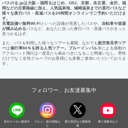
バスのる.jpは大阪⇔福岡をはじめ、USJ、京都、名古屋、金沢、福
岡などの主要路線に加え、人気温泉地、城崎温泉までの直行バスなど
様々な夜行バス・高速バスを24時間オンラインでご予約いただけま
す。
充電設備
や
無料Wi-Fi
といった設備が充実したバスや、
自転車や楽器
が積み込める
バスなど、あなたに合った夜行バス・高速バスがきっと
見つかるはず。
また、バスを利用した様々なツアーも展開。なかでも
航空祭見学ツア
ー
は
催行率94％を誇る人気ツアー。ブルーインパルス
による感動の
アクロバット飛行は一度見たら病みつきになること間違いなし。男性
だけでなく女性グループのお客様にも多数ご参加いただいておりま
す。
フォロワー、お友達募集中
割引クーポン配布中
グルメ・旅行情報な
運行状況など最新情
乗り場案内など
ど
報