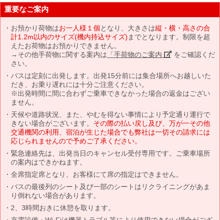
重要なご案内
お預かり荷物は
お一人様１個
となり、大きさは
縦・横・高さの合
計1.2m以内のサイズ(機内持込サイズ)
までとなります。制限を超
えたお荷物はお預かりできません。
→その他手荷物に関する案内は
「手荷物のご案内」
をご確認くだ
さい。
バスは定刻に出発します。出発15分前には集合場所へお越しいた
だき、お乗り遅れには十分ご注意ください。
※出発時間に間に合わずご乗車できなかった場合の返金はござい
ません。
天候や道路状況、また、やむを得ない事情により予定通り運行で
きない場合がございます。
その際の払い戻し及び、万が一その他
交通機関の利用、宿泊が生じた場合でも弊社は一切その請求には
応じられませんので予めご了承ください。
緊急連絡先は、出発当日のキャンセル受付専用です。ご乗車場所
の案内はできかねます。
全席指定席となり、お客様にて席の指定はできません。
バスの最後列のシート及び一部のシートはリクライニングがあま
り倒れない場合があります。
2、3時間おきに休憩を取ります。
充電設備・Wi-Fiは機器トラブル等により使用できない場合がござ