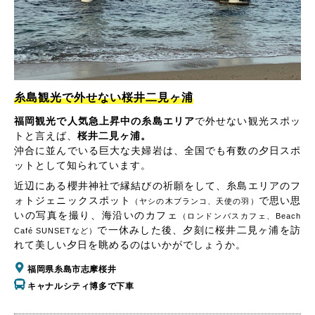
糸島観光で外せない桜井二見ヶ浦
福岡観光で人気急上昇中の糸島エリア
で外せない観光スポッ
トと言えば、
桜井二見ヶ浦。
沖合に並んでいる巨大な夫婦岩は、全国でも有数の夕日スポ
ットとして知られています。
近辺にある櫻井神社で縁結びの祈願をして、糸島エリアのフ
ォトジェニックスポット
で思い思
（ヤシの木ブランコ、天使の羽）
いの写真を撮り、海沿いのカフェ
（ロンドンバスカフェ、Beach
で一休みした後、夕刻に桜井二見ヶ浦を訪
Café SUNSETなど）
れて美しい夕日を眺めるのはいかがでしょうか。
福岡県糸島市志摩桜井
キャナルシティ博多で下車