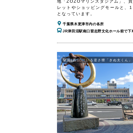
地「ZOZOマリンスタジアム」、
レットやショッピングモールと、1
となっています。
千葉県木更津市内の各所
JR津田沼駅南口習志野文化ホール前で下
駅前(西口)にいる逆さ狸「きぬ太くん」