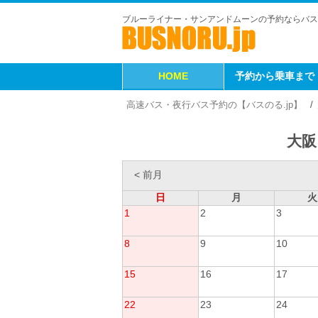
ブルーライナー・サンアンドムーンの予約ならバス
HOME
予約から乗車まで
高速バス・夜行バス予約の【バスのる.jp】
大阪
< 前月
日
月
火
1
2
3
8
9
10
15
16
17
22
23
24