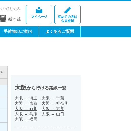
への取り組み
マイページ
初めての方は
新幹線
会員登録
手荷物のご案内
よくあるご質問
>
大阪
から行ける路線一覧
大阪
→
埼玉
大阪
→
千葉
大阪
→
東京
大阪
→
神奈川
大阪
→
石川
大阪
→
京都
大阪
→
兵庫
大阪
→
山口
大阪
→
福岡