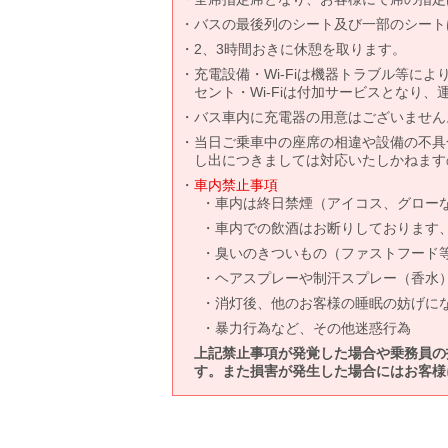
バスの最後列のシート及び一部のシート
2、3時間おきに休憩を取ります。
充電設備・Wi-Fiは機器トラブル等に
セント・Wi-Fiは付加サービスとなり
バス車内に充電器の用意はございません
当日ご乗車中の座席の相違や設備の不具
し出につきましては対応いたしかねます
車内禁止事項
車内は終日禁煙（アイコス、グロー
車内での飲酒はお断りしております
臭いのきついもの（ファストフード
ヘアスプレーや制汗スプレー（香水
消灯後、他のお客様の睡眠の妨げに
暴力行為など、その他迷惑行為
上記禁止事項が発覚した場合や乗務員の
す。また損害が発生した場合にはお客様