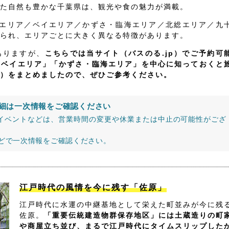
た自然も豊かな千葉県は、観光や食の魅力が満載。
飾エリア／ベイエリア／かずさ・臨海エリア／北総エリア／九
られ、エリアごとに大きく異なる特徴があります。
ありますが、
こちらでは当サイト（バスのる.jp）でご予約可
「ベイエリア」「かずさ・臨海エリア」を中心に知っておくと
）をまとめましたので、ぜひご参考ください。
細は一次情報をご確認ください
イベントなどは、営業時間の変更や休業または中止の可能性がござ
などで一次情報をご確認ください。
江戸時代の風情を今に残す「佐原」
江戸時代に水運の中継基地として栄えた町並みが今に残
佐原。
「重要伝統建造物群保存地区」には土蔵造りの町
や商屋立ち並び、まるで江戸時代にタイムスリップした