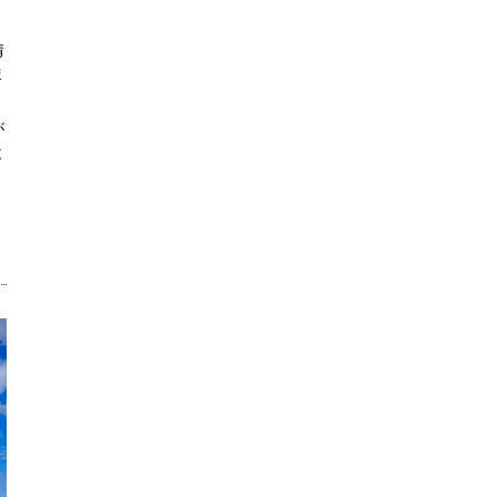
情
ま
が
と