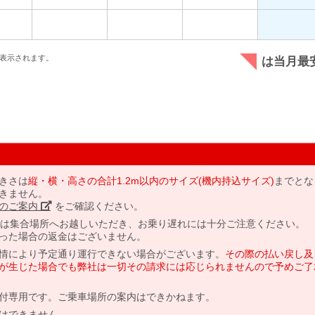
表示されます。
は当月最
きさは
縦・横・高さの合計1.2m以内のサイズ(機内持込サイズ)
までとな
きません。
のご案内」
をご確認ください。
には集合場所へお越しいただき、お乗り遅れには十分ご注意ください。
った場合の返金はございません。
情により予定通り運行できない場合がございます。
その際の払い戻し及
が生じた場合でも弊社は一切その請求には応じられませんので予めご了
付専用です。ご乗車場所の案内はできかねます。
はできません。