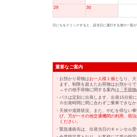
29
30
日にちをクリックすると、該当日に運行する便の一覧が
重要なご案内
お預かり荷物は
お一人様１個
となり、大
ます。制限を超えたお荷物はお預かりで
→その他手荷物に関する案内は
「手荷物
バスは定刻に出発します。出発15分前
※出発時間に間に合わずご乗車できなか
天候や道路状況、また、やむを得ない事
び、万が一その他交通機関の利用、宿泊
ください。
緊急連絡先は、出発当日のキャンセル受
全席指定席となり、お客様にて席の指定