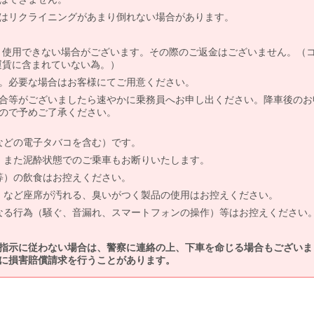
はリクライニングがあまり倒れない場合があります。
より使用できない場合がございます。その際のご返金はございません。（
、運賃に含まれていない為。）
。必要な場合はお客様にてご用意ください。
合等がございましたら速やかに乗務員へお申し出ください。降車後のお
ので予めご了承ください。
などの電子タバコを含む）です。
、また泥酔状態でのご乗車もお断りいたします。
等）の飲食はお控えください。
）など座席が汚れる、臭いがつく製品の使用はお控えください。
なる行為（騒ぐ、音漏れ、スマートフォンの操作）等はお控えください
指示に従わない場合は、警察に連絡の上、下車を命じる場合もございま
に損害賠償請求を行うことがあります。