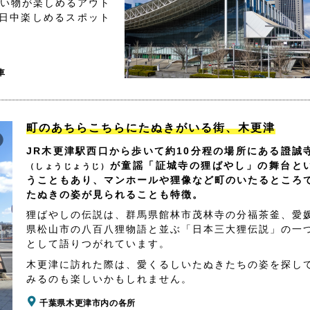
買い物が楽しめるアウト
日中楽しめるスポット
車
町のあちらこちらにたぬきがいる街、木更津
JR木更津駅西口から歩いて約10分程の場所にある證誠
が童謡「証城寺の狸ばやし」の舞台と
（しょうじょうじ）
うこともあり、マンホールや狸像など町のいたるところ
たぬきの姿が見られることも特徴。
狸ばやしの伝説は、群馬県館林市茂林寺の分福茶釜、愛
県松山市の八百八狸物語と並ぶ「日本三大狸伝説」の一
として語りつがれています。
木更津に訪れた際は、愛くるしいたぬきたちの姿を探し
みるのも楽しいかもしれません。
千葉県木更津市内の各所