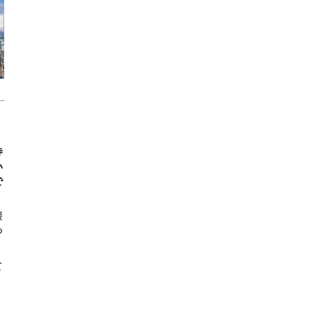
寺
い
で
媛
つ
て