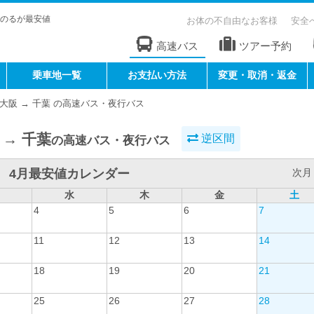
のるが最安値
お体の不自由なお客様
安全
高速バス
ツアー予約
乗車地一覧
お支払い方法
変更・取消・返金
大阪 → 千葉 の高速バス・夜行バス
 → 千葉
逆区間
の高速バス・夜行バス
4月最安値カレンダー
次月 
水
木
金
土
4
5
6
7
11
12
13
14
18
19
20
21
25
26
27
28