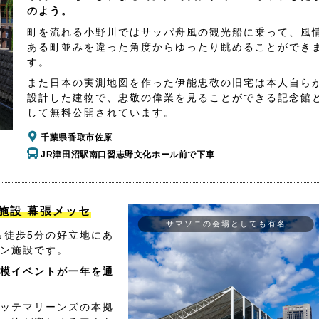
のよう。
町を流れる小野川ではサッパ舟風の観光船に乗って、風
ある町並みを違った角度からゆったり眺めることができ
す。
また日本の実測地図を作った伊能忠敬の旧宅は本人自ら
設計した建物で、忠敬の偉業を見ることができる記念館
して無料公開されています。
千葉県香取市佐原
JR津田沼駅南口習志野文化ホール前で下車
施設 幕張メッセ
サマソニの会場としても有名
ら徒歩5分の好立地にあ
ン施設です。
模イベントが一年を通
ッテマリーンズの本拠