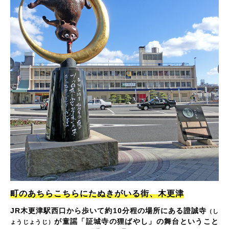
町のあちらこちらにたぬきがいる街、木更津
JR木更津駅西口から歩いて約10分程の場所にある證誠寺
（し
が童謡「証城寺の狸ばやし」の舞台ということ
ょうじょうじ）