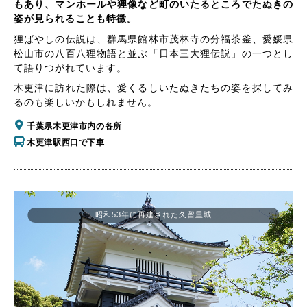
もあり、マンホールや狸像など町のいたるところでたぬきの
姿が見られることも特徴。
狸ばやしの伝説は、群馬県館林市茂林寺の分福茶釜、愛媛県
松山市の八百八狸物語と並ぶ「日本三大狸伝説」の一つとし
て語りつがれています。
木更津に訪れた際は、愛くるしいたぬきたちの姿を探してみ
るのも楽しいかもしれません。
千葉県木更津市内の各所
木更津駅西口で下車
昭和53年に再建された久留里城