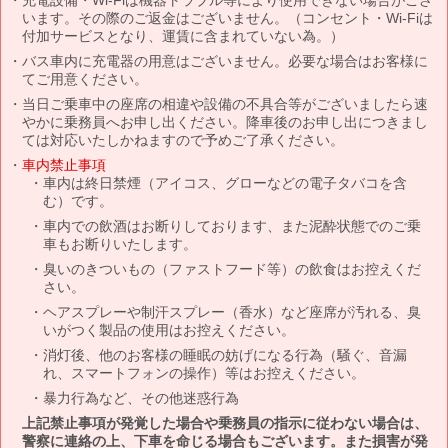
います。その際のご返金はございません。（コンセント・Wi-Fiは
付加サービスとなり、運賃に含まれていない為。）
バス車内に充電器の用意はございません。必要な場合はお客様に
てご用意ください。
当日ご乗車中の座席の相違や設備の不具合等がございましたら速
やかに乗務員へお申し出ください。降車後のお申し出につきまし
ては対応いたしかねますので予めご了承ください。
車内禁止事項
車内は終日禁煙（アイコス、グローなどの電子タバコを含
む）です。
車内での飲酒はお断りしております、また泥酔状態でのご乗
車もお断りいたします。
臭いのきついもの（ファストフード等）の飲食はお控えくだ
さい。
ヘアスプレーや制汗スプレー（香水）など座席が汚れる、臭
いがつく製品の使用はお控えください。
消灯後、他のお客様の睡眠の妨げになる行為（騒ぐ、音漏
れ、スマートフォンの操作）等はお控えください。
暴力行為など、その他迷惑行為
上記禁止事項が発覚した場合や乗務員の指示に従わない場合は、
警察に連絡の上、下車を命じる場合もございます。また損害が発