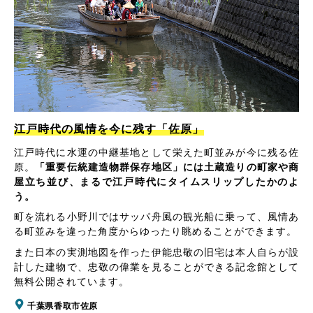
江戸時代の風情を今に残す「佐原」
江戸時代に水運の中継基地として栄えた町並みが今に残る佐
原。
「重要伝統建造物群保存地区」には土蔵造りの町家や商
屋立ち並び、まるで江戸時代にタイムスリップしたかのよ
う。
町を流れる小野川ではサッパ舟風の観光船に乗って、風情あ
る町並みを違った角度からゆったり眺めることができます。
また日本の実測地図を作った伊能忠敬の旧宅は本人自らが設
計した建物で、忠敬の偉業を見ることができる記念館として
無料公開されています。
千葉県香取市佐原