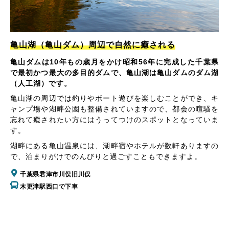
亀山湖（亀山ダム）周辺で自然に癒される
亀山ダムは10年もの歳月をかけ昭和56年に完成した千葉県
で最初かつ最大の多目的ダムで、亀山湖は亀山ダムのダム湖
（人工湖）です。
亀山湖の周辺では釣りやボート遊びを楽しむことができ、キ
ャンプ場や湖畔公園も整備されていますので、都会の喧騒を
忘れて癒されたい方にはうってつけのスポットとなっていま
す。
湖畔にある亀山温泉には、湖畔宿やホテルが数軒ありますの
で、泊まりがけでのんびりと過ごすこともできますよ。
千葉県君津市川俣旧川俣
木更津駅西口で下車