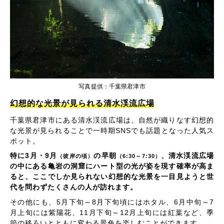
写真提供：千葉県君津市
幻想的な光景が見られる清水渓流広場
千葉県君津市にある清水渓流広場は、自然が織りなす幻想的
な光景が見られることで一時期SNSでも話題となった人気ス
ポット。
特に3月・9月
の早朝
、清水渓流広場
（彼岸の頃）
（6:30～7:30）
の中にある亀岩の洞窟にハート型の光が姿を現す確率が高ま
ると、ここでしか見られない幻想的な光景を一目見ようと世
代を問わずたくさんの人が訪れます。
その他にも、5月下旬～8月下旬頃にはホタル、6月中旬～7
月上旬には紫陽花、11月下旬～12月上旬には紅葉など、季
節の移ろいとともに変わる景色を楽しむことができます。