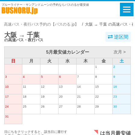
ブルーライナー・サンアンドムーンの予約ならバスのるが最安値
高速バス・夜行バス予約の【バスのる.jp】
大阪 → 千葉 の高速バス・
大阪 → 千葉
逆区間
の高速バス・夜行バス
5月最安値カレンダー
次月 >
日
月
火
水
木
金
土
1
2
3
4
5
6
7
8
9
10
11
12
13
14
15
16
17
18
19
20
21
22
23
24
25
26
27
28
29
30
31
日にちをクリックすると、該当日に運行す
は当月最安値