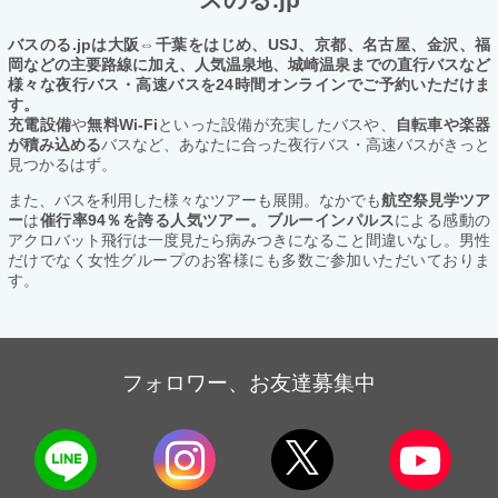
バスのる.jpは大阪⇔千葉をはじめ、USJ、京都、名古屋、金沢、福
岡などの主要路線に加え、人気温泉地、城崎温泉までの直行バスなど
様々な夜行バス・高速バスを24時間オンラインでご予約いただけま
す。
充電設備
や
無料Wi-Fi
といった設備が充実したバスや、
自転車や楽器
が積み込める
バスなど、あなたに合った夜行バス・高速バスがきっと
見つかるはず。
また、バスを利用した様々なツアーも展開。なかでも
航空祭見学ツア
ー
は
催行率94％を誇る人気ツアー。ブルーインパルス
による感動の
アクロバット飛行は一度見たら病みつきになること間違いなし。男性
だけでなく女性グループのお客様にも多数ご参加いただいておりま
す。
フォロワー、お友達募集中