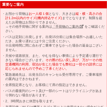
重要なご案内
お預かり荷物は
お一人様１個
となり、大きさは
縦・横・高さの合
計1.2m以内のサイズ(機内持込サイズ)
までとなります。制限を超
えたお荷物はお預かりできません。
→その他手荷物に関する案内は
「手荷物のご案内」
をご確認くだ
さい。
バスは定刻に出発します。出発15分前には集合場所へお越しいた
だき、お乗り遅れには十分ご注意ください。
※出発時間に間に合わずご乗車できなかった場合の返金はござい
ません。
天候や道路状況、また、やむを得ない事情により予定通り運行で
きない場合がございます。
その際の払い戻し及び、万が一その他
交通機関の利用、宿泊が生じた場合でも弊社は一切その請求には
応じられませんので予めご了承ください。
緊急連絡先は、出発当日のキャンセル受付専用です。ご乗車場所
の案内はできかねます。
全席指定席となり、お客様にて席の指定はできません。
バスの最後列のシート及び一部のシートはリクライニングがあま
り倒れない場合があります。
2、3時間おきに休憩を取ります。
充電設備・Wi-Fiは機器トラブル等により使用できない場合がござ