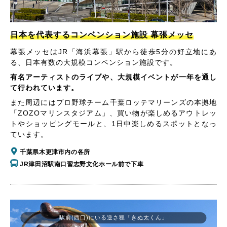
日本を代表するコンベンション施設 幕張メッセ
幕張メッセはJR「海浜幕張」駅から徒歩5分の好立地にあ
る、日本有数の大規模コンベンション施設です。
有名アーティストのライブや、大規模イベントが一年を通し
て行われています。
また周辺にはプロ野球チーム千葉ロッテマリーンズの本拠地
「ZOZOマリンスタジアム」、買い物が楽しめるアウトレッ
トやショッピングモールと、1日中楽しめるスポットとなっ
ています。
千葉県木更津市内の各所
JR津田沼駅南口習志野文化ホール前で下車
駅前(西口)にいる逆さ狸「きぬ太くん」