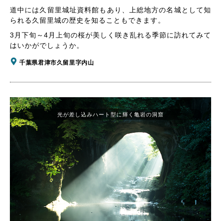
道中には久留里城址資料館もあり、上総地方の名城として知
られる久留里城の歴史を知ることもできます。
3月下旬～4月上旬の桜が美しく咲き乱れる季節に訪れてみて
はいかがでしょうか。
千葉県君津市久留里字内山
光が差し込みハート型に輝く亀岩の洞窟