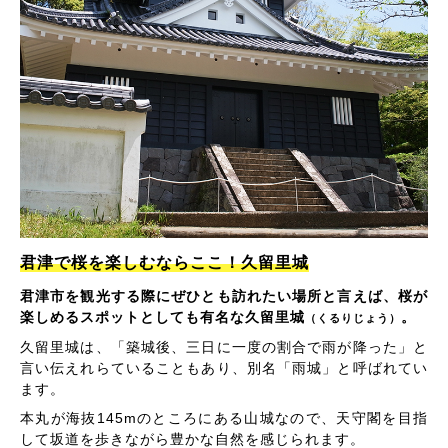
君津で桜を楽しむならここ！久留里城
君津市を観光する際にぜひとも訪れたい場所と言えば、桜が
楽しめるスポットとしても有名な久留里城
。
（くるりじょう）
久留里城は、「築城後、三日に一度の割合で雨が降った」と
言い伝えれらていることもあり、別名「雨城」と呼ばれてい
ます。
本丸が海抜145mのところにある山城なので、天守閣を目指
して坂道を歩きながら豊かな自然を感じられます。