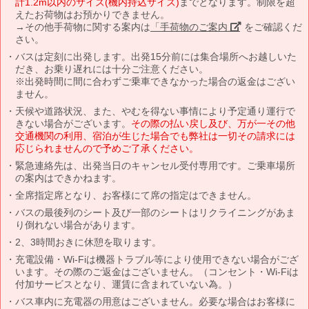
計1.2m以内のサイズ(機内持込サイズ)
までとなります。制限を超
えたお荷物はお預かりできません。
→その他手荷物に関する案内は
「手荷物のご案内」
をご確認くだ
さい。
バスは定刻に出発します。出発15分前には集合場所へお越しいた
だき、お乗り遅れには十分ご注意ください。
※出発時間に間に合わずご乗車できなかった場合の返金はござい
ません。
天候や道路状況、また、やむを得ない事情により予定通り運行で
きない場合がございます。
その際の払い戻し及び、万が一その他
交通機関の利用、宿泊が生じた場合でも弊社は一切その請求には
応じられませんので予めご了承ください。
緊急連絡先は、出発当日のキャンセル受付専用です。ご乗車場所
の案内はできかねます。
全席指定席となり、お客様にて席の指定はできません。
バスの最後列のシート及び一部のシートはリクライニングがあま
り倒れない場合があります。
2、3時間おきに休憩を取ります。
充電設備・Wi-Fiは機器トラブル等により使用できない場合がござ
います。その際のご返金はございません。（コンセント・Wi-Fiは
付加サービスとなり、運賃に含まれていない為。）
バス車内に充電器の用意はございません。必要な場合はお客様に