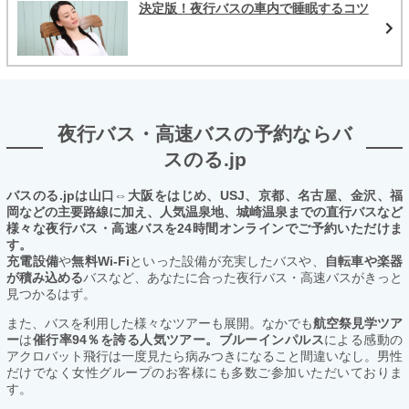
決定版！夜行バスの車内で睡眠するコツ
夜行バス・高速バスの予約ならバ
スのる.jp
バスのる.jpは山口⇔大阪をはじめ、USJ、京都、名古屋、金沢、福
岡などの主要路線に加え、人気温泉地、城崎温泉までの直行バスなど
様々な夜行バス・高速バスを24時間オンラインでご予約いただけま
す。
充電設備
や
無料Wi-Fi
といった設備が充実したバスや、
自転車や楽器
が積み込める
バスなど、あなたに合った夜行バス・高速バスがきっと
見つかるはず。
また、バスを利用した様々なツアーも展開。なかでも
航空祭見学ツア
ー
は
催行率94％を誇る人気ツアー。ブルーインパルス
による感動の
アクロバット飛行は一度見たら病みつきになること間違いなし。男性
だけでなく女性グループのお客様にも多数ご参加いただいておりま
す。