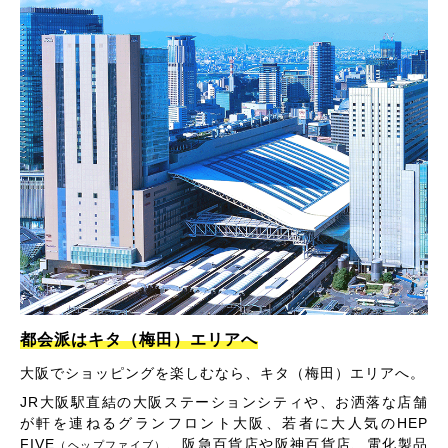
都会派はキタ（梅田）エリアへ
大阪でショッピングを楽しむなら、キタ（梅田）エリアへ。
JR大阪駅直結の大阪ステーションシティや、お洒落な店舗
が軒を連ねるグランフロント大阪、若者に大人気のHEP
FIVE
、阪急百貨店や阪神百貨店、電化製品
（ヘップファイブ）