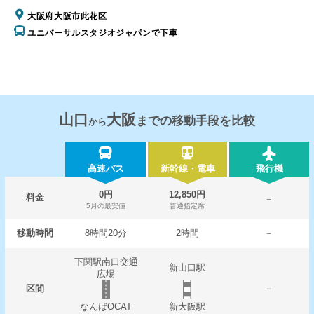
大阪府大阪市此花区
ユニバーサルスタジオジャパンで下車
山口
大阪
までの移動手段を比較
から
高速バス
新幹線・電車
飛行機
0円
12,850円
料金
－
5月の最安値
普通指定席
移動時間
8時間20分
2時間
－
下関駅南口交通
新山口駅
広場
区間
－
なんばOCAT
新大阪駅