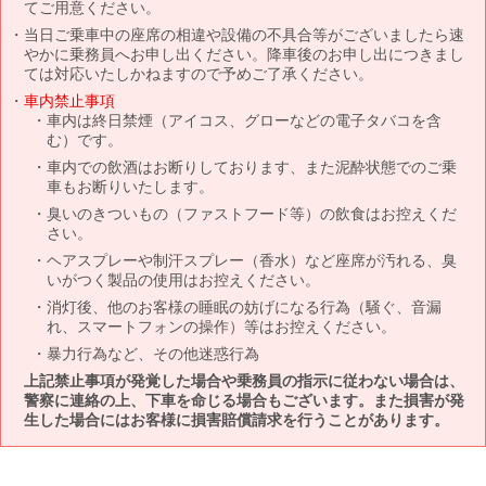
てご用意ください。
当日ご乗車中の座席の相違や設備の不具合等がございましたら速
やかに乗務員へお申し出ください。降車後のお申し出につきまし
ては対応いたしかねますので予めご了承ください。
車内禁止事項
車内は終日禁煙（アイコス、グローなどの電子タバコを含
む）です。
車内での飲酒はお断りしております、また泥酔状態でのご乗
車もお断りいたします。
臭いのきついもの（ファストフード等）の飲食はお控えくだ
さい。
ヘアスプレーや制汗スプレー（香水）など座席が汚れる、臭
いがつく製品の使用はお控えください。
消灯後、他のお客様の睡眠の妨げになる行為（騒ぐ、音漏
れ、スマートフォンの操作）等はお控えください。
暴力行為など、その他迷惑行為
上記禁止事項が発覚した場合や乗務員の指示に従わない場合は、
警察に連絡の上、下車を命じる場合もございます。また損害が発
生した場合にはお客様に損害賠償請求を行うことがあります。