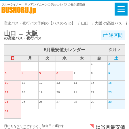
ブルーライナー・サンアンドムーンの予約ならバスのるが最安値
高速バス・夜行バス予約の【バスのる.jp】
山口 → 大阪 の高速バス・
山口 → 大阪
逆区間
の高速バス・夜行バス
5月最安値カレンダー
次月 >
日
月
火
水
木
金
土
1
2
3
4
5
6
7
8
9
10
11
12
13
14
15
16
17
18
19
20
21
22
23
24
25
26
27
28
29
30
31
日にちをクリックすると、該当日に運行す
は当月最安値