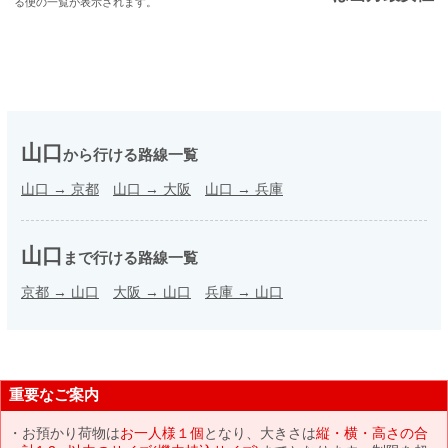
る便の一覧が表示されます。
山口
から行ける路線一覧
山口
→
京都
山口
→
大阪
山口
→
兵庫
山口
まで行ける路線一覧
京都
→
山口
大阪
→
山口
兵庫
→
山口
重要なご案内
お預かり荷物は
お一人様１個
となり、大きさは
縦・横・高さの合