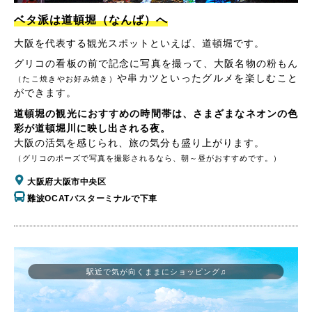
ベタ派は道頓堀（なんば）へ
大阪を代表する観光スポットといえば、道頓堀です。
グリコの看板の前で記念に写真を撮って、大阪名物の粉もん
や串カツといったグルメを楽しむこと
（たこ焼きやお好み焼き）
ができます。
道頓堀の観光におすすめの時間帯は、さまざまなネオンの色
彩が道頓堀川に映し出される夜。
大阪の活気を感じられ、旅の気分も盛り上がります。
（グリコのポーズで写真を撮影されるなら、朝～昼がおすすめです。）
大阪府大阪市中央区
難波OCATバスターミナルで下車
駅近で気が向くままにショッピング♫