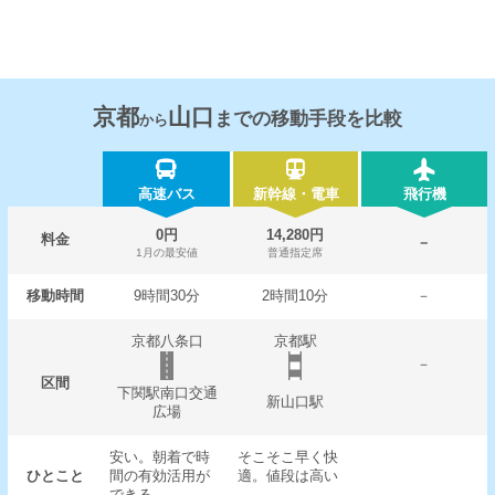
京都
山口
までの移動手段を比較
から
高速バス
新幹線・電車
飛行機
0円
14,280円
料金
－
1月の最安値
普通指定席
移動時間
9時間30分
2時間10分
－
京都八条口
京都駅
－
区間
下関駅南口交通
新山口駅
広場
安い。朝着で時
そこそこ早く快
ひとこと
間の有効活用が
適。値段は高い