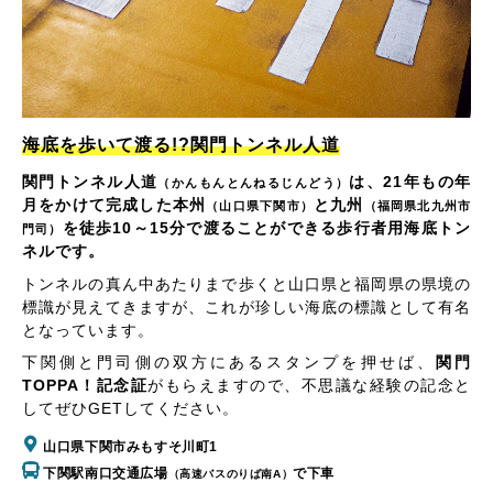
海底を歩いて渡る!?関門トンネル人道
関門トンネル人道
は、21年もの年
（かんもんとんねるじんどう）
月をかけて完成した本州
と九州
（山口県下関市）
（福岡県北九州市
を徒歩10～15分で渡ることができる歩行者用海底トン
門司）
ネルです。
トンネルの真ん中あたりまで歩くと山口県と福岡県の県境の
標識が見えてきますが、これが珍しい海底の標識として有名
となっています。
下関側と門司側の双方にあるスタンプを押せば、
関門
TOPPA！記念証
がもらえますので、不思議な経験の記念と
してぜひGETしてください。
山口県下関市みもすそ川町1
下関駅南口交通広場
で下車
（高速バスのりば南A）