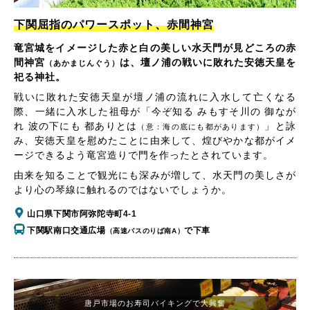
下関屈指のパワースポット、赤間神宮
竜宮城をイメージした赤と白の美しい水天門が見どころの赤
間神宮
は、壇ノ浦の戦いに敗れた安徳天皇を
（あかまじんぐう）
祀る神社。
戦いに敗れた安徳天皇が壇ノ浦の流れに入水して亡くなる
際、一緒に入水した祖母が「今ぞ知る みもすそ川の 御なが
れ 波の下にも 都ありとは
」と詠
（意：海の底にも都があります）
み、安徳天皇を慰めたことに由来して、煌びやかな都がイメ
ージできるよう竜宮造りで門を作ったとされています。
由来を知ることで観光にも深みが増して、水天門の美しさが
より心の琴線に触れるのではないでしょうか。
山口県下関市阿弥陀寺町4-1
下関駅南口交通広場
で下車
（高速バスのりば南A）
唐戸市場のお寿司バイキングで大興奮