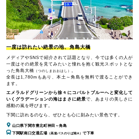
一度は訪れたい絶景の地、角島大橋
メディアやSNSで紹介されて話題となり、今では多くの人が
一度はその絶景を見てみたいと憧れを抱く観光スポットとな
った角島大橋
。
（つのしまおおはし）
全長は1,780mもあり、本土～角島を無料で渡ることができ
ます。
エメラルドグリーンから徐々にコバルトブルーへと変化して
いくグラデーションの海はまさに絶景
で、あまりの美しさに
感動の嵐を呼びます。
下関に訪れるのなら、ぜひとも心に刻みたい景色です。
山口県下関市豊北町神田～角島
下関駅南口交通広場
で下車
（高速バスのりば南A）