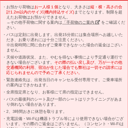
お預かり荷物は
お一人様１個
となり、大きさは
縦・横・高さの合
計1.2m以内のサイズ(機内持込サイズ)
までとなります。制限を超
えたお荷物はお預かりできません。
→その他手荷物に関する案内は
「手荷物のご案内」
をご確認くだ
さい。
バスは定刻に出発します。出発15分前には集合場所へお越しいた
だき、お乗り遅れには十分ご注意ください。
※出発時間に間に合わずご乗車できなかった場合の返金はござい
ません。
天候や道路状況、また、やむを得ない事情により予定通り運行で
きない場合がございます。
その際の払い戻し及び、万が一その他
交通機関の利用、宿泊が生じた場合でも弊社は一切その請求には
応じられませんので予めご了承ください。
緊急連絡先は、出発当日のキャンセル受付専用です。ご乗車場所
の案内はできかねます。
全席指定席となり、お客様にて席の指定はできません。
バスの最後列のシート及び一部のシートはリクライニングがあま
り倒れない場合があります。
2、3時間おきに休憩を取ります。
充電設備・Wi-Fiは機器トラブル等により使用できない場合がござ
います。その際のご返金はございません。（コンセント・Wi-Fiは