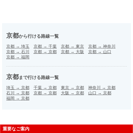
京都
から行ける路線一覧
京都
→
埼玉
京都
→
千葉
京都
→
東京
京都
→
神奈川
京都
→
石川
京都
→
京都
京都
→
大阪
京都
→
山口
京都
→
福岡
京都
まで行ける路線一覧
埼玉
→
京都
千葉
→
京都
東京
→
京都
神奈川
→
京都
石川
→
京都
京都
→
京都
大阪
→
京都
山口
→
京都
福岡
→
京都
重要なご案内