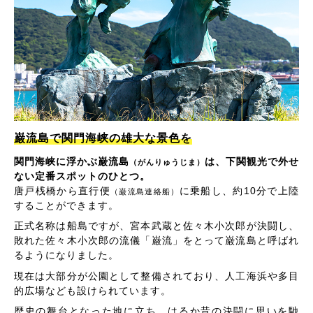
巌流島で関門海峡の雄大な景色を
関門海峡に浮かぶ巌流島
は、下関観光で外せ
（がんりゅうじま）
ない定番スポットのひとつ。
唐戸桟橋から直行便
に乗船し、約10分で上陸
（巌流島連絡船）
することができます。
正式名称は船島ですが、宮本武蔵と佐々木小次郎が決闘し、
敗れた佐々木小次郎の流儀「巌流」をとって巌流島と呼ばれ
るようになりました。
現在は大部分が公園として整備されており、人工海浜や多目
的広場なども設けられています。
歴史の舞台となった地に立ち、はるか昔の決闘に思いを馳