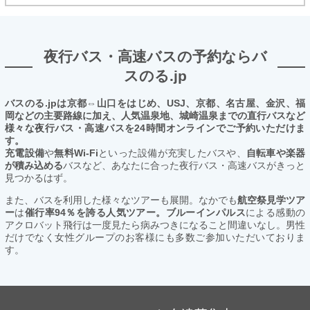
夜行バス・高速バスの予約ならバ
スのる.jp
バスのる.jpは京都⇔山口をはじめ、USJ、京都、名古屋、金沢、福
岡などの主要路線に加え、人気温泉地、城崎温泉までの直行バスなど
様々な夜行バス・高速バスを24時間オンラインでご予約いただけま
す。
充電設備
や
無料Wi-Fi
といった設備が充実したバスや、
自転車や楽器
が積み込める
バスなど、あなたに合った夜行バス・高速バスがきっと
見つかるはず。
また、バスを利用した様々なツアーも展開。なかでも
航空祭見学ツア
ー
は
催行率94％を誇る人気ツアー。ブルーインパルス
による感動の
アクロバット飛行は一度見たら病みつきになること間違いなし。男性
だけでなく女性グループのお客様にも多数ご参加いただいておりま
す。