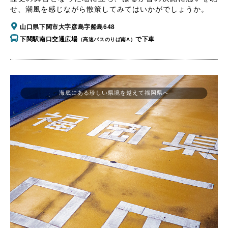
せ、潮風を感じながら散策してみてはいかがでしょうか。
山口県下関市大字彦島字船島648
下関駅南口交通広場
で下車
（高速バスのりば南A）
海底にある珍しい県境を越えて福岡県へ