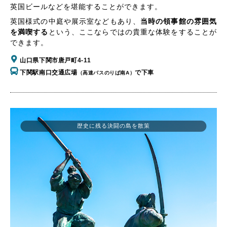
英国ビールなどを堪能することができます。
英国様式の中庭や展示室などもあり、
当時の領事館の雰囲気
を満喫する
という、ここならではの貴重な体験をすることが
できます。
山口県下関市唐戸町4-11
下関駅南口交通広場
で下車
（高速バスのりば南A）
歴史に残る決闘の島を散策