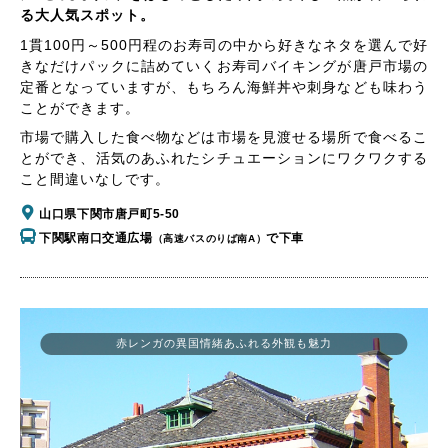
る大人気スポット。
1貫100円～500円程のお寿司の中から好きなネタを選んで好
きなだけパックに詰めていくお寿司バイキングが唐戸市場の
定番となっていますが、もちろん海鮮丼や刺身なども味わう
ことができます。
市場で購入した食べ物などは市場を見渡せる場所で食べるこ
とができ、活気のあふれたシチュエーションにワクワクする
こと間違いなしです。
山口県下関市唐戸町5-50
下関駅南口交通広場
で下車
（高速バスのりば南A）
赤レンガの異国情緒あふれる外観も魅力