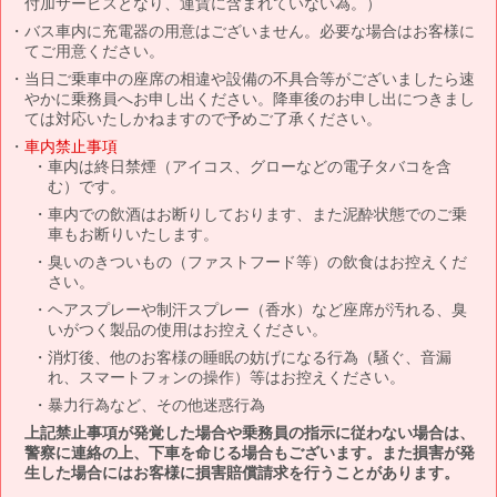
付加サービスとなり、運賃に含まれていない為。）
バス車内に充電器の用意はございません。必要な場合はお客様に
てご用意ください。
当日ご乗車中の座席の相違や設備の不具合等がございましたら速
やかに乗務員へお申し出ください。降車後のお申し出につきまし
ては対応いたしかねますので予めご了承ください。
車内禁止事項
車内は終日禁煙（アイコス、グローなどの電子タバコを含
む）です。
車内での飲酒はお断りしております、また泥酔状態でのご乗
車もお断りいたします。
臭いのきついもの（ファストフード等）の飲食はお控えくだ
さい。
ヘアスプレーや制汗スプレー（香水）など座席が汚れる、臭
いがつく製品の使用はお控えください。
消灯後、他のお客様の睡眠の妨げになる行為（騒ぐ、音漏
れ、スマートフォンの操作）等はお控えください。
暴力行為など、その他迷惑行為
上記禁止事項が発覚した場合や乗務員の指示に従わない場合は、
警察に連絡の上、下車を命じる場合もございます。また損害が発
生した場合にはお客様に損害賠償請求を行うことがあります。