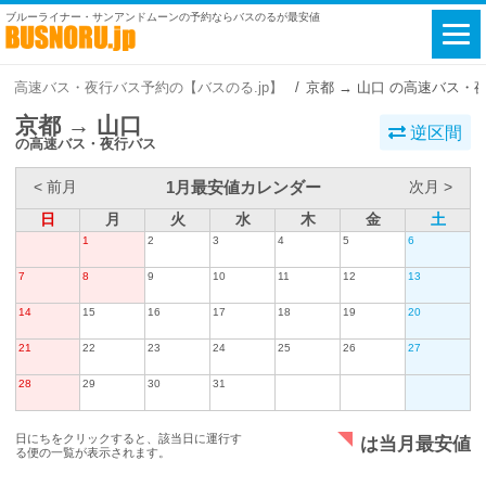
ブルーライナー・サンアンドムーンの予約ならバスのるが最安値
高速バス・夜行バス予約の【バスのる.jp】
京都 → 山口 の高速バス・
京都 → 山口
逆区間
の高速バス・夜行バス
1月最安値カレンダー
< 前月
次月 >
日
月
火
水
木
金
土
1
2
3
4
5
6
7
8
9
10
11
12
13
14
15
16
17
18
19
20
21
22
23
24
25
26
27
28
29
30
31
日にちをクリックすると、該当日に運行す
は当月最安値
る便の一覧が表示されます。