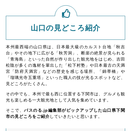
山口の見どころ紹介
本州最西端の山口県は、日本最大級のカルスト台地「秋吉
台」やその地下に広がる「秋芳洞」、断崖の絶景が見られる
「青海島」といった自然が作り出した観光地をはじめ、吉田
松陰が多くの逸材を輩出した「松下村塾」や日本最古の天満
宮「防府天満宮」などの歴史を感じる場所、「錦帯橋」や
「瑠璃光寺五重塔」といった職人の技が光るスポットなど、
見どころがたくさん。
その中でも、本州で最も西に位置する下関市は、グルメも観
光も楽しめる一大観光地として人気を集めています。
そこで、
バスのる.jp編集部がピックアップした山口県下関
市の見どころをご紹介
していきたいと思います。