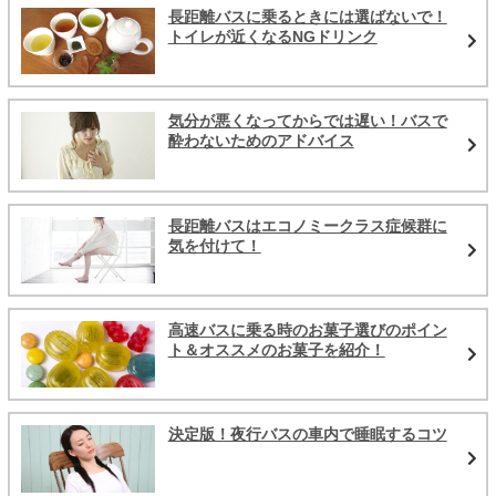
長距離バスに乗るときには選ばないで！
トイレが近くなるNGドリンク
気分が悪くなってからでは遅い！バスで
酔わないためのアドバイス
長距離バスはエコノミークラス症候群に
気を付けて！
高速バスに乗る時のお菓子選びのポイン
ト＆オススメのお菓子を紹介！
決定版！夜行バスの車内で睡眠するコツ