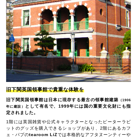
旧下関英国領事館で貴重な体験を
旧下関英国領事館は日本に現存する最古の領事館建築
（1906
として有名で、1999年には国の重要文化財にも指
年に建設）
定されました。
1階には英国雑貨や公式キャラクターとなったピーターラビ
ットのグッズを購入できるショップがあり、2階にあるカフ
ェ・パプの
tearoom LiZ
では本格的なアフタヌーンティーや