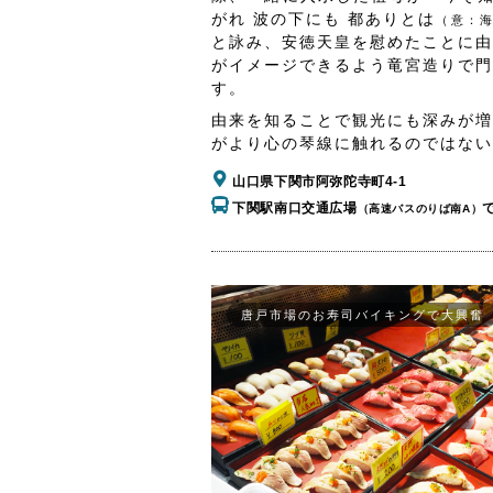
がれ 波の下にも 都ありとは
（意：
と詠み、安徳天皇を慰めたことに由
がイメージできるよう竜宮造りで門
す。
由来を知ることで観光にも深みが増
がより心の琴線に触れるのではない
山口県下関市阿弥陀寺町4-1
下関駅南口交通広場
（高速バスのりば南A）
唐戸市場のお寿司バイキングで大興奮