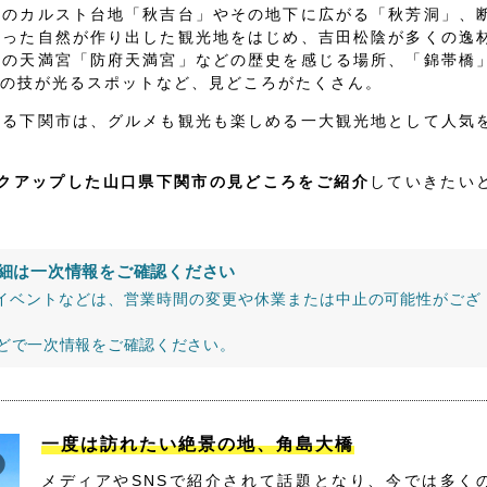
級のカルスト台地「秋吉台」やその地下に広がる「秋芳洞」、
いった自然が作り出した観光地をはじめ、吉田松陰が多くの逸
古の天満宮「防府天満宮」などの歴史を感じる場所、「錦帯橋
の技が光るスポットなど、見どころがたくさん。
する下関市は、グルメも観光も楽しめる一大観光地として人気
ックアップした山口県下関市の見どころをご紹介
していきたい
細は一次情報をご確認ください
イベントなどは、営業時間の変更や休業または中止の可能性がござ
などで一次情報をご確認ください。
一度は訪れたい絶景の地、角島大橋
メディアやSNSで紹介されて話題となり、今では多く