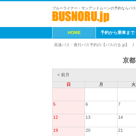
ブルーライナー・サンアンドムーンの予約ならバス
HOME
予約から乗車まで
高速バス・夜行バス予約の【バスのる.jp】
京都
< 前月
日
月
火
5
6
7
12
13
14
19
20
21