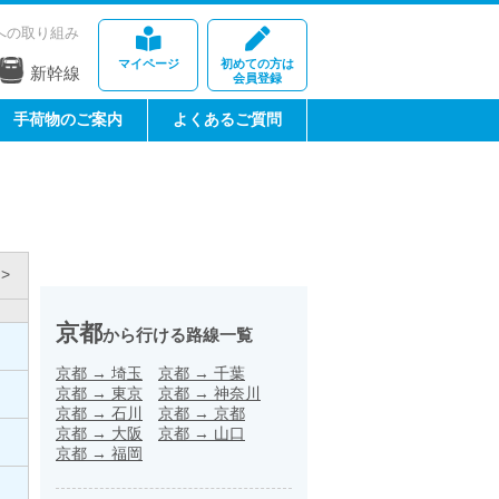
への取り組み
マイページ
初めての方は
新幹線
会員登録
手荷物のご案内
よくあるご質問
>
京都
から行ける路線一覧
京都
→
埼玉
京都
→
千葉
京都
→
東京
京都
→
神奈川
京都
→
石川
京都
→
京都
京都
→
大阪
京都
→
山口
京都
→
福岡