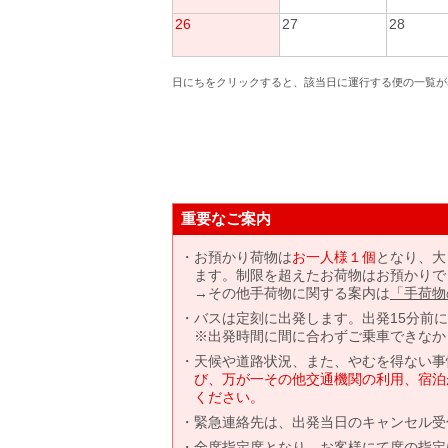
26
27
28
日にちをクリックすると、該当日に運行する便の一覧が
重要なご案内
お預かり荷物は
お一人様１個
となり、大
ます。制限を超えたお荷物はお預かりで
→その他手荷物に関する案内は
「手荷物
バスは定刻に出発します。出発15分前
※出発時間に間に合わずご乗車できなか
天候や道路状況、また、やむを得ない事
び、万が一その他交通機関の利用、宿泊
ください。
緊急連絡先は、出発当日のキャンセル受
全席指定席となり、お客様にて席の指定