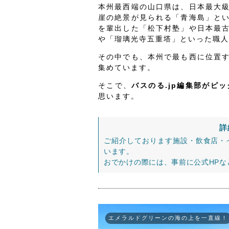
本州最西端の山口県は、日本最大
崖の絶景が見られる「青海島」と
を輩出した「松下村塾」や日本最
や「瑠璃光寺五重塔」といった職人
その中でも、本州で最も西に位置
集めています。
そこで、
バスのる.jp編集部がピ
思います。
詳
ご紹介しております施設・飲食店・
います。
おでかけの際には、事前に公式HP
エメラルドグリーンの海の上を一直線！