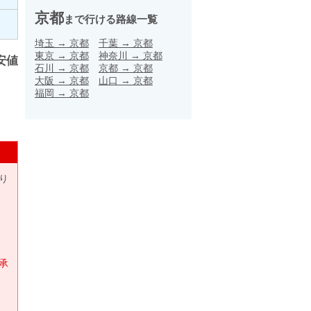
京都
まで行ける路線一覧
埼玉
→
京都
千葉
→
京都
東京
→
京都
神奈川
→
京都
安値
石川
→
京都
京都
→
京都
大阪
→
京都
山口
→
京都
福岡
→
京都
り
承