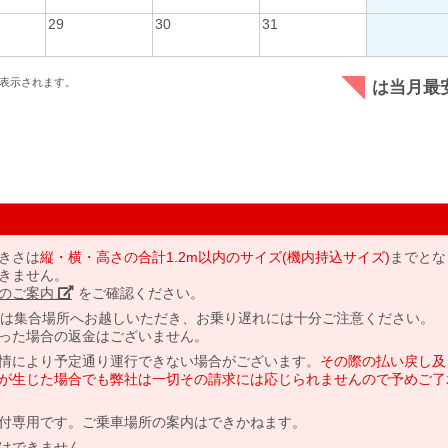
29
30
31
表示されます。
は当月最
きさは
縦・横・高さの合計1.2m以内のサイズ(機内持込サイズ)
までとな
きません。
のご案内」
をご確認ください。
には集合場所へお越しいただき、お乗り遅れには十分ご注意ください。
った場合の返金はございません。
情により予定通り運行できない場合がございます。
その際の払い戻し及
が生じた場合でも弊社は一切その請求には応じられませんので予めご了
付専用です。ご乗車場所の案内はできかねます。
はできません。