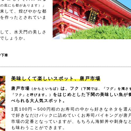
」
海の底にも都があります）
来して、煌びやかな都
を作ったとされていま
して、水天門の美しさ
でしょうか。
で下車
美味しくて楽しいスポット、唐戸市場
唐戸市場
は、フク
（からといちば）
（下関では、「フグ」を濁さ
をはじめとした下関の美味しい魚が
「フク」と呼びます。）
べられる大人気スポット。
1貫100円～500円程のお寿司の中から好きなネタを選
で好きなだけパックに詰めていくお寿司バイキングが唐
市場の定番となっていますが、もちろん海鮮丼や刺身な
も味わうことができます。