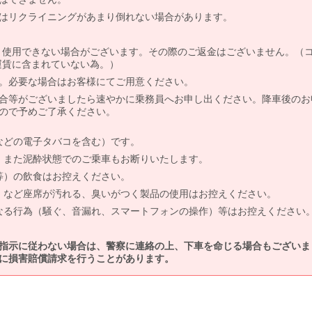
はリクライニングがあまり倒れない場合があります。
より使用できない場合がございます。その際のご返金はございません。（
、運賃に含まれていない為。）
。必要な場合はお客様にてご用意ください。
合等がございましたら速やかに乗務員へお申し出ください。降車後のお
ので予めご了承ください。
などの電子タバコを含む）です。
、また泥酔状態でのご乗車もお断りいたします。
等）の飲食はお控えください。
）など座席が汚れる、臭いがつく製品の使用はお控えください。
なる行為（騒ぐ、音漏れ、スマートフォンの操作）等はお控えください
指示に従わない場合は、警察に連絡の上、下車を命じる場合もございま
に損害賠償請求を行うことがあります。