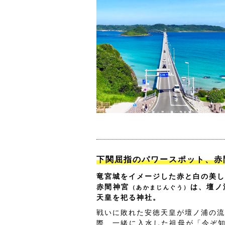
下関屈指のパワースポット、赤
竜宮城をイメージした赤と白の美し
赤間神宮
は、壇ノ
（あかまじんぐう）
天皇を祀る神社。
戦いに敗れた安徳天皇が壇ノ浦の流
際、一緒に入水した祖母が「今ぞ知