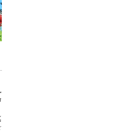
ず
食
ん
戸
ど