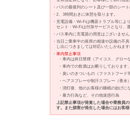
バスの最後列のシート及び一部のシート
2、3時間おきに休憩を取ります。
充電設備・Wi-Fiは機器トラブル等に
セント・Wi-Fiは付加サービスとなり
バス車内に充電器の用意はございません
当日ご乗車中の座席の相違や設備の不具
し出につきましては対応いたしかねます
車内禁止事項
車内は終日禁煙（アイコス、グロー
車内での飲酒はお断りしております
臭いのきついもの（ファストフード
ヘアスプレーや制汗スプレー（香水
消灯後、他のお客様の睡眠の妨げに
暴力行為など、その他迷惑行為
上記禁止事項が発覚した場合や乗務員の
す。また損害が発生した場合にはお客様