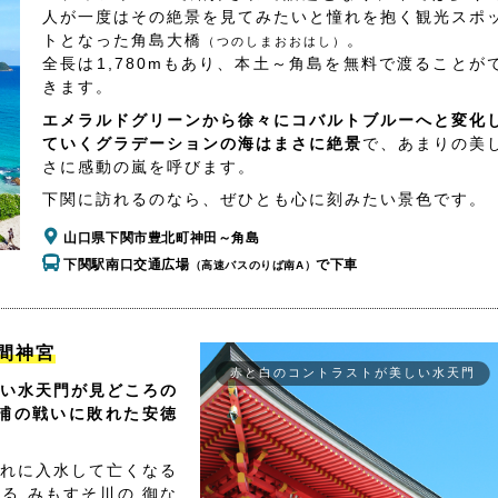
人が一度はその絶景を見てみたいと憧れを抱く観光スポ
トとなった角島大橋
。
（つのしまおおはし）
全長は1,780mもあり、本土～角島を無料で渡ることが
きます。
エメラルドグリーンから徐々にコバルトブルーへと変化
ていくグラデーションの海はまさに絶景
で、あまりの美
さに感動の嵐を呼びます。
下関に訪れるのなら、ぜひとも心に刻みたい景色です。
山口県下関市豊北町神田～角島
下関駅南口交通広場
で下車
（高速バスのりば南A）
間神宮
赤と白のコントラストが美しい水天門
い水天門が見どころの
浦の戦いに敗れた安徳
れに入水して亡くなる
る みもすそ川の 御な