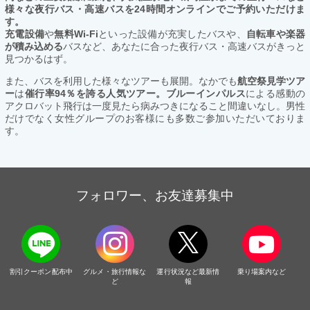
様々な夜行バス・高速バスを24時間オンラインでご予約いただけま
す。
充電設備
や
無料Wi-Fi
といった設備が充実したバスや、
自転車や楽器
が積み込める
バスなど、あなたに合った夜行バス・高速バスがきっと
見つかるはず。
また、バスを利用した様々なツアーも展開。なかでも
航空祭見学ツア
ー
は
催行率94％を誇る人気ツアー。ブルーインパルス
による感動の
アクロバット飛行は一度見たら病みつきになること間違いなし。男性
だけでなく女性グループのお客様にも多数ご参加いただいておりま
す。
フォロワー、お友達募集中
割引クーポン配布中
グルメ・旅行情報な
運行状況など最新情
乗り場案内など
ど
報