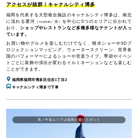
アクセスが抜群！キャナルシティ博多
福岡を代表する大型複合施設のキャナルシティ博多は、南北
に流れる運河
を中心に5つのエリアに分かれて
（=canal／英）
おり、
ショップやレストランなど多種多様なテナントが入っ
ています。
お買い物やグルメを楽しむだけでなく、噴水ショーや3Dプ
ロジェクションマッピング、ウォータースクリーン、世界各
国のパフォーマーによるショーや音楽ライブ、季節やイベン
トごとに装飾や演出が変わるイルミネーションなども楽しむ
ことができます。
福岡県福岡市博多区住吉1丁目2
キャナルシティ博多で下車
海ノ中道エリアは福岡の遊びスポット