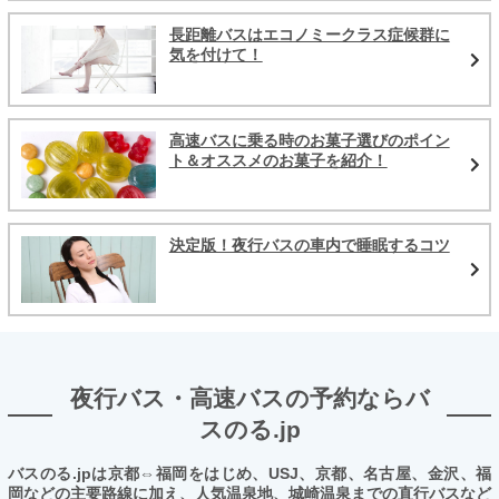
長距離バスはエコノミークラス症候群に
気を付けて！
高速バスに乗る時のお菓子選びのポイン
ト＆オススメのお菓子を紹介！
決定版！夜行バスの車内で睡眠するコツ
夜行バス・高速バスの予約ならバ
スのる.jp
バスのる.jpは京都⇔福岡をはじめ、USJ、京都、名古屋、金沢、福
岡などの主要路線に加え、人気温泉地、城崎温泉までの直行バスなど