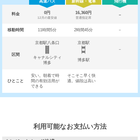
高速バス
新幹線・電車
飛行機
0円
16,360円
料金
－
12月の最安値
普通指定席
移動時間
11時間5分
2時間45分
－
京都駅八条口
京都駅
－
区間
キャナルシティ
博多駅
博多
安い。朝着で時
そこそこ早く快
ひとこと
間の有効活用が
適。値段は高い
できる
利用可能なお支払い方法