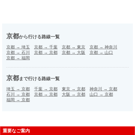
京都
から行ける路線一覧
京都
→
埼玉
京都
→
千葉
京都
→
東京
京都
→
神奈川
京都
→
石川
京都
→
京都
京都
→
大阪
京都
→
山口
京都
→
福岡
京都
まで行ける路線一覧
埼玉
→
京都
千葉
→
京都
東京
→
京都
神奈川
→
京都
石川
→
京都
京都
→
京都
大阪
→
京都
山口
→
京都
福岡
→
京都
重要なご案内