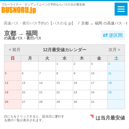
ブルーライナー・サンアンドムーンの予約ならバスのるが最安値
高速バス・夜行バス予約の【バスのる.jp】
京都 → 福岡 の高速バス・
京都 → 福岡
逆区間
の高速バス・夜行バス
12月最安値カレンダー
< 前月
次月 >
日
月
火
水
木
金
土
1
2
3
4
5
6
7
8
9
10
11
12
13
14
15
16
17
18
19
20
21
22
23
24
25
26
27
28
29
30
31
日にちをクリックすると、該当日に運行す
は当月最安値
る便の一覧が表示されます。