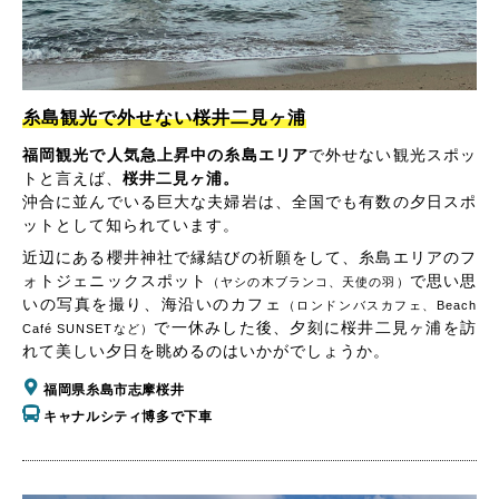
糸島観光で外せない桜井二見ヶ浦
福岡観光で人気急上昇中の糸島エリア
で外せない観光スポッ
トと言えば、
桜井二見ヶ浦。
沖合に並んでいる巨大な夫婦岩は、全国でも有数の夕日スポ
ットとして知られています。
近辺にある櫻井神社で縁結びの祈願をして、糸島エリアのフ
ォトジェニックスポット
で思い思
（ヤシの木ブランコ、天使の羽）
いの写真を撮り、海沿いのカフェ
（ロンドンバスカフェ、Beach
で一休みした後、夕刻に桜井二見ヶ浦を訪
Café SUNSETなど）
れて美しい夕日を眺めるのはいかがでしょうか。
福岡県糸島市志摩桜井
キャナルシティ博多で下車