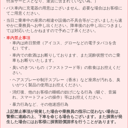
付加サービスとなり、運賃に含まれていない為。）
バス車内に充電器の用意はございません。必要な場合はお客様に
てご用意ください。
当日ご乗車中の座席の相違や設備の不具合等がございましたら速
やかに乗務員へお申し出ください。降車後のお申し出につきまし
ては対応いたしかねますので予めご了承ください。
車内禁止事項
車内は終日禁煙（アイコス、グローなどの電子タバコを含
む）です。
車内での飲酒はお断りしております、また泥酔状態でのご乗
車もお断りいたします。
臭いのきついもの（ファストフード等）の飲食はお控えくだ
さい。
ヘアスプレーや制汗スプレー（香水）など座席が汚れる、臭
いがつく製品の使用はお控えください。
消灯後、他のお客様の睡眠の妨げになる行為（騒ぐ、音漏
れ、スマートフォンの操作）等はお控えください。
暴力行為など、その他迷惑行為
上記禁止事項が発覚した場合や乗務員の指示に従わない場合は、
警察に連絡の上、下車を命じる場合もございます。また損害が発
生した場合にはお客様に損害賠償請求を行うことがあります。