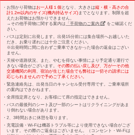
お預かり荷物は
お一人様１個
となり、大きさは
縦・横・高さの合
計1.2m以内のサイズ(機内持込サイズ)
までとなります。制限を超
えたお荷物はお預かりできません。
→その他手荷物に関する案内は
「手荷物のご案内」
をご確認くだ
さい。
バスは定刻に出発します。出発15分前には集合場所へお越しいた
だき、お乗り遅れには十分ご注意ください。
※出発時間に間に合わずご乗車できなかった場合の返金はござい
ません。
天候や道路状況、また、やむを得ない事情により予定通り運行で
きない場合がございます。
その際の払い戻し及び、万が一その他
交通機関の利用、宿泊が生じた場合でも弊社は一切その請求には
応じられませんので予めご了承ください。
緊急連絡先は、出発当日のキャンセル受付専用です。ご乗車場所
の案内はできかねます。
全席指定席となり、お客様にて席の指定はできません。
バスの最後列のシート及び一部のシートはリクライニングがあま
り倒れない場合があります。
2、3時間おきに休憩を取ります。
充電設備・Wi-Fiは機器トラブル等により使用できない場合がござ
います。その際のご返金はございません。（コンセント・Wi-Fiは