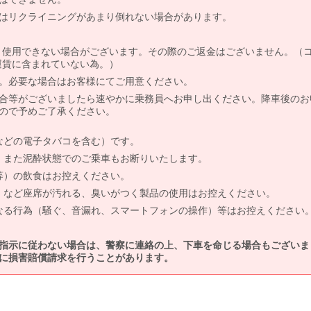
はリクライニングがあまり倒れない場合があります。
より使用できない場合がございます。その際のご返金はございません。（
、運賃に含まれていない為。）
。必要な場合はお客様にてご用意ください。
合等がございましたら速やかに乗務員へお申し出ください。降車後のお
ので予めご了承ください。
などの電子タバコを含む）です。
、また泥酔状態でのご乗車もお断りいたします。
等）の飲食はお控えください。
）など座席が汚れる、臭いがつく製品の使用はお控えください。
なる行為（騒ぐ、音漏れ、スマートフォンの操作）等はお控えください
指示に従わない場合は、警察に連絡の上、下車を命じる場合もございま
に損害賠償請求を行うことがあります。