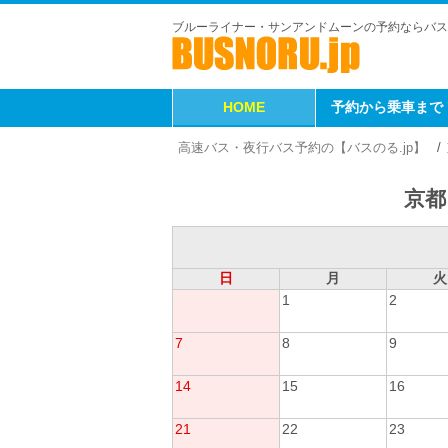
ブルーライナー・サンアンドムーンの予約ならバス
HOME
予約から乗車まで
高速バス・夜行バス予約の【バスのる.jp】
京都
日
月
火
1
2
7
8
9
14
15
16
21
22
23