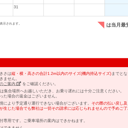
31
表示されます。
は当月最
きさは
縦・横・高さの合計1.2m以内のサイズ(機内持込サイズ)
までとな
きません。
のご案内」
をご確認ください。
には集合場所へお越しいただき、お乗り遅れには十分ご注意ください。
った場合の返金はございません。
情により予定通り運行できない場合がございます。
その際の払い戻し及
が生じた場合でも弊社は一切その請求には応じられませんので予めご了
付専用です。ご乗車場所の案内はできかねます。
はできません。