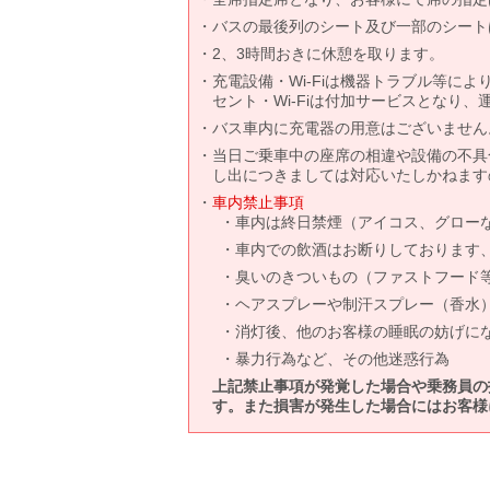
バスの最後列のシート及び一部のシート
2、3時間おきに休憩を取ります。
充電設備・Wi-Fiは機器トラブル等に
セント・Wi-Fiは付加サービスとなり
バス車内に充電器の用意はございません
当日ご乗車中の座席の相違や設備の不具
し出につきましては対応いたしかねます
車内禁止事項
車内は終日禁煙（アイコス、グロー
車内での飲酒はお断りしております
臭いのきついもの（ファストフード
ヘアスプレーや制汗スプレー（香水
消灯後、他のお客様の睡眠の妨げに
暴力行為など、その他迷惑行為
上記禁止事項が発覚した場合や乗務員の
す。また損害が発生した場合にはお客様