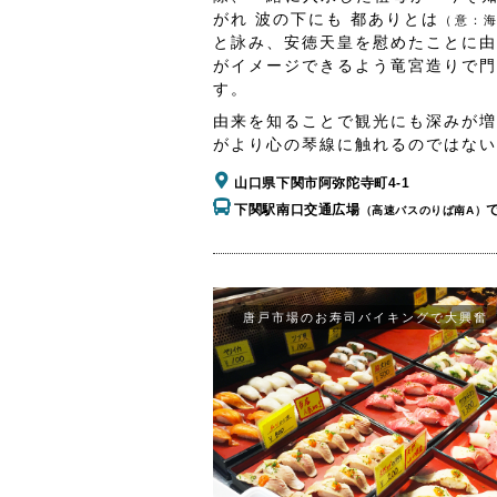
がれ 波の下にも 都ありとは
（意：
と詠み、安徳天皇を慰めたことに由
がイメージできるよう竜宮造りで門
す。
由来を知ることで観光にも深みが増
がより心の琴線に触れるのではない
山口県下関市阿弥陀寺町4-1
下関駅南口交通広場
（高速バスのりば南A）
唐戸市場のお寿司バイキングで大興奮