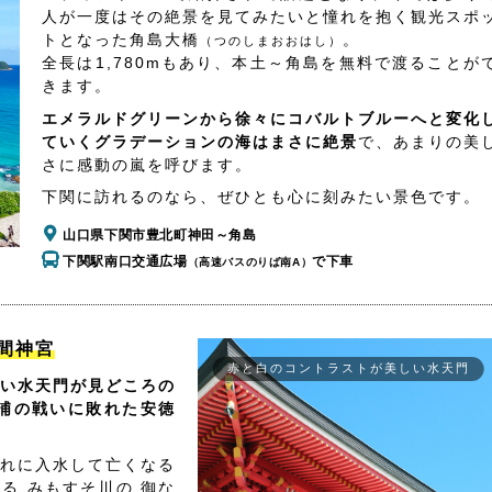
人が一度はその絶景を見てみたいと憧れを抱く観光スポ
トとなった角島大橋
。
（つのしまおおはし）
全長は1,780mもあり、本土～角島を無料で渡ることが
きます。
エメラルドグリーンから徐々にコバルトブルーへと変化
ていくグラデーションの海はまさに絶景
で、あまりの美
さに感動の嵐を呼びます。
下関に訪れるのなら、ぜひとも心に刻みたい景色です。
山口県下関市豊北町神田～角島
下関駅南口交通広場
で下車
（高速バスのりば南A）
間神宮
赤と白のコントラストが美しい水天門
い水天門が見どころの
浦の戦いに敗れた安徳
れに入水して亡くなる
る みもすそ川の 御な