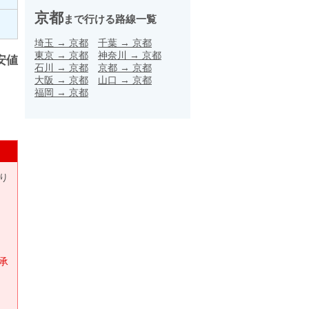
京都
まで行ける路線一覧
埼玉
→
京都
千葉
→
京都
東京
→
京都
神奈川
→
京都
安値
石川
→
京都
京都
→
京都
大阪
→
京都
山口
→
京都
福岡
→
京都
り
承