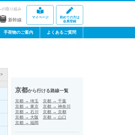
への取り組み
マイページ
初めての方は
新幹線
会員登録
手荷物のご案内
よくあるご質問
>
京都
から行ける路線一覧
京都
→
埼玉
京都
→
千葉
京都
→
東京
京都
→
神奈川
京都
→
石川
京都
→
京都
京都
→
大阪
京都
→
山口
京都
→
福岡