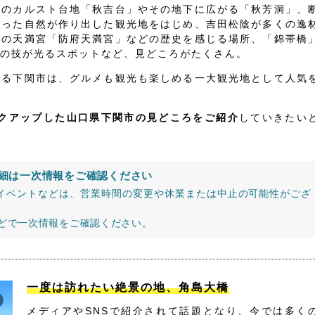
級のカルスト台地「秋吉台」やその地下に広がる「秋芳洞」、
いった自然が作り出した観光地をはじめ、吉田松陰が多くの逸
古の天満宮「防府天満宮」などの歴史を感じる場所、「錦帯橋
の技が光るスポットなど、見どころがたくさん。
する下関市は、グルメも観光も楽しめる一大観光地として人気
ックアップした山口県下関市の見どころをご紹介
していきたい
細は一次情報をご確認ください
イベントなどは、営業時間の変更や休業または中止の可能性がござ
などで一次情報をご確認ください。
一度は訪れたい絶景の地、角島大橋
メディアやSNSで紹介されて話題となり、今では多く