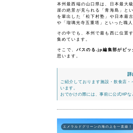
本州最西端の山口県は、日本最大
崖の絶景が見られる「青海島」と
を輩出した「松下村塾」や日本最
や「瑠璃光寺五重塔」といった職人
その中でも、本州で最も西に位置
集めています。
そこで、
バスのる.jp編集部がピ
思います。
詳
ご紹介しております施設・飲食店・
います。
おでかけの際には、事前に公式HP
エメラルドグリーンの海の上を一直線！