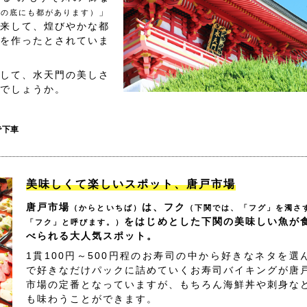
」
海の底にも都があります）
来して、煌びやかな都
を作ったとされていま
して、水天門の美しさ
でしょうか。
で下車
美味しくて楽しいスポット、唐戸市場
唐戸市場
は、フク
（からといちば）
（下関では、「フグ」を濁さ
をはじめとした下関の美味しい魚が
「フク」と呼びます。）
べられる大人気スポット。
1貫100円～500円程のお寿司の中から好きなネタを選
で好きなだけパックに詰めていくお寿司バイキングが唐
市場の定番となっていますが、もちろん海鮮丼や刺身な
も味わうことができます。