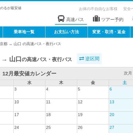
のるが最安値
お体の不自由なお客様
安全
高速バス
ツアー予約
乗車地一覧
お支払い方法
変更・取消・返金
京都 → 山口 の高速バス・夜行バス
 → 山口
逆区間
の高速バス・夜行バス
12月最安値カレンダー
次月 
水
木
金
土
3
4
5
6
10
11
12
13
17
18
19
20
24
25
26
27