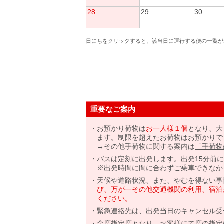
28
29
30
日にちをクリックすると、該当日に運行する便の一覧が
重要なご案内
お預かり荷物は
お一人様１個
となり、大
ます。制限を超えたお荷物はお預かりで
→その他手荷物に関する案内は
「手荷物
バスは定刻に出発します。出発15分前
※出発時間に間に合わずご乗車できなか
天候や道路状況、また、やむを得ない事
び、万が一その他交通機関の利用、宿泊
ください。
緊急連絡先は、出発当日のキャンセル受
全席指定席となり、お客様にて席の指定