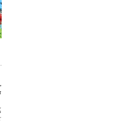
ず
食
ん
戸
ど