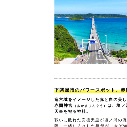
下関屈指のパワースポット、赤
竜宮城をイメージした赤と白の美し
赤間神宮
は、壇ノ
（あかまじんぐう）
天皇を祀る神社。
戦いに敗れた安徳天皇が壇ノ浦の流
際、一緒に入水した祖母が「今ぞ知