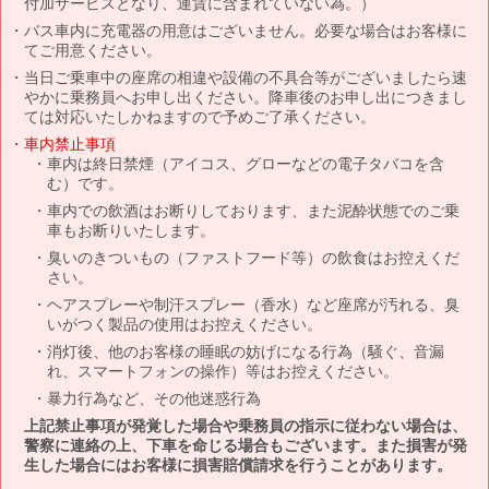
付加サービスとなり、運賃に含まれていない為。）
バス車内に充電器の用意はございません。必要な場合はお客様に
てご用意ください。
当日ご乗車中の座席の相違や設備の不具合等がございましたら速
やかに乗務員へお申し出ください。降車後のお申し出につきまし
ては対応いたしかねますので予めご了承ください。
車内禁止事項
車内は終日禁煙（アイコス、グローなどの電子タバコを含
む）です。
車内での飲酒はお断りしております、また泥酔状態でのご乗
車もお断りいたします。
臭いのきついもの（ファストフード等）の飲食はお控えくだ
さい。
ヘアスプレーや制汗スプレー（香水）など座席が汚れる、臭
いがつく製品の使用はお控えください。
消灯後、他のお客様の睡眠の妨げになる行為（騒ぐ、音漏
れ、スマートフォンの操作）等はお控えください。
暴力行為など、その他迷惑行為
上記禁止事項が発覚した場合や乗務員の指示に従わない場合は、
警察に連絡の上、下車を命じる場合もございます。また損害が発
生した場合にはお客様に損害賠償請求を行うことがあります。