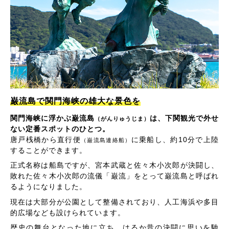
巌流島で関門海峡の雄大な景色を
関門海峡に浮かぶ巌流島
は、下関観光で外せ
（がんりゅうじま）
ない定番スポットのひとつ。
唐戸桟橋から直行便
に乗船し、約10分で上陸
（巌流島連絡船）
することができます。
正式名称は船島ですが、宮本武蔵と佐々木小次郎が決闘し、
敗れた佐々木小次郎の流儀「巌流」をとって巌流島と呼ばれ
るようになりました。
現在は大部分が公園として整備されており、人工海浜や多目
的広場なども設けられています。
歴史の舞台となった地に立ち、はるか昔の決闘に思いを馳