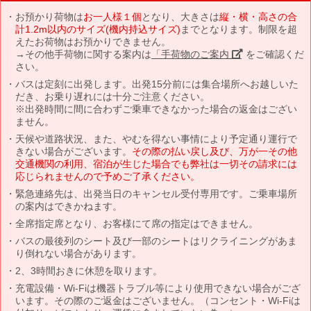
お預かり荷物は
お一人様１個
となり、大きさは
縦・横・高さの合
計1.2m以内のサイズ(機内持込サイズ)
までとなります。制限を超
えたお荷物はお預かりできません。
→その他手荷物に関する案内は
「手荷物のご案内」
をご確認くだ
さい。
バスは定刻に出発します。出発15分前には集合場所へお越しいた
だき、お乗り遅れには十分ご注意ください。
※出発時間に間に合わずご乗車できなかった場合の返金はござい
ません。
天候や道路状況、また、やむを得ない事情により予定通り運行で
きない場合がございます。
その際の払い戻し及び、万が一その他
交通機関の利用、宿泊が生じた場合でも弊社は一切その請求には
応じられませんので予めご了承ください。
緊急連絡先は、出発当日のキャンセル受付専用です。ご乗車場所
の案内はできかねます。
全席指定席となり、お客様にて席の指定はできません。
バスの最後列のシート及び一部のシートはリクライニングがあま
り倒れない場合があります。
2、3時間おきに休憩を取ります。
充電設備・Wi-Fiは機器トラブル等により使用できない場合がござ
います。その際のご返金はございません。（コンセント・Wi-Fiは