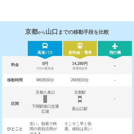
京都
山口
までの移動手段を比較
から
高速バス
新幹線・電車
飛行機
0円
14,280円
料金
－
5月の最安値
普通指定席
移動時間
9時間30分
2時間10分
－
京都八条口
京都駅
－
区間
下関駅南口交通
新山口駅
広場
安い。朝着で時
そこそこ早く快
ひとこと
間の有効活用が
適。値段は高い