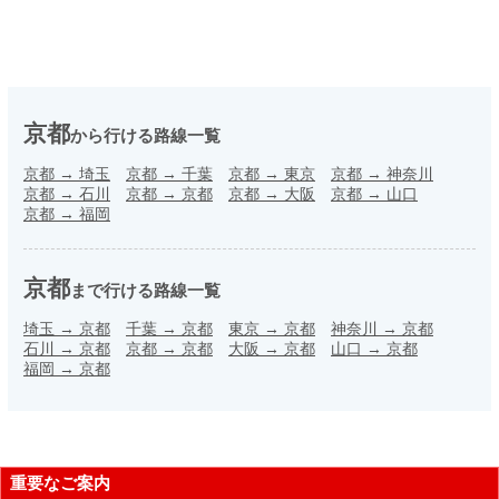
京都
から行ける路線一覧
京都
→
埼玉
京都
→
千葉
京都
→
東京
京都
→
神奈川
京都
→
石川
京都
→
京都
京都
→
大阪
京都
→
山口
京都
→
福岡
京都
まで行ける路線一覧
埼玉
→
京都
千葉
→
京都
東京
→
京都
神奈川
→
京都
石川
→
京都
京都
→
京都
大阪
→
京都
山口
→
京都
福岡
→
京都
重要なご案内