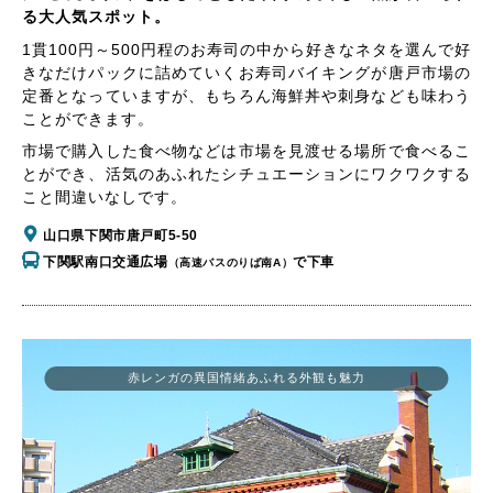
る大人気スポット。
1貫100円～500円程のお寿司の中から好きなネタを選んで好
きなだけパックに詰めていくお寿司バイキングが唐戸市場の
定番となっていますが、もちろん海鮮丼や刺身なども味わう
ことができます。
市場で購入した食べ物などは市場を見渡せる場所で食べるこ
とができ、活気のあふれたシチュエーションにワクワクする
こと間違いなしです。
山口県下関市唐戸町5-50
下関駅南口交通広場
で下車
（高速バスのりば南A）
赤レンガの異国情緒あふれる外観も魅力