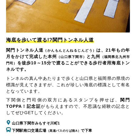
海底を歩いて渡る!?関門トンネル人道
関門トンネル人道
は、21年もの年
（かんもんとんねるじんどう）
月をかけて完成した本州
と九州
（山口県下関市）
（福岡県北九州市
を徒歩10～15分で渡ることができる歩行者用海底トン
門司）
ネルです。
トンネルの真ん中あたりまで歩くと山口県と福岡県の県境の
標識が見えてきますが、これが珍しい海底の標識として有名
となっています。
下関側と門司側の双方にあるスタンプを押せば、
関門
TOPPA！記念証
がもらえますので、不思議な経験の記念と
してぜひGETしてください。
山口県下関市みもすそ川町1
下関駅南口交通広場
で下車
（高速バスのりば南A）