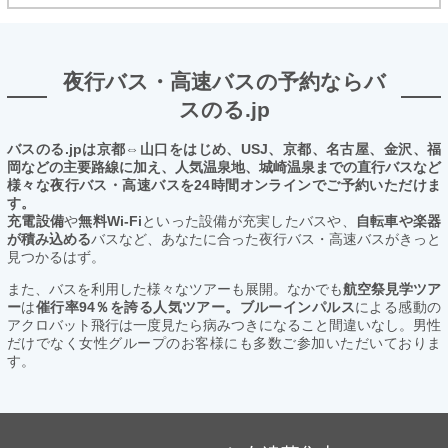
夜行バス・高速バスの予約ならバ
スのる.jp
バスのる.jpは京都⇔山口をはじめ、USJ、京都、名古屋、金沢、福
岡などの主要路線に加え、人気温泉地、城崎温泉までの直行バスなど
様々な夜行バス・高速バスを24時間オンラインでご予約いただけま
す。
充電設備
や
無料Wi-Fi
といった設備が充実したバスや、
自転車や楽器
が積み込める
バスなど、あなたに合った夜行バス・高速バスがきっと
見つかるはず。
また、バスを利用した様々なツアーも展開。なかでも
航空祭見学ツア
ー
は
催行率94％を誇る人気ツアー。ブルーインパルス
による感動の
アクロバット飛行は一度見たら病みつきになること間違いなし。男性
だけでなく女性グループのお客様にも多数ご参加いただいておりま
す。