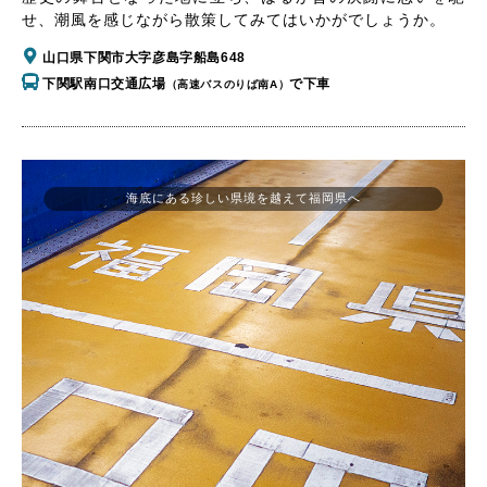
せ、潮風を感じながら散策してみてはいかがでしょうか。
山口県下関市大字彦島字船島648
下関駅南口交通広場
で下車
（高速バスのりば南A）
海底にある珍しい県境を越えて福岡県へ