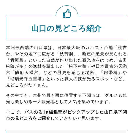
山口の見どころ紹介
本州最西端の山口県は、日本最大級のカルスト台地「秋吉
台」やその地下に広がる「秋芳洞」、断崖の絶景が見られる
「青海島」といった自然が作り出した観光地をはじめ、吉田
松陰が多くの逸材を輩出した「松下村塾」や日本最古の天満
宮「防府天満宮」などの歴史を感じる場所、「錦帯橋」や
「瑠璃光寺五重塔」といった職人の技が光るスポットなど、
見どころがたくさん。
その中でも、本州で最も西に位置する下関市は、グルメも観
光も楽しめる一大観光地として人気を集めています。
そこで、
バスのる.jp編集部がピックアップした山口県下関
市の見どころをご紹介
していきたいと思います。