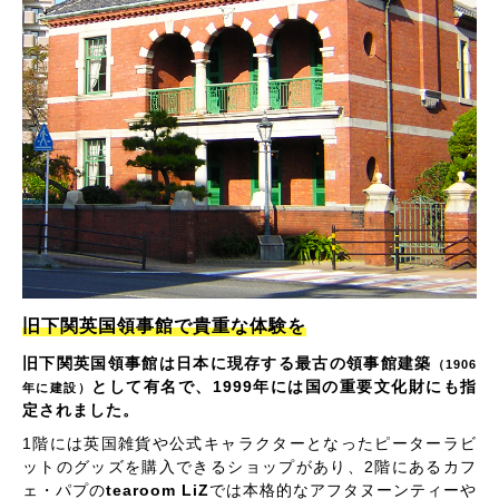
旧下関英国領事館で貴重な体験を
旧下関英国領事館は日本に現存する最古の領事館建築
（1906
として有名で、1999年には国の重要文化財にも指
年に建設）
定されました。
1階には英国雑貨や公式キャラクターとなったピーターラビ
ットのグッズを購入できるショップがあり、2階にあるカフ
ェ・パプの
tearoom LiZ
では本格的なアフタヌーンティーや