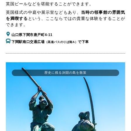
英国ビールなどを堪能することができます。
英国様式の中庭や展示室などもあり、
当時の領事館の雰囲気
を満喫する
という、ここならではの貴重な体験をすることが
できます。
山口県下関市唐戸町4-11
下関駅南口交通広場
で下車
（高速バスのりば南A）
歴史に残る決闘の島を散策