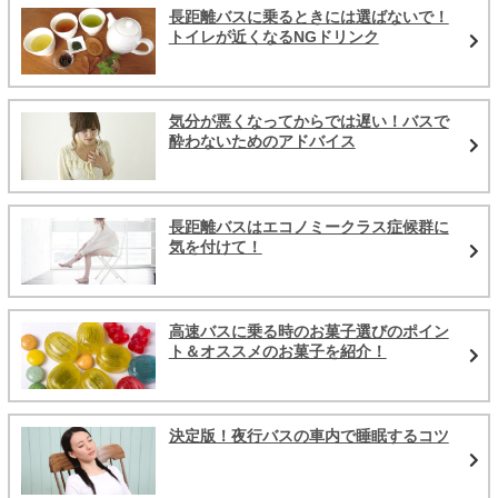
長距離バスに乗るときには選ばないで！
トイレが近くなるNGドリンク
気分が悪くなってからでは遅い！バスで
酔わないためのアドバイス
長距離バスはエコノミークラス症候群に
気を付けて！
高速バスに乗る時のお菓子選びのポイン
ト＆オススメのお菓子を紹介！
決定版！夜行バスの車内で睡眠するコツ