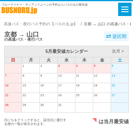
ブルーライナー・サンアンドムーンの予約ならバスのるが最安値
高速バス・夜行バス予約の【バスのる.jp】
京都 → 山口 の高速バス・
京都 → 山口
逆区間
の高速バス・夜行バス
5月最安値カレンダー
次月 >
日
月
火
水
木
金
土
1
2
3
4
5
6
7
8
9
10
11
12
13
14
15
16
17
18
19
20
21
22
23
24
25
26
27
28
29
30
31
日にちをクリックすると、該当日に運行す
は当月最安値
る便の一覧が表示されます。