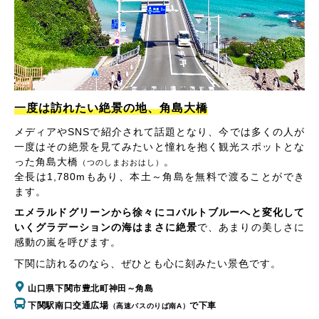
一度は訪れたい絶景の地、角島大橋
メディアやSNSで紹介されて話題となり、今では多くの人が
一度はその絶景を見てみたいと憧れを抱く観光スポットとな
った角島大橋
。
（つのしまおおはし）
全長は1,780mもあり、本土～角島を無料で渡ることができ
ます。
エメラルドグリーンから徐々にコバルトブルーへと変化して
いくグラデーションの海はまさに絶景
で、あまりの美しさに
感動の嵐を呼びます。
下関に訪れるのなら、ぜひとも心に刻みたい景色です。
山口県下関市豊北町神田～角島
下関駅南口交通広場
で下車
（高速バスのりば南A）