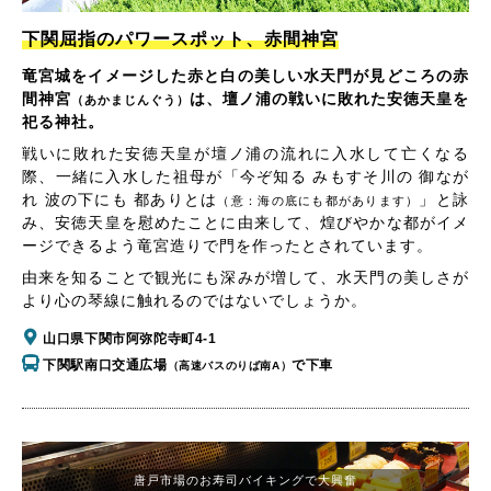
下関屈指のパワースポット、赤間神宮
竜宮城をイメージした赤と白の美しい水天門が見どころの赤
間神宮
は、壇ノ浦の戦いに敗れた安徳天皇を
（あかまじんぐう）
祀る神社。
戦いに敗れた安徳天皇が壇ノ浦の流れに入水して亡くなる
際、一緒に入水した祖母が「今ぞ知る みもすそ川の 御なが
れ 波の下にも 都ありとは
」と詠
（意：海の底にも都があります）
み、安徳天皇を慰めたことに由来して、煌びやかな都がイメ
ージできるよう竜宮造りで門を作ったとされています。
由来を知ることで観光にも深みが増して、水天門の美しさが
より心の琴線に触れるのではないでしょうか。
山口県下関市阿弥陀寺町4-1
下関駅南口交通広場
で下車
（高速バスのりば南A）
唐戸市場のお寿司バイキングで大興奮