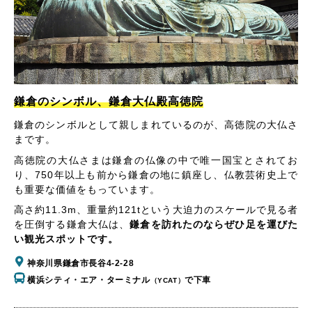
鎌倉のシンボル、鎌倉大仏殿高徳院
鎌倉のシンボルとして親しまれているのが、高徳院の大仏さ
まです。
高徳院の大仏さまは鎌倉の仏像の中で唯一国宝とされてお
り、750年以上も前から鎌倉の地に鎮座し、仏教芸術史上で
も重要な価値をもっています。
高さ約11.3m、重量約121tという大迫力のスケールで見る者
を圧倒する鎌倉大仏は、
鎌倉を訪れたのならぜひ足を運びた
い観光スポットです。
神奈川県鎌倉市長谷4-2-28
横浜シティ・エア・ターミナル
で下車
（YCAT）