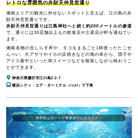
レトロな雰囲気の弁財天仲見世通り
湘南エリアの観光に外せないスポットと言えば、江の島の弁
財天仲見世通りです。
弁財天仲見世通りは江島神社へと続く約200メートルの参道
で、通りには30店舗以上もの飲食店や土産店が軒を連ねてい
ます。
湘南名物の生しらす丼や、タコをまるごと1杯使ったたこせ
んべい、大アサリやイカの浜焼きなどの海の幸から、団子や
アイス最中といった和スイーツなどを散策しながら味わうこ
とができます。
神奈川県藤沢市江の島2-2-7
横浜シティ・エア・ターミナル
で下車
（YCAT）
水族館はデートや家族旅行にオススメ！