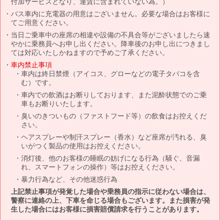
付加サービスとなり、運賃に含まれていない為。）
バス車内に充電器の用意はございません。必要な場合はお客様に
てご用意ください。
当日ご乗車中の座席の相違や設備の不具合等がございましたら速
やかに乗務員へお申し出ください。降車後のお申し出につきまし
ては対応いたしかねますので予めご了承ください。
車内禁止事項
車内は終日禁煙（アイコス、グローなどの電子タバコを含
む）です。
車内での飲酒はお断りしております、また泥酔状態でのご乗
車もお断りいたします。
臭いのきついもの（ファストフード等）の飲食はお控えくだ
さい。
ヘアスプレーや制汗スプレー（香水）など座席が汚れる、臭
いがつく製品の使用はお控えください。
消灯後、他のお客様の睡眠の妨げになる行為（騒ぐ、音漏
れ、スマートフォンの操作）等はお控えください。
暴力行為など、その他迷惑行為
上記禁止事項が発覚した場合や乗務員の指示に従わない場合は、
警察に連絡の上、下車を命じる場合もございます。また損害が発
生した場合にはお客様に損害賠償請求を行うことがあります。