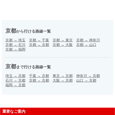
京都
から行ける路線一覧
京都
→
埼玉
京都
→
千葉
京都
→
東京
京都
→
神奈川
京都
→
石川
京都
→
京都
京都
→
大阪
京都
→
山口
京都
→
福岡
京都
まで行ける路線一覧
埼玉
→
京都
千葉
→
京都
東京
→
京都
神奈川
→
京都
石川
→
京都
京都
→
京都
大阪
→
京都
山口
→
京都
福岡
→
京都
重要なご案内