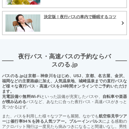
決定版！夜行バスの車内で睡眠するコツ
夜行バス・高速バスの予約ならバ
スのる.jp
バスのる.jpは京都⇔神奈川をはじめ、USJ、京都、名古屋、金沢、
福岡などの主要路線に加え、人気温泉地、城崎温泉までの直行バスな
ど様々な夜行バス・高速バスを24時間オンラインでご予約いただけ
ます。
充電設備
や
無料Wi-Fi
といった設備が充実したバスや、
自転車や楽器
が積み込める
バスなど、あなたに合った夜行バス・高速バスがきっと
見つかるはず。
また、バスを利用した様々なツアーも展開。なかでも
航空祭見学ツア
ー
は
催行率94％を誇る人気ツアー。ブルーインパルス
による感動の
アクロバット飛行は一度見たら病みつきになること間違いなし。男性