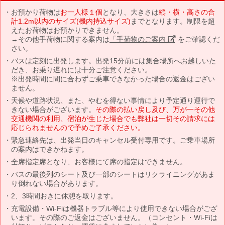
お預かり荷物は
お一人様１個
となり、大きさは
縦・横・高さの合
計1.2m以内のサイズ(機内持込サイズ)
までとなります。制限を超
えたお荷物はお預かりできません。
→その他手荷物に関する案内は
「手荷物のご案内」
をご確認くだ
さい。
バスは定刻に出発します。出発15分前には集合場所へお越しいた
だき、お乗り遅れには十分ご注意ください。
※出発時間に間に合わずご乗車できなかった場合の返金はござい
ません。
天候や道路状況、また、やむを得ない事情により予定通り運行で
きない場合がございます。
その際の払い戻し及び、万が一その他
交通機関の利用、宿泊が生じた場合でも弊社は一切その請求には
応じられませんので予めご了承ください。
緊急連絡先は、出発当日のキャンセル受付専用です。ご乗車場所
の案内はできかねます。
全席指定席となり、お客様にて席の指定はできません。
バスの最後列のシート及び一部のシートはリクライニングがあま
り倒れない場合があります。
2、3時間おきに休憩を取ります。
充電設備・Wi-Fiは機器トラブル等により使用できない場合がござ
います。その際のご返金はございません。（コンセント・Wi-Fiは