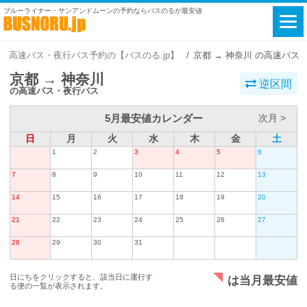
ブルーライナー・サンアンドムーンの予約ならバスのるが最安値
高速バス・夜行バス予約の【バスのる.jp】
京都 → 神奈川 の高速バス
京都 → 神奈川
逆区間
の高速バス・夜行バス
5月最安値カレンダー
次月 >
日
月
火
水
木
金
土
1
2
3
4
5
6
7
8
9
10
11
12
13
14
15
16
17
18
19
20
21
22
23
24
25
26
27
28
29
30
31
日にちをクリックすると、該当日に運行す
は当月最安値
る便の一覧が表示されます。