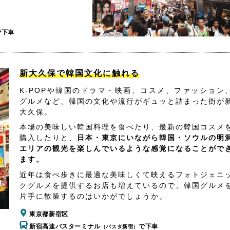
で下車
新大久保で韓国文化に触れる
K-POPや韓国のドラマ・映画、コスメ、ファッション
グルメなど、韓国の文化や流行がギュッと詰まった街が
大久保。
本場の美味しい韓国料理を食べたり、最新の韓国コスメ
購入したりと、
日本・東京にいながら韓国・ソウルの明
エリアの観光を楽しんでいるような感覚になることがで
ます。
近年は食べ歩きに最適な美味しくて映えるフォトジェニ
クグルメを提供するお店も増えているので、韓国グルメ
片手に散策するのはいかがでしょうか。
東京都新宿区
新宿高速バスターミナル
で下車
（バスタ新宿）