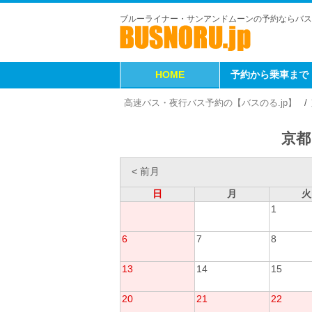
ブルーライナー・サンアンドムーンの予約ならバス
HOME
予約から乗車まで
高速バス・夜行バス予約の【バスのる.jp】
京都
< 前月
日
月
火
1
6
7
8
13
14
15
20
21
22