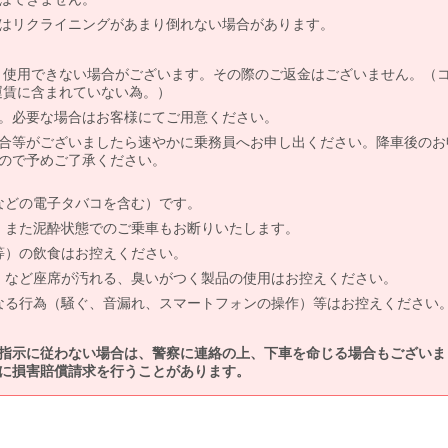
はリクライニングがあまり倒れない場合があります。
より使用できない場合がございます。その際のご返金はございません。（
、運賃に含まれていない為。）
。必要な場合はお客様にてご用意ください。
合等がございましたら速やかに乗務員へお申し出ください。降車後のお
ので予めご了承ください。
などの電子タバコを含む）です。
、また泥酔状態でのご乗車もお断りいたします。
等）の飲食はお控えください。
）など座席が汚れる、臭いがつく製品の使用はお控えください。
なる行為（騒ぐ、音漏れ、スマートフォンの操作）等はお控えください
指示に従わない場合は、警察に連絡の上、下車を命じる場合もございま
に損害賠償請求を行うことがあります。