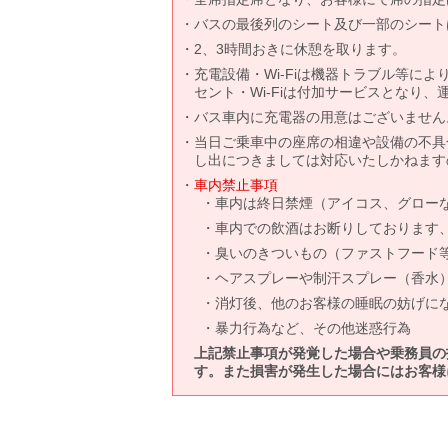
バスの最後列のシート及び一部のシート
2、3時間おきに休憩を取ります。
充電設備・Wi-Fiは機器トラブル等に
セント・Wi-Fiは付加サービスとなり
バス車内に充電器の用意はございません
当日ご乗車中の座席の相違や設備の不具
し出につきましては対応いたしかねます
車内禁止事項
車内は終日禁煙（アイコス、グロー
車内での飲酒はお断りしております
臭いのきついもの（ファストフード
ヘアスプレーや制汗スプレー（香水
消灯後、他のお客様の睡眠の妨げに
暴力行為など、その他迷惑行為
上記禁止事項が発覚した場合や乗務員の
す。また損害が発生した場合にはお客様