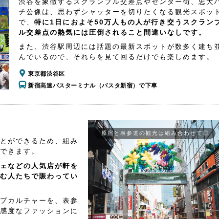
渋谷を象徴するスクランブル交差点やセンター街、忠犬
チ公像は、思わずシャッターを切りたくなる観光スポッ
で、
特に1日におよそ50万人もの人が行き交うスクラン
ル交差点の熱気には圧倒されること間違いなしです。
また、渋谷駅周辺には話題の最新スポットが数多く建ち
んでいるので、それらを見て回るだけでも楽しめます。
東京都渋谷区
新宿高速バスターミナル（バスタ新宿）で下車
原宿と表参道の観光は組み合わせて◎
とができるため、組み
できます。
ェなどの人気店が軒を
む人たちで賑わってい
プカルチャーを、表参
感度なファッションに