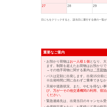
27
28
29
日にちをクリックすると、該当日に運行する便の一覧が
重要なご案内
お預かり荷物は
お一人様１個
となり、大
ます。制限を超えたお荷物はお預かりで
→その他手荷物に関する案内は
「手荷物
バスは定刻に出発します。出発15分前
※出発時間に間に合わずご乗車できなか
天候や道路状況、また、やむを得ない事
び、万が一その他交通機関の利用、宿泊
ください。
緊急連絡先は、出発当日のキャンセル受
全席指定席となり、お客様にて席の指定