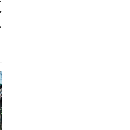
ハ
ト
ブ
並