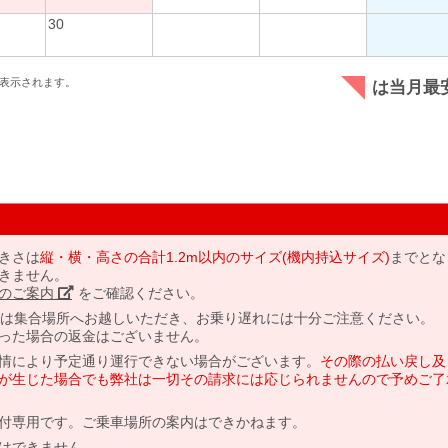
30
表示されます。
は当月最
きさは
縦・横・高さの合計1.2m以内のサイズ(機内持込サイズ)
までとな
きません。
のご案内」
をご確認ください。
には集合場所へお越しいただき、お乗り遅れには十分ご注意ください。
った場合の返金はございません。
情により予定通り運行できない場合がございます。
その際の払い戻し及
が生じた場合でも弊社は一切その請求には応じられませんので予めご了
付専用です。ご乗車場所の案内はできかねます。
はできません。