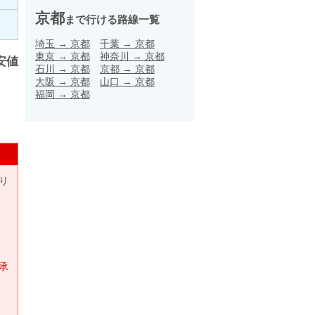
京都
まで行ける路線一覧
埼玉
→
京都
千葉
→
京都
東京
→
京都
神奈川
→
京都
安値
石川
→
京都
京都
→
京都
大阪
→
京都
山口
→
京都
福岡
→
京都
り
承