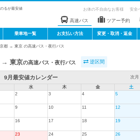
のるが最安値
お体の不自由なお客様
安全
高速バス
ツアー予約
乗車地一覧
お支払い方法
変更・取消・返金
京都 → 東京 の高速バス・夜行バス
 → 東京
逆区間
の高速バス・夜行バス
9月最安値カレンダー
次月 
水
木
金
土
2
3
4
5
9
10
11
12
16
17
18
19
23
24
25
26