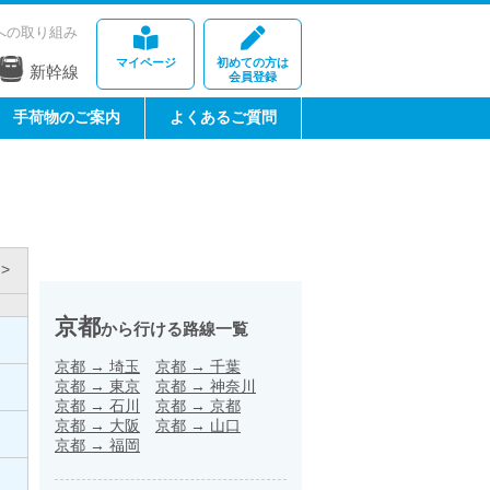
への取り組み
マイページ
初めての方は
新幹線
会員登録
手荷物のご案内
よくあるご質問
>
京都
から行ける路線一覧
京都
→
埼玉
京都
→
千葉
京都
→
東京
京都
→
神奈川
京都
→
石川
京都
→
京都
京都
→
大阪
京都
→
山口
京都
→
福岡