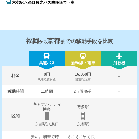
京都駅八条口観光バス乗降場で下車
福岡
京都
までの移動手段を比較
から
高速バス
新幹線・電車
飛行機
0円
16,360円
料金
－
9月の最安値
普通指定席
移動時間
11時間
2時間45分
－
キャナルシティ
博多駅
博多
区間
－
京都駅八条口
京都駅
安い。朝着で時
そこそこ早く快