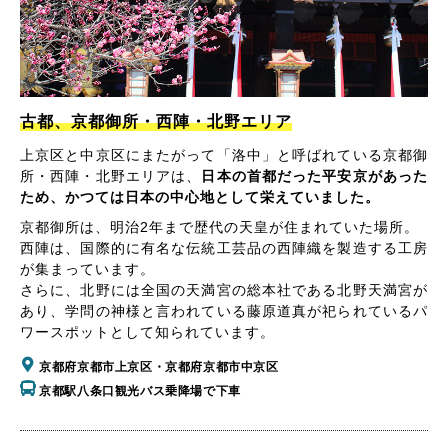
古都、京都御所・西陣・北野エリア
上京区と中京区にまたがって「洛中」と呼ばれている京都御
所・西陣・北野エリアは、
日本の首都だった平安京があった
ため、かつては日本の中心地として栄えていました。
京都御所は、明治2年まで歴代の天皇が住まれていた場所。
西陣は、国際的に有名な伝統工芸品の西陣織を製造する工房
が集まっています。
さらに、北野には全国の天満宮の総本社である北野天満宮が
あり、学問の神様と言われている藤原道真が祀られているパ
ワースポットとして知られています。
京都府京都市上京区・京都府京都市中京区
京都駅八条口観光バス乗降場で下車