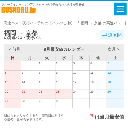
ブルーライナー・サンアンドムーンの予約ならバスのるが最安値
高速バス・夜行バス予約の【バスのる.jp】
福岡 → 京都 の高速バス・
福岡 → 京都
逆区間
の高速バス・夜行バス
9月最安値カレンダー
< 前月
次月 >
日
月
火
水
木
金
土
1
2
3
4
5
6
7
8
9
10
11
12
13
14
15
16
17
18
19
20
21
22
23
24
25
26
27
28
29
30
日にちをクリックすると、該当日に運行す
は当月最安値
る便の一覧が表示されます。