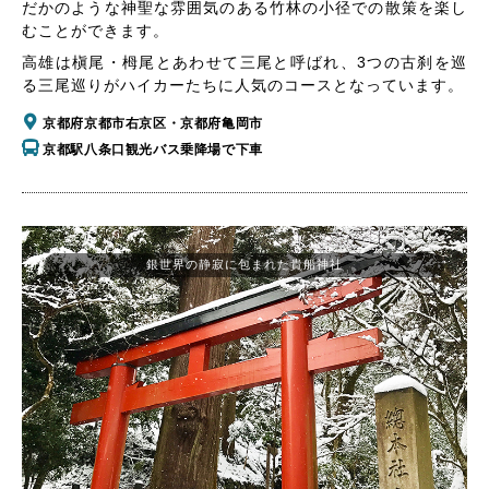
だかのような神聖な雰囲気のある竹林の小径での散策を楽し
むことができます。
高雄は槇尾・栂尾とあわせて三尾と呼ばれ、3つの古刹を巡
る三尾巡りがハイカーたちに人気のコースとなっています。
京都府京都市右京区・京都府亀岡市
京都駅八条口観光バス乗降場で下車
銀世界の静寂に包まれた貴船神社