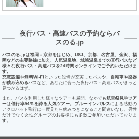
夜行バス・高速バスの予約ならバ
スのる.jp
バスのる.jpは福岡⇔京都をはじめ、USJ、京都、名古屋、金沢、福
岡などの主要路線に加え、人気温泉地、城崎温泉までの直行バスなど
様々な夜行バス・高速バスを24時間オンラインでご予約いただけま
す。
充電設備
や
無料Wi-Fi
といった設備が充実したバスや、
自転車や楽器
が積み込める
バスなど、あなたに合った夜行バス・高速バスがきっと
見つかるはず。
また、バスを利用した様々なツアーも展開。なかでも
航空祭見学ツア
ー
は
催行率94％を誇る人気ツアー。ブルーインパルス
による感動の
アクロバット飛行は一度見たら病みつきになること間違いなし。男性
だけでなく女性グループのお客様にも多数ご参加いただいておりま
す。