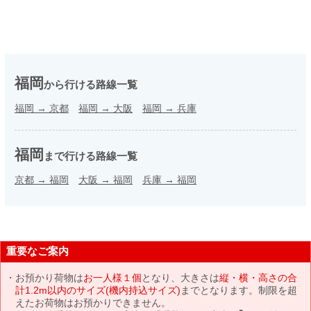
福岡
から行ける路線一覧
福岡
→
京都
福岡
→
大阪
福岡
→
兵庫
福岡
まで行ける路線一覧
京都
→
福岡
大阪
→
福岡
兵庫
→
福岡
重要なご案内
お預かり荷物は
お一人様１個
となり、大きさは
縦・横・高さの合
計1.2m以内のサイズ(機内持込サイズ)
までとなります。制限を超
えたお荷物はお預かりできません。