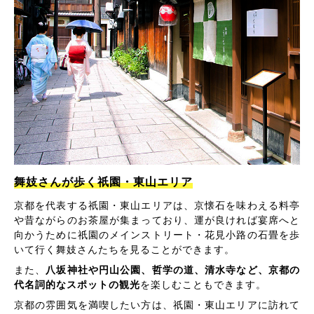
舞妓さんが歩く祇園・東山エリア
京都を代表する祇園・東山エリアは、京懐石を味わえる料亭
や昔ながらのお茶屋が集まっており、運が良ければ宴席へと
向かうために祇園のメインストリート・花見小路の石畳を歩
いて行く舞妓さんたちを見ることができます。
また、
八坂神社や円山公園、哲学の道、清水寺など、京都の
代名詞的なスポットの観光
を楽しむこともできます。
京都の雰囲気を満喫したい方は、祇園・東山エリアに訪れて