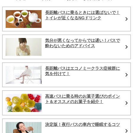
長距離バスに乗るときには選ばないで！
トイレが近くなるNGドリンク
気分が悪くなってからでは遅い！バスで
酔わないためのアドバイス
長距離バスはエコノミークラス症候群に
気を付けて！
高速バスに乗る時のお菓子選びのポイン
ト＆オススメのお菓子を紹介！
決定版！夜行バスの車内で睡眠するコツ