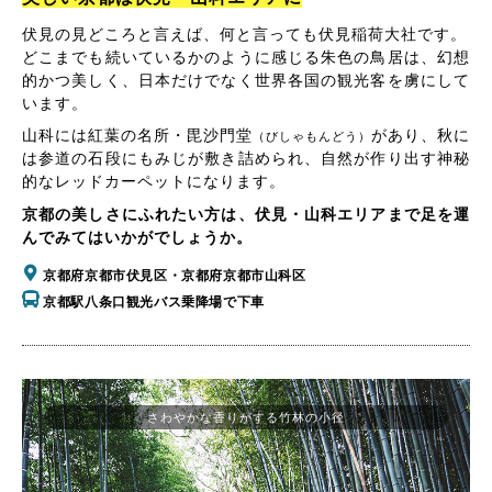
伏見の見どころと言えば、何と言っても伏見稲荷大社です。
どこまでも続いているかのように感じる朱色の鳥居は、幻想
的かつ美しく、日本だけでなく世界各国の観光客を虜にして
います。
山科には紅葉の名所・毘沙門堂
があり、秋に
（びしゃもんどう）
は参道の石段にもみじが敷き詰められ、自然が作り出す神秘
的なレッドカーペットになります。
京都の美しさにふれたい方は、伏見・山科エリアまで足を運
んでみてはいかがでしょうか。
京都府京都市伏見区・京都府京都市山科区
京都駅八条口観光バス乗降場で下車
さわやかな香りがする竹林の小径