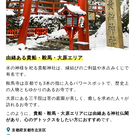
由緒ある貴船・鞍馬・大原エリア
水の神様を祀る貴船神社は、縁結びのご利益や水占みくじで
有名です。
鞍馬寺は京都でも3本の指に入るパワースポットで、歴史上
の人物ともゆかりのあるお寺です。
大原にある三千院は苔の庭園が美しく、癒しを求めた人々が
訪れるお寺です。
このように、
貴船・鞍馬・大原エリアには由緒ある神社仏閣
があり、心のデトックスをしたい方におすすめ
です。
京都府京都市左京区