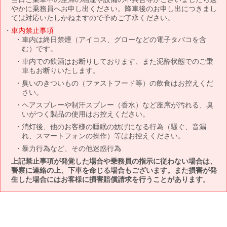
やかに乗務員へお申し出ください。降車後のお申し出につきまし
ては対応いたしかねますので予めご了承ください。
車内禁止事項
車内は終日禁煙（アイコス、グローなどの電子タバコを含
む）です。
車内での飲酒はお断りしております、また泥酔状態でのご乗
車もお断りいたします。
臭いのきついもの（ファストフード等）の飲食はお控えくだ
さい。
ヘアスプレーや制汗スプレー（香水）など座席が汚れる、臭
いがつく製品の使用はお控えください。
消灯後、他のお客様の睡眠の妨げになる行為（騒ぐ、音漏
れ、スマートフォンの操作）等はお控えください。
暴力行為など、その他迷惑行為
上記禁止事項が発覚した場合や乗務員の指示に従わない場合は、
警察に連絡の上、下車を命じる場合もございます。また損害が発
生した場合にはお客様に損害賠償請求を行うことがあります。