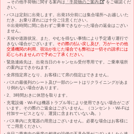
→その他手荷物に関する案内は
「手荷物のご案内」
をご確認くだ
さい。
バスは定刻に出発します。出発15分前には集合場所へお越しいた
だき、お乗り遅れには十分ご注意ください。
※出発時間に間に合わずご乗車できなかった場合の返金はござい
ません。
天候や道路状況、また、やむを得ない事情により予定通り運行で
きない場合がございます。
その際の払い戻し及び、万が一その他
交通機関の利用、宿泊が生じた場合でも弊社は一切その請求には
応じられませんので予めご了承ください。
緊急連絡先は、出発当日のキャンセル受付専用です。ご乗車場所
の案内はできかねます。
全席指定席となり、お客様にて席の指定はできません。
バスの最後列のシート及び一部のシートはリクライニングがあま
り倒れない場合があります。
2、3時間おきに休憩を取ります。
充電設備・Wi-Fiは機器トラブル等により使用できない場合がござ
います。その際のご返金はございません。（コンセント・Wi-Fiは
付加サービスとなり、運賃に含まれていない為。）
バス車内に充電器の用意はございません。必要な場合はお客様に
てご用意ください。
当日ご乗車中の座席の相違や設備の不具合等がございましたら速