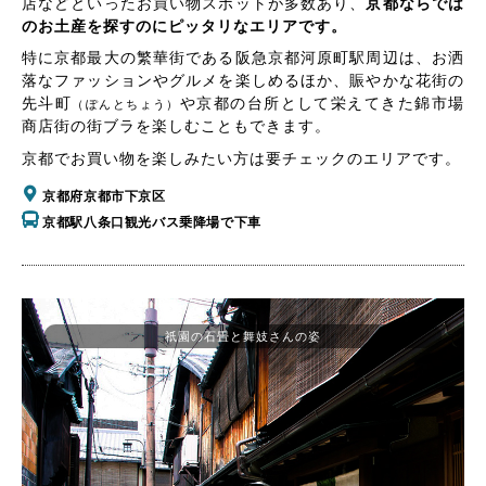
店などといったお買い物スポットが多数あり、
京都ならでは
のお土産を探すのにピッタリなエリアです。
特に京都最大の繁華街である阪急京都河原町駅周辺は、お洒
落なファッションやグルメを楽しめるほか、賑やかな花街の
先斗町
や京都の台所として栄えてきた錦市場
（ぽんとちょう）
商店街の街ブラを楽しむこともできます。
京都でお買い物を楽しみたい方は要チェックのエリアです。
京都府京都市下京区
京都駅八条口観光バス乗降場で下車
祇園の石畳と舞妓さんの姿