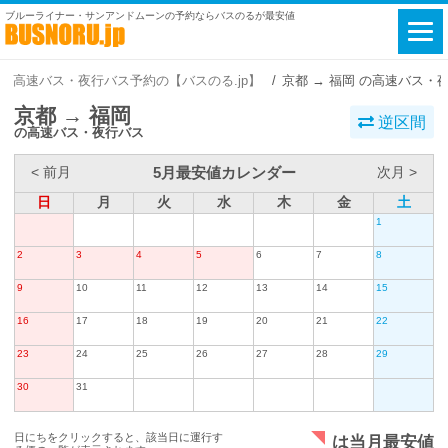
ブルーライナー・サンアンドムーンの予約ならバスのるが最安値
高速バス・夜行バス予約の【バスのる.jp】
京都 → 福岡 の高速バス・
京都 → 福岡
逆区間
の高速バス・夜行バス
5月最安値カレンダー
< 前月
次月 >
日
月
火
水
木
金
土
1
2
3
4
5
6
7
8
9
10
11
12
13
14
15
16
17
18
19
20
21
22
23
24
25
26
27
28
29
30
31
日にちをクリックすると、該当日に運行す
は当月最安値