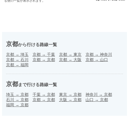
る便の一覧が表示されます。
京都
から行ける路線一覧
京都
→
埼玉
京都
→
千葉
京都
→
東京
京都
→
神奈川
京都
→
石川
京都
→
京都
京都
→
大阪
京都
→
山口
京都
→
福岡
京都
まで行ける路線一覧
埼玉
→
京都
千葉
→
京都
東京
→
京都
神奈川
→
京都
石川
→
京都
京都
→
京都
大阪
→
京都
山口
→
京都
福岡
→
京都