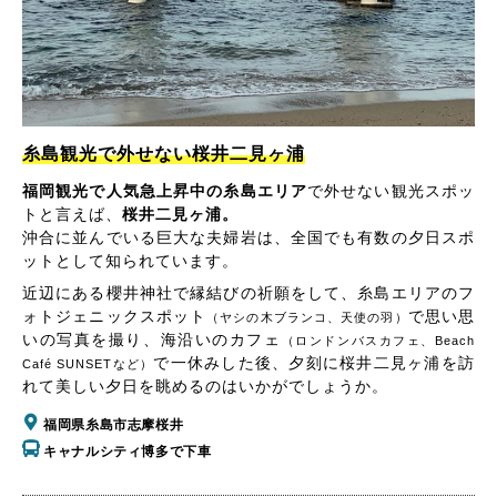
糸島観光で外せない桜井二見ヶ浦
福岡観光で人気急上昇中の糸島エリア
で外せない観光スポッ
トと言えば、
桜井二見ヶ浦。
沖合に並んでいる巨大な夫婦岩は、全国でも有数の夕日スポ
ットとして知られています。
近辺にある櫻井神社で縁結びの祈願をして、糸島エリアのフ
ォトジェニックスポット
で思い思
（ヤシの木ブランコ、天使の羽）
いの写真を撮り、海沿いのカフェ
（ロンドンバスカフェ、Beach
で一休みした後、夕刻に桜井二見ヶ浦を訪
Café SUNSETなど）
れて美しい夕日を眺めるのはいかがでしょうか。
福岡県糸島市志摩桜井
キャナルシティ博多で下車