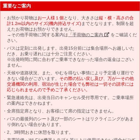
重要なご案内
お預かり荷物は
お一人様１個
となり、大きさは
縦・横・高さの合
計1.2m以内のサイズ(機内持込サイズ)
までとなります。制限を超
えたお荷物はお預かりできません。
→その他手荷物に関する案内は
「手荷物のご案内」
をご確認くだ
さい。
バスは定刻に出発します。出発15分前には集合場所へお越しいた
だき、お乗り遅れには十分ご注意ください。
※出発時間に間に合わずご乗車できなかった場合の返金はござい
ません。
天候や道路状況、また、やむを得ない事情により予定通り運行で
きない場合がございます。
その際の払い戻し及び、万が一その他
交通機関の利用、宿泊が生じた場合でも弊社は一切その請求には
応じられませんので予めご了承ください。
緊急連絡先は、出発当日のキャンセル受付専用です。ご乗車場所
の案内はできかねます。
全席指定席となり、お客様にて席の指定はできません。
バスの最後列のシート及び一部のシートはリクライニングがあま
り倒れない場合があります。
2、3時間おきに休憩を取ります。
充電設備・Wi-Fiは機器トラブル等により使用できない場合がござ