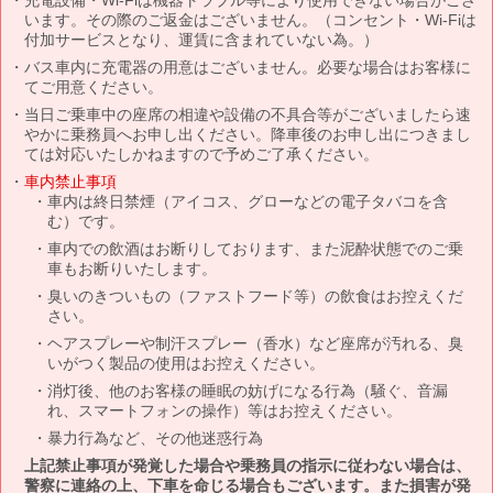
います。その際のご返金はございません。（コンセント・Wi-Fiは
付加サービスとなり、運賃に含まれていない為。）
バス車内に充電器の用意はございません。必要な場合はお客様に
てご用意ください。
当日ご乗車中の座席の相違や設備の不具合等がございましたら速
やかに乗務員へお申し出ください。降車後のお申し出につきまし
ては対応いたしかねますので予めご了承ください。
車内禁止事項
車内は終日禁煙（アイコス、グローなどの電子タバコを含
む）です。
車内での飲酒はお断りしております、また泥酔状態でのご乗
車もお断りいたします。
臭いのきついもの（ファストフード等）の飲食はお控えくだ
さい。
ヘアスプレーや制汗スプレー（香水）など座席が汚れる、臭
いがつく製品の使用はお控えください。
消灯後、他のお客様の睡眠の妨げになる行為（騒ぐ、音漏
れ、スマートフォンの操作）等はお控えください。
暴力行為など、その他迷惑行為
上記禁止事項が発覚した場合や乗務員の指示に従わない場合は、
警察に連絡の上、下車を命じる場合もございます。また損害が発