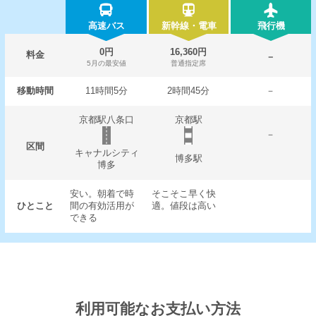
高速バス
新幹線・電車
飛行機
0円
16,360円
料金
－
5月の最安値
普通指定席
移動時間
11時間5分
2時間45分
－
京都駅八条口
京都駅
－
区間
キャナルシティ
博多駅
博多
安い。朝着で時
そこそこ早く快
ひとこと
間の有効活用が
適。値段は高い
できる
利用可能なお支払い方法