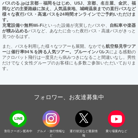
バスのる.jpは京都⇔福岡をはじめ、USJ、京都、名古屋、金沢、福
岡などの主要路線に加え、人気温泉地、城崎温泉までの直行バスなど
様々な夜行バス・高速バスを24時間オンラインでご予約いただけま
す。
充電設備
や
無料Wi-Fi
といった設備が充実したバスや、
自転車や楽器
が積み込める
バスなど、あなたに合った夜行バス・高速バスがきっと
見つかるはず。
また、バスを利用した様々なツアーも展開。なかでも
航空祭見学ツア
ー
は
催行率94％を誇る人気ツアー。ブルーインパルス
による感動の
アクロバット飛行は一度見たら病みつきになること間違いなし。男性
だけでなく女性グループのお客様にも多数ご参加いただいておりま
す。
フォロワー、お友達募集中
割引クーポン配布中
グルメ・旅行情報な
運行状況など最新情
乗り場案内など
ど
報