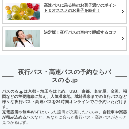
高速バスに乗る時のお菓子選びのポイン
ト＆オススメのお菓子を紹介！
決定版！夜行バスの車内で睡眠するコツ
夜行バス・高速バスの予約ならバ
スのる.jp
バスのる.jpは京都⇔埼玉をはじめ、USJ、京都、名古屋、金沢、福
岡などの主要路線に加え、人気温泉地、城崎温泉までの直行バスなど
様々な夜行バス・高速バスを24時間オンラインでご予約いただけま
す。
充電設備
や
無料Wi-Fi
といった設備が充実したバスや、
自転車や楽器
が積み込める
バスなど、あなたに合った夜行バス・高速バスがきっと
見つかるはず。