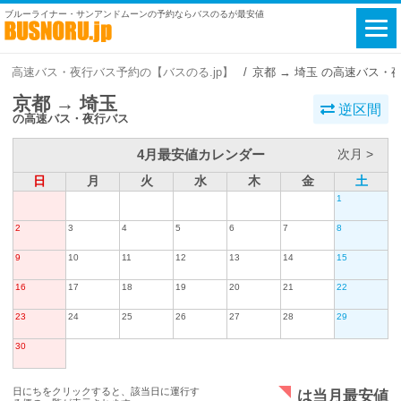
ブルーライナー・サンアンドムーンの予約ならバスのるが最安値
高速バス・夜行バス予約の【バスのる.jp】
京都 → 埼玉 の高速バス・
京都 → 埼玉
逆区間
の高速バス・夜行バス
4月最安値カレンダー
次月 >
日
月
火
水
木
金
土
1
2
3
4
5
6
7
8
9
10
11
12
13
14
15
16
17
18
19
20
21
22
23
24
25
26
27
28
29
30
日にちをクリックすると、該当日に運行す
は当月最安値