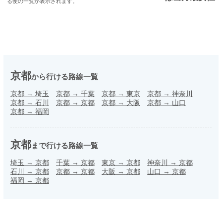
る便の一覧が表示されます。
京都
から行ける路線一覧
京都
→
埼玉
京都
→
千葉
京都
→
東京
京都
→
神奈川
京都
→
石川
京都
→
京都
京都
→
大阪
京都
→
山口
京都
→
福岡
京都
まで行ける路線一覧
埼玉
→
京都
千葉
→
京都
東京
→
京都
神奈川
→
京都
石川
→
京都
京都
→
京都
大阪
→
京都
山口
→
京都
福岡
→
京都