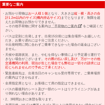
重要なご案内
お預かり荷物は
お一人様１個
となり、大きさは
縦・横・高さの合
計1.2m以内のサイズ(機内持込サイズ)
までとなります。制限を超
えたお荷物はお預かりできません。
→その他手荷物に関する案内は
「手荷物のご案内」
をご確認くだ
さい。
バスは定刻に出発します。出発15分前には集合場所へお越しいた
だき、お乗り遅れには十分ご注意ください。
※出発時間に間に合わずご乗車できなかった場合の返金はござい
ません。
天候や道路状況、また、やむを得ない事情により予定通り運行で
きない場合がございます。
その際の払い戻し及び、万が一その他
交通機関の利用、宿泊が生じた場合でも弊社は一切その請求には
応じられませんので予めご了承ください。
緊急連絡先は、出発当日のキャンセル受付専用です。ご乗車場所
の案内はできかねます。
全席指定席となり、お客様にて席の指定はできません。
バスの最後列のシート及び一部のシートはリクライニングがあま
り倒れない場合があります。
2、3時間おきに休憩を取ります。
充電設備・Wi-Fiは機器トラブル等により使用できない場合がござ