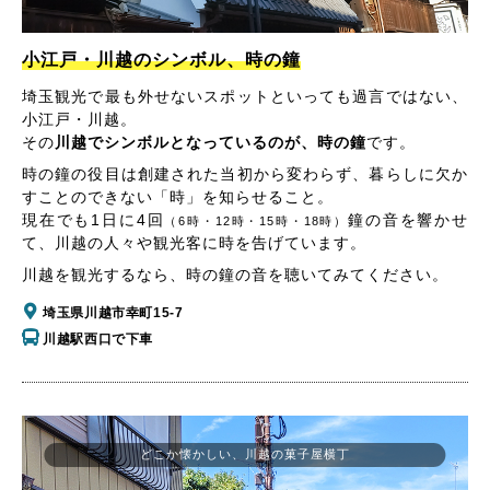
小江戸・川越のシンボル、時の鐘
埼玉観光で最も外せないスポットといっても過言ではない、
小江戸・川越。
その
川越でシンボルとなっているのが、時の鐘
です。
時の鐘の役目は創建された当初から変わらず、暮らしに欠か
すことのできない「時」を知らせること。
現在でも1日に4回
鐘の音を響かせ
（6時・12時・15時・18時）
て、川越の人々や観光客に時を告げています。
川越を観光するなら、時の鐘の音を聴いてみてください。
埼玉県川越市幸町15-7
川越駅西口で下車
どこか懐かしい、川越の菓子屋横丁