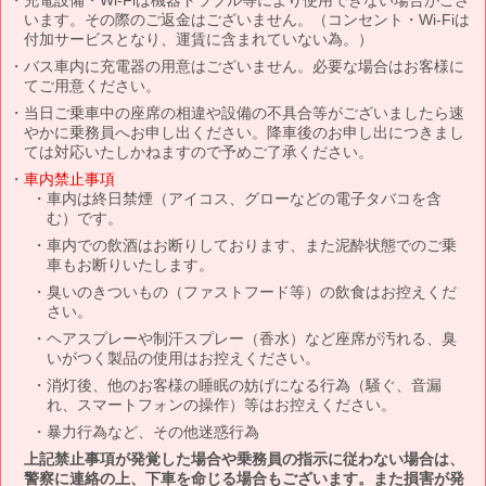
います。その際のご返金はございません。（コンセント・Wi-Fiは
付加サービスとなり、運賃に含まれていない為。）
バス車内に充電器の用意はございません。必要な場合はお客様に
てご用意ください。
当日ご乗車中の座席の相違や設備の不具合等がございましたら速
やかに乗務員へお申し出ください。降車後のお申し出につきまし
ては対応いたしかねますので予めご了承ください。
車内禁止事項
車内は終日禁煙（アイコス、グローなどの電子タバコを含
む）です。
車内での飲酒はお断りしております、また泥酔状態でのご乗
車もお断りいたします。
臭いのきついもの（ファストフード等）の飲食はお控えくだ
さい。
ヘアスプレーや制汗スプレー（香水）など座席が汚れる、臭
いがつく製品の使用はお控えください。
消灯後、他のお客様の睡眠の妨げになる行為（騒ぐ、音漏
れ、スマートフォンの操作）等はお控えください。
暴力行為など、その他迷惑行為
上記禁止事項が発覚した場合や乗務員の指示に従わない場合は、
警察に連絡の上、下車を命じる場合もございます。また損害が発