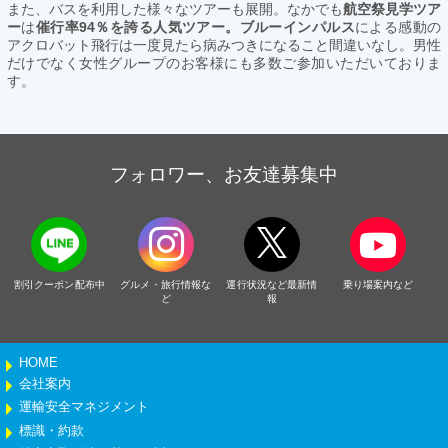
また、バスを利用した様々なツアーも展開。なかでも
航空祭見学ツア
ー
は
催行率94％を誇る人気ツアー。ブルーインパルス
による感動の
アクロバット飛行は一度見たら病みつきになること間違いなし。男性
だけでなく女性グループのお客様にも多数ご参加いただいておりま
す。
フォロワー、お友達募集中
割引クーポン配布中
グルメ・旅行情報な
運行状況など最新情
乗り場案内など
ど
報
HOME
会社案内
運輸安全マネジメント
標識・約款