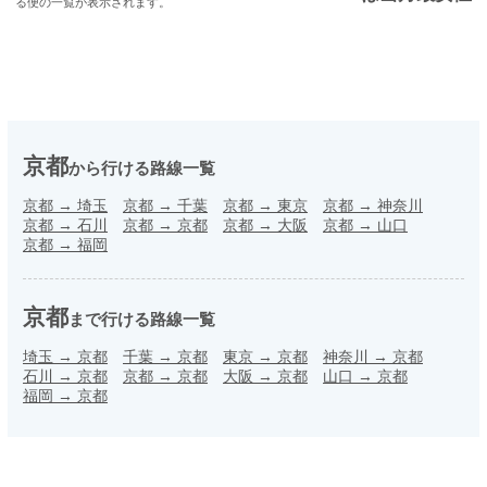
る便の一覧が表示されます。
京都
から行ける路線一覧
京都
→
埼玉
京都
→
千葉
京都
→
東京
京都
→
神奈川
京都
→
石川
京都
→
京都
京都
→
大阪
京都
→
山口
京都
→
福岡
京都
まで行ける路線一覧
埼玉
→
京都
千葉
→
京都
東京
→
京都
神奈川
→
京都
石川
→
京都
京都
→
京都
大阪
→
京都
山口
→
京都
福岡
→
京都