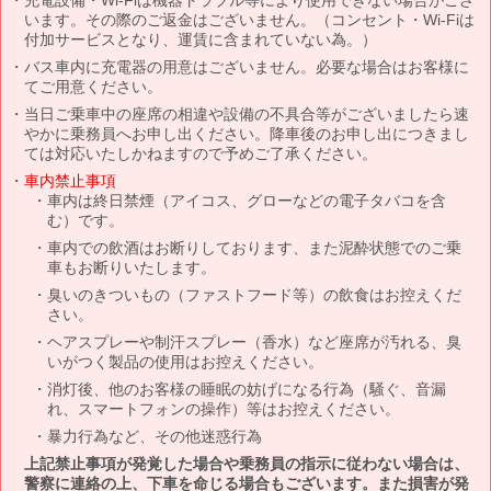
います。その際のご返金はございません。（コンセント・Wi-Fiは
付加サービスとなり、運賃に含まれていない為。）
バス車内に充電器の用意はございません。必要な場合はお客様に
てご用意ください。
当日ご乗車中の座席の相違や設備の不具合等がございましたら速
やかに乗務員へお申し出ください。降車後のお申し出につきまし
ては対応いたしかねますので予めご了承ください。
車内禁止事項
車内は終日禁煙（アイコス、グローなどの電子タバコを含
む）です。
車内での飲酒はお断りしております、また泥酔状態でのご乗
車もお断りいたします。
臭いのきついもの（ファストフード等）の飲食はお控えくだ
さい。
ヘアスプレーや制汗スプレー（香水）など座席が汚れる、臭
いがつく製品の使用はお控えください。
消灯後、他のお客様の睡眠の妨げになる行為（騒ぐ、音漏
れ、スマートフォンの操作）等はお控えください。
暴力行為など、その他迷惑行為
上記禁止事項が発覚した場合や乗務員の指示に従わない場合は、
警察に連絡の上、下車を命じる場合もございます。また損害が発