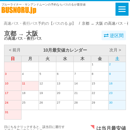
ブルーライナー・サンアンドムーンの予約ならバスのるが最安値
高速バス・夜行バス予約の【バスのる.jp】
京都 → 大阪 の高速バス・
京都 → 大阪
逆区間
の高速バス・夜行バス
10月最安値カレンダー
< 前月
次月 >
日
月
火
水
木
金
土
1
2
3
4
5
6
7
8
9
10
11
12
13
14
15
16
17
18
19
20
21
22
23
24
25
26
27
28
29
30
31
日にちをクリックすると、該当日に運行す
は当月最安値