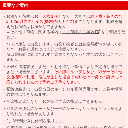
重要なご案内
お預かり荷物は
お一人様１個
となり、大きさは
縦・横・高さの合
計1.2m以内のサイズ(機内持込サイズ)
までとなります。制限を超
えたお荷物はお預かりできません。
→その他手荷物に関する案内は
「手荷物のご案内」
をご確認くだ
さい。
バスは定刻に出発します。出発15分前には集合場所へお越しいた
だき、お乗り遅れには十分ご注意ください。
※出発時間に間に合わずご乗車できなかった場合の返金はござい
ません。
天候や道路状況、また、やむを得ない事情により予定通り運行で
きない場合がございます。
その際の払い戻し及び、万が一その他
交通機関の利用、宿泊が生じた場合でも弊社は一切その請求には
応じられませんので予めご了承ください。
緊急連絡先は、出発当日のキャンセル受付専用です。ご乗車場所
の案内はできかねます。
全席指定席となり、お客様にて席の指定はできません。
バスの最後列のシート及び一部のシートはリクライニングがあま
り倒れない場合があります。
2、3時間おきに休憩を取ります。
充電設備・Wi-Fiは機器トラブル等により使用できない場合がござ