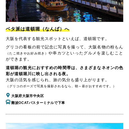
ベタ派は道頓堀（なんば）へ
大阪を代表する観光スポットといえば、道頓堀です。
グリコの看板の前で記念に写真を撮って、大阪名物の粉もん
や串カツといったグルメを楽しむこと
（たこ焼きやお好み焼き）
ができます。
道頓堀の観光におすすめの時間帯は、さまざまなネオンの色
彩が道頓堀川に映し出される夜。
大阪の活気を感じられ、旅の気分も盛り上がります。
（グリコのポーズで写真を撮影されるなら、朝～昼がおすすめです。）
大阪府大阪市中央区
難波OCATバスターミナルで下車