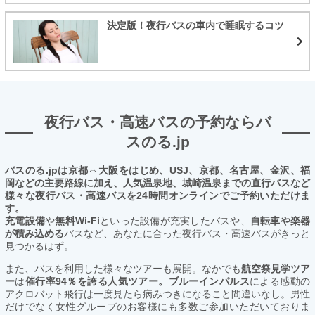
決定版！夜行バスの車内で睡眠するコツ
夜行バス・高速バスの予約ならバ
スのる.jp
バスのる.jpは京都⇔大阪をはじめ、USJ、京都、名古屋、金沢、福
岡などの主要路線に加え、人気温泉地、城崎温泉までの直行バスなど
様々な夜行バス・高速バスを24時間オンラインでご予約いただけま
す。
充電設備
や
無料Wi-Fi
といった設備が充実したバスや、
自転車や楽器
が積み込める
バスなど、あなたに合った夜行バス・高速バスがきっと
見つかるはず。
また、バスを利用した様々なツアーも展開。なかでも
航空祭見学ツア
ー
は
催行率94％を誇る人気ツアー。ブルーインパルス
による感動の
アクロバット飛行は一度見たら病みつきになること間違いなし。男性
だけでなく女性グループのお客様にも多数ご参加いただいておりま