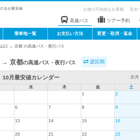
のるが最安値
お体の不自由なお客様
安全
高速バス
ツアー予約
乗車地一覧
お支払い方法
変更・取消・返金
山口 → 京都 の高速バス・夜行バス
 → 京都
逆区間
の高速バス・夜行バス
10月最安値カレンダー
次月 
水
木
金
土
1
2
6
7
8
9
13
14
15
16
20
21
22
23