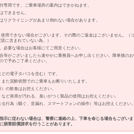
付専用です。ご乗車場所の案内はできかねます。
はできません。
はリクライニングがあまり倒れない場合があります。
より使用できない場合がございます。その際のご返金はございません。（
、運賃に含まれていない為。）
。必要な場合はお客様にてご用意ください。
合等がございましたら速やかに乗務員へお申し出ください。降車後のお
ので予めご了承ください。
などの電子タバコを含む）です。
、また泥酔状態でのご乗車もお断りいたします。
等）の飲食はお控えください。
）など座席が汚れる、臭いがつく製品の使用はお控えください。
なる行為（騒ぐ、音漏れ、スマートフォンの操作）等はお控えください
指示に従わない場合は、警察に連絡の上、下車を命じる場合もございま
に損害賠償請求を行うことがあります。