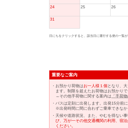
24
25
26
31
日にちをクリックすると、該当日に運行する便の一覧が
重要なご案内
お預かり荷物は
お一人様１個
となり、大
ます。制限を超えたお荷物はお預かりで
→その他手荷物に関する案内は
「手荷物
バスは定刻に出発します。出発15分前
※出発時間に間に合わずご乗車できなか
天候や道路状況、また、やむを得ない事
び、万が一その他交通機関の利用、宿泊
ください。