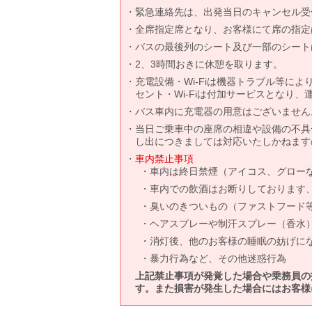
緊急連絡先は、出発当日のキャンセル受
全席指定席となり、お客様にて席の指定
バスの最後列のシート及び一部のシート
2、3時間おきに休憩を取ります。
充電設備・Wi-Fiは機器トラブル等に
セント・Wi-Fiは付加サービスとなり
バス車内に充電器の用意はございません
当日ご乗車中の座席の相違や設備の不具
し出につきましては対応いたしかねます
車内禁止事項
車内は終日禁煙（アイコス、グロー
車内での飲酒はお断りしております
臭いのきついもの（ファストフード
ヘアスプレーや制汗スプレー（香水
消灯後、他のお客様の睡眠の妨げに
暴力行為など、その他迷惑行為
上記禁止事項が発覚した場合や乗務員の
す。また損害が発生した場合にはお客様