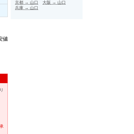
京都
→
山口
大阪
→
山口
兵庫
→
山口
安値
り
承