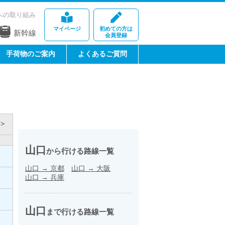
への取り組み
マイページ
初めての方は
新幹線
会員登録
手荷物のご案内
よくあるご質問
>
山口
から行ける路線一覧
山口
→
京都
山口
→
大阪
山口
→
兵庫
山口
まで行ける路線一覧