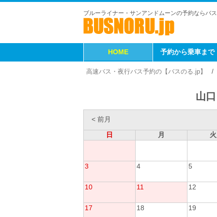
ブルーライナー・サンアンドムーンの予約ならバス
HOME
予約から乗車まで
高速バス・夜行バス予約の【バスのる.jp】
山口
< 前月
日
月
火
3
4
5
10
11
12
17
18
19