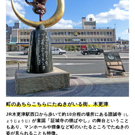
町のあちらこちらにたぬきがいる街、木更津
JR木更津駅西口から歩いて約10分程の場所にある證誠寺
（し
が童謡「証城寺の狸ばやし」の舞台ということ
ょうじょうじ）
もあり、マンホールや狸像など町のいたるところでたぬきの
姿が見られることも特徴。