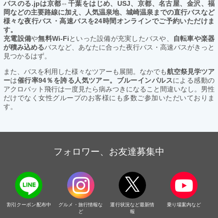
バスのる.jpは京都⇔千葉をはじめ、USJ、京都、名古屋、金沢、福
岡などの主要路線に加え、人気温泉地、城崎温泉までの直行バスなど
様々な夜行バス・高速バスを24時間オンラインでご予約いただけま
す。
充電設備
や
無料Wi-Fi
といった設備が充実したバスや、
自転車や楽器
が積み込める
バスなど、あなたに合った夜行バス・高速バスがきっと
見つかるはず。
また、バスを利用した様々なツアーも展開。なかでも
航空祭見学ツア
ー
は
催行率94％を誇る人気ツアー。ブルーインパルス
による感動の
アクロバット飛行は一度見たら病みつきになること間違いなし。男性
だけでなく女性グループのお客様にも多数ご参加いただいておりま
す。
フォロワー、お友達募集中
割引クーポン配布中
グルメ・旅行情報な
運行状況など最新情
乗り場案内など
ど
報