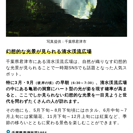
写真提供：千葉県君津市
幻想的な光景が見られる清水渓流広場
千葉県君津市にある清水渓流広場は、自然が織りなす幻想的
な光景が見られることで一時期SNSでも話題となった人気ス
ポット。
特に3月・9月
の早朝
、清水渓流広場
（彼岸の頃）
（6:30～7:30）
の中にある亀岩の洞窟にハート型の光が姿を現す確率が高ま
ると、ここでしか見られない幻想的な光景を一目見ようと世
代を問わずたくさんの人が訪れます。
その他にも、5月下旬～8月下旬頃にはホタル、6月中旬～7
月上旬には紫陽花、11月下旬～12月上旬には紅葉など、季
節の移ろいとともに変わる景色を楽しむことができます。
千葉県君津市笹1954