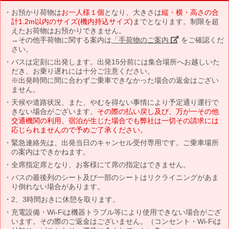
お預かり荷物は
お一人様１個
となり、大きさは
縦・横・高さの合
計1.2m以内のサイズ(機内持込サイズ)
までとなります。制限を超
えたお荷物はお預かりできません。
→その他手荷物に関する案内は
「手荷物のご案内」
をご確認くだ
さい。
バスは定刻に出発します。出発15分前には集合場所へお越しいた
だき、お乗り遅れには十分ご注意ください。
※出発時間に間に合わずご乗車できなかった場合の返金はござい
ません。
天候や道路状況、また、やむを得ない事情により予定通り運行で
きない場合がございます。
その際の払い戻し及び、万が一その他
交通機関の利用、宿泊が生じた場合でも弊社は一切その請求には
応じられませんので予めご了承ください。
緊急連絡先は、出発当日のキャンセル受付専用です。ご乗車場所
の案内はできかねます。
全席指定席となり、お客様にて席の指定はできません。
バスの最後列のシート及び一部のシートはリクライニングがあま
り倒れない場合があります。
2、3時間おきに休憩を取ります。
充電設備・Wi-Fiは機器トラブル等により使用できない場合がござ
います。その際のご返金はございません。（コンセント・Wi-Fiは