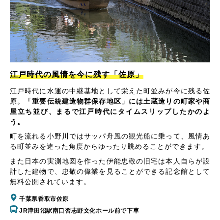
江戸時代の風情を今に残す「佐原」
江戸時代に水運の中継基地として栄えた町並みが今に残る佐
原。
「重要伝統建造物群保存地区」には土蔵造りの町家や商
屋立ち並び、まるで江戸時代にタイムスリップしたかのよ
う。
町を流れる小野川ではサッパ舟風の観光船に乗って、風情あ
る町並みを違った角度からゆったり眺めることができます。
また日本の実測地図を作った伊能忠敬の旧宅は本人自らが設
計した建物で、忠敬の偉業を見ることができる記念館として
無料公開されています。
千葉県香取市佐原
JR津田沼駅南口習志野文化ホール前で下車