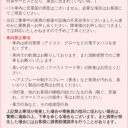
付加サービスとなり、運賃に含まれていない為。）
バス車内に充電器の用意はございません。必要な場合はお客様に
てご用意ください。
当日ご乗車中の座席の相違や設備の不具合等がございましたら速
やかに乗務員へお申し出ください。降車後のお申し出につきまし
ては対応いたしかねますので予めご了承ください。
車内禁止事項
車内は終日禁煙（アイコス、グローなどの電子タバコを含
む）です。
車内での飲酒はお断りしております、また泥酔状態でのご乗
車もお断りいたします。
臭いのきついもの（ファストフード等）の飲食はお控えくだ
さい。
ヘアスプレーや制汗スプレー（香水）など座席が汚れる、臭
いがつく製品の使用はお控えください。
消灯後、他のお客様の睡眠の妨げになる行為（騒ぐ、音漏
れ、スマートフォンの操作）等はお控えください。
暴力行為など、その他迷惑行為
上記禁止事項が発覚した場合や乗務員の指示に従わない場合は、
警察に連絡の上、下車を命じる場合もございます。また損害が発
生した場合にはお客様に損害賠償請求を行うことがあります。