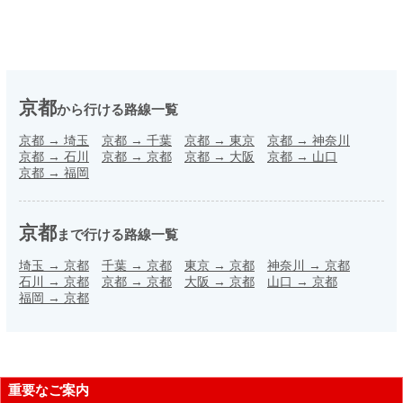
京都
から行ける路線一覧
京都
→
埼玉
京都
→
千葉
京都
→
東京
京都
→
神奈川
京都
→
石川
京都
→
京都
京都
→
大阪
京都
→
山口
京都
→
福岡
京都
まで行ける路線一覧
埼玉
→
京都
千葉
→
京都
東京
→
京都
神奈川
→
京都
石川
→
京都
京都
→
京都
大阪
→
京都
山口
→
京都
福岡
→
京都
重要なご案内