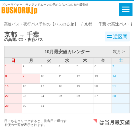
ブルーライナー・サンアンドムーンの予約ならバスのるが最安値
高速バス・夜行バス予約の【バスのる.jp】
京都 → 千葉 の高速バス・
京都 → 千葉
逆区間
の高速バス・夜行バス
10月最安値カレンダー
次月 >
日
月
火
水
木
金
土
1
2
3
4
5
6
7
8
9
10
11
12
13
14
15
16
17
18
19
20
21
22
23
24
25
26
27
28
29
30
31
日にちをクリックすると、該当日に運行す
は当月最安値
る便の一覧が表示されます。