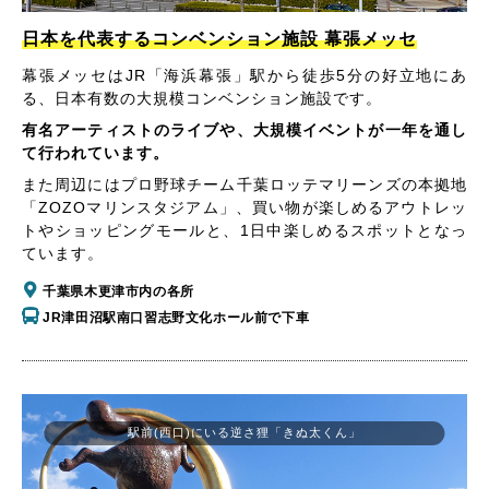
日本を代表するコンベンション施設 幕張メッセ
幕張メッセはJR「海浜幕張」駅から徒歩5分の好立地にあ
る、日本有数の大規模コンベンション施設です。
有名アーティストのライブや、大規模イベントが一年を通し
て行われています。
また周辺にはプロ野球チーム千葉ロッテマリーンズの本拠地
「ZOZOマリンスタジアム」、買い物が楽しめるアウトレッ
トやショッピングモールと、1日中楽しめるスポットとなっ
ています。
千葉県木更津市内の各所
JR津田沼駅南口習志野文化ホール前で下車
駅前(西口)にいる逆さ狸「きぬ太くん」