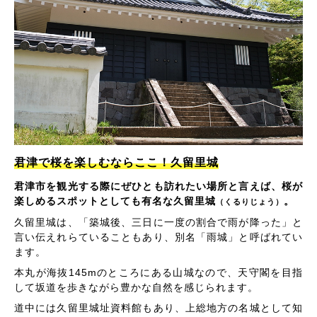
君津で桜を楽しむならここ！久留里城
君津市を観光する際にぜひとも訪れたい場所と言えば、桜が
楽しめるスポットとしても有名な久留里城
。
（くるりじょう）
久留里城は、「築城後、三日に一度の割合で雨が降った」と
言い伝えれらていることもあり、別名「雨城」と呼ばれてい
ます。
本丸が海抜145mのところにある山城なので、天守閣を目指
して坂道を歩きながら豊かな自然を感じられます。
道中には久留里城址資料館もあり、上総地方の名城として知