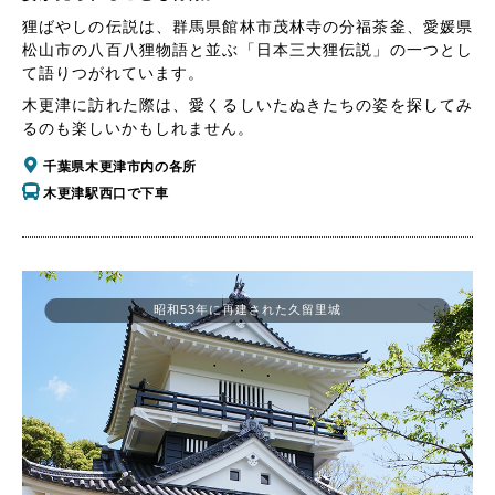
狸ばやしの伝説は、群馬県館林市茂林寺の分福茶釜、愛媛県
松山市の八百八狸物語と並ぶ「日本三大狸伝説」の一つとし
て語りつがれています。
木更津に訪れた際は、愛くるしいたぬきたちの姿を探してみ
るのも楽しいかもしれません。
千葉県木更津市内の各所
木更津駅西口で下車
昭和53年に再建された久留里城