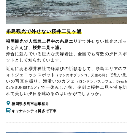
糸島観光で外せない桜井二見ヶ浦
福岡観光で人気急上昇中の糸島エリア
で外せない観光スポッ
トと言えば、
桜井二見ヶ浦。
沖合に並んでいる巨大な夫婦岩は、全国でも有数の夕日スポ
ットとして知られています。
近辺にある櫻井神社で縁結びの祈願をして、糸島エリアのフ
ォトジェニックスポット
で思い思
（ヤシの木ブランコ、天使の羽）
いの写真を撮り、海沿いのカフェ
（ロンドンバスカフェ、Beach
で一休みした後、夕刻に桜井二見ヶ浦を訪
Café SUNSETなど）
れて美しい夕日を眺めるのはいかがでしょうか。
福岡県糸島市志摩桜井
キャナルシティ博多で下車