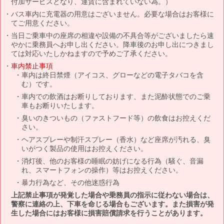
付加サービスとなり、運賃に含まれていない為。）
バス車内に充電器の用意はございません。必要な場合はお客様に
てご用意ください。
当日ご乗車中の座席の相違や設備の不具合等がございましたら速
やかに乗務員へお申し出ください。降車後のお申し出につきまし
ては対応いたしかねますので予めご了承ください。
車内禁止事項
車内は終日禁煙（アイコス、グローなどの電子タバコを含
む）です。
車内での飲酒はお断りしております、また泥酔状態でのご乗
車もお断りいたします。
臭いのきついもの（ファストフード等）の飲食はお控えくだ
さい。
ヘアスプレーや制汗スプレー（香水）など座席が汚れる、臭
いがつく製品の使用はお控えください。
消灯後、他のお客様の睡眠の妨げになる行為（騒ぐ、音漏
れ、スマートフォンの操作）等はお控えください。
暴力行為など、その他迷惑行為
上記禁止事項が発覚した場合や乗務員の指示に従わない場合は、
警察に連絡の上、下車を命じる場合もございます。また損害が発
生した場合にはお客様に損害賠償請求を行うことがあります。