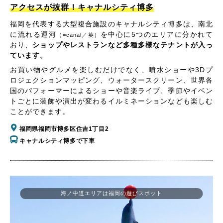
アクセスが抜群！キャナルシティ博多
福岡を代表する大型複合施設のキャナルシティ博多は、南北
に流れる運河
を中心に5つのエリアに分かれて
（=canal／英）
おり、
ショップやレストランなど多種多様なテナントが入っ
ています。
お買い物やグルメを楽しむだけでなく、噴水ショーや3Dプ
ロジェクションマッピング、ウォータースクリーン、世界各
国のパフォーマーによるショーや音楽ライブ、季節やイベン
トごとに装飾や演出が変わるイルミネーションなども楽しむ
ことができます。
福岡県福岡市博多区住吉1丁目2
キャナルシティ博多で下車
海ノ中道エリアは福岡の遊びスポット