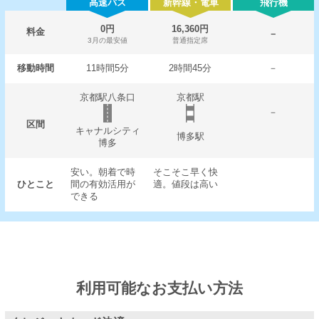
高速バス
新幹線・電車
飛行機
0円
16,360円
料金
－
3月の最安値
普通指定席
移動時間
11時間5分
2時間45分
－
京都駅八条口
京都駅
－
区間
キャナルシティ
博多駅
博多
安い。朝着で時
そこそこ早く快
ひとこと
間の有効活用が
適。値段は高い
できる
利用可能なお支払い方法