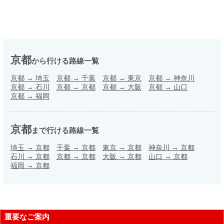
京都
から行ける路線一覧
京都
→
埼玉
京都
→
千葉
京都
→
東京
京都
→
神奈川
京都
→
石川
京都
→
京都
京都
→
大阪
京都
→
山口
京都
→
福岡
京都
まで行ける路線一覧
埼玉
→
京都
千葉
→
京都
東京
→
京都
神奈川
→
京都
石川
→
京都
京都
→
京都
大阪
→
京都
山口
→
京都
福岡
→
京都
重要なご案内