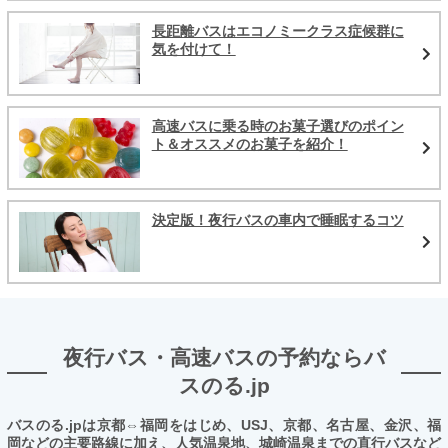
長距離バスはエコノミークラス症候群に
気を付けて！
高速バスに乗る時のお菓子選びのポイン
ト＆オススメのお菓子を紹介！
決定版！夜行バスの車内で睡眠するコツ
夜行バス・高速バスの予約ならバ
スのる.jp
バスのる.jpは京都⇔福岡をはじめ、USJ、京都、名古屋、金沢、福
岡などの主要路線に加え、人気温泉地、城崎温泉までの直行バスなど