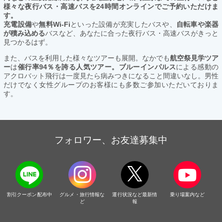
様々な夜行バス・高速バスを24時間オンラインでご予約いただけま
す。
充電設備
や
無料Wi-Fi
といった設備が充実したバスや、
自転車や楽器
が積み込める
バスなど、あなたに合った夜行バス・高速バスがきっと
見つかるはず。
また、バスを利用した様々なツアーも展開。なかでも
航空祭見学ツア
ー
は
催行率94％を誇る人気ツアー。ブルーインパルス
による感動の
アクロバット飛行は一度見たら病みつきになること間違いなし。男性
だけでなく女性グループのお客様にも多数ご参加いただいておりま
す。
フォロワー、お友達募集中
割引クーポン配布中
グルメ・旅行情報な
運行状況など最新情
乗り場案内など
ど
報