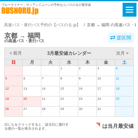
ブルーライナー・サンアンドムーンの予約ならバスのるが最安値
高速バス・夜行バス予約の【バスのる.jp】
京都 → 福岡 の高速バス・
京都 → 福岡
逆区間
の高速バス・夜行バス
3月最安値カレンダー
< 前月
次月 >
日
月
火
水
木
金
土
1
2
3
4
5
6
7
8
9
10
11
12
13
14
15
16
17
18
19
20
21
22
23
24
25
26
27
28
29
30
31
日にちをクリックすると、該当日に運行す
は当月最安値
る便の一覧が表示されます。