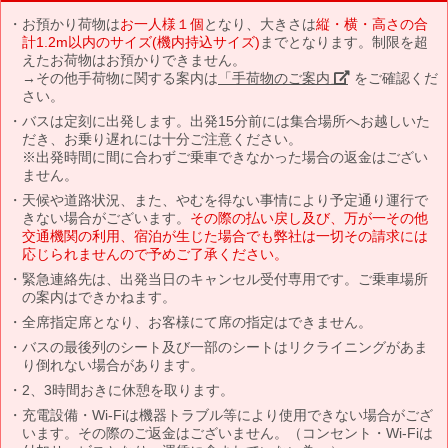
お預かり荷物は
お一人様１個
となり、大きさは
縦・横・高さの合
計1.2m以内のサイズ(機内持込サイズ)
までとなります。制限を超
えたお荷物はお預かりできません。
→その他手荷物に関する案内は
「手荷物のご案内」
をご確認くだ
さい。
バスは定刻に出発します。出発15分前には集合場所へお越しいた
だき、お乗り遅れには十分ご注意ください。
※出発時間に間に合わずご乗車できなかった場合の返金はござい
ません。
天候や道路状況、また、やむを得ない事情により予定通り運行で
きない場合がございます。
その際の払い戻し及び、万が一その他
交通機関の利用、宿泊が生じた場合でも弊社は一切その請求には
応じられませんので予めご了承ください。
緊急連絡先は、出発当日のキャンセル受付専用です。ご乗車場所
の案内はできかねます。
全席指定席となり、お客様にて席の指定はできません。
バスの最後列のシート及び一部のシートはリクライニングがあま
り倒れない場合があります。
2、3時間おきに休憩を取ります。
充電設備・Wi-Fiは機器トラブル等により使用できない場合がござ
います。その際のご返金はございません。（コンセント・Wi-Fiは