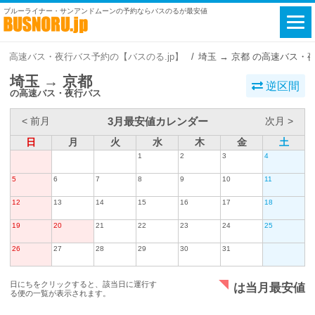
ブルーライナー・サンアンドムーンの予約ならバスのるが最安値
高速バス・夜行バス予約の【バスのる.jp】
埼玉 → 京都 の高速バス・
埼玉 → 京都
逆区間
の高速バス・夜行バス
3月最安値カレンダー
< 前月
次月 >
日
月
火
水
木
金
土
1
2
3
4
5
6
7
8
9
10
11
12
13
14
15
16
17
18
19
20
21
22
23
24
25
26
27
28
29
30
31
日にちをクリックすると、該当日に運行す
は当月最安値
る便の一覧が表示されます。