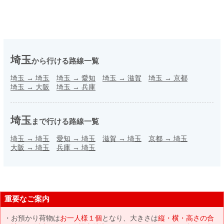
埼玉
から行ける路線一覧
埼玉
→
埼玉
埼玉
→
愛知
埼玉
→
滋賀
埼玉
→
京都
埼玉
→
大阪
埼玉
→
兵庫
埼玉
まで行ける路線一覧
埼玉
→
埼玉
愛知
→
埼玉
滋賀
→
埼玉
京都
→
埼玉
大阪
→
埼玉
兵庫
→
埼玉
重要なご案内
お預かり荷物は
お一人様１個
となり、大きさは
縦・横・高さの合