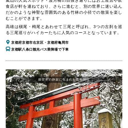
嵐山の人気スポット・渡月橋の目抜き通りにはお土産店や飲
食店が軒を連ねており、さらに進むと、別の世界に迷い込ん
だかのような神聖な雰囲気のある竹林の小径での散策を楽し
むことができます。
高雄は槇尾・栂尾とあわせて三尾と呼ばれ、3つの古刹を巡
る三尾巡りがハイカーたちに人気のコースとなっています。
京都府京都市右京区・京都府亀岡市
京都駅八条口観光バス乗降場で下車
銀世界の静寂に包まれた貴船神社