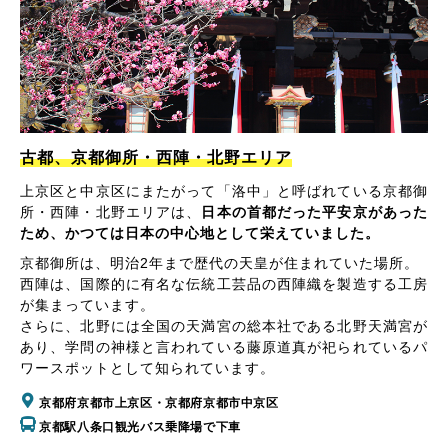
古都、京都御所・西陣・北野エリア
上京区と中京区にまたがって「洛中」と呼ばれている京都御
所・西陣・北野エリアは、
日本の首都だった平安京があった
ため、かつては日本の中心地として栄えていました。
京都御所は、明治2年まで歴代の天皇が住まれていた場所。
西陣は、国際的に有名な伝統工芸品の西陣織を製造する工房
が集まっています。
さらに、北野には全国の天満宮の総本社である北野天満宮が
あり、学問の神様と言われている藤原道真が祀られているパ
ワースポットとして知られています。
京都府京都市上京区・京都府京都市中京区
京都駅八条口観光バス乗降場で下車