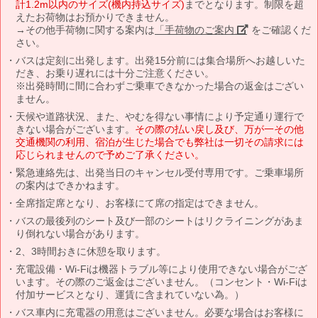
計1.2m以内のサイズ(機内持込サイズ)
までとなります。制限を超
えたお荷物はお預かりできません。
→その他手荷物に関する案内は
「手荷物のご案内」
をご確認くだ
さい。
バスは定刻に出発します。出発15分前には集合場所へお越しいた
だき、お乗り遅れには十分ご注意ください。
※出発時間に間に合わずご乗車できなかった場合の返金はござい
ません。
天候や道路状況、また、やむを得ない事情により予定通り運行で
きない場合がございます。
その際の払い戻し及び、万が一その他
交通機関の利用、宿泊が生じた場合でも弊社は一切その請求には
応じられませんので予めご了承ください。
緊急連絡先は、出発当日のキャンセル受付専用です。ご乗車場所
の案内はできかねます。
全席指定席となり、お客様にて席の指定はできません。
バスの最後列のシート及び一部のシートはリクライニングがあま
り倒れない場合があります。
2、3時間おきに休憩を取ります。
充電設備・Wi-Fiは機器トラブル等により使用できない場合がござ
います。その際のご返金はございません。（コンセント・Wi-Fiは
付加サービスとなり、運賃に含まれていない為。）
バス車内に充電器の用意はございません。必要な場合はお客様に