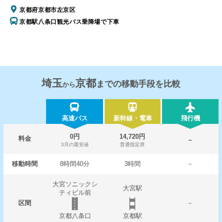
京都府京都市左京区
京都駅八条口観光バス乗降場で下車
埼玉
京都
までの移動手段を比較
から
高速バス
新幹線・電車
飛行機
0円
14,720円
料金
－
3月の最安値
普通指定席
移動時間
8時間40分
3時間
－
大宮ソニックシ
大宮駅
ティビル前
区間
－
京都八条口
京都駅