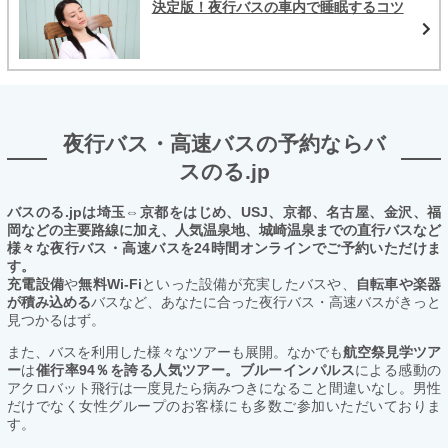
決定版！夜行バスの車内で睡眠するコツ
夜行バス・高速バスの予約ならバ
スのる.jp
バスのる.jpは埼玉⇔京都をはじめ、USJ、京都、名古屋、金沢、福
岡などの主要路線に加え、人気温泉地、城崎温泉までの直行バスなど
様々な夜行バス・高速バスを24時間オンラインでご予約いただけま
す。
充電設備
や
無料Wi-Fi
といった設備が充実したバスや、
自転車や楽器
が積み込める
バスなど、あなたに合った夜行バス・高速バスがきっと
見つかるはず。
また、バスを利用した様々なツアーも展開。なかでも
航空祭見学ツア
ー
は
催行率94％を誇る人気ツアー。ブルーインパルス
による感動の
アクロバット飛行は一度見たら病みつきになること間違いなし。男性
だけでなく女性グループのお客様にも多数ご参加いただいておりま
す。