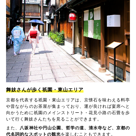
舞妓さんが歩く祇園・東山エリア
京都を代表する祇園・東山エリアは、京懐石を味わえる料亭
や昔ながらのお茶屋が集まっており、運が良ければ宴席へと
向かうために祇園のメインストリート・花見小路の石畳を歩
いて行く舞妓さんたちを見ることができます。
また、
八坂神社や円山公園、哲学の道、清水寺など、京都の
代名詞的なスポットの観光
を楽しむこともできます。