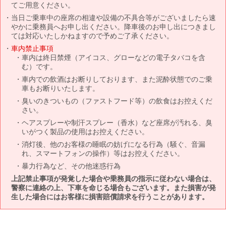
てご用意ください。
当日ご乗車中の座席の相違や設備の不具合等がございましたら速
やかに乗務員へお申し出ください。降車後のお申し出につきまし
ては対応いたしかねますので予めご了承ください。
車内禁止事項
車内は終日禁煙（アイコス、グローなどの電子タバコを含
む）です。
車内での飲酒はお断りしております、また泥酔状態でのご乗
車もお断りいたします。
臭いのきついもの（ファストフード等）の飲食はお控えくだ
さい。
ヘアスプレーや制汗スプレー（香水）など座席が汚れる、臭
いがつく製品の使用はお控えください。
消灯後、他のお客様の睡眠の妨げになる行為（騒ぐ、音漏
れ、スマートフォンの操作）等はお控えください。
暴力行為など、その他迷惑行為
上記禁止事項が発覚した場合や乗務員の指示に従わない場合は、
警察に連絡の上、下車を命じる場合もございます。また損害が発
生した場合にはお客様に損害賠償請求を行うことがあります。