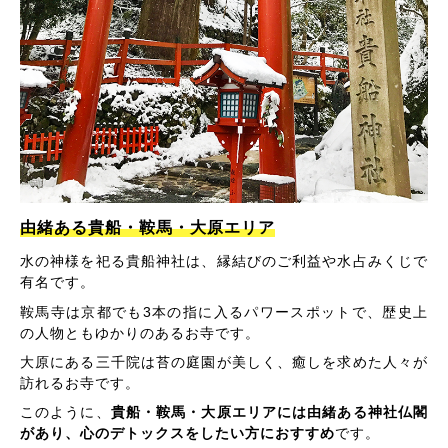
由緒ある貴船・鞍馬・大原エリア
水の神様を祀る貴船神社は、縁結びのご利益や水占みくじで
有名です。
鞍馬寺は京都でも3本の指に入るパワースポットで、歴史上
の人物ともゆかりのあるお寺です。
大原にある三千院は苔の庭園が美しく、癒しを求めた人々が
訪れるお寺です。
このように、
貴船・鞍馬・大原エリアには由緒ある神社仏閣
があり、心のデトックスをしたい方におすすめ
です。