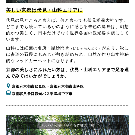
美しい京都は伏見・山科エリアに
伏見の見どころと言えば、何と言っても伏見稲荷大社です。
どこまでも続いているかのように感じる朱色の鳥居は、幻想
的かつ美しく、日本だけでなく世界各国の観光客を虜にして
います。
山科には紅葉の名所・毘沙門堂
があり、秋に
（びしゃもんどう）
は参道の石段にもみじが敷き詰められ、自然が作り出す神秘
的なレッドカーペットになります。
京都の美しさにふれたい方は、伏見・山科エリアまで足を運
んでみてはいかがでしょうか。
京都府京都市伏見区・京都府京都市山科区
京都駅八条口観光バス乗降場で下車
さわやかな香りがする竹林の小径