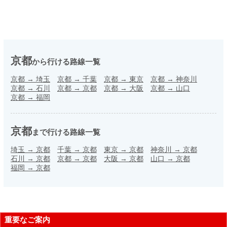
京都
から行ける路線一覧
京都
→
埼玉
京都
→
千葉
京都
→
東京
京都
→
神奈川
京都
→
石川
京都
→
京都
京都
→
大阪
京都
→
山口
京都
→
福岡
京都
まで行ける路線一覧
埼玉
→
京都
千葉
→
京都
東京
→
京都
神奈川
→
京都
石川
→
京都
京都
→
京都
大阪
→
京都
山口
→
京都
福岡
→
京都
重要なご案内