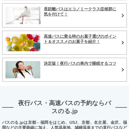
長距離バスはエコノミークラス症候群に
気を付けて！
高速バスに乗る時のお菓子選びのポイン
ト＆オススメのお菓子を紹介！
決定版！夜行バスの車内で睡眠するコツ
夜行バス・高速バスの予約ならバ
スのる.jp
バスのる.jpは京都⇔福岡をはじめ、USJ、京都、名古屋、金沢、福
岡などの主要路線に加え、人気温泉地、城崎温泉までの直行バスなど