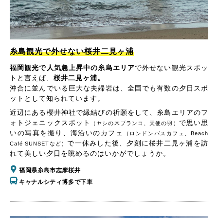
糸島観光で外せない桜井二見ヶ浦
福岡観光で人気急上昇中の糸島エリア
で外せない観光スポッ
トと言えば、
桜井二見ヶ浦。
沖合に並んでいる巨大な夫婦岩は、全国でも有数の夕日スポ
ットとして知られています。
近辺にある櫻井神社で縁結びの祈願をして、糸島エリアのフ
ォトジェニックスポット
で思い思
（ヤシの木ブランコ、天使の羽）
いの写真を撮り、海沿いのカフェ
（ロンドンバスカフェ、Beach
で一休みした後、夕刻に桜井二見ヶ浦を訪
Café SUNSETなど）
れて美しい夕日を眺めるのはいかがでしょうか。
福岡県糸島市志摩桜井
キャナルシティ博多で下車