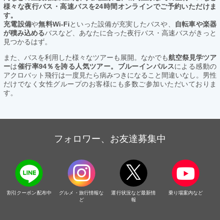
様々な夜行バス・高速バスを24時間オンラインでご予約いただけま
す。
充電設備
や
無料Wi-Fi
といった設備が充実したバスや、
自転車や楽器
が積み込める
バスなど、あなたに合った夜行バス・高速バスがきっと
見つかるはず。
また、バスを利用した様々なツアーも展開。なかでも
航空祭見学ツア
ー
は
催行率94％を誇る人気ツアー。ブルーインパルス
による感動の
アクロバット飛行は一度見たら病みつきになること間違いなし。男性
だけでなく女性グループのお客様にも多数ご参加いただいておりま
す。
フォロワー、お友達募集中
割引クーポン配布中
グルメ・旅行情報な
運行状況など最新情
乗り場案内など
ど
報