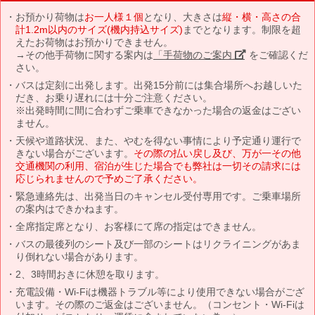
お預かり荷物は
お一人様１個
となり、大きさは
縦・横・高さの合
計1.2m以内のサイズ(機内持込サイズ)
までとなります。制限を超
えたお荷物はお預かりできません。
→その他手荷物に関する案内は
「手荷物のご案内」
をご確認くだ
さい。
バスは定刻に出発します。出発15分前には集合場所へお越しいた
だき、お乗り遅れには十分ご注意ください。
※出発時間に間に合わずご乗車できなかった場合の返金はござい
ません。
天候や道路状況、また、やむを得ない事情により予定通り運行で
きない場合がございます。
その際の払い戻し及び、万が一その他
交通機関の利用、宿泊が生じた場合でも弊社は一切その請求には
応じられませんので予めご了承ください。
緊急連絡先は、出発当日のキャンセル受付専用です。ご乗車場所
の案内はできかねます。
全席指定席となり、お客様にて席の指定はできません。
バスの最後列のシート及び一部のシートはリクライニングがあま
り倒れない場合があります。
2、3時間おきに休憩を取ります。
充電設備・Wi-Fiは機器トラブル等により使用できない場合がござ
います。その際のご返金はございません。（コンセント・Wi-Fiは