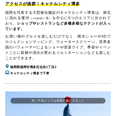
アクセスが抜群！キャナルシティ博多
福岡を代表する大型複合施設のキャナルシティ博多は、南北
に流れる運河
を中心に5つのエリアに分かれて
（=canal／英）
おり、
ショップやレストランなど多種多様なテナントが入っ
ています。
お買い物やグルメを楽しむだけでなく、噴水ショーや3Dプ
ロジェクションマッピング、ウォータースクリーン、世界各
国のパフォーマーによるショーや音楽ライブ、季節やイベン
トごとに装飾や演出が変わるイルミネーションなども楽しむ
ことができます。
福岡県福岡市博多区住吉1丁目2
キャナルシティ博多で下車
海ノ中道エリアは福岡の遊びスポット