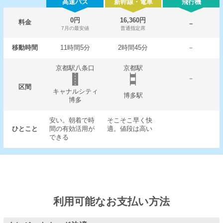
高速バス
新幹線・電車
飛行機
0円
16,360円
料金
－
7月の最安値
普通指定席
移動時間
11時間5分
2時間45分
－
京都駅八条口
京都駅
－
区間
キャナルシティ
博多駅
博多
安い。朝着で時
そこそこ早く快
ひとこと
間の有効活用が
適。値段は高い
できる
利用可能なお支払い方法