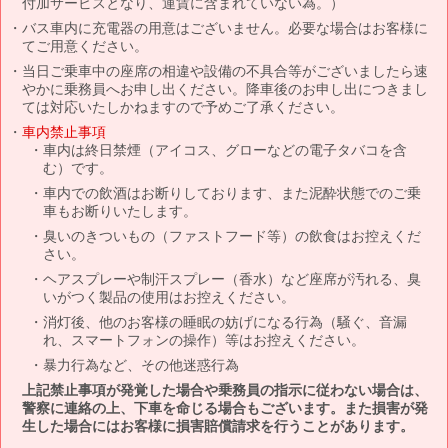
付加サービスとなり、運賃に含まれていない為。）
バス車内に充電器の用意はございません。必要な場合はお客様に
てご用意ください。
当日ご乗車中の座席の相違や設備の不具合等がございましたら速
やかに乗務員へお申し出ください。降車後のお申し出につきまし
ては対応いたしかねますので予めご了承ください。
車内禁止事項
車内は終日禁煙（アイコス、グローなどの電子タバコを含
む）です。
車内での飲酒はお断りしております、また泥酔状態でのご乗
車もお断りいたします。
臭いのきついもの（ファストフード等）の飲食はお控えくだ
さい。
ヘアスプレーや制汗スプレー（香水）など座席が汚れる、臭
いがつく製品の使用はお控えください。
消灯後、他のお客様の睡眠の妨げになる行為（騒ぐ、音漏
れ、スマートフォンの操作）等はお控えください。
暴力行為など、その他迷惑行為
上記禁止事項が発覚した場合や乗務員の指示に従わない場合は、
警察に連絡の上、下車を命じる場合もございます。また損害が発
生した場合にはお客様に損害賠償請求を行うことがあります。