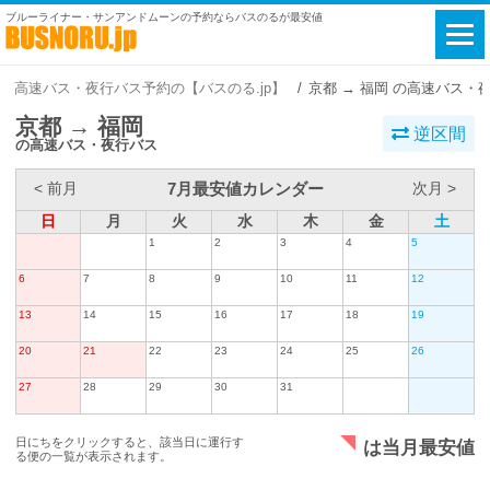
ブルーライナー・サンアンドムーンの予約ならバスのるが最安値
高速バス・夜行バス予約の【バスのる.jp】
京都 → 福岡 の高速バス・
京都 → 福岡
逆区間
の高速バス・夜行バス
7月最安値カレンダー
< 前月
次月 >
日
月
火
水
木
金
土
1
2
3
4
5
6
7
8
9
10
11
12
13
14
15
16
17
18
19
20
21
22
23
24
25
26
27
28
29
30
31
日にちをクリックすると、該当日に運行す
は当月最安値
る便の一覧が表示されます。