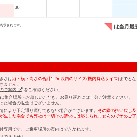
30
表示されます。
は当月最
きさは
縦・横・高さの合計1.2m以内のサイズ(機内持込サイズ)
までとな
きません。
のご案内」
をご確認ください。
には集合場所へお越しいただき、お乗り遅れには十分ご注意ください。
った場合の返金はございません。
情により予定通り運行できない場合がございます。
その際の払い戻し及
が生じた場合でも弊社は一切その請求には応じられませんので予めご了
付専用です。ご乗車場所の案内はできかねます。
はできません。