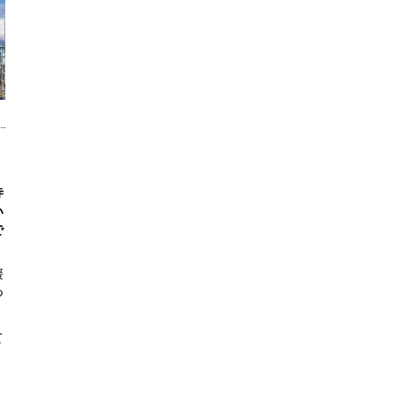
寺
い
で
媛
つ
て