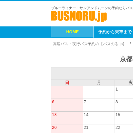
ブルーライナー・サンアンドムーンの予約ならバス
HOME
予約から乗車まで
高速バス・夜行バス予約の【バスのる.jp】
京都
日
月
火
1
6
7
8
13
14
15
20
21
22