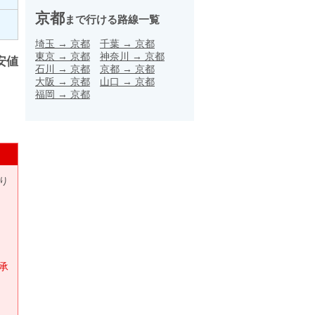
京都
まで行ける路線一覧
埼玉
→
京都
千葉
→
京都
東京
→
京都
神奈川
→
京都
安値
石川
→
京都
京都
→
京都
大阪
→
京都
山口
→
京都
福岡
→
京都
り
承