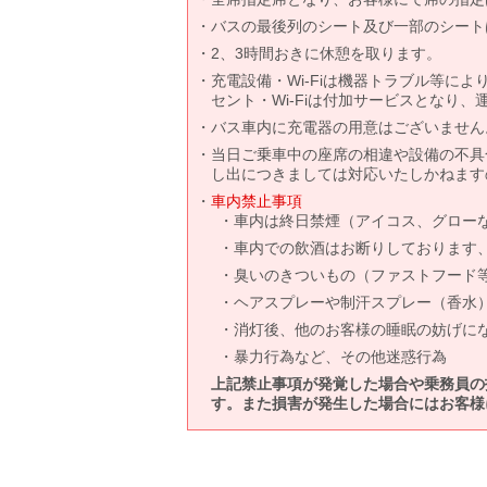
バスの最後列のシート及び一部のシート
2、3時間おきに休憩を取ります。
充電設備・Wi-Fiは機器トラブル等に
セント・Wi-Fiは付加サービスとなり
バス車内に充電器の用意はございません
当日ご乗車中の座席の相違や設備の不具
し出につきましては対応いたしかねます
車内禁止事項
車内は終日禁煙（アイコス、グロー
車内での飲酒はお断りしております
臭いのきついもの（ファストフード
ヘアスプレーや制汗スプレー（香水
消灯後、他のお客様の睡眠の妨げに
暴力行為など、その他迷惑行為
上記禁止事項が発覚した場合や乗務員の
す。また損害が発生した場合にはお客様