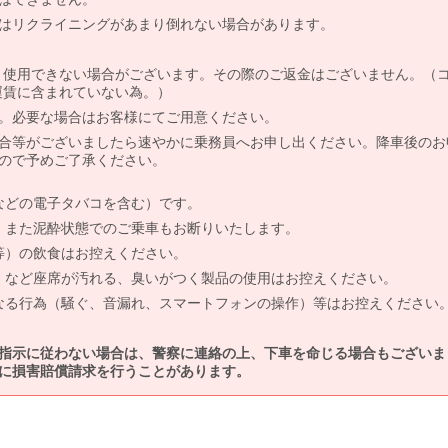
はリクライニングがあまり倒れない場合があります。
より使用できない場合がございます。その際のご返金はございません。（
、運賃に含まれていない為。）
。必要な場合はお客様にてご用意ください。
合等がございましたら速やかに乗務員へお申し出ください。降車後のお
ので予めご了承ください。
などの電子タバコを含む）です。
、また泥酔状態でのご乗車もお断りいたします。
等）の飲食はお控えください。
）など座席が汚れる、臭いがつく製品の使用はお控えください。
なる行為（騒ぐ、音漏れ、スマートフォンの操作）等はお控えください
指示に従わない場合は、警察に連絡の上、下車を命じる場合もございま
に損害賠償請求を行うことがあります。