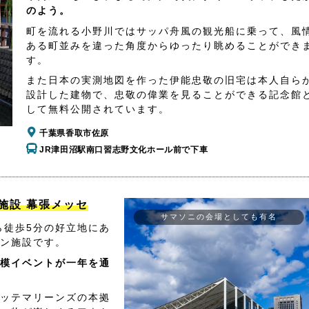
のよう。
町を流れる小野川ではサッパ舟風の観光船に乗って、風
ある町並みを違った角度からゆったり眺めることができ
す。
また日本の実測地図を作った伊能忠敬の旧宅は本人自ら
設計した建物で、忠敬の偉業を見ることができる記念館
して無料公開されています。
千葉県香取市佐原
JR津田沼駅南口習志野文化ホール前で下車
施設 幕張メッセ
サマソニの会場としても有名
ら徒歩5分の好立地にあ
ン施設です。
模イベントが一年を通
ッテマリーンズの本拠