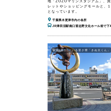
地「ZOZOマリンスタジアム」、
レットやショッピングモールと、1
となっています。
千葉県木更津市内の各所
JR津田沼駅南口習志野文化ホール前で下
駅前(西口)にいる逆さ狸「きぬ太くん」