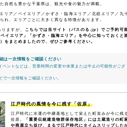
た自然も豊かな千葉県は、観光や食の魅力が満載。
飾エリア／ベイエリア／かずさ・臨海エリア／北総エリア／九
られ、エリアごとに大きく異なる特徴があります。
ありますが、
こちらでは当サイト（バスのる.jp）でご予約可
「ベイエリア」「かずさ・臨海エリア」を中心に知っておくと
）をまとめましたので、ぜひご参考ください。
細は一次情報をご確認ください
イベントなどは、営業時間の変更や休業または中止の可能性がござ
などで一次情報をご確認ください。
江戸時代の風情を今に残す「佐原」
江戸時代に水運の中継基地として栄えた町並みが今に残
佐原。
「重要伝統建造物群保存地区」には土蔵造りの町
や商屋立ち並び、まるで江戸時代にタイムスリップした