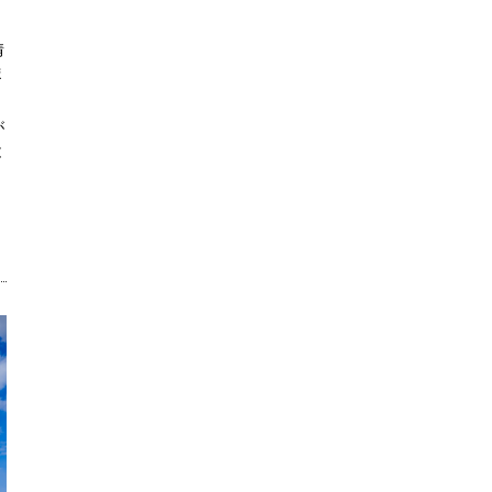
情
ま
が
と