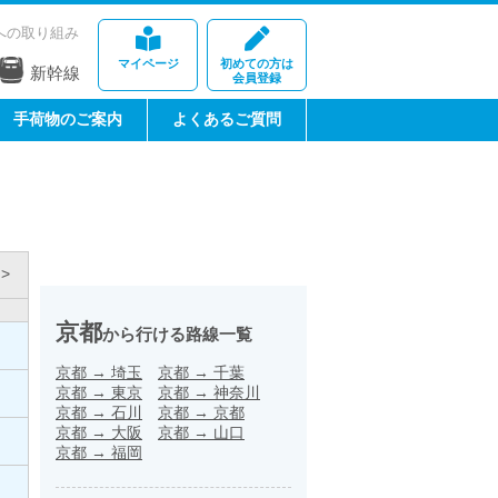
への取り組み
マイページ
初めての方は
新幹線
会員登録
手荷物のご案内
よくあるご質問
>
京都
から行ける路線一覧
京都
→
埼玉
京都
→
千葉
京都
→
東京
京都
→
神奈川
京都
→
石川
京都
→
京都
京都
→
大阪
京都
→
山口
京都
→
福岡