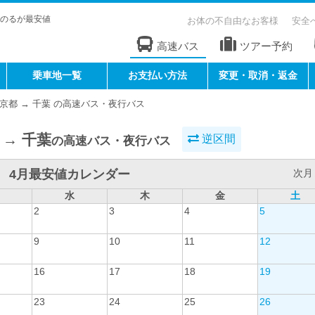
のるが最安値
お体の不自由なお客様
安全
高速バス
ツアー予約
乗車地一覧
お支払い方法
変更・取消・返金
京都 → 千葉 の高速バス・夜行バス
 → 千葉
逆区間
の高速バス・夜行バス
4月最安値カレンダー
次月 
水
木
金
土
2
3
4
5
9
10
11
12
16
17
18
19
23
24
25
26