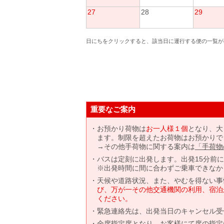
27
28
29
日にちをクリックすると、該当日に運行する便の一覧が
重要なご案内
お預かり荷物は
お一人様１個
となり、大
ます。制限を超えたお荷物はお預かりで
→その他手荷物に関する案内は
「手荷物
バスは定刻に出発します。出発15分前
※出発時間に間に合わずご乗車できなか
天候や道路状況、また、やむを得ない事
び、万が一その他交通機関の利用、宿泊
ください。
緊急連絡先は、出発当日のキャンセル受
全席指定席となり、お客様にて席の指定