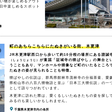
買い物が楽しめるアウト
日中楽しめるスポット
車
町のあちらこちらにたぬきがいる街、木更津
JR木更津駅西口から歩いて約10分程の場所にある證誠
が童謡「証城寺の狸ばやし」の舞台と
（しょうじょうじ）
うこともあり、マンホールや狸像など町のいたるところ
たぬきの姿が見られることも特徴。
狸ばやしの伝説は、群馬県館林市茂林寺の分福茶釜、愛
県松山市の八百八狸物語と並ぶ「日本三大狸伝説」の一
として語りつがれています。
木更津に訪れた際は、愛くるしいたぬきたちの姿を探し
みるのも楽しいかもしれません。
千葉県木更津市内の各所