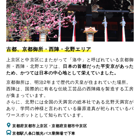
古都、京都御所・西陣・北野エリア
上京区と中京区にまたがって「洛中」と呼ばれている京都御
所・西陣・北野エリアは、
日本の首都だった平安京があった
ため、かつては日本の中心地として栄えていました。
京都御所は、明治2年まで歴代の天皇が住まれていた場所。
西陣は、国際的に有名な伝統工芸品の西陣織を製造する工房
が集まっています。
さらに、北野には全国の天満宮の総本社である北野天満宮が
あり、学問の神様と言われている藤原道真が祀られているパ
ワースポットとして知られています。
京都府京都市上京区・京都府京都市中京区
京都駅八条口観光バス乗降場で下車