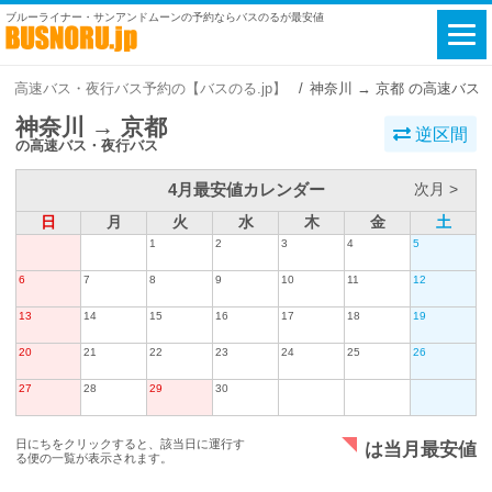
ブルーライナー・サンアンドムーンの予約ならバスのるが最安値
高速バス・夜行バス予約の【バスのる.jp】
神奈川 → 京都 の高速バス
神奈川 → 京都
逆区間
の高速バス・夜行バス
4月最安値カレンダー
次月 >
日
月
火
水
木
金
土
1
2
3
4
5
6
7
8
9
10
11
12
13
14
15
16
17
18
19
20
21
22
23
24
25
26
27
28
29
30
日にちをクリックすると、該当日に運行す
は当月最安値
る便の一覧が表示されます。