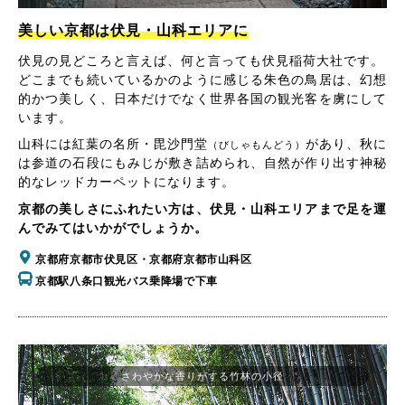
美しい京都は伏見・山科エリアに
伏見の見どころと言えば、何と言っても伏見稲荷大社です。
どこまでも続いているかのように感じる朱色の鳥居は、幻想
的かつ美しく、日本だけでなく世界各国の観光客を虜にして
います。
山科には紅葉の名所・毘沙門堂
があり、秋に
（びしゃもんどう）
は参道の石段にもみじが敷き詰められ、自然が作り出す神秘
的なレッドカーペットになります。
京都の美しさにふれたい方は、伏見・山科エリアまで足を運
んでみてはいかがでしょうか。
京都府京都市伏見区・京都府京都市山科区
京都駅八条口観光バス乗降場で下車
さわやかな香りがする竹林の小径