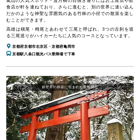
嵐山の人気スポット・渡月橋の目抜き通りにはお土産店や飲
食店が軒を連ねており、さらに進むと、別の世界に迷い込ん
だかのような神聖な雰囲気のある竹林の小径での散策を楽し
むことができます。
高雄は槇尾・栂尾とあわせて三尾と呼ばれ、3つの古刹を巡
る三尾巡りがハイカーたちに人気のコースとなっています。
京都府京都市右京区・京都府亀岡市
京都駅八条口観光バス乗降場で下車
銀世界の静寂に包まれた貴船神社