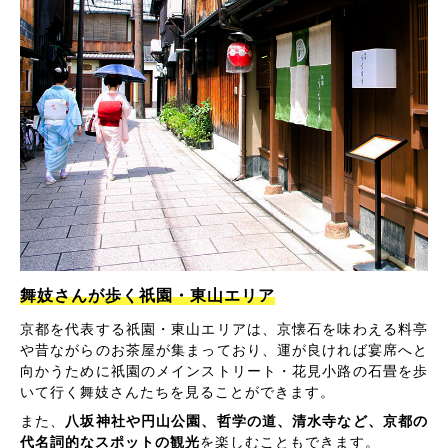
舞妓さんが歩く祇園・東山エリア
京都を代表する祇園・東山エリアは、京懐石を味わえる料亭
や昔ながらのお茶屋が集まっており、運が良ければ宴席へと
向かうために祇園のメインストリート・花見小路の石畳を歩
いて行く舞妓さんたちを見ることができます。
また、
八坂神社や円山公園、哲学の道、清水寺など、京都の
代名詞的なスポットの観光
を楽しむこともできます。