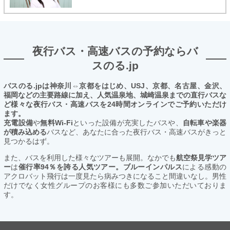
夜行バス・高速バスの予約ならバ
スのる.jp
バスのる.jpは神奈川⇔京都をはじめ、USJ、京都、名古屋、金沢、
福岡などの主要路線に加え、人気温泉地、城崎温泉までの直行バスな
ど様々な夜行バス・高速バスを24時間オンラインでご予約いただけ
ます。
充電設備
や
無料Wi-Fi
といった設備が充実したバスや、
自転車や楽器
が積み込める
バスなど、あなたに合った夜行バス・高速バスがきっと
見つかるはず。
また、バスを利用した様々なツアーも展開。なかでも
航空祭見学ツア
ー
は
催行率94％を誇る人気ツアー。ブルーインパルス
による感動の
アクロバット飛行は一度見たら病みつきになること間違いなし。男性
だけでなく女性グループのお客様にも多数ご参加いただいておりま
す。