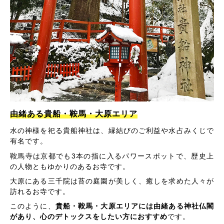
由緒ある貴船・鞍馬・大原エリア
水の神様を祀る貴船神社は、縁結びのご利益や水占みくじで
有名です。
鞍馬寺は京都でも3本の指に入るパワースポットで、歴史上
の人物ともゆかりのあるお寺です。
大原にある三千院は苔の庭園が美しく、癒しを求めた人々が
訪れるお寺です。
このように、
貴船・鞍馬・大原エリアには由緒ある神社仏閣
があり、心のデトックスをしたい方におすすめ
です。