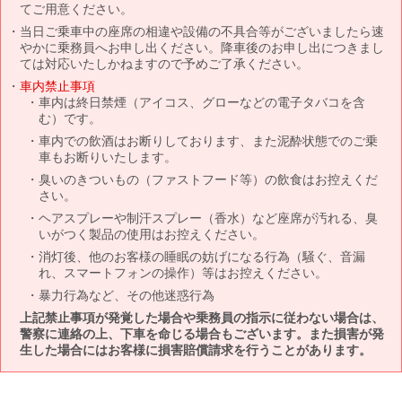
てご用意ください。
当日ご乗車中の座席の相違や設備の不具合等がございましたら速
やかに乗務員へお申し出ください。降車後のお申し出につきまし
ては対応いたしかねますので予めご了承ください。
車内禁止事項
車内は終日禁煙（アイコス、グローなどの電子タバコを含
む）です。
車内での飲酒はお断りしております、また泥酔状態でのご乗
車もお断りいたします。
臭いのきついもの（ファストフード等）の飲食はお控えくだ
さい。
ヘアスプレーや制汗スプレー（香水）など座席が汚れる、臭
いがつく製品の使用はお控えください。
消灯後、他のお客様の睡眠の妨げになる行為（騒ぐ、音漏
れ、スマートフォンの操作）等はお控えください。
暴力行為など、その他迷惑行為
上記禁止事項が発覚した場合や乗務員の指示に従わない場合は、
警察に連絡の上、下車を命じる場合もございます。また損害が発
生した場合にはお客様に損害賠償請求を行うことがあります。