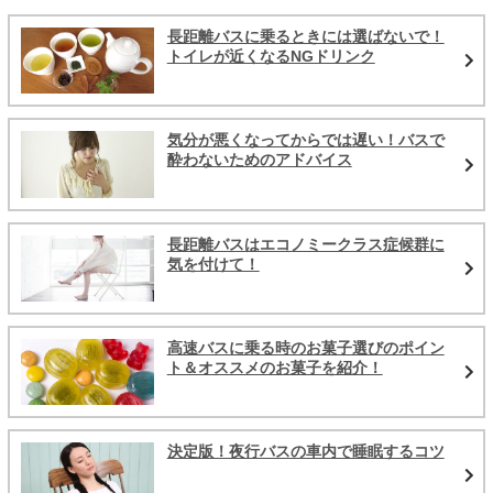
長距離バスに乗るときには選ばないで！
トイレが近くなるNGドリンク
気分が悪くなってからでは遅い！バスで
酔わないためのアドバイス
長距離バスはエコノミークラス症候群に
気を付けて！
高速バスに乗る時のお菓子選びのポイン
ト＆オススメのお菓子を紹介！
決定版！夜行バスの車内で睡眠するコツ