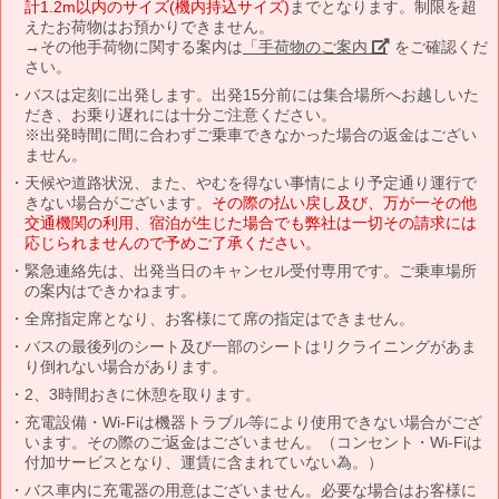
計1.2m以内のサイズ(機内持込サイズ)
までとなります。制限を超
えたお荷物はお預かりできません。
→その他手荷物に関する案内は
「手荷物のご案内」
をご確認くだ
さい。
バスは定刻に出発します。出発15分前には集合場所へお越しいた
だき、お乗り遅れには十分ご注意ください。
※出発時間に間に合わずご乗車できなかった場合の返金はござい
ません。
天候や道路状況、また、やむを得ない事情により予定通り運行で
きない場合がございます。
その際の払い戻し及び、万が一その他
交通機関の利用、宿泊が生じた場合でも弊社は一切その請求には
応じられませんので予めご了承ください。
緊急連絡先は、出発当日のキャンセル受付専用です。ご乗車場所
の案内はできかねます。
全席指定席となり、お客様にて席の指定はできません。
バスの最後列のシート及び一部のシートはリクライニングがあま
り倒れない場合があります。
2、3時間おきに休憩を取ります。
充電設備・Wi-Fiは機器トラブル等により使用できない場合がござ
います。その際のご返金はございません。（コンセント・Wi-Fiは
付加サービスとなり、運賃に含まれていない為。）
バス車内に充電器の用意はございません。必要な場合はお客様に