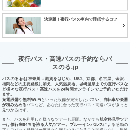
決定版！夜行バスの車内で睡眠するコツ
夜行バス・高速バスの予約ならバ
スのる.jp
バスのる.jpは神奈川⇔滋賀をはじめ、USJ、京都、名古屋、金沢、
福岡などの主要路線に加え、人気温泉地、城崎温泉までの直行バスな
ど様々な夜行バス・高速バスを24時間オンラインでご予約いただけ
ます。
充電設備
や
無料Wi-Fi
といった設備が充実したバスや、
自転車や楽器
が積み込める
バスなど、あなたに合った夜行バス・高速バスがきっと
見つかるはず。
また、バスを利用した様々なツアーも展開。なかでも
航空祭見学ツア
ー
は
催行率94％を誇る人気ツアー。ブルーインパルス
による感動の
アクロバット飛行は一度見たら病みつきになること間違いなし。男性