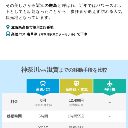
その美しさから
近江の厳島
と呼ばれ、近年ではパワースポッ
トとしても話題なったことから、参拝者が絶えず訪れる人気
観光地となっています。
滋賀県高島市鵜川215番地
高速バス 南草津
で下車
（南草津駅東口ターミナル）
神奈川
滋賀
までの移動手段を比較
から
高速バス
新幹線・電車
飛行機
0円
12,490円
料金
－
12月の最安値
普通指定席
移動時間
6時間
1時間55分
－
YCAT
新横浜駅