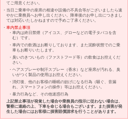
てご用意ください。
当日ご乗車中の座席の相違や設備の不具合等がございましたら速
やかに乗務員へお申し出ください。降車後のお申し出につきまし
ては対応いたしかねますので予めご了承ください。
車内禁止事項
車内は終日禁煙（アイコス、グローなどの電子タバコを含
む）です。
車内での飲酒はお断りしております、また泥酔状態でのご乗
車もお断りいたします。
臭いのきついもの（ファストフード等）の飲食はお控えくだ
さい。
ヘアスプレーや制汗スプレー（香水）など座席が汚れる、臭
いがつく製品の使用はお控えください。
消灯後、他のお客様の睡眠の妨げになる行為（騒ぐ、音漏
れ、スマートフォンの操作）等はお控えください。
暴力行為など、その他迷惑行為
上記禁止事項が発覚した場合や乗務員の指示に従わない場合は、
警察に連絡の上、下車を命じる場合もございます。また損害が発
生した場合にはお客様に損害賠償請求を行うことがあります。