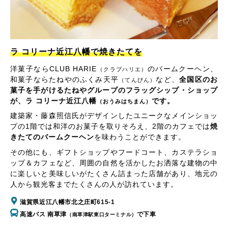
ラ コリーナ近江八幡で焼きたてを
洋菓子ならCLUB HARIE
のバームクーヘン、
（クラブハリエ）
和菓子ならたねやのふくみ天平
など、
全国区のお
（てんびん）
菓子を手がけるたねやグループのフラッグシップ・ショップ
が、ラ コリーナ近江八幡
です。
（おうみはちまん）
建築家・藤森照信氏がデザインしたユニークなメインショッ
プの1階では和洋のお菓子を取りそろえ、2階のカフェでは
焼
きたてのバームクーヘン
を味わうことができます。
その他にも、ギフトショップやフードコート、カステラショ
ップ＆カフェなど、周囲の自然を活かしたお洒落な建物の中
に楽しいと美味しいがたくさん詰まった店舗があり、地元の
人から観光客までたくさんの人が訪れています。
滋賀県近江八幡市北之庄町615-1
高速バス 南草津
で下車
（南草津駅東口ターミナル）