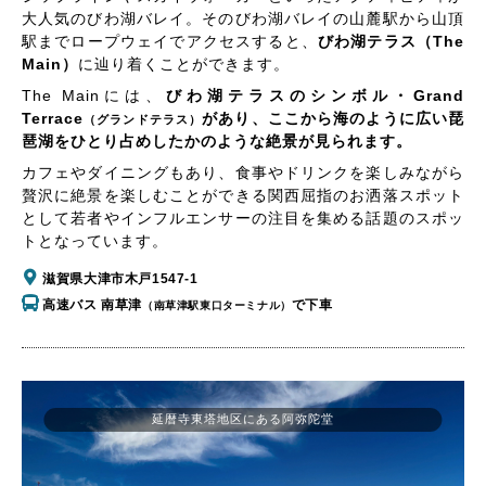
大人気のびわ湖バレイ。そのびわ湖バレイの山麓駅から山頂
駅までロープウェイでアクセスすると、
びわ湖テラス（The
Main）
に辿り着くことができます。
The Mainには、
びわ湖テラスのシンボル・Grand
Terrace
があり、ここから海のように広い琵
（グランドテラス）
琶湖をひとり占めしたかのような絶景が見られます。
カフェやダイニングもあり、食事やドリンクを楽しみながら
贅沢に絶景を楽しむことができる関西屈指のお洒落スポット
として若者やインフルエンサーの注目を集める話題のスポッ
トとなっています。
滋賀県大津市木戸1547-1
高速バス 南草津
で下車
（南草津駅東口ターミナル）
延暦寺東塔地区にある阿弥陀堂