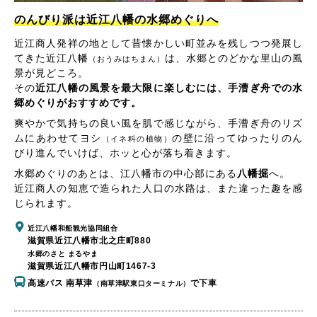
のんびり派は近江八幡の水郷めぐりへ
近江商人発祥の地として昔懐かしい町並みを残しつつ発展し
てきた近江八幡
は、水郷とのどかな里山の風
（おうみはちまん）
景が見どころ。
その
近江八幡の風景を最大限に楽しむには、手漕ぎ舟での水
郷めぐりがおすすめです。
爽やかで気持ちの良い風を肌で感じながら、手漕ぎ舟のリズ
ムにあわせてヨシ
の壁に沿ってゆったりのん
（イネ科の植物）
びり進んでいけば、ホッと心が落ち着きます。
水郷めぐりのあとは、江八幡市の中心部にある
八幡掘
へ。
近江商人の知恵で造られた人口の水路は、また違った趣を感
じられます。
近江八幡和船観光協同組合
滋賀県近江八幡市北之庄町880
水郷のさと まるやま
滋賀県近江八幡市円山町1467-3
高速バス 南草津
で下車
（南草津駅東口ターミナル）