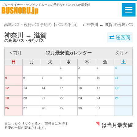
ブルーライナー・サンアンドムーンの予約ならバスのるが最安値
高速バス・夜行バス予約の【バスのる.jp】
神奈川 → 滋賀 の高速バス
神奈川 → 滋賀
逆区間
の高速バス・夜行バス
12月最安値カレンダー
< 前月
次月 >
日
月
火
水
木
金
土
1
2
3
4
5
6
7
8
9
10
11
12
13
14
15
16
17
18
19
20
21
22
23
24
25
26
27
28
29
30
31
日にちをクリックすると、該当日に運行す
は当月最安値
る便の一覧が表示されます。