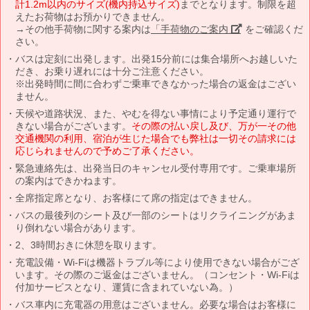
計1.2m以内のサイズ(機内持込サイズ)
までとなります。制限を超
えたお荷物はお預かりできません。
→その他手荷物に関する案内は
「手荷物のご案内」
をご確認くだ
さい。
バスは定刻に出発します。出発15分前には集合場所へお越しいた
だき、お乗り遅れには十分ご注意ください。
※出発時間に間に合わずご乗車できなかった場合の返金はござい
ません。
天候や道路状況、また、やむを得ない事情により予定通り運行で
きない場合がございます。
その際の払い戻し及び、万が一その他
交通機関の利用、宿泊が生じた場合でも弊社は一切その請求には
応じられませんので予めご了承ください。
緊急連絡先は、出発当日のキャンセル受付専用です。ご乗車場所
の案内はできかねます。
全席指定席となり、お客様にて席の指定はできません。
バスの最後列のシート及び一部のシートはリクライニングがあま
り倒れない場合があります。
2、3時間おきに休憩を取ります。
充電設備・Wi-Fiは機器トラブル等により使用できない場合がござ
います。その際のご返金はございません。（コンセント・Wi-Fiは
付加サービスとなり、運賃に含まれていない為。）
バス車内に充電器の用意はございません。必要な場合はお客様に