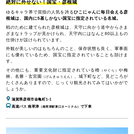
絶対に外せない！国宝・彦根城
ゆるキャラ界で屈指の人気を誇る
ひこにゃんに毎日会える彦
根城は、国内に5基しかない国宝に指定されている名城。
戦のために建てられた彦根城は、天守に向かう道中からさま
ざまなトラップが見かけられ、天守内にはなんと80以上もの
仕掛けが設けられています。
外観が美しいのはもちろんのこと、保存状態も良く、軍事面
にも優れているため、国宝に指定されていることも頷けま
す。
その他にも、重要文化財に指定されている櫓
や梅
（やぐら）
林、名勝・玄宮園
、城下町など、見どころが
（げんきゅうえん）
たくさんありますので、じっくり観光されてみてはいかがで
しょうか。
滋賀県彦根市金亀町1-1
高速バス 南草津
で下車
（南草津駅東口ターミナル）