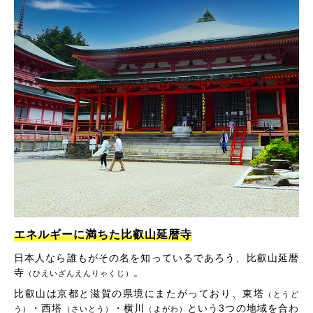
エネルギーに満ちた比叡山延暦寺
日本人なら誰もがその名を知っているであろう、比叡山延暦
寺
。
（ひえいざんえんりゃくじ）
比叡山は京都と滋賀の県境にまたがっており、東塔
（とうど
・西塔
・横川
という3つの地域を合わ
う）
（さいとう）
（よがわ）