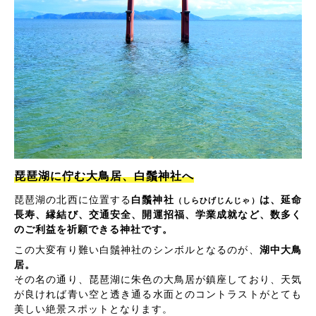
琵琶湖に佇む大鳥居、白鬚神社へ
琵琶湖の北西に位置する
白鬚神社
は、延命
（しらひげじんじゃ）
長寿、縁結び、交通安全、開運招福、学業成就など、数多く
のご利益を祈願できる神社です。
この大変有り難い白鬚神社のシンボルとなるのが、
湖中大鳥
居。
その名の通り、琵琶湖に朱色の大鳥居が鎮座しており、天気
が良ければ青い空と透き通る水面とのコントラストがとても
美しい絶景スポットとなります。