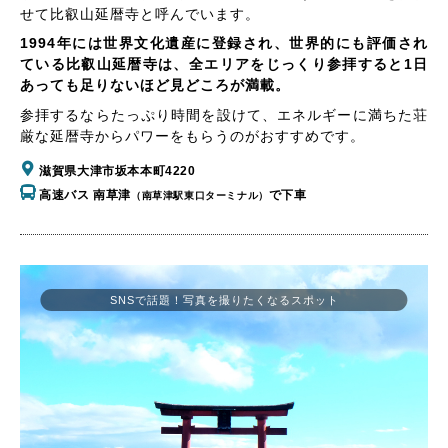
せて比叡山延暦寺と呼んでいます。
1994年には世界文化遺産に登録され、世界的にも評価され
ている比叡山延暦寺は、全エリアをじっくり参拝すると1日
あっても足りないほど見どころが満載。
参拝するならたっぷり時間を設けて、エネルギーに満ちた荘
厳な延暦寺からパワーをもらうのがおすすめです。
滋賀県大津市坂本本町4220
高速バス 南草津
で下車
（南草津駅東口ターミナル）
SNSで話題！写真を撮りたくなるスポット