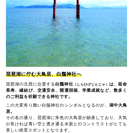
琵琶湖に佇む大鳥居、白鬚神社へ
琵琶湖の北西に位置する
白鬚神社
は、延命
（しらひげじんじゃ）
長寿、縁結び、交通安全、開運招福、学業成就など、数多く
のご利益を祈願できる神社です。
この大変有り難い白鬚神社のシンボルとなるのが、
湖中大鳥
居。
その名の通り、琵琶湖に朱色の大鳥居が鎮座しており、天気
が良ければ青い空と透き通る水面とのコントラストがとても
美しい絶景スポットとなります。