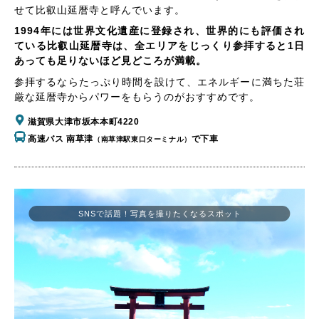
せて比叡山延暦寺と呼んでいます。
1994年には世界文化遺産に登録され、世界的にも評価され
ている比叡山延暦寺は、全エリアをじっくり参拝すると1日
あっても足りないほど見どころが満載。
参拝するならたっぷり時間を設けて、エネルギーに満ちた荘
厳な延暦寺からパワーをもらうのがおすすめです。
滋賀県大津市坂本本町4220
高速バス 南草津
で下車
（南草津駅東口ターミナル）
SNSで話題！写真を撮りたくなるスポット