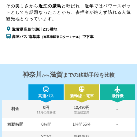
その美しさから
近江の厳島
と呼ばれ、近年ではパワースポッ
トとしても話題なったことから、参拝者が絶えず訪れる人気
観光地となっています。
滋賀県高島市鵜川215番地
高速バス 南草津
で下車
（南草津駅東口ターミナル）
神奈川
滋賀
までの移動手段を比較
から
高速バス
新幹線・電車
飛行機
0円
12,490円
料金
－
12月の最安値
普通指定席
移動時間
6時間
1時間55分
－
YCAT
新横浜駅