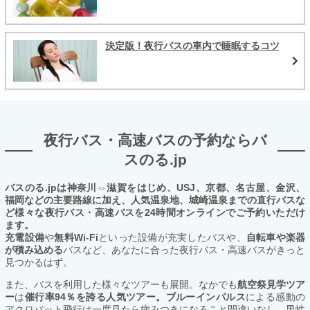
決定版！夜行バスの車内で睡眠するコツ
夜行バス・高速バスの予約ならバ
スのる.jp
バスのる.jpは神奈川⇔滋賀をはじめ、USJ、京都、名古屋、金沢、
福岡などの主要路線に加え、人気温泉地、城崎温泉までの直行バスな
ど様々な夜行バス・高速バスを24時間オンラインでご予約いただけ
ます。
充電設備
や
無料Wi-Fi
といった設備が充実したバスや、
自転車や楽器
が積み込める
バスなど、あなたに合った夜行バス・高速バスがきっと
見つかるはず。
また、バスを利用した様々なツアーも展開。なかでも
航空祭見学ツア
ー
は
催行率94％を誇る人気ツアー。ブルーインパルス
による感動の
アクロバット飛行は一度見たら病みつきになること間違いなし。男性