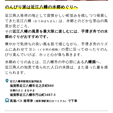
のんびり派は近江八幡の水郷めぐりへ
近江商人発祥の地として昔懐かしい町並みを残しつつ発展し
てきた近江八幡
は、水郷とのどかな里山の風
（おうみはちまん）
景が見どころ。
その
近江八幡の風景を最大限に楽しむには、手漕ぎ舟での水
郷めぐりがおすすめです。
爽やかで気持ちの良い風を肌で感じながら、手漕ぎ舟のリズ
ムにあわせてヨシ
の壁に沿ってゆったりのん
（イネ科の植物）
びり進んでいけば、ホッと心が落ち着きます。
水郷めぐりのあとは、江八幡市の中心部にある
八幡掘
へ。
近江商人の知恵で造られた人口の水路は、また違った趣を感
じられます。
近江八幡和船観光協同組合
滋賀県近江八幡市北之庄町880
水郷のさと まるやま
滋賀県近江八幡市円山町1467-3
高速バス 南草津
で下車
（南草津駅東口ターミナル）