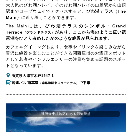
大人気のびわ湖バレイ。そのびわ湖バレイの山麓駅から山頂
駅までロープウェイでアクセスすると、
びわ湖テラス（The
Main）
に辿り着くことができます。
The Mainには、
びわ湖テラスのシンボル・Grand
Terrace
があり、ここから海のように広い琵
（グランドテラス）
琶湖をひとり占めしたかのような絶景が見られます。
カフェやダイニングもあり、食事やドリンクを楽しみながら
贅沢に絶景を楽しむことができる関西屈指のお洒落スポット
として若者やインフルエンサーの注目を集める話題のスポッ
トとなっています。
滋賀県大津市木戸1547-1
高速バス 南草津
で下車
（南草津駅東口ターミナル）
延暦寺東塔地区にある阿弥陀堂