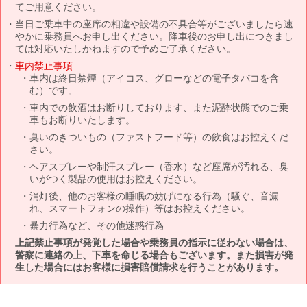
てご用意ください。
当日ご乗車中の座席の相違や設備の不具合等がございましたら速
やかに乗務員へお申し出ください。降車後のお申し出につきまし
ては対応いたしかねますので予めご了承ください。
車内禁止事項
車内は終日禁煙（アイコス、グローなどの電子タバコを含
む）です。
車内での飲酒はお断りしております、また泥酔状態でのご乗
車もお断りいたします。
臭いのきついもの（ファストフード等）の飲食はお控えくだ
さい。
ヘアスプレーや制汗スプレー（香水）など座席が汚れる、臭
いがつく製品の使用はお控えください。
消灯後、他のお客様の睡眠の妨げになる行為（騒ぐ、音漏
れ、スマートフォンの操作）等はお控えください。
暴力行為など、その他迷惑行為
上記禁止事項が発覚した場合や乗務員の指示に従わない場合は、
警察に連絡の上、下車を命じる場合もございます。また損害が発
生した場合にはお客様に損害賠償請求を行うことがあります。