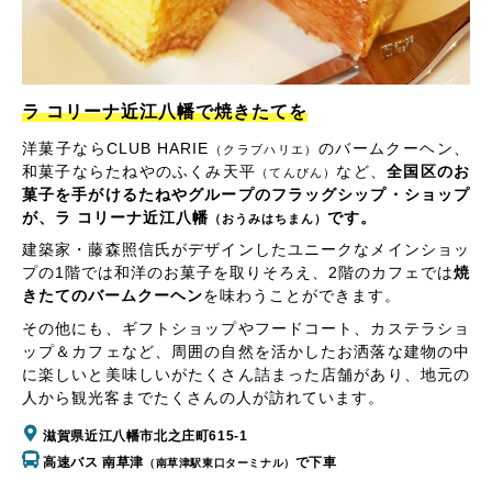
ラ コリーナ近江八幡で焼きたてを
洋菓子ならCLUB HARIE
のバームクーヘン、
（クラブハリエ）
和菓子ならたねやのふくみ天平
など、
全国区のお
（てんびん）
菓子を手がけるたねやグループのフラッグシップ・ショップ
が、ラ コリーナ近江八幡
です。
（おうみはちまん）
建築家・藤森照信氏がデザインしたユニークなメインショッ
プの1階では和洋のお菓子を取りそろえ、2階のカフェでは
焼
きたてのバームクーヘン
を味わうことができます。
その他にも、ギフトショップやフードコート、カステラショ
ップ＆カフェなど、周囲の自然を活かしたお洒落な建物の中
に楽しいと美味しいがたくさん詰まった店舗があり、地元の
人から観光客までたくさんの人が訪れています。
滋賀県近江八幡市北之庄町615-1
高速バス 南草津
で下車
（南草津駅東口ターミナル）