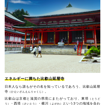
エネルギーに満ちた比叡山延暦寺
日本人なら誰もがその名を知っているであろう、比叡山延暦
寺
。
（ひえいざんえんりゃくじ）
比叡山は京都と滋賀の県境にまたがっており、東塔
（とうど
・西塔
・横川
という3つの地域を合わ
う）
（さいとう）
（よがわ）