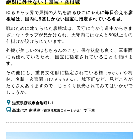
絶対に外せない！国宝・彦根城
ゆるキャラ界で屈指の人気を誇る
ひこにゃんに毎日会える彦
根城は、国内に5基しかない国宝に指定されている名城。
戦のために建てられた彦根城は、天守に向かう道中からさま
ざまなトラップが見かけられ、天守内にはなんと80以上もの
仕掛けが設けられています。
外観が美しいのはもちろんのこと、保存状態も良く、軍事面
にも優れているため、国宝に指定されていることも頷けま
す。
その他にも、重要文化財に指定されている櫓
や梅
（やぐら）
林、名勝・玄宮園
、城下町など、見どころが
（げんきゅうえん）
たくさんありますので、じっくり観光されてみてはいかがで
しょうか。
滋賀県彦根市金亀町1-1
高速バス 南草津
で下車
（南草津駅東口ターミナル）