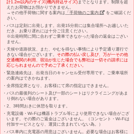
計1.2m以内のサイズ(機内持込サイズ)
までとなります。制限を超
えたお荷物はお預かりできません。
→その他手荷物に関する案内は
「手荷物のご案内」
をご確認くだ
さい。
バスは定刻に出発します。出発15分前には集合場所へお越しいた
だき、お乗り遅れには十分ご注意ください。
※出発時間に間に合わずご乗車できなかった場合の返金はござい
ません。
天候や道路状況、また、やむを得ない事情により予定通り運行で
きない場合がございます。
その際の払い戻し及び、万が一その他
交通機関の利用、宿泊が生じた場合でも弊社は一切その請求には
応じられませんので予めご了承ください。
緊急連絡先は、出発当日のキャンセル受付専用です。ご乗車場所
の案内はできかねます。
全席指定席となり、お客様にて席の指定はできません。
バスの最後列のシート及び一部のシートはリクライニングがあま
り倒れない場合があります。
2、3時間おきに休憩を取ります。
充電設備・Wi-Fiは機器トラブル等により使用できない場合がござ
います。その際のご返金はございません。（コンセント・Wi-Fiは
付加サービスとなり、運賃に含まれていない為。）
バス車内に充電器の用意はございません。必要な場合はお客様に