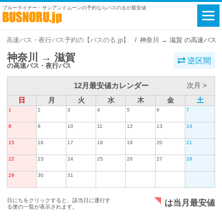
ブルーライナー・サンアンドムーンの予約ならバスのるが最安値
高速バス・夜行バス予約の【バスのる.jp】
神奈川 → 滋賀 の高速バス
神奈川 → 滋賀
逆区間
の高速バス・夜行バス
12月最安値カレンダー
次月 >
日
月
火
水
木
金
土
1
2
3
4
5
6
7
8
9
10
11
12
13
14
15
16
17
18
19
20
21
22
23
24
25
26
27
28
29
30
31
日にちをクリックすると、該当日に運行す
は当月最安値
る便の一覧が表示されます。