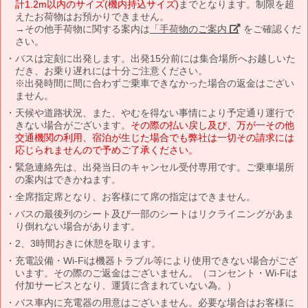
計1.2m以内のサイズ(機内持込サイズ)
までとなります。制限を超
えたお荷物はお預かりできません。
→その他手荷物に関する案内は
「手荷物のご案内」
をご確認くだ
さい。
バスは定刻に出発します。出発15分前には集合場所へお越しいた
だき、お乗り遅れには十分ご注意ください。
※出発時間に間に合わずご乗車できなかった場合の返金はござい
ません。
天候や道路状況、また、やむを得ない事情により予定通り運行で
きない場合がございます。
その際の払い戻し及び、万が一その他
交通機関の利用、宿泊が生じた場合でも弊社は一切その請求には
応じられませんので予めご了承ください。
緊急連絡先は、出発当日のキャンセル受付専用です。ご乗車場所
の案内はできかねます。
全席指定席となり、お客様にて席の指定はできません。
バスの最後列のシート及び一部のシートはリクライニングがあま
り倒れない場合があります。
2、3時間おきに休憩を取ります。
充電設備・Wi-Fiは機器トラブル等により使用できない場合がござ
います。その際のご返金はございません。（コンセント・Wi-Fiは
付加サービスとなり、運賃に含まれていない為。）
バス車内に充電器の用意はございません。必要な場合はお客様に