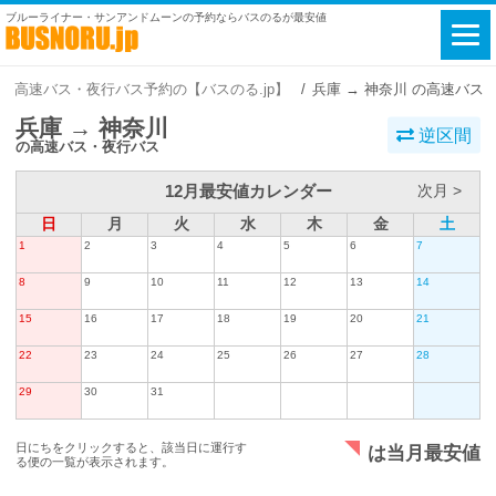
ブルーライナー・サンアンドムーンの予約ならバスのるが最安値
高速バス・夜行バス予約の【バスのる.jp】
兵庫 → 神奈川 の高速バス
兵庫 → 神奈川
逆区間
の高速バス・夜行バス
12月最安値カレンダー
次月 >
日
月
火
水
木
金
土
1
2
3
4
5
6
7
8
9
10
11
12
13
14
15
16
17
18
19
20
21
22
23
24
25
26
27
28
29
30
31
日にちをクリックすると、該当日に運行す
は当月最安値
る便の一覧が表示されます。