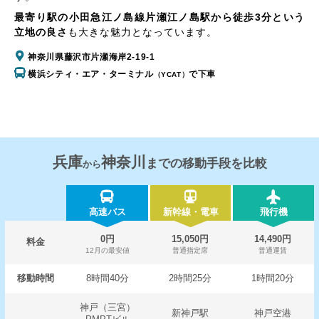
最寄り駅の小田急江ノ島線片瀬江ノ島駅から徒歩3分という
立地の良さ
も大きな魅力となっています。
神奈川県藤沢市片瀬海岸2-19-1
横浜シティ・エア・ターミナル
で下車
（YCAT）
兵庫
神奈川
までの移動手段を比較
から
高速バス
新幹線・電車
飛行機
0円
15,050円
14,490円
料金
12月の最安値
普通指定席
普通運賃
移動時間
8時間40分
2時間25分
1時間20分
神戸（三宮）
新神戸駅
神戸空港