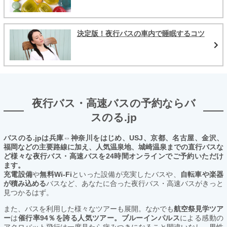
決定版！夜行バスの車内で睡眠するコツ
夜行バス・高速バスの予約ならバ
スのる.jp
バスのる.jpは兵庫⇔神奈川をはじめ、USJ、京都、名古屋、金沢、
福岡などの主要路線に加え、人気温泉地、城崎温泉までの直行バスな
ど様々な夜行バス・高速バスを24時間オンラインでご予約いただけ
ます。
充電設備
や
無料Wi-Fi
といった設備が充実したバスや、
自転車や楽器
が積み込める
バスなど、あなたに合った夜行バス・高速バスがきっと
見つかるはず。
また、バスを利用した様々なツアーも展開。なかでも
航空祭見学ツア
ー
は
催行率94％を誇る人気ツアー。ブルーインパルス
による感動の
アクロバット飛行は一度見たら病みつきになること間違いなし。男性