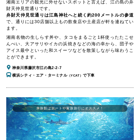
湘南エリアの観光に外せないスポットと言えば、江の島の弁
財天仲見世通りです。
弁財天仲見世通りは江島神社へと続く約200メートルの参道
で、通りには30店舗以上もの飲食店や土産店が軒を連ねてい
ます。
湘南名物の生しらす丼や、タコをまるごと1杯使ったたこせ
んべい、大アサリやイカの浜焼きなどの海の幸から、団子や
アイス最中といった和スイーツなどを散策しながら味わうこ
とができます。
神奈川県藤沢市江の島2-2-7
横浜シティ・エア・ターミナル
で下車
（YCAT）
水族館はデートや家族旅行にオススメ！