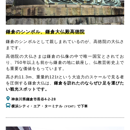
鎌倉のシンボル、鎌倉大仏殿高徳院
鎌倉のシンボルとして親しまれているのが、高徳院の大仏さ
まです。
高徳院の大仏さまは鎌倉の仏像の中で唯一国宝とされてお
り、750年以上も前から鎌倉の地に鎮座し、仏教芸術史上で
も重要な価値をもっています。
高さ約11.3m、重量約121tという大迫力のスケールで見る者
を圧倒する鎌倉大仏は、
鎌倉を訪れたのならぜひ足を運びた
い観光スポットです。
神奈川県鎌倉市長谷4-2-28
横浜シティ・エア・ターミナル
で下車
（YCAT）