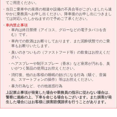
てご用意ください。
当日ご乗車中の座席の相違や設備の不具合等がございましたら速
やかに乗務員へお申し出ください。降車後のお申し出につきまし
ては対応いたしかねますので予めご了承ください。
車内禁止事項
車内は終日禁煙（アイコス、グローなどの電子タバコを含
む）です。
車内での飲酒はお断りしております、また泥酔状態でのご乗
車もお断りいたします。
臭いのきついもの（ファストフード等）の飲食はお控えくだ
さい。
ヘアスプレーや制汗スプレー（香水）など座席が汚れる、臭
いがつく製品の使用はお控えください。
消灯後、他のお客様の睡眠の妨げになる行為（騒ぐ、音漏
れ、スマートフォンの操作）等はお控えください。
暴力行為など、その他迷惑行為
上記禁止事項が発覚した場合や乗務員の指示に従わない場合は、
警察に連絡の上、下車を命じる場合もございます。また損害が発
生した場合にはお客様に損害賠償請求を行うことがあります。