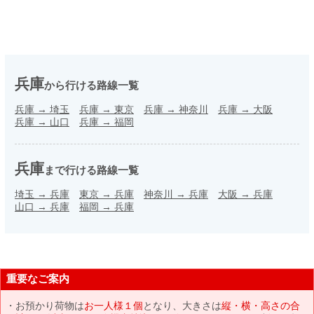
兵庫
から行ける路線一覧
兵庫
→
埼玉
兵庫
→
東京
兵庫
→
神奈川
兵庫
→
大阪
兵庫
→
山口
兵庫
→
福岡
兵庫
まで行ける路線一覧
埼玉
→
兵庫
東京
→
兵庫
神奈川
→
兵庫
大阪
→
兵庫
山口
→
兵庫
福岡
→
兵庫
重要なご案内
お預かり荷物は
お一人様１個
となり、大きさは
縦・横・高さの合