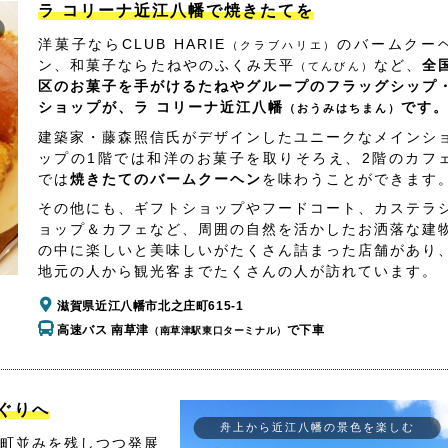
ラ コリーナ近江八幡で焼きたてを
洋菓子ならCLUB HARIE
のバームクー
（クラブハリエ）
ン、和菓子ならたねやのふくみ天平
など、
全
（てんびん）
区のお菓子を手がけるたねやグループのフラッグシップ
ショップが、ラ コリーナ近江八幡
です
（おうみはちまん）
建築家・藤森照信氏がデザインしたユニークなメインシ
ップの1階では和洋のお菓子を取りそろえ、2階のカフ
では
焼きたてのバームクーヘン
を味わうことができます
その他にも、ギフトショップやフードコート、カステラ
ョップ＆カフェなど、周囲の自然を活かしたお洒落な建
の中に楽しいと美味しいがたくさん詰まった店舗があり
地元の人から観光客までたくさんの人が訪れています。
滋賀県近江八幡市北之庄町615-1
高速バス 南草津
で下車
（南草津駅東口ターミナル）
ぐりへ
舟上から近江八幡の景色を楽しむ
町並みを残しつつ発展