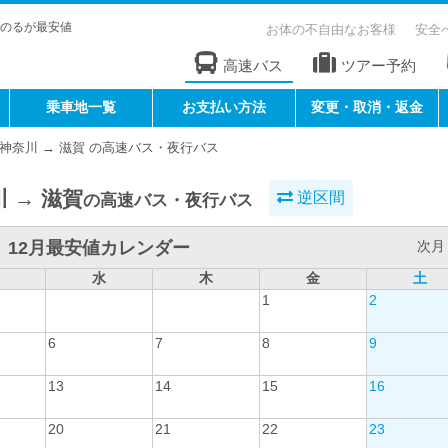
のるが最安値
お体の不自由なお客様
安全
高速バス
ツアー予約
乗車地一覧
お支払い方法
変更・取消・返金
神奈川 → 滋賀 の高速バス・夜行バス
 → 滋賀
逆区間
の高速バス・夜行バス
12月最安値カレンダー
次月 
水
木
金
土
1
2
6
7
8
9
13
14
15
16
20
21
22
23