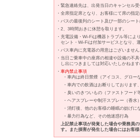
緊急連絡先は、出発当日のキャンセル受
全席指定席となり、お客様にて席の指定
バスの最後列のシート及び一部のシート
2、3時間おきに休憩を取ります。
充電設備・Wi-Fiは機器トラブル等に
セント・Wi-Fiは付加サービスとなり
バス車内に充電器の用意はございません
当日ご乗車中の座席の相違や設備の不具
し出につきましては対応いたしかねます
車内禁止事項
車内は終日禁煙（アイコス、グロー
車内での飲酒はお断りしております
臭いのきついもの（ファストフード
ヘアスプレーや制汗スプレー（香水
消灯後、他のお客様の睡眠の妨げに
暴力行為など、その他迷惑行為
上記禁止事項が発覚した場合や乗務員の
す。また損害が発生した場合にはお客様