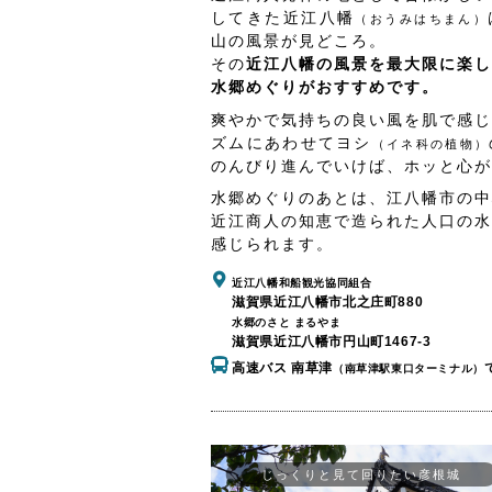
してきた近江八幡
（おうみはちまん）
山の風景が見どころ。
その
近江八幡の風景を最大限に楽し
水郷めぐりがおすすめです。
爽やかで気持ちの良い風を肌で感じ
ズムにあわせてヨシ
（イネ科の植物）
のんびり進んでいけば、ホッと心が
水郷めぐりのあとは、江八幡市の中
近江商人の知恵で造られた人口の水
感じられます。
近江八幡和船観光協同組合
滋賀県近江八幡市北之庄町880
水郷のさと まるやま
滋賀県近江八幡市円山町1467-3
高速バス 南草津
（南草津駅東口ターミナル）
じっくりと見て回りたい彦根城