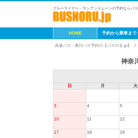
ブルーライナー・サンアンドムーンの予約ならバス
HOME
予約から乗車まで
高速バス・夜行バス予約の【バスのる.jp】
神奈川
日
月
火
3
4
5
10
11
12
17
18
19