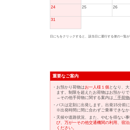
24
25
26
31
日にちをクリックすると、該当日に運行する便の一覧が
重要なご案内
お預かり荷物は
お一人様１個
となり、大
ます。制限を超えたお荷物はお預かりで
→その他手荷物に関する案内は
「手荷物
バスは定刻に出発します。出発15分前
※出発時間に間に合わずご乗車できなか
天候や道路状況、また、やむを得ない事
び、万が一その他交通機関の利用、宿泊
ください。