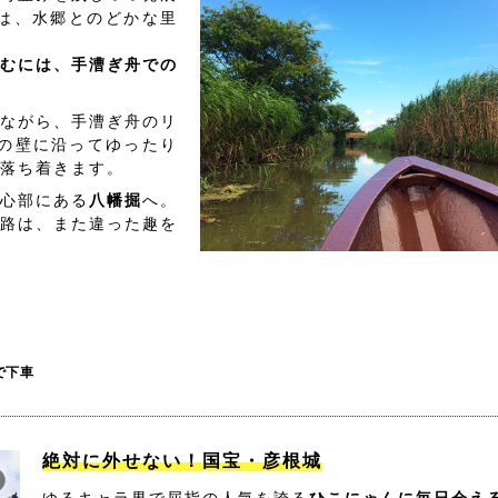
は、水郷とのどかな里
むには、手漕ぎ舟での
ながら、手漕ぎ舟のリ
の壁に沿ってゆったり
落ち着きます。
心部にある
八幡掘
へ。
路は、また違った趣を
で下車
絶対に外せない！国宝・彦根城