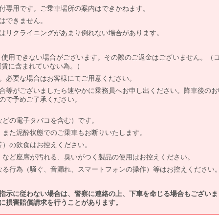
付専用です。ご乗車場所の案内はできかねます。
はできません。
はリクライニングがあまり倒れない場合があります。
より使用できない場合がございます。その際のご返金はございません。（
、運賃に含まれていない為。）
。必要な場合はお客様にてご用意ください。
合等がございましたら速やかに乗務員へお申し出ください。降車後のお
ので予めご了承ください。
などの電子タバコを含む）です。
、また泥酔状態でのご乗車もお断りいたします。
等）の飲食はお控えください。
）など座席が汚れる、臭いがつく製品の使用はお控えください。
なる行為（騒ぐ、音漏れ、スマートフォンの操作）等はお控えください
指示に従わない場合は、警察に連絡の上、下車を命じる場合もございま
に損害賠償請求を行うことがあります。