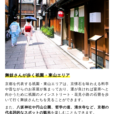
舞妓さんが歩く祇園・東山エリア
京都を代表する祇園・東山エリアは、京懐石を味わえる料亭
や昔ながらのお茶屋が集まっており、運が良ければ宴席へと
向かうために祇園のメインストリート・花見小路の石畳を歩
いて行く舞妓さんたちを見ることができます。
また、
八坂神社や円山公園、哲学の道、清水寺など、京都の
代名詞的なスポットの観光
を楽しむこともできます。