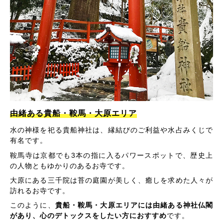
由緒ある貴船・鞍馬・大原エリア
水の神様を祀る貴船神社は、縁結びのご利益や水占みくじで
有名です。
鞍馬寺は京都でも3本の指に入るパワースポットで、歴史上
の人物ともゆかりのあるお寺です。
大原にある三千院は苔の庭園が美しく、癒しを求めた人々が
訪れるお寺です。
このように、
貴船・鞍馬・大原エリアには由緒ある神社仏閣
があり、心のデトックスをしたい方におすすめ
です。