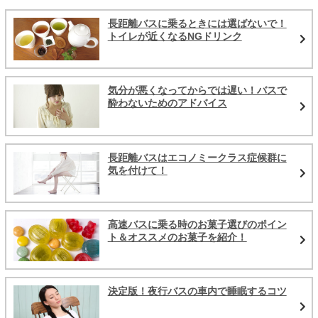
長距離バスに乗るときには選ばないで！
トイレが近くなるNGドリンク
気分が悪くなってからでは遅い！バスで
酔わないためのアドバイス
長距離バスはエコノミークラス症候群に
気を付けて！
高速バスに乗る時のお菓子選びのポイン
ト＆オススメのお菓子を紹介！
決定版！夜行バスの車内で睡眠するコツ