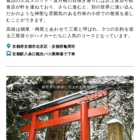
嵐山の人気スポット・渡月橋の目抜き通りにはお土産店や飲
食店が軒を連ねており、さらに進むと、別の世界に迷い込ん
だかのような神聖な雰囲気のある竹林の小径での散策を楽し
むことができます。
高雄は槇尾・栂尾とあわせて三尾と呼ばれ、3つの古刹を巡
る三尾巡りがハイカーたちに人気のコースとなっています。
京都府京都市右京区・京都府亀岡市
京都駅八条口観光バス乗降場で下車
銀世界の静寂に包まれた貴船神社