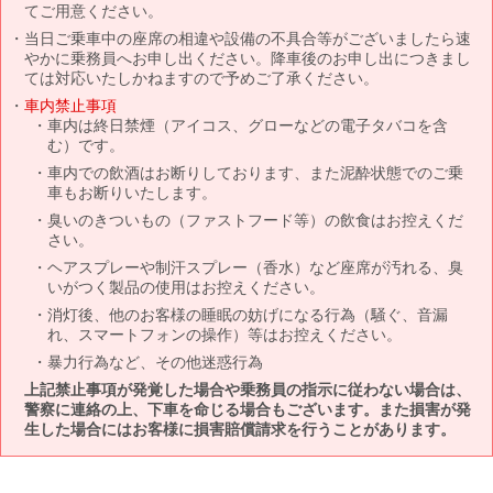
てご用意ください。
当日ご乗車中の座席の相違や設備の不具合等がございましたら速
やかに乗務員へお申し出ください。降車後のお申し出につきまし
ては対応いたしかねますので予めご了承ください。
車内禁止事項
車内は終日禁煙（アイコス、グローなどの電子タバコを含
む）です。
車内での飲酒はお断りしております、また泥酔状態でのご乗
車もお断りいたします。
臭いのきついもの（ファストフード等）の飲食はお控えくだ
さい。
ヘアスプレーや制汗スプレー（香水）など座席が汚れる、臭
いがつく製品の使用はお控えください。
消灯後、他のお客様の睡眠の妨げになる行為（騒ぐ、音漏
れ、スマートフォンの操作）等はお控えください。
暴力行為など、その他迷惑行為
上記禁止事項が発覚した場合や乗務員の指示に従わない場合は、
警察に連絡の上、下車を命じる場合もございます。また損害が発
生した場合にはお客様に損害賠償請求を行うことがあります。