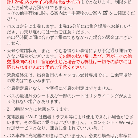
計1.2m以内のサイズ(機内持込サイズ)
までとなります。制限を超
えたお荷物はお預かりできません。
→その他手荷物に関する案内は
「手荷物のご案内」
をご確認くだ
さい。
バスは定刻に出発します。出発15分前には集合場所へお越しいた
だき、お乗り遅れには十分ご注意ください。
※出発時間に間に合わずご乗車できなかった場合の返金はござい
ません。
天候や道路状況、また、やむを得ない事情により予定通り運行で
きない場合がございます。
その際の払い戻し及び、万が一その他
交通機関の利用、宿泊が生じた場合でも弊社は一切その請求には
応じられませんので予めご了承ください。
緊急連絡先は、出発当日のキャンセル受付専用です。ご乗車場所
の案内はできかねます。
全席指定席となり、お客様にて席の指定はできません。
バスの最後列のシート及び一部のシートはリクライニングがあま
り倒れない場合があります。
2、3時間おきに休憩を取ります。
充電設備・Wi-Fiは機器トラブル等により使用できない場合がござ
います。その際のご返金はございません。（コンセント・Wi-Fiは
付加サービスとなり、運賃に含まれていない為。）
バス車内に充電器の用意はございません。必要な場合はお客様に