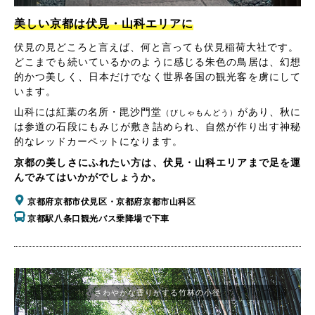
美しい京都は伏見・山科エリアに
伏見の見どころと言えば、何と言っても伏見稲荷大社です。
どこまでも続いているかのように感じる朱色の鳥居は、幻想
的かつ美しく、日本だけでなく世界各国の観光客を虜にして
います。
山科には紅葉の名所・毘沙門堂
があり、秋に
（びしゃもんどう）
は参道の石段にもみじが敷き詰められ、自然が作り出す神秘
的なレッドカーペットになります。
京都の美しさにふれたい方は、伏見・山科エリアまで足を運
んでみてはいかがでしょうか。
京都府京都市伏見区・京都府京都市山科区
京都駅八条口観光バス乗降場で下車
さわやかな香りがする竹林の小径