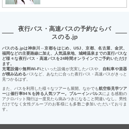
夜行バス・高速バスの予約ならバ
スのる.jp
バスのる.jpは神奈川⇔京都をはじめ、USJ、京都、名古屋、金沢、
福岡などの主要路線に加え、人気温泉地、城崎温泉までの直行バスな
ど様々な夜行バス・高速バスを24時間オンラインでご予約いただけ
ます。
充電設備
や
無料Wi-Fi
といった設備が充実したバスや、
自転車や楽器
が積み込める
バスなど、あなたに合った夜行バス・高速バスがきっと
見つかるはず。
また、バスを利用した様々なツアーも展開。なかでも
航空祭見学ツア
ー
は
催行率94％を誇る人気ツアー。ブルーインパルス
による感動の
アクロバット飛行は一度見たら病みつきになること間違いなし。男性
だけでなく女性グループのお客様にも多数ご参加いただいておりま
す。