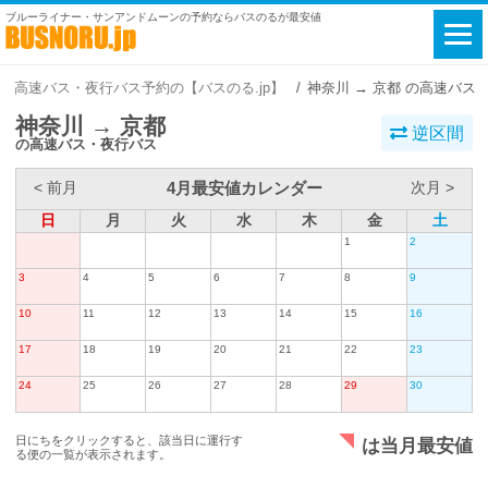
ブルーライナー・サンアンドムーンの予約ならバスのるが最安値
高速バス・夜行バス予約の【バスのる.jp】
神奈川 → 京都 の高速バス
神奈川 → 京都
逆区間
の高速バス・夜行バス
4月最安値カレンダー
< 前月
次月 >
日
月
火
水
木
金
土
1
2
3
4
5
6
7
8
9
10
11
12
13
14
15
16
17
18
19
20
21
22
23
24
25
26
27
28
29
30
日にちをクリックすると、該当日に運行す
は当月最安値
る便の一覧が表示されます。