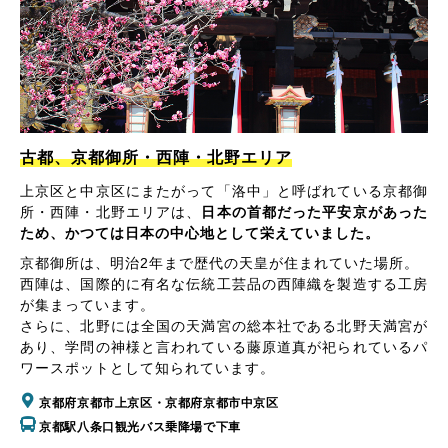
古都、京都御所・西陣・北野エリア
上京区と中京区にまたがって「洛中」と呼ばれている京都御
所・西陣・北野エリアは、
日本の首都だった平安京があった
ため、かつては日本の中心地として栄えていました。
京都御所は、明治2年まで歴代の天皇が住まれていた場所。
西陣は、国際的に有名な伝統工芸品の西陣織を製造する工房
が集まっています。
さらに、北野には全国の天満宮の総本社である北野天満宮が
あり、学問の神様と言われている藤原道真が祀られているパ
ワースポットとして知られています。
京都府京都市上京区・京都府京都市中京区
京都駅八条口観光バス乗降場で下車