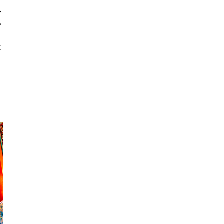
ラ
し
に
。