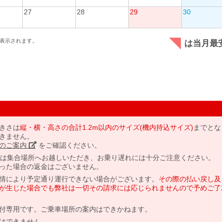
27
28
29
30
表示されます。
は当月最
きさは
縦・横・高さの合計1.2m以内のサイズ(機内持込サイズ)
までとな
きません。
のご案内」
をご確認ください。
には集合場所へお越しいただき、お乗り遅れには十分ご注意ください。
った場合の返金はございません。
情により予定通り運行できない場合がございます。
その際の払い戻し及
が生じた場合でも弊社は一切その請求には応じられませんので予めご了
付専用です。ご乗車場所の案内はできかねます。
はできません。