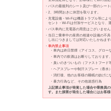
バスの最後列のシート及び一部のシート
2、3時間おきに休憩を取ります。
充電設備・Wi-Fiは機器トラブル等に
セント・Wi-Fiは付加サービスとなり
バス車内に充電器の用意はございません
当日ご乗車中の座席の相違や設備の不具
し出につきましては対応いたしかねます
車内禁止事項
車内は終日禁煙（アイコス、グロー
車内での飲酒はお断りしております
臭いのきついもの（ファストフード
ヘアスプレーや制汗スプレー（香水
消灯後、他のお客様の睡眠の妨げに
暴力行為など、その他迷惑行為
上記禁止事項が発覚した場合や乗務員の
す。また損害が発生した場合にはお客様