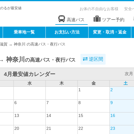
のるが最安値
お体の不自由なお客様
安全
高速バス
ツアー予約
乗車地一覧
お支払い方法
変更・取消・返金
滋賀 → 神奈川 の高速バス・夜行バス
→ 神奈川
逆区間
の高速バス・夜行バス
4月最安値カレンダー
次月 
水
木
金
土
1
2
6
7
8
9
13
14
15
16
20
21
22
23