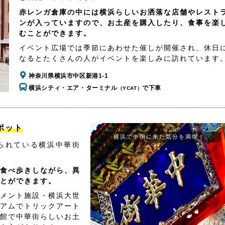
赤レンガ倉庫の中には横浜らしいお洒落な店舗やレスト
ンが入っていますので、お土産を購入したり、食事を楽
むことができます。
イベント広場では季節にあわせた催しが開催され、休日
なるとたくさんの人がイベントを楽しみに訪れています
神奈川県横浜市中区新港1-1
横浜シティ・エア・ターミナル
で下車
（YCAT）
ポット
横浜で中国に来た気分を満喫！
られている横浜中華街
食べ歩きしながら、異
とができます。
メント施設・横浜大世
アムでトリックアート
館で中華街らしいお土