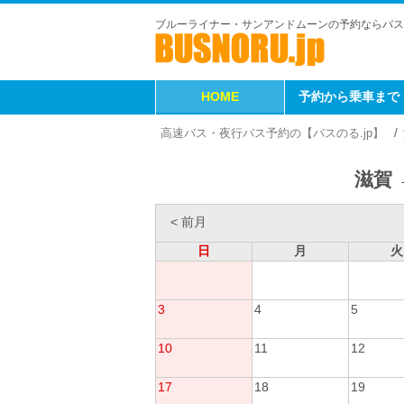
ブルーライナー・サンアンドムーンの予約ならバス
HOME
予約から乗車まで
高速バス・夜行バス予約の【バスのる.jp】
滋賀 
< 前月
日
月
火
3
4
5
10
11
12
17
18
19