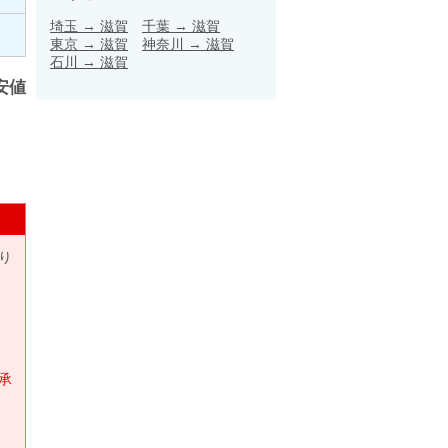
埼玉
→
滋賀
千葉
→
滋賀
東京
→
滋賀
神奈川
→
滋賀
石川
→
滋賀
安値
り
承