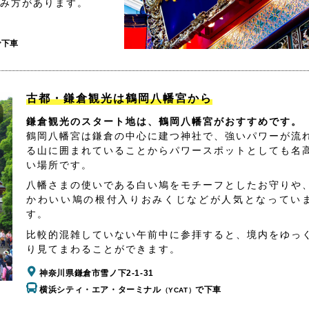
み方があります。
で下車
古都・鎌倉観光は鶴岡八幡宮から
鎌倉観光のスタート地は、鶴岡八幡宮がおすすめです。
鶴岡八幡宮は鎌倉の中心に建つ神社で、強いパワーが流
る山に囲まれていることからパワースポットとしても名
い場所です。
八幡さまの使いである白い鳩をモチーフとしたお守りや
かわいい鳩の根付入りおみくじなどが人気となってい
す。
比較的混雑していない午前中に参拝すると、境内をゆっ
り見てまわることができます。
神奈川県鎌倉市雪ノ下2-1-31
横浜シティ・エア・ターミナル
で下車
（YCAT）