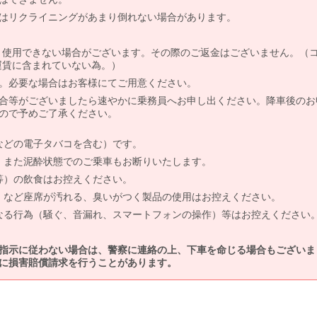
はリクライニングがあまり倒れない場合があります。
より使用できない場合がございます。その際のご返金はございません。（
、運賃に含まれていない為。）
。必要な場合はお客様にてご用意ください。
合等がございましたら速やかに乗務員へお申し出ください。降車後のお
ので予めご了承ください。
などの電子タバコを含む）です。
、また泥酔状態でのご乗車もお断りいたします。
等）の飲食はお控えください。
）など座席が汚れる、臭いがつく製品の使用はお控えください。
なる行為（騒ぐ、音漏れ、スマートフォンの操作）等はお控えください
指示に従わない場合は、警察に連絡の上、下車を命じる場合もございま
に損害賠償請求を行うことがあります。