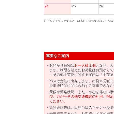
24
25
26
日にちをクリックすると、該当日に運行する便の一覧が
重要なご案内
お預かり荷物は
お一人様１個
となり、大
ます。制限を超えたお荷物はお預かりで
→その他手荷物に関する案内は
「手荷物
バスは定刻に出発します。出発15分前
※出発時間に間に合わずご乗車できなか
天候や道路状況、また、やむを得ない事
び、万が一その他交通機関の利用、宿泊
ください。
緊急連絡先は、出発当日のキャンセル受
全席指定席となり、お客様にて席の指定