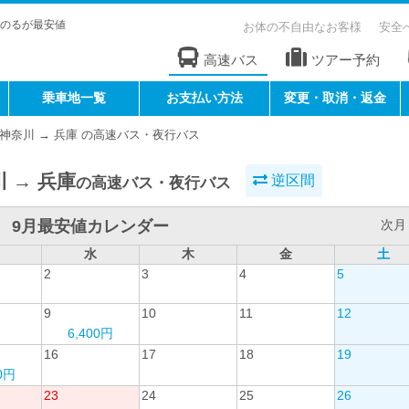
のるが最安値
お体の不自由なお客様
安全
高速バス
ツアー予約
乗車地一覧
お支払い方法
変更・取消・返金
神奈川 → 兵庫 の高速バス・夜行バス
 → 兵庫
逆区間
の高速バス・夜行バス
9月最安値カレンダー
次月 
水
木
金
土
2
3
4
5
9
10
11
12
6,400円
16
17
18
19
00円
23
24
25
26