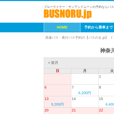
ブルーライナー・サンアンドムーンの予約ならバス
HOME
予約から乗車まで
高速バス・夜行バス予約の【バスのる.jp】
神奈川
< 前月
日
月
火
1
6
7
8
6,200円
13
14
15
9,200円
6,4
20
21
22