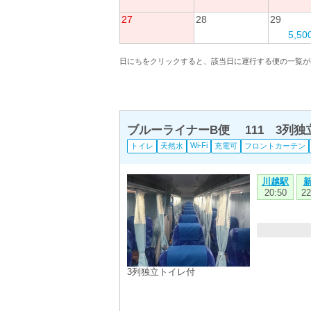
27
28
29
5,5
日にちをクリックすると、該当日に運行する便の一覧が
ブルーライナーB便 111 3列
Wi-Fi
トイレ
天然水
充電可
フロントカーテン
川越駅
20:50
22
3列独立トイレ付