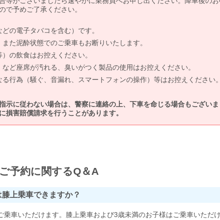
合等がございましたら速やかに乗務員へお申し出ください。降車後のお
ので予めご了承ください。
などの電子タバコを含む）です。
、また泥酔状態でのご乗車もお断りいたします。
等）の飲食はお控えください。
）など座席が汚れる、臭いがつく製品の使用はお控えください。
なる行為（騒ぐ、音漏れ、スマートフォンの操作）等はお控えください
指示に従わない場合は、警察に連絡の上、下車を命じる場合もございま
に損害賠償請求を行うことがあります。
ご予約に関するQ＆A
は膝上乗車できますか？
ご乗車いただけます。膝上乗車および3歳未満のお子様はご乗車いただ