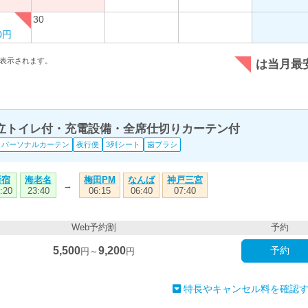
30
00円
表示されます。
は当月最
独立トイレ付・充電設備・全席仕切りカーテン付
パーソナルカーテン
夜行便
3列シート
歯ブラシ
新宿
海老名
梅田PM
なんば
神戸三宮
→
:20
23:40
06:15
06:40
07:40
Web予約割
予約
5,500
9,200
予約
円～
円
特長やキャンセル料を確認