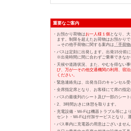
重要なご案内
お預かり荷物は
お一人様１個
となり、大
ます。制限を超えたお荷物はお預かりで
→その他手荷物に関する案内は
「手荷物
バスは定刻に出発します。出発15分前
※出発時間に間に合わずご乗車できなか
天候や道路状況、また、やむを得ない事
び、万が一その他交通機関の利用、宿泊
ください。
緊急連絡先は、出発当日のキャンセル受
全席指定席となり、お客様にて席の指定
バスの最後列のシート及び一部のシート
2、3時間おきに休憩を取ります。
充電設備・Wi-Fiは機器トラブル等に
セント・Wi-Fiは付加サービスとなり
バス車内に充電器の用意はございません