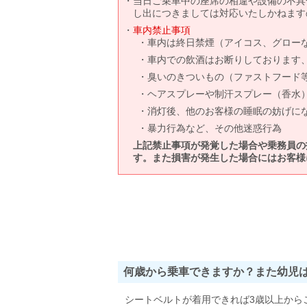
当日ご乗車中の座席の相違や設備の不具
し出につきましては対応いたしかねます
車内禁止事項
車内は終日禁煙（アイコス、グロー
車内での飲酒はお断りしております
臭いのきついもの（ファストフード
ヘアスプレーや制汗スプレー（香水
消灯後、他のお客様の睡眠の妨げに
暴力行為など、その他迷惑行為
上記禁止事項が発覚した場合や乗務員の
す。また損害が発生した場合にはお客様
何歳から乗車できますか？また幼児
シートベルトが着用できれば3歳以上から