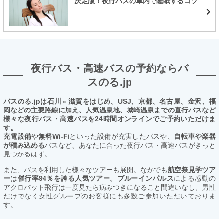
決定版！夜行バスの車内で睡眠するコツ
夜行バス・高速バスの予約ならバ
スのる.jp
バスのる.jpは石川⇔滋賀をはじめ、USJ、京都、名古屋、金沢、福
岡などの主要路線に加え、人気温泉地、城崎温泉までの直行バスなど
様々な夜行バス・高速バスを24時間オンラインでご予約いただけま
す。
充電設備
や
無料Wi-Fi
といった設備が充実したバスや、
自転車や楽器
が積み込める
バスなど、あなたに合った夜行バス・高速バスがきっと
見つかるはず。
また、バスを利用した様々なツアーも展開。なかでも
航空祭見学ツア
ー
は
催行率94％を誇る人気ツアー。ブルーインパルス
による感動の
アクロバット飛行は一度見たら病みつきになること間違いなし。男性
だけでなく女性グループのお客様にも多数ご参加いただいておりま
す。