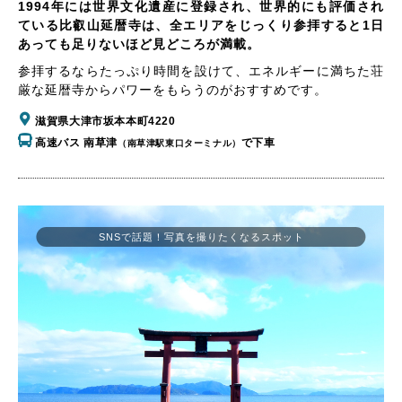
1994年には世界文化遺産に登録され、世界的にも評価され
ている比叡山延暦寺は、全エリアをじっくり参拝すると1日
あっても足りないほど見どころが満載。
参拝するならたっぷり時間を設けて、エネルギーに満ちた荘
厳な延暦寺からパワーをもらうのがおすすめです。
滋賀県大津市坂本本町4220
高速バス 南草津
で下車
（南草津駅東口ターミナル）
SNSで話題！写真を撮りたくなるスポット