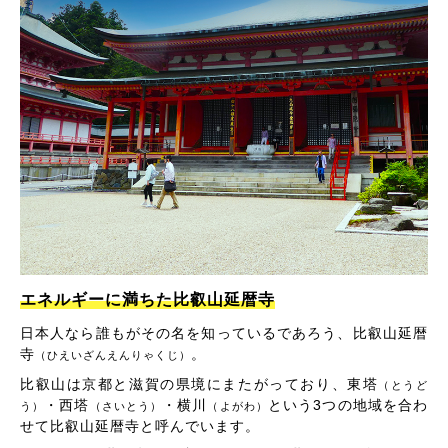
エネルギーに満ちた比叡山延暦寺
日本人なら誰もがその名を知っているであろう、比叡山延暦
寺
。
（ひえいざんえんりゃくじ）
比叡山は京都と滋賀の県境にまたがっており、東塔
（とうど
・西塔
・横川
という3つの地域を合わ
う）
（さいとう）
（よがわ）
せて比叡山延暦寺と呼んでいます。