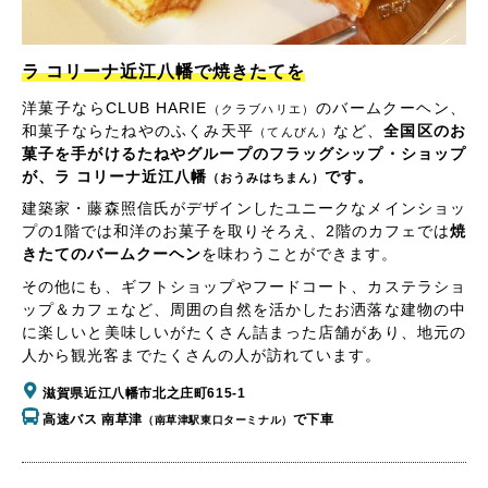
ラ コリーナ近江八幡で焼きたてを
洋菓子ならCLUB HARIE
のバームクーヘン、
（クラブハリエ）
和菓子ならたねやのふくみ天平
など、
全国区のお
（てんびん）
菓子を手がけるたねやグループのフラッグシップ・ショップ
が、ラ コリーナ近江八幡
です。
（おうみはちまん）
建築家・藤森照信氏がデザインしたユニークなメインショッ
プの1階では和洋のお菓子を取りそろえ、2階のカフェでは
焼
きたてのバームクーヘン
を味わうことができます。
その他にも、ギフトショップやフードコート、カステラショ
ップ＆カフェなど、周囲の自然を活かしたお洒落な建物の中
に楽しいと美味しいがたくさん詰まった店舗があり、地元の
人から観光客までたくさんの人が訪れています。
滋賀県近江八幡市北之庄町615-1
高速バス 南草津
で下車
（南草津駅東口ターミナル）