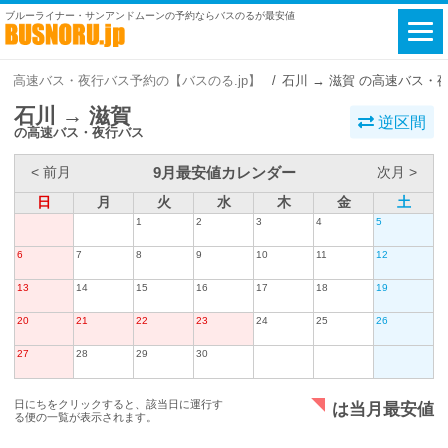
ブルーライナー・サンアンドムーンの予約ならバスのるが最安値
高速バス・夜行バス予約の【バスのる.jp】
石川 → 滋賀 の高速バス・
石川 → 滋賀
逆区間
の高速バス・夜行バス
9月最安値カレンダー
< 前月
次月 >
日
月
火
水
木
金
土
1
2
3
4
5
6
7
8
9
10
11
12
13
14
15
16
17
18
19
20
21
22
23
24
25
26
27
28
29
30
日にちをクリックすると、該当日に運行す
は当月最安値
る便の一覧が表示されます。