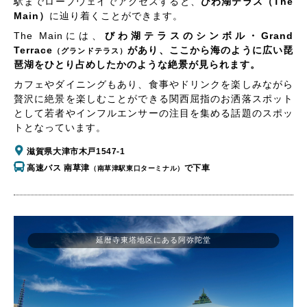
駅までロープウェイでアクセスすると、
びわ湖テラス（The
Main）
に辿り着くことができます。
The Mainには、
びわ湖テラスのシンボル・Grand
Terrace
があり、ここから海のように広い琵
（グランドテラス）
琶湖をひとり占めしたかのような絶景が見られます。
カフェやダイニングもあり、食事やドリンクを楽しみながら
贅沢に絶景を楽しむことができる関西屈指のお洒落スポット
として若者やインフルエンサーの注目を集める話題のスポッ
トとなっています。
滋賀県大津市木戸1547-1
高速バス 南草津
で下車
（南草津駅東口ターミナル）
延暦寺東塔地区にある阿弥陀堂