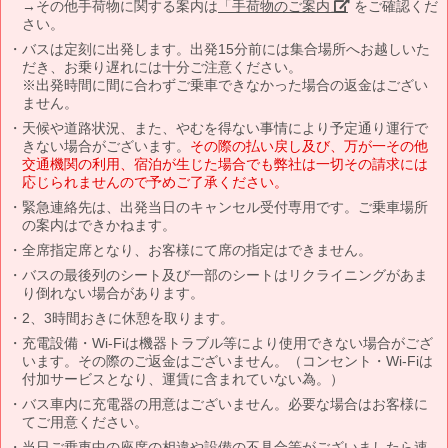
→その他手荷物に関する案内は
「手荷物のご案内」
をご確認くだ
さい。
バスは定刻に出発します。出発15分前には集合場所へお越しいた
だき、お乗り遅れには十分ご注意ください。
※出発時間に間に合わずご乗車できなかった場合の返金はござい
ません。
天候や道路状況、また、やむを得ない事情により予定通り運行で
きない場合がございます。
その際の払い戻し及び、万が一その他
交通機関の利用、宿泊が生じた場合でも弊社は一切その請求には
応じられませんので予めご了承ください。
緊急連絡先は、出発当日のキャンセル受付専用です。ご乗車場所
の案内はできかねます。
全席指定席となり、お客様にて席の指定はできません。
バスの最後列のシート及び一部のシートはリクライニングがあま
り倒れない場合があります。
2、3時間おきに休憩を取ります。
充電設備・Wi-Fiは機器トラブル等により使用できない場合がござ
います。その際のご返金はございません。（コンセント・Wi-Fiは
付加サービスとなり、運賃に含まれていない為。）
バス車内に充電器の用意はございません。必要な場合はお客様に
てご用意ください。
当日ご乗車中の座席の相違や設備の不具合等がございましたら速