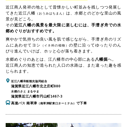
近江商人発祥の地として昔懐かしい町並みを残しつつ発展し
てきた近江八幡
は、水郷とのどかな里山の風
（おうみはちまん）
景が見どころ。
その
近江八幡の風景を最大限に楽しむには、手漕ぎ舟での水
郷めぐりがおすすめです。
爽やかで気持ちの良い風を肌で感じながら、手漕ぎ舟のリズ
ムにあわせてヨシ
の壁に沿ってゆったりのん
（イネ科の植物）
びり進んでいけば、ホッと心が落ち着きます。
水郷めぐりのあとは、江八幡市の中心部にある
八幡掘
へ。
近江商人の知恵で造られた人口の水路は、また違った趣を感
じられます。
近江八幡和船観光協同組合
滋賀県近江八幡市北之庄町880
水郷のさと まるやま
滋賀県近江八幡市円山町1467-3
高速バス 南草津
で下車
（南草津駅東口ターミナル）