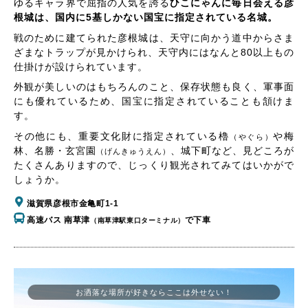
ゆるキャラ界で屈指の人気を誇る
ひこにゃんに毎日会える彦
根城は、国内に5基しかない国宝に指定されている名城。
戦のために建てられた彦根城は、天守に向かう道中からさま
ざまなトラップが見かけられ、天守内にはなんと80以上もの
仕掛けが設けられています。
外観が美しいのはもちろんのこと、保存状態も良く、軍事面
にも優れているため、国宝に指定されていることも頷けま
す。
その他にも、重要文化財に指定されている櫓
や梅
（やぐら）
林、名勝・玄宮園
、城下町など、見どころが
（げんきゅうえん）
たくさんありますので、じっくり観光されてみてはいかがで
しょうか。
滋賀県彦根市金亀町1-1
高速バス 南草津
で下車
（南草津駅東口ターミナル）
お洒落な場所が好きならここは外せない！