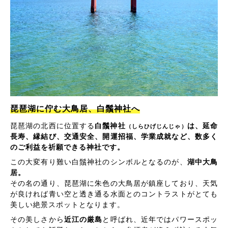
琵琶湖に佇む大鳥居、白鬚神社へ
琵琶湖の北西に位置する
白鬚神社
は、延命
（しらひげじんじゃ）
長寿、縁結び、交通安全、開運招福、学業成就など、数多く
のご利益を祈願できる神社です。
この大変有り難い白鬚神社のシンボルとなるのが、
湖中大鳥
居。
その名の通り、琵琶湖に朱色の大鳥居が鎮座しており、天気
が良ければ青い空と透き通る水面とのコントラストがとても
美しい絶景スポットとなります。
その美しさから
近江の厳島
と呼ばれ、近年ではパワースポッ