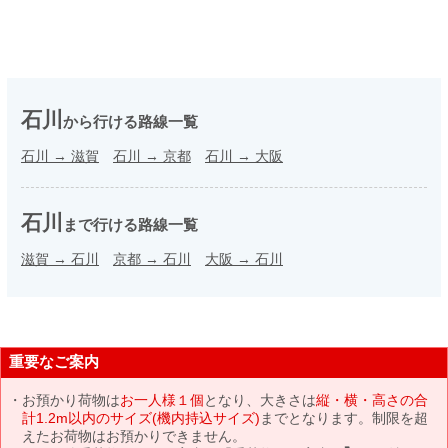
石川
から行ける路線一覧
石川
→
滋賀
石川
→
京都
石川
→
大阪
石川
まで行ける路線一覧
滋賀
→
石川
京都
→
石川
大阪
→
石川
重要なご案内
お預かり荷物は
お一人様１個
となり、大きさは
縦・横・高さの合
計1.2m以内のサイズ(機内持込サイズ)
までとなります。制限を超
えたお荷物はお預かりできません。