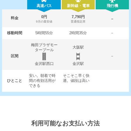
高速バス
新幹線・電車
飛行機
0円
7,790円
料金
－
9月の最安値
普通指定席
移動時間
5時間55分
2時間35分
－
梅田プラザモー
大阪駅
タープール
区間
－
金沢駅西口
金沢駅
安い。朝着で時
そこそこ早く快
ひとこと
間の有効活用が
適。値段は高い
できる
利用可能なお支払い方法