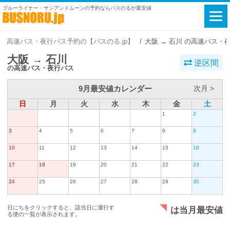
ブルーライナー・サンアンドムーンの予約ならバスのるが最安値
高速バス・夜行バス予約の【バスのる.jp】
大阪 → 石川 の高速バス・
大阪 → 石川
逆区間
の高速バス・夜行バス
9月最安値カレンダー
次月 >
日
月
火
水
木
金
土
1
2
3
4
5
6
7
8
9
10
11
12
13
14
15
16
17
18
19
20
21
22
23
24
25
26
27
28
29
30
日にちをクリックすると、該当日に運行す
は当月最安値
る便の一覧が表示されます。