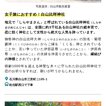
写真提供：白山市観光連盟
女子旅におすすめ！白山比咩神社
地元で「しらやまさん」と呼ばれている白山比咩神社
（しらや
は、全国に約3千社ある白山神社の総本宮で、
まひめじんじゃ）
恋に効く神社として女性から絶大な人気を誇っています。
御祭神の白山比咩大神
の別名・菊理
（しらやまひめのおおかみ）
媛神
からご縁を「くくる」神とされている
（くくりひめのかみ）
ことや、言い争っていた伊弉諾尊
・伊弉冉
（いざなぎのみこと）
尊
の夫婦を仲直りさせたことから、
縁結び
（いざなみのみこと）
の神様
とされています。
樹齢1000年を超える神聖な木々に守られた白山比咩神社で
恋のお祈りをすれば、願いが叶うかもしれません。
石川県白山市三宮町ニ105-1
松任駅西口で下車