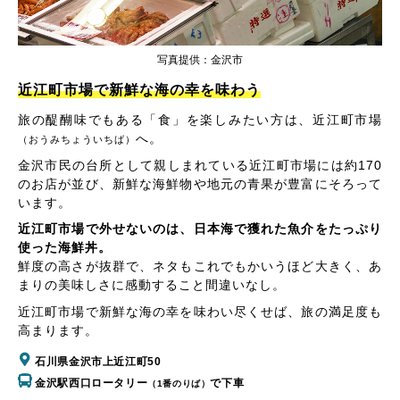
写真提供：金沢市
近江町市場で新鮮な海の幸を味わう
旅の醍醐味でもある「食」を楽しみたい方は、近江町市場
へ。
（おうみちょういちば）
金沢市民の台所として親しまれている近江町市場には約170
のお店が並び、新鮮な海鮮物や地元の青果が豊富にそろって
います。
近江町市場で外せないのは、日本海で獲れた魚介をたっぷり
使った海鮮丼。
鮮度の高さが抜群で、ネタもこれでもかいうほど大きく、あ
まりの美味しさに感動すること間違いなし。
近江町市場で新鮮な海の幸を味わい尽くせば、旅の満足度も
高まります。
石川県金沢市上近江町50
金沢駅西口ロータリー
で下車
（1番のりば）