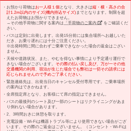
お預かり荷物は
お一人様１個
となり、大きさは
縦・横・高さの合
計1.2m以内のサイズ(機内持込サイズ)
までとなります。制限を超
えたお荷物はお預かりできません。
→その他手荷物に関する案内は
「手荷物のご案内」
をご確認くだ
さい。
バスは定刻に出発します。出発15分前には集合場所へお越しいた
だき、お乗り遅れには十分ご注意ください。
※出発時間に間に合わずご乗車できなかった場合の返金はござい
ません。
天候や道路状況、また、やむを得ない事情により予定通り運行で
きない場合がございます。
その際の払い戻し及び、万が一その他
交通機関の利用、宿泊が生じた場合でも弊社は一切その請求には
応じられませんので予めご了承ください。
緊急連絡先は、出発当日のキャンセル受付専用です。ご乗車場所
の案内はできかねます。
全席指定席となり、お客様にて席の指定はできません。
バスの最後列のシート及び一部のシートはリクライニングがあま
り倒れない場合があります。
2、3時間おきに休憩を取ります。
充電設備・Wi-Fiは機器トラブル等により使用できない場合がござ
います。その際のご返金はございません。（コンセント・Wi-Fiは