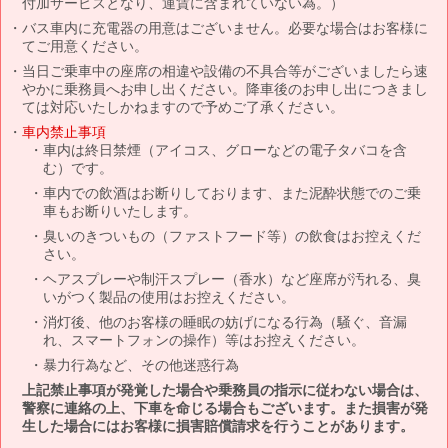
付加サービスとなり、運賃に含まれていない為。）
バス車内に充電器の用意はございません。必要な場合はお客様に
てご用意ください。
当日ご乗車中の座席の相違や設備の不具合等がございましたら速
やかに乗務員へお申し出ください。降車後のお申し出につきまし
ては対応いたしかねますので予めご了承ください。
車内禁止事項
車内は終日禁煙（アイコス、グローなどの電子タバコを含
む）です。
車内での飲酒はお断りしております、また泥酔状態でのご乗
車もお断りいたします。
臭いのきついもの（ファストフード等）の飲食はお控えくだ
さい。
ヘアスプレーや制汗スプレー（香水）など座席が汚れる、臭
いがつく製品の使用はお控えください。
消灯後、他のお客様の睡眠の妨げになる行為（騒ぐ、音漏
れ、スマートフォンの操作）等はお控えください。
暴力行為など、その他迷惑行為
上記禁止事項が発覚した場合や乗務員の指示に従わない場合は、
警察に連絡の上、下車を命じる場合もございます。また損害が発
生した場合にはお客様に損害賠償請求を行うことがあります。