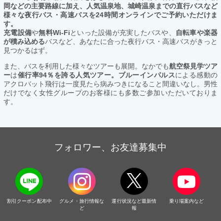
岡などの主要路線に加え、人気温泉地、城崎温泉までの直行バスなど
様々な夜行バス・高速バスを24時間オンラインでご予約いただけま
す。
充電設備
や
無料Wi-Fi
といった設備が充実したバスや、
自転車や楽器
が積み込める
バスなど、あなたに合った夜行バス・高速バスがきっと
見つかるはず。
また、バスを利用した様々なツアーも展開。なかでも
航空祭見学ツア
ー
は
催行率94％を誇る人気ツアー。ブルーインパルス
による感動の
アクロバット飛行は一度見たら病みつきになること間違いなし。男性
だけでなく女性グループのお客様にも多数ご参加いただいておりま
す。
フォロワー、お友達募集中
割引クーポン配布中
グルメ・旅行情報な
運行状況など最新情
乗り場案内など
ど
報