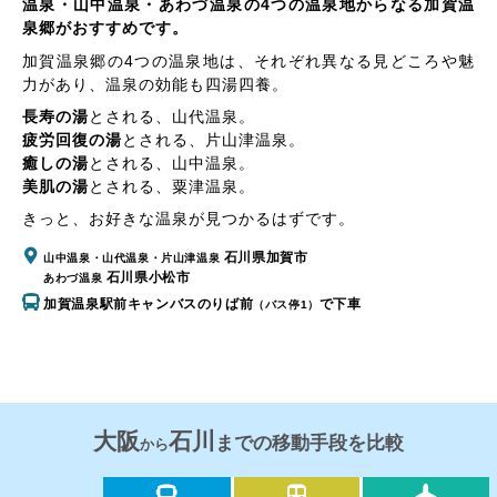
温泉・山中温泉・あわづ温泉の4つの温泉地からなる加賀温
泉郷がおすすめです。
加賀温泉郷の4つの温泉地は、それぞれ異なる見どころや魅
力があり、温泉の効能も四湯四養。
長寿の湯
とされる、
山代温泉
。
疲労回復の湯
とされる、
片山津温泉
。
癒しの湯
とされる、
山中温泉
。
美肌の湯
とされる、
粟津温泉
。
きっと、お好きな温泉が見つかるはずです。
石川県加賀市
山中温泉・山代温泉・片山津温泉
石川県小松市
あわづ温泉
加賀温泉駅前キャンバスのりば前
で下車
（バス停1）
大阪
石川
までの移動手段を比較
から