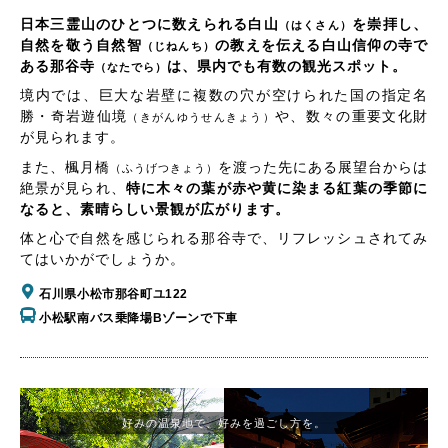
日本三霊山のひとつに数えられる白山
を崇拝し、
（はくさん）
自然を敬う自然智
の教えを伝える白山信仰の寺で
（じねんち）
ある那谷寺
は、県内でも有数の観光スポット。
（なたでら）
境内では、巨大な岩壁に複数の穴が空けられた国の指定名
勝・奇岩遊仙境
や、数々の重要文化財
（きがんゆうせんきょう）
が見られます。
また、楓月橋
を渡った先にある展望台からは
（ふうげつきょう）
絶景が見られ、
特に木々の葉が赤や黄に染まる紅葉の季節に
なると、素晴らしい景観が広がります。
体と心で自然を感じられる那谷寺で、リフレッシュされてみ
てはいかがでしょうか。
石川県小松市那谷町ユ122
小松駅南バス乗降場Bゾーンで下車
好みの温泉地で、好みを過ごし方を。