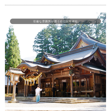
荘厳な雰囲気が漂う白山比咩神社